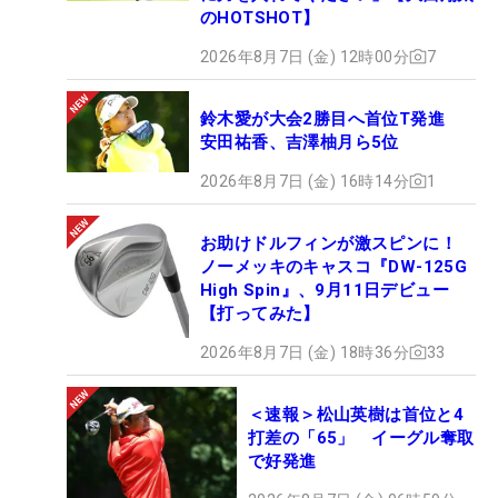
のHOTSHOT】
2026年8月7日 (金) 12時00分
7
鈴木愛が大会2勝目へ首位T発進
安田祐香、吉澤柚月ら5位
2026年8月7日 (金) 16時14分
1
お助けドルフィンが激スピンに！
ノーメッキのキャスコ『DW-125G
High Spin』、9月11日デビュー
【打ってみた】
2026年8月7日 (金) 18時36分
33
＜速報＞松山英樹は首位と4
打差の「65」 イーグル奪取
で好発進