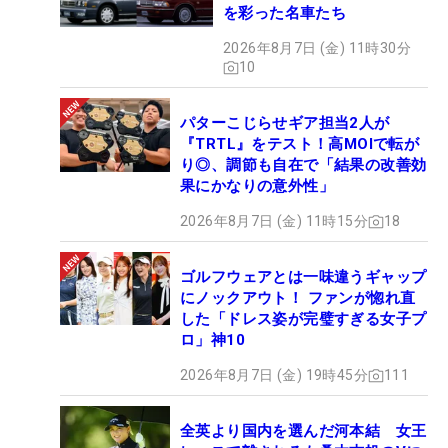
を彩った名車たち
んだろうとか、クエスチョンマークだらけ。自問自
答しても何の解決にもならなくて、自分から悪くな
2026年8月7日 (金) 11時30分
10
っていくような感じだった」
パターこじらせギア担当2人が
『TRTL』をテスト！高MOIで転が
り◎、調節も自在で「結果の改善効
果にかなりの意外性」
2026年8月7日 (金) 11時15分
18
ゴルフウェアとは一味違うギャップ
にノックアウト！ ファンが惚れ直
した「ドレス姿が完璧すぎる女子プ
ロ」神10
2026年8月7日 (金) 19時45分
111
念願の優勝。あふれる涙をおさえきれなかった （撮影：佐々木啓）
全英より国内を選んだ河本結 女王
そんな佐藤選手が、プロへの憧れを抱いた地で念願