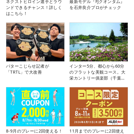
ネクストヒロイン選手とラウ
最新モデル『FJクオンタム』
ンドできるチャンス！詳しく
を石井良介プロがチェック
はこちら！
パターこじらせ記者が
インター5分、都心から60分
「TRTL」で大改善
のフラットな美観コース。大
栄カントリー俱楽部（千葉
県）
8-9月のプレーに2回使える！
11月までのプレーに2回使え