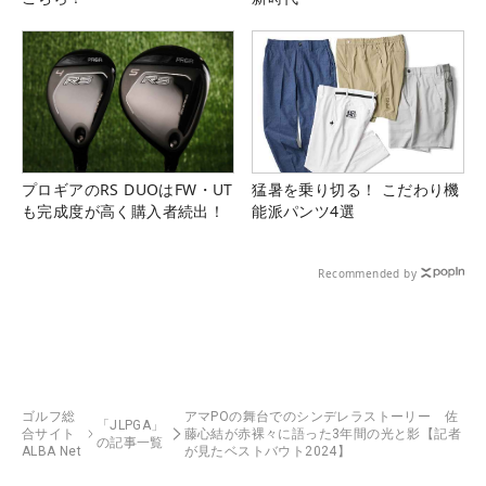
プロギアのRS DUOはFW・UT
猛暑を乗り切る！ こだわり機
も完成度が高く購入者続出！
能派パンツ4選
Recommended by
ゴルフ総
アマPOの舞台でのシンデレラストーリー 佐
「JLPGA」
合サイト
藤心結が赤裸々に語った3年間の光と影【記者
の記事一覧
ALBA Net
が見たベストバウト2024】