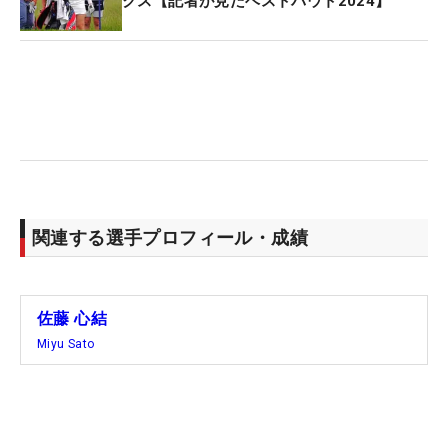
クス【記者が見たベストバウト2024】
ツアー初優勝を挙げてガッツポーズ （撮影：佐々木啓）
関連する選手プロフィール・成績
川崎春花選手、尾関彩美悠選手が達成したルーキー
優勝に続くことはできなかったが、メルセデス・ラ
佐藤 心結
ンキング（MR）29位で初シード権を獲得。上位者
Miyu Sato
のみが出場できる最終戦「JLPGAツアーチャンピオ
ンシップリコーカップ」の出場資格も得るなど、実
力を発揮した1年目だった（体調不良で同大会は欠
場）。