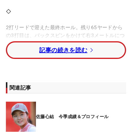
◇
2打リードで迎えた最終ホール。残り65ヤードから
の3打目は、バックスピンをかけて右3メートルにつ
けた。2パットで沈めてパー。佐藤心結選手は空を
記事の続きを読む
見上げ、両手でガッツポーズをすると、初優勝のう
れし涙を流した。
一躍脚光を浴びたのは、2021年大会。茨城県の明秀
学園日立高3年だったアマチュアの佐藤選手は、渋
関連記事
野日向子選手、木村彩子選手、ぺ・ソンウ選手（韓
国）とのプレーオフに加わった。
18番の繰り返しで行われた延長戦2ホール目。90ヤ
佐藤心結 今季成績＆プロフィール
ードから50度ウェッジで放った佐藤選手のショット
は「完璧」だったが、不運にもピンに当たり、強く