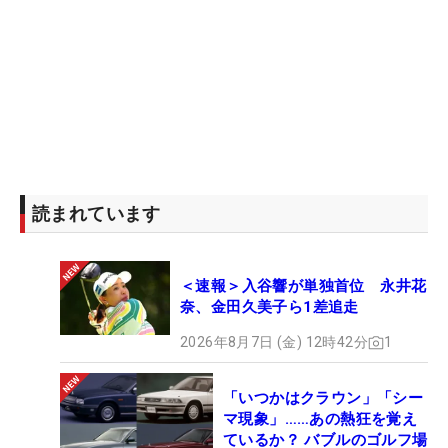
2年目は上位進出の機会こそ増えたものの、勝利に
はあと一歩届かず。2023年は神谷そらと櫻井心那選
手が初優勝を含む複数回優勝を飾り、今季は竹田麗
央選手がメジャー2勝を含む8勝を挙げるなど、ダイ
ヤモンド世代はツアーの一大勢力に成長した。
そんな中、佐藤選手は不振に陥っていた。今季のス
読まれています
タンレーレディス開幕前時点で、シード圏外の
MR84。まさに崖っぷちだった。
＜速報＞入谷響が単独首位 永井花
「自分の代は強い。良きライバルでもあるし、刺激
奈、金田久美子ら1差追走
になる存在。今年は特に置いていかれていた。どう
2026年8月7日 (金) 12時42分
1
したら優勝できるのか、自分のゴルフを見つめ直す
時間が多かった。全部ネガティブで自信がなかっ
「いつかはクラウン」「シー
た。自分がすごく下手に感じてしまう。ポジティブ
マ現象」……あの熱狂を覚え
な考えが全く出てこなくて、なんでこうなっちゃう
ているか？ バブルのゴルフ場