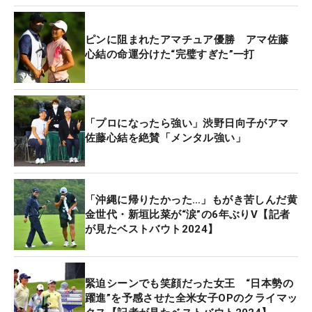
グリーンに落ちたボールは、コロコロとカップから
離れていった。結果、チャンスにつけた渋野選手に
ピンに阻まれたアマチュア優勝 アマ佐藤
軍配が上がった。アマチュア優勝を逃したものの、
心結の命運分けた“完璧すぎた”一打
ファンへ鮮烈な印象を残した。
それでも同年11月に行われたプロテストで一発合
「プロになったら強い」渋野日向子がアマ
格。2003年度生まれの“ダイヤモンド世代”を引っ張
佐藤心結を絶賛「メンタル強い」
る存在として、プロ生活をスタートさせた。プロ初
戦の「ダイキンオーキッドレディス」では優勝争い
の末13位に終わった。悔し涙を見せながらも「上出
「沖縄に帰りたかった…」もがき苦しんだ黄
来だとは思う。あまりいい終わり方ではなかったで
金世代・新垣比菜が“涙”の6年ぶりV【記者
すけど、デビュー戦にしてはそこまで悪くなかっ
が見たベストバウト2024】
た」と大器の片りんものぞかせた。
緊迫シーンでも笑顔だった女王 “日本勢の
躍進”を予感させた全米女子OPのクライマッ