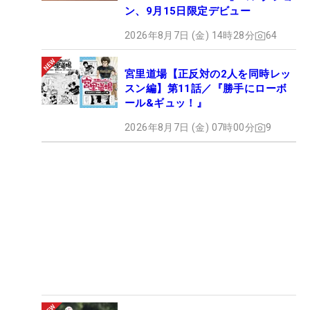
からも、プロとしての確かな成長がうかがえた。
ン、9月15日限定デビュー
2026年8月7日 (金) 14時28分
64
悔し涙を流した舞台で歓喜の涙を流す――シンデレ
ラストーリーのような初優勝。ただ、それだけでは
宮里道場【正反対の2人を同時レッ
ない。これまでの輝かしい成績、同級生の勝利を見
スン編】第11話／『勝手にローボ
届ける心境、今季夏場までの成績不振…とプロゴル
ール&ギュッ！』
ファー人生の浮き沈みも赤裸々に語られた。
2026年8月7日 (金) 07時00分
9