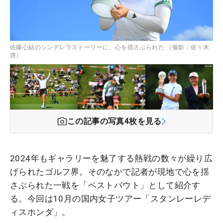
佐藤心結のシンデレラストーリーに、心を揺さぶられた （撮影：佐々木
啓）
この記事の写真
4
枚を見る
2024年もギャラリーを魅了する熱戦の数々が繰り広
げられたゴルフ界。そのなかで記者が現地で心を揺
さぶられた一戦を「ベストバウト」として紹介す
る。今回は10月の国内女子ツアー「スタンレーレデ
ィスホンダ」。