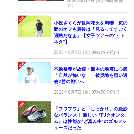
2026年8月7日 (金) 06時59分
1
小祝さくらが長岡花火を満喫 束の
間のオフも最後は「見るってすごく
過酷だなぁ」【女子ツアーの“ヒト
ネタ”】
2026年8月7日 (金) 09時29分
19
不動裕理が故郷・熊本の地震に心痛
「自然が怖いな」 被災地を思い過
去2勝の戦いへ
2026年8月7日 (金) 07時50分
19
「フワフワ」と「しっかり」の絶妙
なバランス！ 新しい『FJクオンタ
ム』は性能が“ど真ん中”のゴルフシ
ューズだった