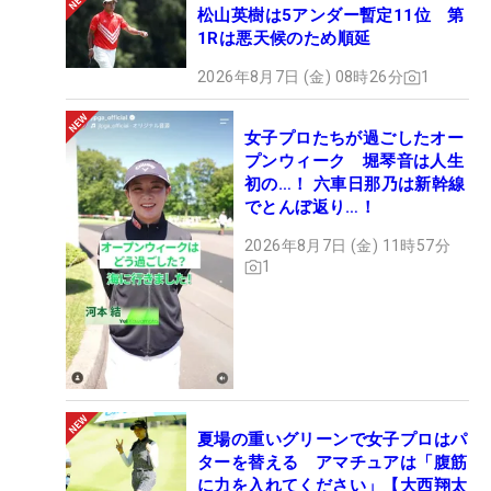
松山英樹は5アンダー暫定11位 第
2021年大会。渋野日向子（左）とともにトロフィーを掲げた （撮影：
1Rは悪天候のため順延
ALBA）
2026年8月7日 (金) 08時26分
1
渋野選手は3年前、佐藤選手のことを「メンタルが
すごく強い。肝が据わっている」とそのポテンシャ
女子プロたちが過ごしたオー
プンウィーク 堀琴音は人生
ルを高く評価した。「やっと1勝できた。これがス
初の…！ 六車日那乃は新幹線
タートライン」。殻を破り肝を据えた佐藤選手が、
でとんぼ返り…！
来年のダイヤモンド世代、そしてツアーを引っ張る
2026年8月7日 (金) 11時57分
存在になるだろう。（文・笠井あかり）
1
夏場の重いグリーンで女子プロはパ
ターを替える アマチュアは「腹筋
に力を入れてください」【大西翔太