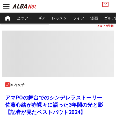
全ツアー
ギア
レッスン
ライフ
漫画
ゴルフ
メルマガ登録
国内女子
アマPOの舞台でのシンデレラストーリー
佐藤心結が赤裸々に語った3年間の光と影
【記者が見たベストバウト2024】