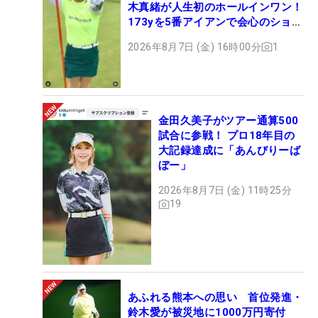
木真緒が人生初のホールインワン！
173yを5番アイアンで会心のショッ
ト
2026年8月7日 (金) 16時00分
1
金田久美子がツアー通算500
試合に参戦！ プロ18年目の
大記録達成に「あんびりーば
ぼー」
2026年8月7日 (金) 11時25分
19
あふれる熊本への思い 首位発進・
鈴木愛が被災地に1000万円寄付