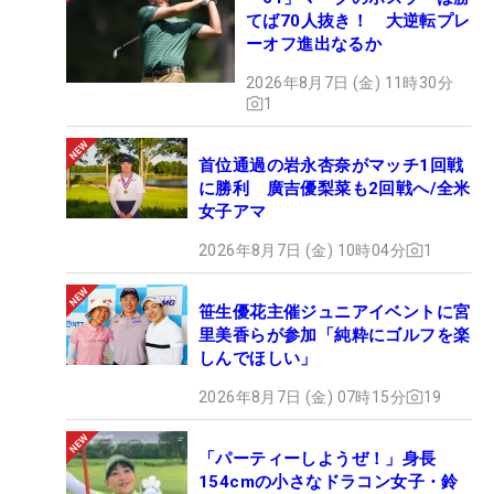
てば70人抜き！ 大逆転プレ
ーオフ進出なるか
2026年8月7日 (金) 11時30分
1
首位通過の岩永杏奈がマッチ1回戦
に勝利 廣吉優梨菜も2回戦へ/全米
女子アマ
2026年8月7日 (金) 10時04分
1
笹生優花主催ジュニアイベントに宮
里美香らが参加「純粋にゴルフを楽
しんでほしい」
2026年8月7日 (金) 07時15分
19
「パーティーしようぜ！」身長
154cmの小さなドラコン女子・鈴