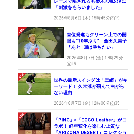
レースで離されるも桑木志帆のVに
の初優勝を挙げた。同級生の竹田、川崎らがグリー
「刺激をもらいました」
ン脇で見守り、ハグで祝福。「春花は『心結が初優
2026年8月6日 (木) 15時45分
19
勝するときは絶対に待ってる』とずーっと前から言
ってくれていた。麗央も待ってくれていて、ふたり
首位発進もグリーン上での開
の姿を見るだけで涙が出るくらいでした。宝物で
眼も“10年ぶり” 金田久美子
す」。焦りや不安から抜けだし、仲間入りを果たし
「あと1回は勝ちたい」
た瞬間だった。
2026年8月7日 (金) 17時29分
19
2日目に首位に立ち、最終日最終組で回るというの
は3年前と同じシチュエーション。『忘れ物を取り
世界の最新スイングは「圧縮」がキ
に…』と言わんばかりの状況でも、いたって冷静に
ーワード！ 久常涼が飛んで曲がら
ない理由
プレーしているように見えた。「リベンジしたいと
いう気持ちではありませんでしたが、15番ホールか
2026年8月7日 (金) 12時00分
35
ら21年の記憶が強くよみがえってきて…。でも、最
終組の3人で並んでいると楽しくなってきた。ワク
「PING」×「ECCO Leather」がコ
ラボ！ 経年変化を楽しむ上質な
ワクしてくる感覚がありました」。こう振り返る姿
『ARIZONA DESERT』コレクショ