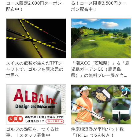
コース限定2,000円クーポン
る！コース限定3,500円クー
配布中！
ポン配布中！
スイスの叡智が生んだTPTシ
「潮来CC（茨城県）」＆「鹿
ャフトで、ゴルフを異次元の
児島ガーデンGC（鹿児島
世界へ
県）」の無料プレー券が当た
る！！
ゴルフの熱狂を、つくる仕
仲宗根澄香が平均パット数
事。｜スタッフ募集中
『TRTL』で6人抜き！