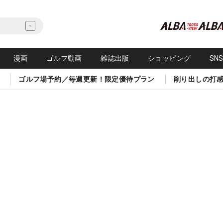
漫画
ゴルフ動画
雑誌出版
ショッピング
SN
ゴルフ場予約／毎週更新！限定優待プラン
削り出しの打