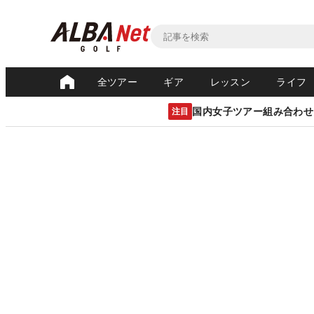
全ツアー
ギア
レッスン
ライフ
国内女子ツアー組み合わせ
注目