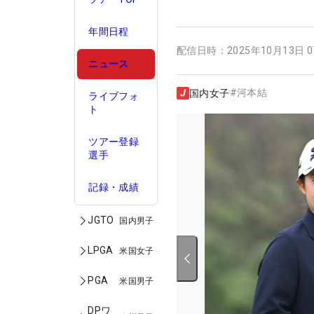
年間日程
配信日時：
2025年10月13日 
ニュース
#
河本結
国内女子
ライブフォ
ト
ツアー登録
選手
記録・成績
JGTO
国内男子
LPGA
米国女子
PGA
米国男子
DPワ