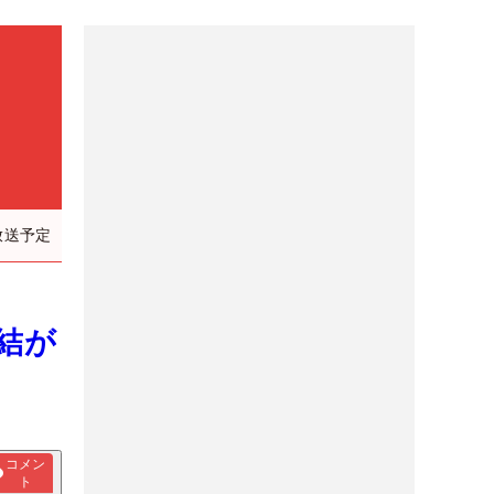
放送予定
本結が
コメン
ト