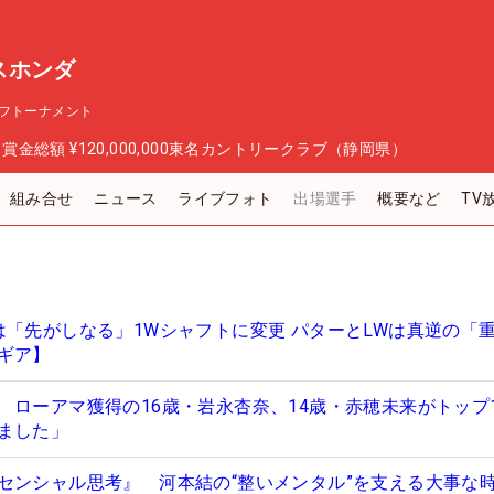
スホンダ
フトーナメント
日
賞金総額
¥120,000,000
東名カントリークラブ（静岡県）
組み合せ
ニュース
ライブフォト
出場選手
概要など
TV
は「先がしなる」1Wシャフトに変更 パターとLWは真逆の「
ギア】
 ローアマ獲得の16歳・岩永杏奈、14歳・赤穂未来がトップ
ました」
センシャル思考』 河本結の“整いメンタル”を支える大事な