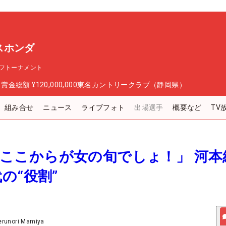
スホンダ
フトーナメント
日
賞金総額
¥120,000,000
東名カントリークラブ（静岡県）
組み合せ
ニュース
ライブフォト
出場選手
概要など
TV
7歳…ここからが女の旬でしょ！」 河
の“役割”
erunori Mamiya