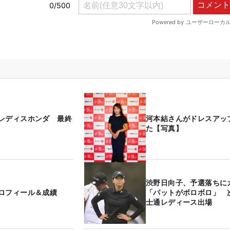
レディスホンダ 最終
河本結さんがドレスアッ
た【写真】
渋野日向子、予選落ちに
ロフィール＆成績
「パットがボロボロ」 
士通レディース出場