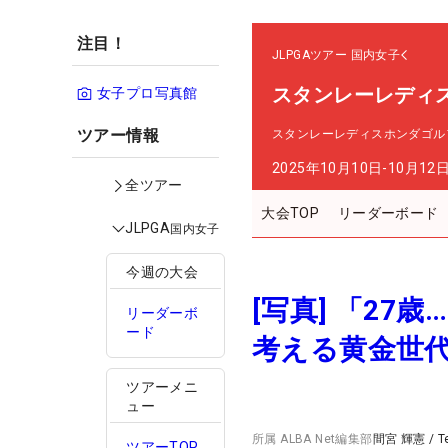
注目！
JLPGAツアー
国内女子
スタンレーレディ
女子プロ写真館
ツアー情報
スタンレーレディスホンダゴル
2025年10月10日-10月12
全ツアー
大会TOP
リーダーボード
JLPGA
国内女子
今週の大会
[写真] 「2
リーダーボ
ード
考える黄金世代
ツアーメニ
ュー
所属
ALBA Net編集部
間宮 輝憲
/
T
ツアーTOP