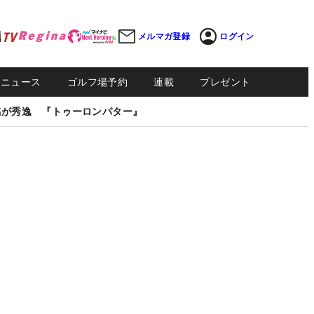
メルマガ登録
ログイン
Sニュース
ゴルフ場予約
連載
プレゼント
感が秀逸 『トゥーロンパター』