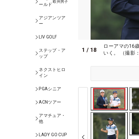
欧州男子
ールド
アジアンツア
ー
LIV GOLF
ローアマの16
1
/
18
ステップ・ア
いく。 （撮影
ップ
ネクストヒロ
イン
PGAシニア
ACNツアー
アマチュア・
他
LADY GO CUP