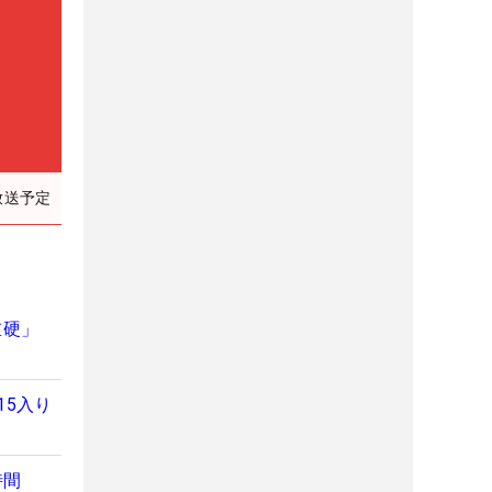
放送予定
重硬」
15入り
時間