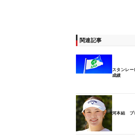
関連記事
スタンレー
成績
河本結 プ