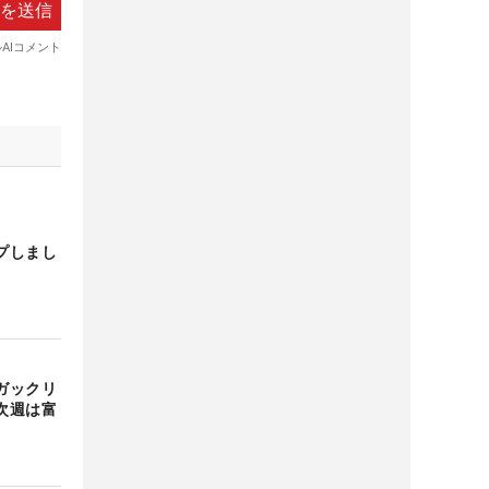
プしまし
ガックリ
次週は富