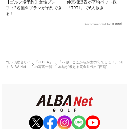
【ゴルフ場予約】女性プレー
仲宗根澄香が平均パット数
フィ2名無料プランが予約でき
『TRTL』で6人抜き！
る！
Recommended by
ゴルフ総合サイ
「JLPGA」
「27歳…ここからが女の旬でしょ！」 河
ト ALBA Net
の写真一覧
本結が考える黄金世代の“役割”