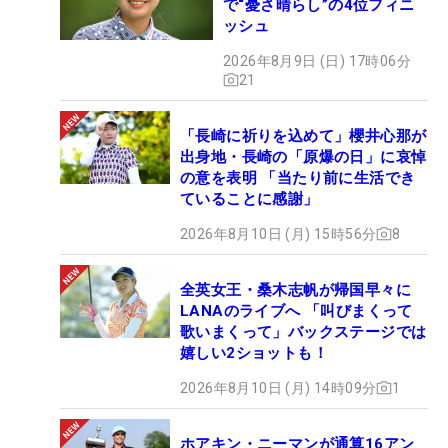
で“憂さ晴らし”の4位フィニ
ッシュ
2026年8月9日 (日) 17時06分
21
「長崎に祈りを込めて」櫻井心那が
出身地・長崎の「原爆の日」に哀悼
の意を表明 「当たり前に生活でき
ていることに感謝」
2026年8月10日 (月) 15時56分
8
全英女王・桑木志帆が帰国早々に
LANAのライブへ 「叫びまくって
歌いまくって」バックステージでは
嬉しい2ショットも！
2026年8月10日 (月) 14時09分
1
ホアキン・ニーマンが通算16アン