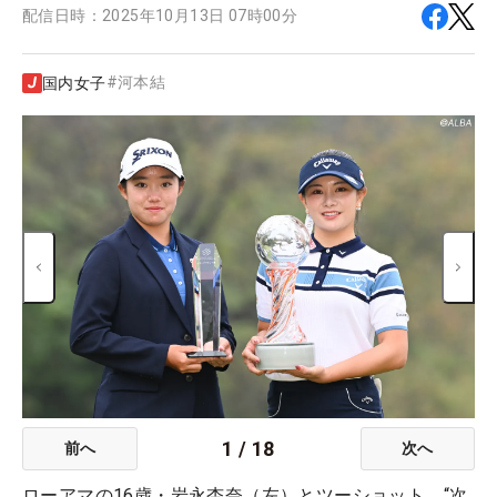
配信日時：
2025年10月13日 07時00分
#
河本結
国内女子
1
/
18
前へ
次へ
ローアマの16歳・岩永杏奈（左）とツーショット。“次