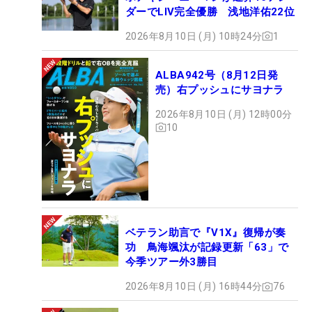
ダーでLIV完全優勝 浅地洋佑22位
2026年8月10日 (月) 10時24分
1
ALBA942号（8月12日発
売）右プッシュにサヨナラ
2026年8月10日 (月) 12時00分
10
ベテラン助言で『V1X』復帰が奏
功 鳥海颯汰が記録更新「63」で
今季ツアー外3勝目
2026年8月10日 (月) 16時44分
76