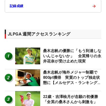
→
記録成績
JLPGA 週間アクセスランキング
桑木志帆の優勝に「もう到達しな
1
いんじゃないか」 全英帰りの永
井花奈が受け止めた現実
桑木志帆が海外メジャー制覇で
2
800pt獲得 実質のトップ独走状
態に【メルセデス・ランキング番
外編】
22歳・吉澤柚月が念願の初優勝
3
「全英の桑木さんから刺激を」