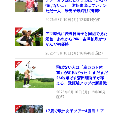
プレーオフ逃したケプカは「かなり
情けない…」 逆転進出はブレナン
ただ一人、米男子最終戦で明暗
2026年8月10日 (月) 12時01分
1
アマ時代に渋野日向子と同組で見た
景色 あれから7年、吉澤柚月がつ
かんだ初優勝
2026年8月10日 (月) 16時48分
27
飛ばない人は「左カカト体
重」が原因だった！ まだまだ
260y飛ばす森田理香子が考
える、飛距離アップの新常識
2026年8月10日 (月) 12時00分
67
17歳で欧州女子ツアー4勝目！ ア