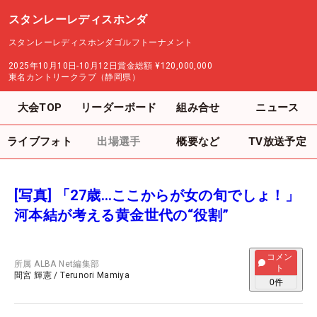
スタンレーレディスホンダ
スタンレーレディスホンダゴルフトーナメント
2025年10月10日-10月12日
賞金総額
¥120,000,000
東名カントリークラブ（静岡県）
大会TOP
リーダーボード
組み合せ
ニュース
ライブフォト
出場選手
概要など
TV放送予定
[写真] 「27歳…ここからが女の旬でしょ！」
河本結が考える黄金世代の“役割”
コメン
所属
ALBA Net編集部
ト
間宮 輝憲
/
Terunori Mamiya
0
件