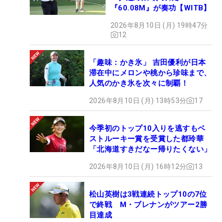
『60.08M』が奏功【WITB】
2026年8月10日 (月) 19時47分
12
「趣味：かき氷」 吉田優利が日本
滞在中にメロンや桃から珍味まで、
人気のかき氷を次々に制覇！
2026年8月10日 (月) 13時53分
17
今季初のトップ10入りを逃すもベ
ストルーキー賞を受賞した都玲華
「北海道すきだなー帰りたくない」
2026年8月10日 (月) 16時12分
13
松山英樹は3戦連続トップ10の7位
で終戦 M・ブレナンがツアー2勝
目達成