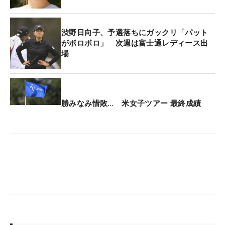
渋野日向子、予選落ちにガックリ「パット
がボロボロ」 次週は富士通レディース出
場
勝みなみ惜敗… 米女子ツアー 最終成績