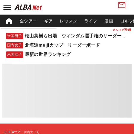
全ツアー
ギア
レッスン
ライフ
漫画
ゴルフ
メルマガ登録
松山英樹ら出場 ウィンダム選手権のリーダーボード
米国男子
北海道meijiカップ リーダーボード
国内女子
最新の世界ランキング
米国女子
JLPGAツアー
国内女子