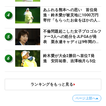
あふれる熊本への思い 首位発
4
進・鈴木愛が被災地に1000万円
寄付「もらったお金をほかの人
に」
不倫問題起こした女子プロゴルフ
5
ァー3人への処分をJLPGAが発
表 栗永遼キャディは9年間の立
ち入り禁止
鈴木愛が大会2勝目へ首位T発
6
進 安田祐香、吉澤柚月ら5位
ランキングをもっと見る
ページ上部へ