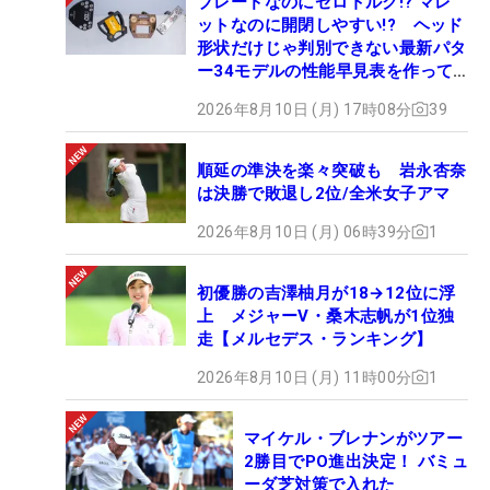
ブレードなのにゼロトルク!? マレ
ットなのに開閉しやすい!? ヘッド
形状だけじゃ判別できない最新パタ
ー34モデルの性能早見表を作って
みた #ギアカタログ2026
2026年8月10日 (月) 17時08分
39
順延の準決を楽々突破も 岩永杏奈
は決勝で敗退し2位/全米女子アマ
2026年8月10日 (月) 06時39分
1
初優勝の吉澤柚月が18→12位に浮
上 メジャーV・桑木志帆が1位独
走【メルセデス・ランキング】
2026年8月10日 (月) 11時00分
1
マイケル・ブレナンがツアー
2勝目でPO進出決定！ バミュ
ーダ芝対策で入れた