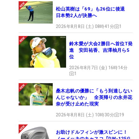
松山英樹は「69」も26位に後退
日本勢2人が決勝へ
2026年8月8日 (土) 08時41分
1
鈴木愛が大会2勝目へ首位T発
進 安田祐香、吉澤柚月ら5
位
2026年8月7日 (金) 16時14分
1
桑木志帆の優勝に「もう到達しない
んじゃないか」 全英帰りの永井花
奈が受け止めた現実
2026年8月8日 (土) 10時30分
19
お助けドルフィンが激スピンに！
ノーメッキのキャスコ『DW-125G