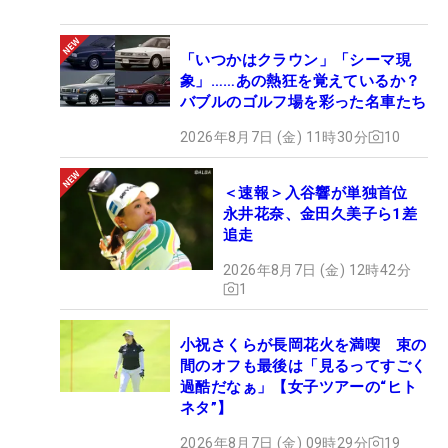
「いつかはクラウン」「シーマ現
象」……あの熱狂を覚えているか？
バブルのゴルフ場を彩った名車たち
2026年8月7日 (金) 11時30分
10
＜速報＞入谷響が単独首位
永井花奈、金田久美子ら1差
追走
2026年8月7日 (金) 12時42分
1
小祝さくらが長岡花火を満喫 束の
間のオフも最後は「見るってすごく
過酷だなぁ」【女子ツアーの“ヒト
ネタ”】
2026年8月7日 (金) 09時29分
19