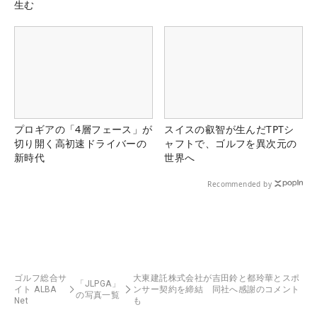
生む
プロギアの「4層フェース」が
スイスの叡智が生んだTPTシ
切り開く高初速ドライバーの
ャフトで、ゴルフを異次元の
新時代
世界へ
Recommended by
ゴルフ総合サ
大東建託株式会社が吉田鈴と都玲華とスポ
「JLPGA」
イト ALBA
ンサー契約を締結 同社へ感謝のコメント
の写真一覧
Net
も