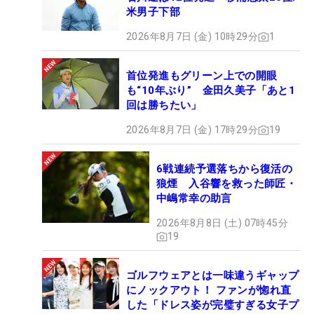
米男子下部
2026年8月7日 (金) 10時29分
1
首位発進もグリーン上での開眼
も“10年ぶり” 金田久美子「あと1
回は勝ちたい」
2026年8月7日 (金) 17時29分
19
6戦連続予選落ちから復活の
狼煙 入谷響を救った師匠・
中嶋常幸の助言
2026年8月8日 (土) 07時45分
19
ゴルフウェアとは一味違うギャップ
にノックアウト！ ファンが惚れ直
した「ドレス姿が完璧すぎる女子プ