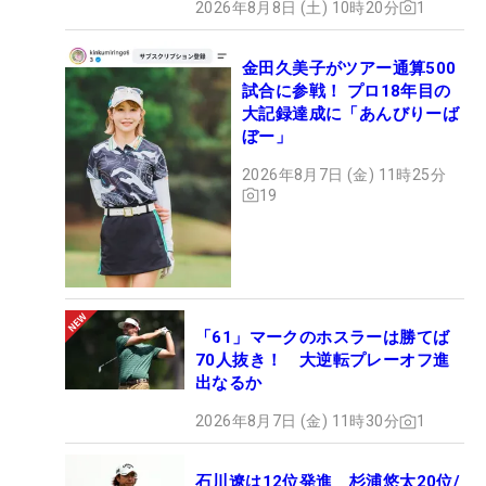
2026年8月8日 (土) 10時20分
1
金田久美子がツアー通算500
試合に参戦！ プロ18年目の
大記録達成に「あんびりーば
ぼー」
2026年8月7日 (金) 11時25分
19
「61」マークのホスラーは勝てば
70人抜き！ 大逆転プレーオフ進
出なるか
2026年8月7日 (金) 11時30分
1
石川遼は12位発進 杉浦悠太20位/