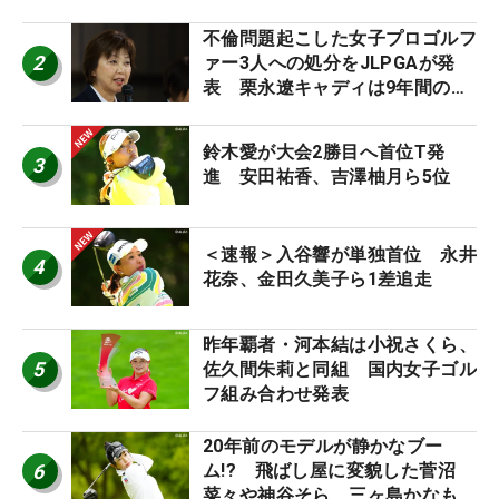
外編】
不倫問題起こした女子プロゴルフ
2
ァー3人への処分をJLPGAが発
表 栗永遼キャディは9年間の立
ち入り禁止
鈴木愛が大会2勝目へ首位T発
3
進 安田祐香、吉澤柚月ら5位
＜速報＞入谷響が単独首位 永井
4
花奈、金田久美子ら1差追走
昨年覇者・河本結は小祝さくら、
5
佐久間朱莉と同組 国内女子ゴル
フ組み合わせ発表
20年前のモデルが静かなブー
6
ム!? 飛ばし屋に変貌した菅沼
菜々や神谷そら、三ヶ島かなも使