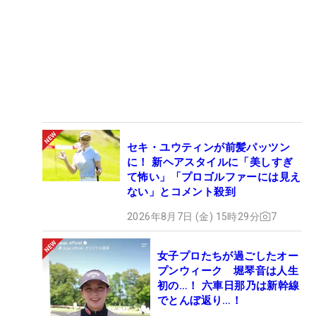
セキ・ユウティンが前髪パッツン
に！ 新ヘアスタイルに「美しすぎ
て怖い」「プロゴルファーには見え
ない」とコメント殺到
2026年8月7日 (金) 15時29分
7
女子プロたちが過ごしたオー
プンウィーク 堀琴音は人生
初の…！ 六車日那乃は新幹線
でとんぼ返り…！