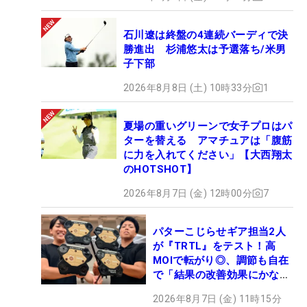
石川遼は終盤の4連続バーディで決
勝進出 杉浦悠太は予選落ち/米男
子下部
2026年8月8日 (土) 10時33分
1
夏場の重いグリーンで女子プロはパ
ターを替える アマチュアは「腹筋
に力を入れてください」【大西翔太
のHOTSHOT】
2026年8月7日 (金) 12時00分
7
パターこじらせギア担当2人
が『TRTL』をテスト！高
MOIで転がり◎、調節も自在
で「結果の改善効果にかなり
の意外性」
2026年8月7日 (金) 11時15分