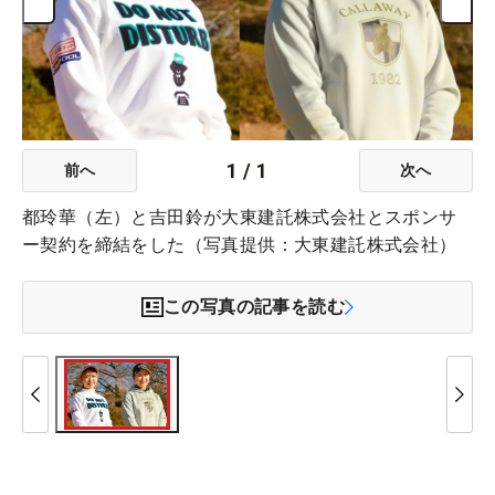
1
/
1
前へ
次へ
都玲華（左）と吉田鈴が大東建託株式会社とスポンサ
ー契約を締結をした（写真提供：大東建託株式会社）
この写真の記事を読む