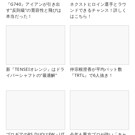
『G740』アイアンが引き出
ネクストヒロイン選手とラウ
す“反則級”の寛容性と飛びは
ンドできるチャンス！詳しく
本当だった！
はこちら！
新『TENSEIオレンジ』はドラ
仲宗根澄香が平均パット数
イバーシャフトの“最適解”
『TRTL』で6人抜き！
プロギアのRS DUOはFW・UT
今年も男女プロが強い「キャ