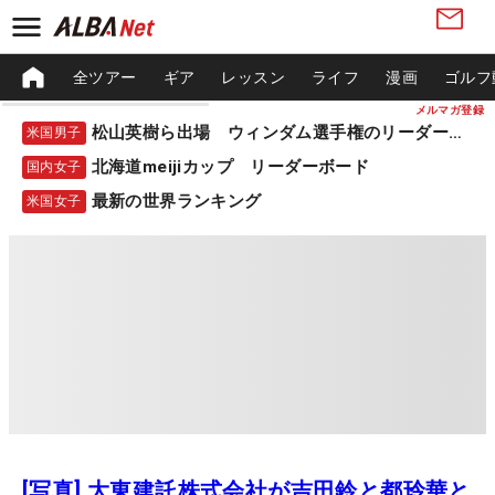
全ツアー
ギア
レッスン
ライフ
漫画
ゴルフ
メルマガ登録
松山英樹ら出場 ウィンダム選手権のリーダーボード
米国男子
北海道meijiカップ リーダーボード
国内女子
最新の世界ランキング
米国女子
[写真] 大東建託株式会社が吉田鈴と都玲華と