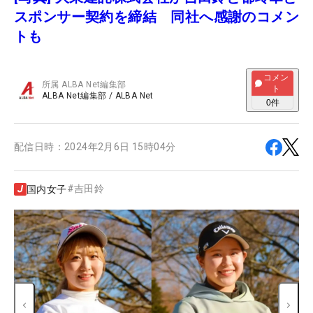
スポンサー契約を締結 同社へ感謝のコメン
トも
コメン
所属
ALBA Net編集部
ト
ALBA Net編集部
/
ALBA Net
0
件
配信日時：
2024年2月6日 15時04分
#
吉田鈴
国内女子