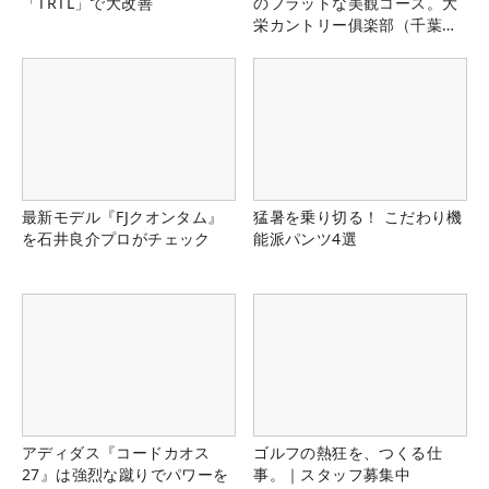
「TRTL」で大改善
のフラットな美観コース。大
栄カントリー俱楽部（千葉
県）
最新モデル『FJクオンタム』
猛暑を乗り切る！ こだわり機
を石井良介プロがチェック
能派パンツ4選
アディダス『コードカオス
ゴルフの熱狂を、つくる仕
27』は強烈な蹴りでパワーを
事。｜スタッフ募集中