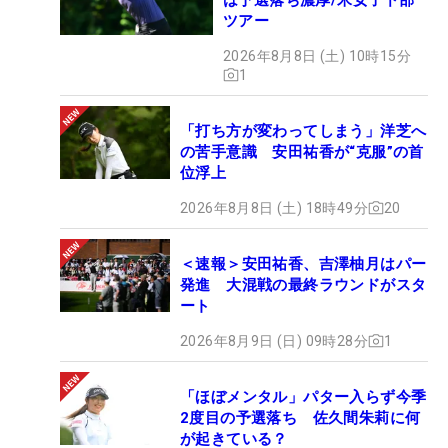
ツアー
2026年8月8日 (土) 10時15分
1
「打ち方が変わってしまう」洋芝へ
の苦手意識 安田祐香が“克服”の首
位浮上
2026年8月8日 (土) 18時49分
20
＜速報＞安田祐香、吉澤柚月はパー
発進 大混戦の最終ラウンドがスタ
ート
2026年8月9日 (日) 09時28分
1
「ほぼメンタル」パター入らず今季
2度目の予選落ち 佐久間朱莉に何
が起きている？