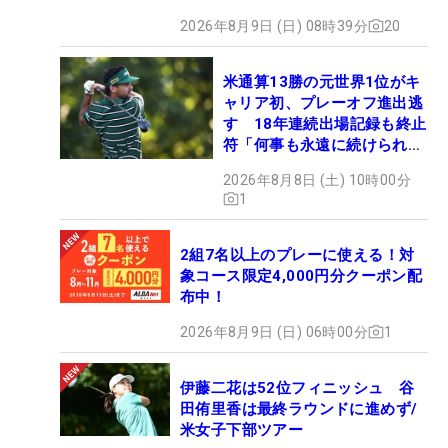
2026年8月9日 (日) 08時39分
20
米通算13勝の元世界1位がキ
ャリア初、プレーオフ進出逃
す 18年連続出場記録も終止
符「何事も永遠に続けられな
い」
2026年8月8日 (土) 10時00分
1
2組7名以上のプレーに使える！対
象コース限定4,000円分クーポン配
布中！
2026年8月9日 (日) 06時00分
1
伊藤二花は52位フィニッシュ 谷
田侑里香は最終ラウンドに進めず/
米女子下部ツアー