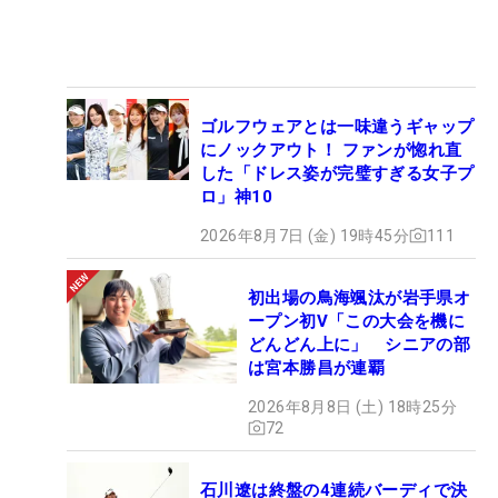
ゴルフウェアとは一味違うギャップ
にノックアウト！ ファンが惚れ直
した「ドレス姿が完璧すぎる女子プ
ロ」神10
2026年8月7日 (金) 19時45分
111
初出場の鳥海颯汰が岩手県オ
ープン初V「この大会を機に
どんどん上に」 シニアの部
は宮本勝昌が連覇
2026年8月8日 (土) 18時25分
72
石川遼は終盤の4連続バーディで決