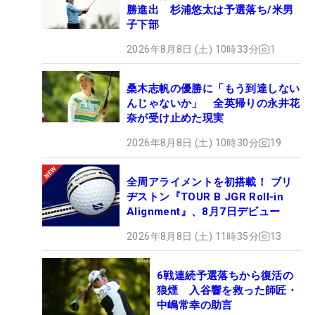
勝進出 杉浦悠太は予選落ち/米男
子下部
2026年8月8日 (土) 10時33分
1
桑木志帆の優勝に「もう到達しない
んじゃないか」 全英帰りの永井花
奈が受け止めた現実
2026年8月8日 (土) 10時30分
19
全周アライメントを初搭載！ ブリ
ヂストン『TOUR B JGR Roll-in
Alignment』、8月7日デビュー
2026年8月8日 (土) 11時35分
13
6戦連続予選落ちから復活の
狼煙 入谷響を救った師匠・
中嶋常幸の助言