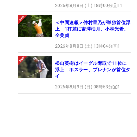
2026年8月8日 (土) 18時00分
11
＜中間速報＞仲村果乃が単独首位浮
上 1打差に吉澤柚月、小林光希、
全美貞
2026年8月8日 (土) 13時04分
1
松山英樹はイーグル奪取で11位に
浮上 ホスラー、ブレナンが首位タ
イ
2026年8月9日 (日) 08時53分
1