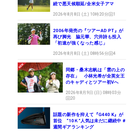
続で悪天候順延/全米女子アマ
2026年8月8日 (土) 10時20分
1
2006年発売の『ツアーAD PT』が
再び脚光 脇元華、穴井詩も投入
「初速が強くなった感じ」
2026年8月8日 (土) 08時56分
4
同郷・桑木志帆は「雲の上の
存在」 小林光希が全英女王
のキャディとツアー初Vへ
2026年8月9日 (日) 08時03分
20
話題の新作を抑えて『G440 K』が
首位 “10Ｋ”人気は未だに継続中 #
週間ギアランキング