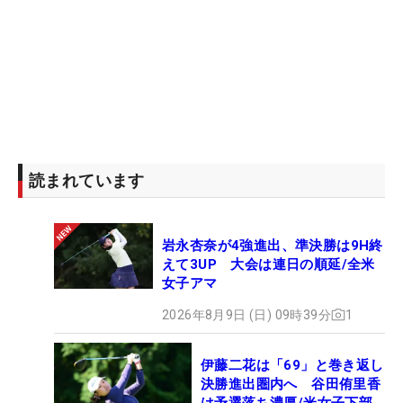
読まれています
岩永杏奈が4強進出、準決勝は9H終
えて3UP 大会は連日の順延/全米
女子アマ
2026年8月9日 (日) 09時39分
1
伊藤二花は「69」と巻き返し
決勝進出圏内へ 谷田侑里香
は予選落ち濃厚/米女子下部