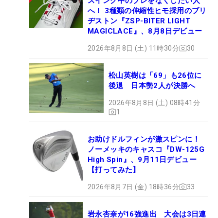
スイング中のブレをなくしたい人
へ！ 3種類の伸縮性ヒモ採用のブリ
ヂストン『ZSP-BITER LIGHT
MAGICLACE』、8月8日デビュー
2026年8月8日 (土) 11時30分
30
松山英樹は「69」も26位に
後退 日本勢2人が決勝へ
2026年8月8日 (土) 08時41分
1
お助けドルフィンが激スピンに！
ノーメッキのキャスコ『DW-125G
High Spin』、9月11日デビュー
【打ってみた】
2026年8月7日 (金) 18時36分
33
岩永杏奈が16強進出 大会は3日連