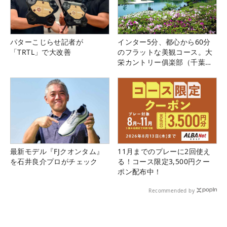
パターこじらせ記者が
インター5分、都心から60分
「TRTL」で大改善
のフラットな美観コース。大
栄カントリー俱楽部（千葉
県）
最新モデル『FJクオンタム』
11月までのプレーに2回使え
を石井良介プロがチェック
る！コース限定3,500円クー
ポン配布中！
Recommended by