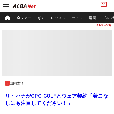
全ツアー
ギア
レッスン
ライフ
漫画
ゴルフ
メルマガ登録
国内女子
リ・ハナがCPG GOLFとウェア契約「着こな
しにも注目してください！」