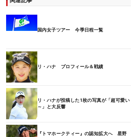
関連記事
のがとても楽しみです。私のウェアの着こなしにも
ぜひ注目してください！」と造形美と機能美を兼ね
備えたウェアで戦うハナの”コーデ”も要チェック
だ。
国内女子ツアー 今季日程一覧
最後に「メジャー大会での優勝を目指して頑張りま
す。よろしくお願いいたします」とコメント。昨年
の国内女子ツアー「樋口久子 三菱電機レディス」で
リ・ハナ プロフィール＆戦績
山下美夢有、仁井優花との三つ巴のプレーオフを制
し初優勝を遂げたハナが、さらなる躍進を誓った。
リ・ハナが投稿した1枚の写真が「超可愛い
～」と大反響
『トマホークティー』の認知拡大へ 星野