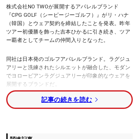
株式会社NO TWOが展開するアパレルブランド
『CPG GOLF（シーピージーゴルフ）』がリ・ハナ
（韓国）とウェア契約を締結したことを発表。昨年
ツアー初優勝を飾った吉本ひかるに引き続き、ツア
ー覇者としてチームの仲間入りとなった。
同社は日本発のゴルフアパレルブランド。ラグジュ
アリーと洗練されたシルエットが融合した、モダン
でヨローピアンラグジュアリーが印象的なウェアを
展開するブランドだ。
記事の続きを読む
今年から同社のウェアを着用して戦うハナは「今シ
ーズンよりCPG GOLFさんのウェアを着用させてい
ただくことになりました。素材がいいのでとても着
心地がよく、更には機能性も高く動きやすいです。
また可愛いウェアも数多くあり、シーズンが始まる