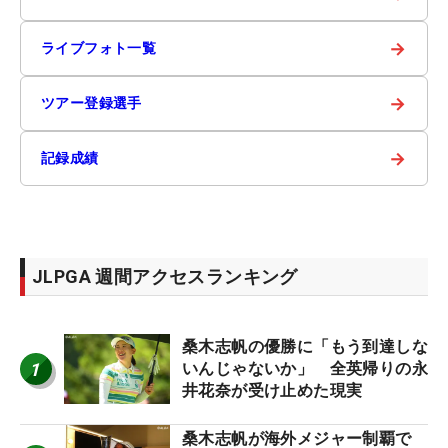
→
ライブフォト一覧
→
ツアー登録選手
→
記録成績
JLPGA 週間アクセスランキング
桑木志帆の優勝に「もう到達しな
1
いんじゃないか」 全英帰りの永
井花奈が受け止めた現実
桑木志帆が海外メジャー制覇で