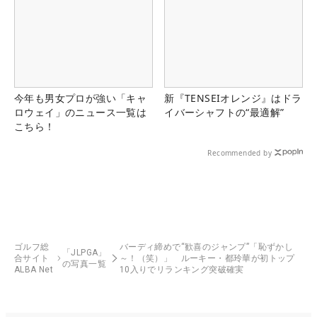
今年も男女プロが強い「キャ
新『TENSEIオレンジ』はドラ
ロウェイ」のニュース一覧は
イバーシャフトの“最適解”
こちら！
Recommended by
ゴルフ総
バーディ締めで“歓喜のジャンプ”「恥ずかし
「JLPGA」
合サイト
～！（笑）」 ルーキー・都玲華が初トップ
の写真一覧
ALBA Net
10入りでリランキング突破確実