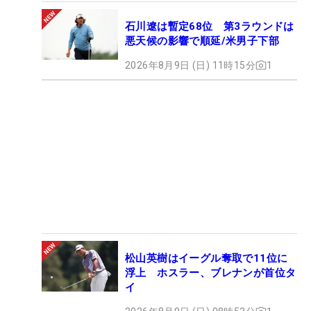
石川遼は暫定68位 第3ラウンドは
悪天候の影響で順延/米男子下部
2026年8月9日 (日) 11時15分
1
松山英樹はイーグル奪取で11位に
浮上 ホスラー、ブレナンが首位タ
イ