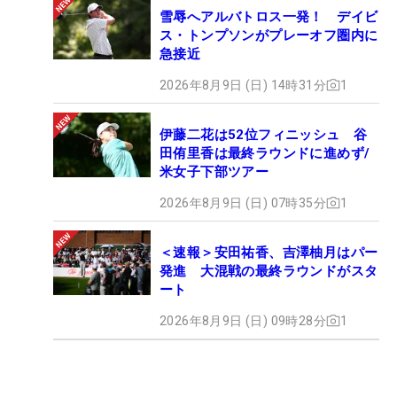
雪辱へアルバトロス一発！ デイビ
ス・トンプソンがプレーオフ圏内に
急接近
2026年8月9日 (日) 14時31分
1
伊藤二花は52位フィニッシュ 谷
田侑里香は最終ラウンドに進めず/
米女子下部ツアー
2026年8月9日 (日) 07時35分
1
＜速報＞安田祐香、吉澤柚月はパー
発進 大混戦の最終ラウンドがスタ
ート
2026年8月9日 (日) 09時28分
1