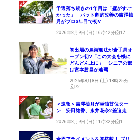
予選落ち続きの1年目は「壁がすご
かった」 パット劇的改善の吉澤柚
月がプロ3年目で初V
2026年8月9日 (日) 16時42分
17
初出場の鳥海颯汰が岩手県オ
ープン初V「この大会を機に
どんどん上に」 シニアの部
は宮本勝昌が連覇
2026年8月8日 (土) 18時25分
72
＜速報＞吉澤柚月が単独首位ター
ン 安田祐香、永井花奈2差追走
2026年8月9日 (日) 11時32分
1
全周アライメントを初搭載！ ブリ