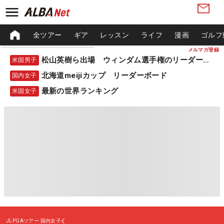
全ツアー
ギア
レッスン
ライフ
漫画
ゴルフ
メルマガ登録
松山英樹ら出場 ウィンダム選手権のリーダーボード
米国男子
北海道meijiカップ リーダーボード
国内女子
最新の世界ランキング
米国女子
JLPGAツアー
国内女子