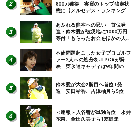
2
800pt獲得 実質のトップ独走状
態に【メルセデス・ランキング番
外編】
あふれる熊本への思い 首位発
3
進・鈴木愛が被災地に1000万円
寄付「もらったお金をほかの人
に」
不倫問題起こした女子プロゴルフ
4
ァー3人への処分をJLPGAが発
表 栗永遼キャディは9年間の立
ち入り禁止
鈴木愛が大会2勝目へ首位T発
5
進 安田祐香、吉澤柚月ら5位
＜速報＞入谷響が単独首位 永井
6
花奈、金田久美子ら1差追走