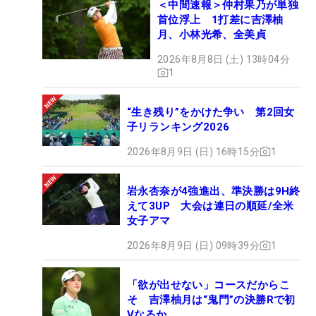
＜中間速報＞仲村果乃が単独
首位浮上 1打差に吉澤柚
月、小林光希、全美貞
2026年8月8日 (土) 13時04分
1
“生き残り”をかけた争い 第2回女
子リランキング2026
2026年8月9日 (日) 16時15分
1
岩永杏奈が4強進出、準決勝は9H終
えて3UP 大会は連日の順延/全米
女子アマ
2026年8月9日 (日) 09時39分
1
「欲が出せない」コースだからこ
そ 吉澤柚月は“鬼門”の決勝Rで初
Vなるか