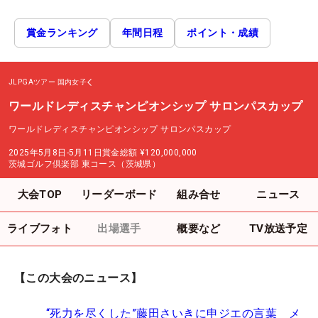
賞金ランキング
年間日程
ポイント・成績
JLPGAツアー
国内女子
ワールドレディスチャンピオンシップ サロンパスカップ
ワールドレディスチャンピオンシップ サロンパスカップ
2025年5月8日-5月11日
賞金総額
¥120,000,000
茨城ゴルフ倶楽部 東コース（茨城県）
大会TOP
リーダーボード
組み合せ
ニュース
ライブフォト
出場選手
概要など
TV放送予定
【この大会のニュース】
“死力を尽くした”藤田さいきに申ジエの言葉 メ