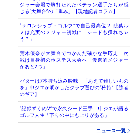
ジャー会場で胸打たれたベテラン選手たちが感
じる“大舞台”の「重み」【現地記者コラム】
“サロンシップ・ゴルフ”で自己最高位？ 葭葉ル
ミは充実のメジャー初戦に「シードも獲れちゃ
う？」
荒木優奈が大舞台でつかんだ確かな手応え 次
戦は自身初のホステス大会へ「優奈的メジャー
があと2つ」
パターは7本持ち込み吟味 「あえて難しいもの
を」申ジエが明かしたクラブ選びの“矜持”【勝者
のギア】
“記録ずくめV”で永久シード王手 申ジエが語る
ゴルフ人生「下りの中にも上りがある」
ニュース一覧