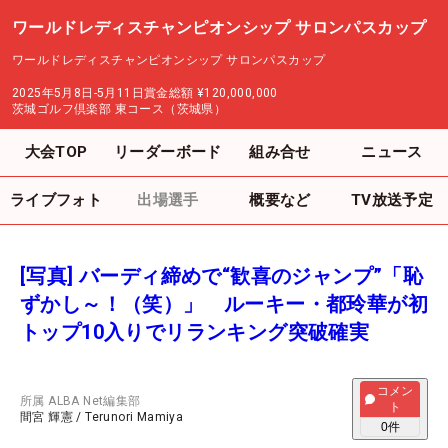
ワールドレディスチャンピオンシップ サロンパスカップ
ワールドレディスチャンピオンシップ サロンパスカップ
2025年5月8日-5月11日
賞金総額
¥120,000,000
茨城ゴルフ倶楽部 東コース（茨城県）
大会TOP
リーダーボード
組み合せ
ニュース
ライブフォト
出場選手
概要など
TV放送予定
[写真] バーディ締めで“歓喜のジャンプ”「恥
ずかし～！（笑）」 ルーキー・都玲華が初
トップ10入りでリランキング突破確実
コメン
所属
ALBA Net編集部
ト
間宮 輝憲
/
Terunori Mamiya
0
件