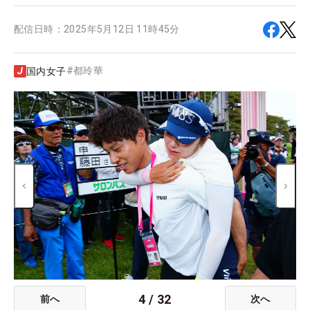
配信日時：
2025年5月12日 11時45分
#
都玲華
国内女子
4
/
32
前へ
次へ