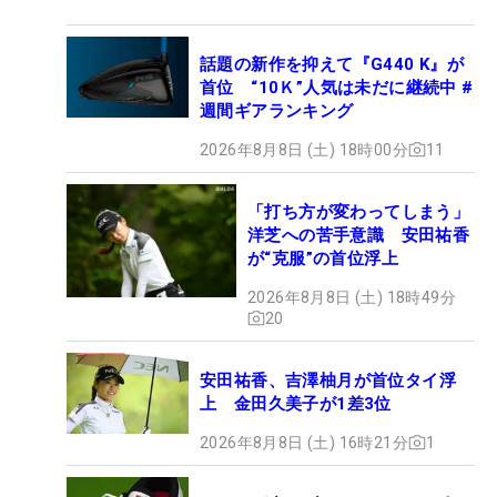
話題の新作を抑えて『G440 K』が
首位 “10Ｋ”人気は未だに継続中 #
週間ギアランキング
2026年8月8日 (土) 18時00分
11
「打ち方が変わってしまう」
洋芝への苦手意識 安田祐香
が“克服”の首位浮上
2026年8月8日 (土) 18時49分
20
安田祐香、吉澤柚月が首位タイ浮
上 金田久美子が1差3位
2026年8月8日 (土) 16時21分
1