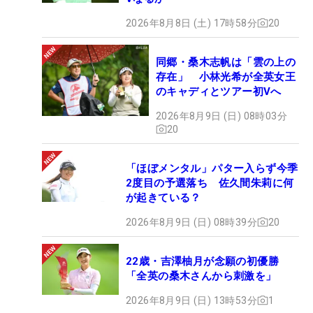
2026年8月8日 (土) 17時58分
20
同郷・桑木志帆は「雲の上の
存在」 小林光希が全英女王
のキャディとツアー初Vへ
2026年8月9日 (日) 08時03分
20
「ほぼメンタル」パター入らず今季
2度目の予選落ち 佐久間朱莉に何
が起きている？
2026年8月9日 (日) 08時39分
20
22歳・吉澤柚月が念願の初優勝
「全英の桑木さんから刺激を」
2026年8月9日 (日) 13時53分
1