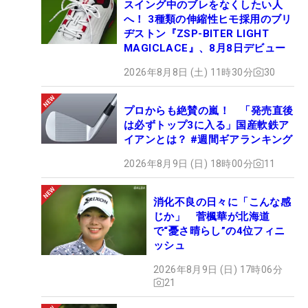
スイング中のブレをなくしたい人
へ！ 3種類の伸縮性ヒモ採用のブリ
ヂストン『ZSP-BITER LIGHT
MAGICLACE』、8月8日デビュー
2026年8月8日 (土) 11時30分
30
プロからも絶賛の嵐！ 「発売直後
は必ずトップ3に入る」国産軟鉄ア
イアンとは？ #週間ギアランキング
2026年8月9日 (日) 18時00分
11
消化不良の日々に「こんな感
じか」 菅楓華が北海道
で“憂さ晴らし”の4位フィニ
ッシュ
2026年8月9日 (日) 17時06分
21