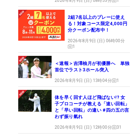
2026年8月9日 (日) 08時53分
1
2組7名以上のプレーに使え
る！対象コース限定4,000円
分クーポン配布中！
2026年8月9日 (日) 06時00分
1
＜速報＞吉澤柚月が初優勝へ 単独
首位でラスト3ホール突入
2026年8月9日 (日) 13時04分
1
体を早く回す人ほど飛ばない!? 女
子プロコーチが教える「速い回転」
と「早い回転」の違い #四の五の言
わず振り氣れ
2026年8月9日 (日) 12時00分
31