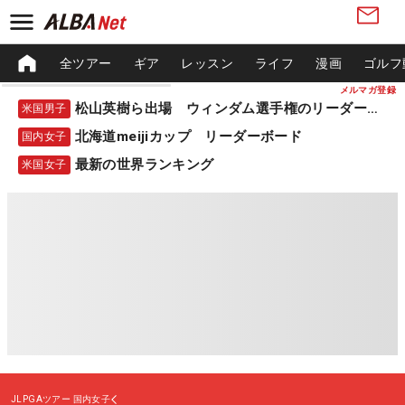
全ツアー
ギア
レッスン
ライフ
漫画
ゴルフ
メルマガ登録
松山英樹ら出場 ウィンダム選手権のリーダーボード
米国男子
北海道meijiカップ リーダーボード
国内女子
最新の世界ランキング
米国女子
JLPGAツアー
国内女子