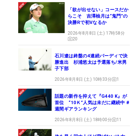
「欲が出せない」コースだか
らこそ 吉澤柚月は“鬼門”の
決勝Rで初Vなるか
2026年8月8日 (土) 17時58分
20
石川遼は終盤の4連続バーディで決
勝進出 杉浦悠太は予選落ち/米男
子下部
2026年8月8日 (土) 10時33分
1
話題の新作を抑えて『G440 K』が
首位 “10Ｋ”人気は未だに継続中 #
週間ギアランキング
2026年8月8日 (土) 18時00分
11