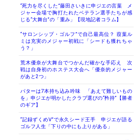
“死力を尽くした”藤田さいきに申ジエの言葉 メ
ジャー会場で胸打たれたベテラン選手たちが感
じる“大舞台”の「重み」【現地記者コラム】
“サロンシップ・ゴルフ”で自己最高位？ 葭葉ル
ミは充実のメジャー初戦に「シードも獲れちゃ
う？」
荒木優奈が大舞台でつかんだ確かな手応え 次
戦は自身初のホステス大会へ「優奈的メジャー
があと2つ」
パターは7本持ち込み吟味 「あえて難しいもの
を」申ジエが明かしたクラブ選びの“矜持”【勝者
のギア】
“記録ずくめV”で永久シード王手 申ジエが語る
ゴルフ人生「下りの中にも上りがある」