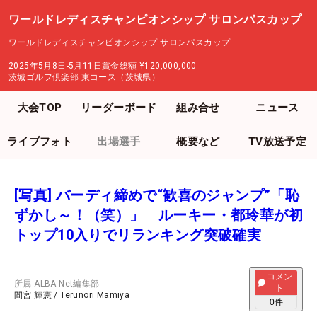
ワールドレディスチャンピオンシップ サロンパスカップ
ワールドレディスチャンピオンシップ サロンパスカップ
2025年5月8日-5月11日
賞金総額
¥120,000,000
茨城ゴルフ倶楽部 東コース（茨城県）
大会TOP
リーダーボード
組み合せ
ニュース
ライブフォト
出場選手
概要など
TV放送予定
[写真] バーディ締めで“歓喜のジャンプ”「恥
ずかし～！（笑）」 ルーキー・都玲華が初
トップ10入りでリランキング突破確実
コメン
所属
ALBA Net編集部
ト
間宮 輝憲
/
Terunori Mamiya
0
件