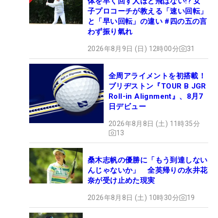
体を早く回す人ほど飛ばない!? 女
子プロコーチが教える「速い回転」
と「早い回転」の違い #四の五の言
わず振り氣れ
2026年8月9日 (日) 12時00分
31
全周アライメントを初搭載！
ブリヂストン『TOUR B JGR
Roll-in Alignment』、8月7
日デビュー
2026年8月8日 (土) 11時35分
13
桑木志帆の優勝に「もう到達しない
んじゃないか」 全英帰りの永井花
奈が受け止めた現実
2026年8月8日 (土) 10時30分
19