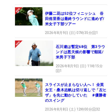
伊藤二花は52位フィニッシュ 谷
田侑里香は最終ラウンドに進めず/
米女子下部ツアー
2026年8月9日 (日) 07時35分
1
石川遼は暫定68位 第3ラウ
ンドは悪天候の影響で順延/
米男子下部
2026年8月9日 (日) 11時15分
1
スライスが止まらない人へ！ 全英
女王・桑木志帆は切り返しで「左ヒ
ザ」を先に動かしていた #優勝者
のスイング
2026年8月8日 (土) 12時00分
32