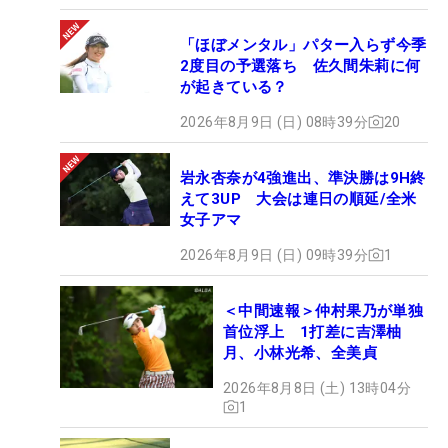
「ほぼメンタル」パター入らず今季
2度目の予選落ち 佐久間朱莉に何
が起きている？
2026年8月9日 (日) 08時39分
20
岩永杏奈が4強進出、準決勝は9H終
えて3UP 大会は連日の順延/全米
女子アマ
2026年8月9日 (日) 09時39分
1
＜中間速報＞仲村果乃が単独
首位浮上 1打差に吉澤柚
月、小林光希、全美貞
2026年8月8日 (土) 13時04分
1