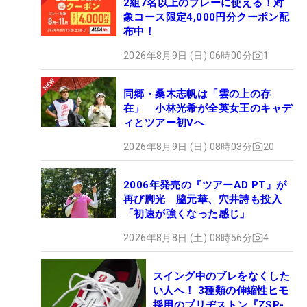
2組7名以上のプレーに使える！対
象コース限定4,000円分クーポン配
布中！
2026年8月9日 (日) 06時00分
1
同郷・桑木志帆は「雲の上の存
在」 小林光希が全英女王のキャデ
ィとツアー初Vへ
2026年8月9日 (日) 08時03分
20
2006年発売の『ツアーAD PT』が
再び脚光 脇元華、穴井詩も投入
「初速が強くなった感じ」
2026年8月8日 (土) 08時56分
4
スイング中のブレをなくした
い人へ！ 3種類の伸縮性ヒモ
採用のブリヂストン『ZSP-