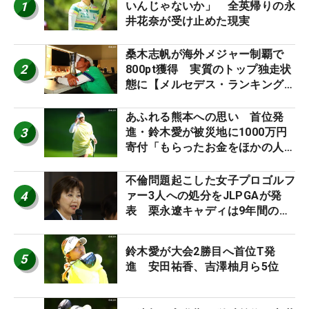
1
いんじゃないか」 全英帰りの永
井花奈が受け止めた現実
桑木志帆が海外メジャー制覇で
2
800pt獲得 実質のトップ独走状
態に【メルセデス・ランキング番
外編】
あふれる熊本への思い 首位発
3
進・鈴木愛が被災地に1000万円
寄付「もらったお金をほかの人
に」
不倫問題起こした女子プロゴルフ
4
ァー3人への処分をJLPGAが発
表 栗永遼キャディは9年間の立
ち入り禁止
鈴木愛が大会2勝目へ首位T発
5
進 安田祐香、吉澤柚月ら5位