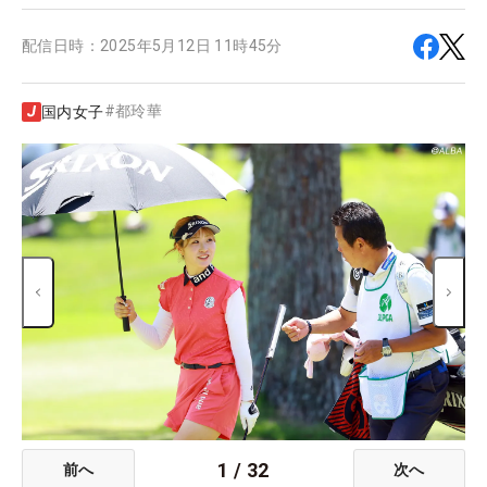
配信日時：
2025年5月12日 11時45分
#
都玲華
国内女子
1
/
32
前へ
次へ