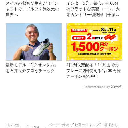
スイスの叡智が生んだTPTシ
インター5分、都心から60分
ャフトで、ゴルフを異次元の
のフラットな美観コース。大
世界へ
栄カントリー俱楽部（千葉
県）
最新モデル『FJクオンタム』
4日間限定配布！11月までの
を石井良介プロがチェック
プレーに2回使える1,500円分
クーポン配布中！
Recommended by
ゴルフ総
バーディ締めで“歓喜のジャンプ”「恥ずかし
「JLPGA」