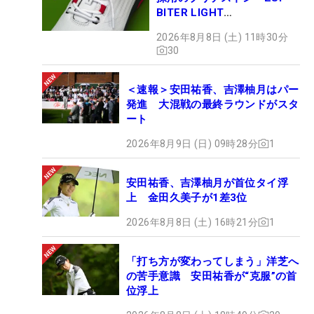
BITER LIGHT
MAGICLACE』、8月8日デビ
2026年8月8日 (土) 11時30分
ュー
30
＜速報＞安田祐香、吉澤柚月はパー
発進 大混戦の最終ラウンドがスタ
ート
2026年8月9日 (日) 09時28分
1
安田祐香、吉澤柚月が首位タイ浮
上 金田久美子が1差3位
2026年8月8日 (土) 16時21分
1
「打ち方が変わってしまう」洋芝へ
の苦手意識 安田祐香が“克服”の首
位浮上