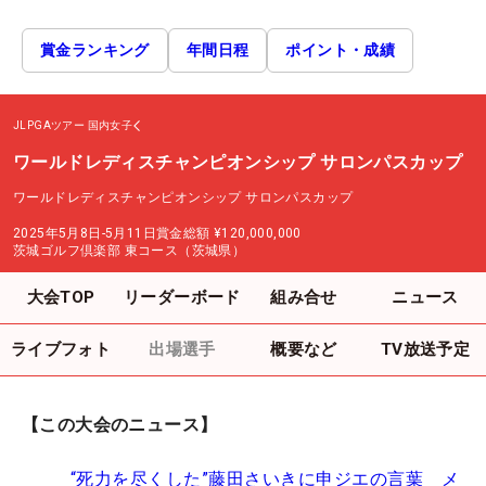
賞金ランキング
年間日程
ポイント・成績
JLPGAツアー
国内女子
ワールドレディスチャンピオンシップ サロンパスカップ
ワールドレディスチャンピオンシップ サロンパスカップ
2025年5月8日-5月11日
賞金総額
¥120,000,000
茨城ゴルフ倶楽部 東コース（茨城県）
大会TOP
リーダーボード
組み合せ
ニュース
ライブフォト
出場選手
概要など
TV放送予定
【この大会のニュース】
“死力を尽くした”藤田さいきに申ジエの言葉 メ