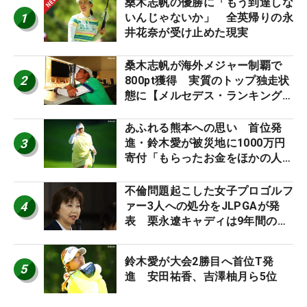
桑木志帆の優勝に「もう到達しな
1
いんじゃないか」 全英帰りの永
井花奈が受け止めた現実
桑木志帆が海外メジャー制覇で
2
800pt獲得 実質のトップ独走状
態に【メルセデス・ランキング番
外編】
あふれる熊本への思い 首位発
3
進・鈴木愛が被災地に1000万円
寄付「もらったお金をほかの人
に」
不倫問題起こした女子プロゴルフ
4
ァー3人への処分をJLPGAが発
表 栗永遼キャディは9年間の立
ち入り禁止
鈴木愛が大会2勝目へ首位T発
5
進 安田祐香、吉澤柚月ら5位