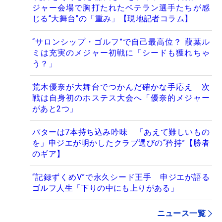
ジャー会場で胸打たれたベテラン選手たちが感
じる“大舞台”の「重み」【現地記者コラム】
“サロンシップ・ゴルフ”で自己最高位？ 葭葉ル
ミは充実のメジャー初戦に「シードも獲れちゃ
う？」
荒木優奈が大舞台でつかんだ確かな手応え 次
戦は自身初のホステス大会へ「優奈的メジャー
があと2つ」
パターは7本持ち込み吟味 「あえて難しいもの
を」申ジエが明かしたクラブ選びの“矜持”【勝者
のギア】
“記録ずくめV”で永久シード王手 申ジエが語る
ゴルフ人生「下りの中にも上りがある」
ニュース一覧