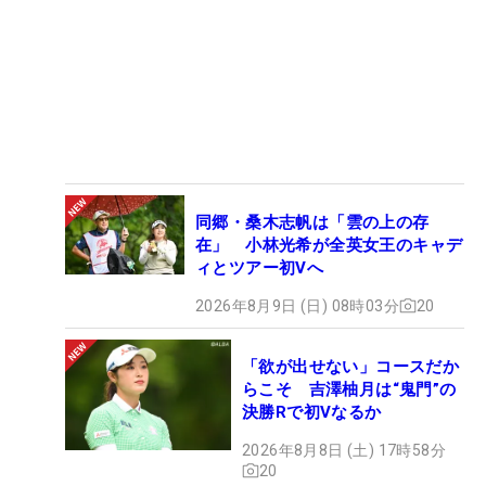
同郷・桑木志帆は「雲の上の存
在」 小林光希が全英女王のキャデ
ィとツアー初Vへ
2026年8月9日 (日) 08時03分
20
「欲が出せない」コースだか
らこそ 吉澤柚月は“鬼門”の
決勝Rで初Vなるか
2026年8月8日 (土) 17時58分
20