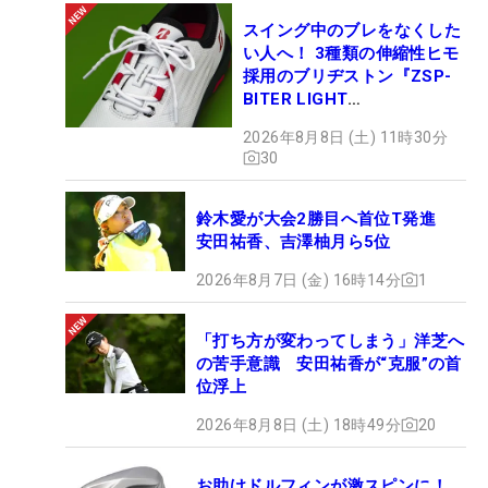
スイング中のブレをなくした
い人へ！ 3種類の伸縮性ヒモ
採用のブリヂストン『ZSP-
BITER LIGHT
MAGICLACE』、8月8日デビ
2026年8月8日 (土) 11時30分
ュー
30
鈴木愛が大会2勝目へ首位T発進
安田祐香、吉澤柚月ら5位
2026年8月7日 (金) 16時14分
1
「打ち方が変わってしまう」洋芝へ
の苦手意識 安田祐香が“克服”の首
位浮上
2026年8月8日 (土) 18時49分
20
お助けドルフィンが激スピンに！