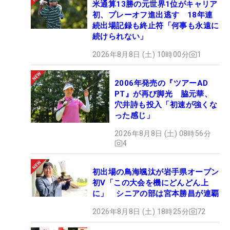
米通算13勝の元世界1位がキャリア
初、プレーオフ進出逃す 18年連
続出場記録も終止符「何事も永遠に
続けられない」
2026年8月8日 (土) 10時00分
1
2006年発売の『ツアーAD
PT』が再び脚光 脇元華、
穴井詩も投入「初速が強くな
った感じ」
2026年8月8日 (土) 08時56分
4
初出場の鳥海颯汰が岩手県オープン
初V「この大会を機にどんどん上
に」 シニアの部は宮本勝昌が連覇
2026年8月8日 (土) 18時25分
72