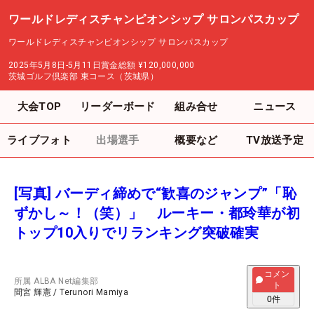
ワールドレディスチャンピオンシップ サロンパスカップ
ワールドレディスチャンピオンシップ サロンパスカップ
2025年5月8日-5月11日
賞金総額
¥120,000,000
茨城ゴルフ倶楽部 東コース（茨城県）
大会TOP
リーダーボード
組み合せ
ニュース
ライブフォト
出場選手
概要など
TV放送予定
[写真] バーディ締めで“歓喜のジャンプ”「恥
ずかし～！（笑）」 ルーキー・都玲華が初
トップ10入りでリランキング突破確実
コメン
所属
ALBA Net編集部
ト
間宮 輝憲
/
Terunori Mamiya
0
件