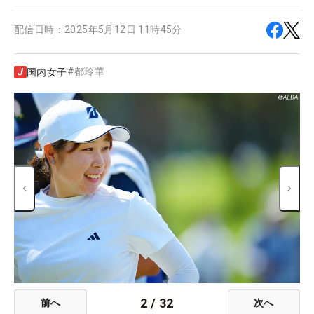
配信日時：
2025年5月12日 11時45分
#
都玲華
国内女子
2
/
32
前へ
次へ