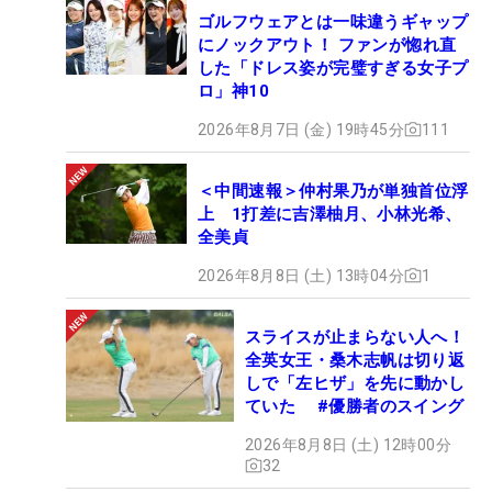
ゴルフウェアとは一味違うギャップ
にノックアウト！ ファンが惚れ直
した「ドレス姿が完璧すぎる女子プ
ロ」神10
2026年8月7日 (金) 19時45分
111
＜中間速報＞仲村果乃が単独首位浮
上 1打差に吉澤柚月、小林光希、
全美貞
2026年8月8日 (土) 13時04分
1
スライスが止まらない人へ！
全英女王・桑木志帆は切り返
しで「左ヒザ」を先に動かし
ていた #優勝者のスイング
2026年8月8日 (土) 12時00分
32