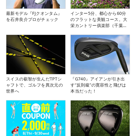
最新モデル『FJクオンタム』
インター5分、都心から60分
を石井良介プロがチェック
のフラットな美観コース。大
栄カントリー俱楽部（千葉
県）
スイスの叡智が生んだTPTシ
『G740』アイアンが引き出
ャフトで、ゴルフを異次元の
す“反則級”の寛容性と飛びは
世界へ
本当だった！