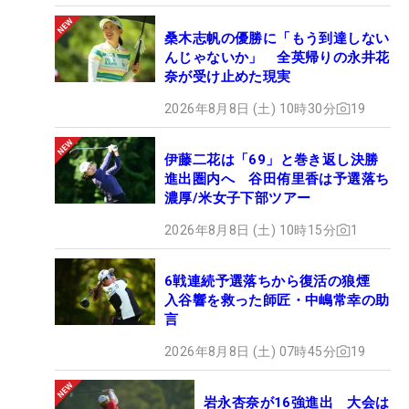
桑木志帆の優勝に「もう到達しない
んじゃないか」 全英帰りの永井花
奈が受け止めた現実
2026年8月8日 (土) 10時30分
19
伊藤二花は「69」と巻き返し決勝
進出圏内へ 谷田侑里香は予選落ち
濃厚/米女子下部ツアー
2026年8月8日 (土) 10時15分
1
6戦連続予選落ちから復活の狼煙
入谷響を救った師匠・中嶋常幸の助
言
2026年8月8日 (土) 07時45分
19
岩永杏奈が16強進出 大会は