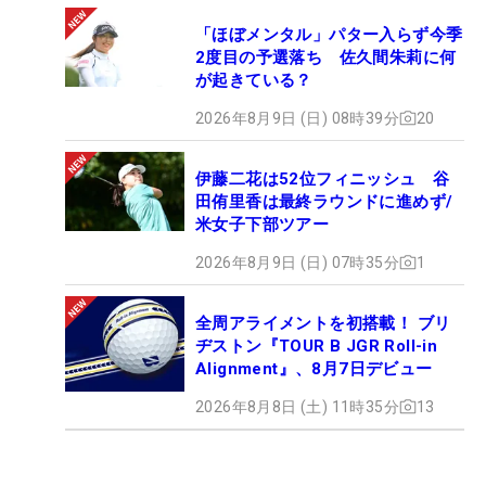
「ほぼメンタル」パター入らず今季
2度目の予選落ち 佐久間朱莉に何
が起きている？
2026年8月9日 (日) 08時39分
20
伊藤二花は52位フィニッシュ 谷
田侑里香は最終ラウンドに進めず/
米女子下部ツアー
2026年8月9日 (日) 07時35分
1
全周アライメントを初搭載！ ブリ
ヂストン『TOUR B JGR Roll-in
Alignment』、8月7日デビュー
2026年8月8日 (土) 11時35分
13