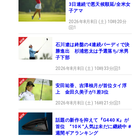
3日連続で悪天候順延/全米女
子アマ
2026年8月8日 (土) 10時20分
1
石川遼は終盤の4連続バーディで決
勝進出 杉浦悠太は予選落ち/米男
子下部
2026年8月8日 (土) 10時33分
1
安田祐香、吉澤柚月が首位タイ浮
上 金田久美子が1差3位
2026年8月8日 (土) 16時21分
1
話題の新作を抑えて『G440 K』が
首位 “10Ｋ”人気は未だに継続中 #
週間ギアランキング