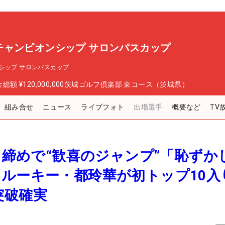
チャンピオンシップ サロンパスカップ
シップ サロンパスカップ
金総額
¥120,000,000
茨城ゴルフ倶楽部 東コース（茨城県）
組み合せ
ニュース
ライブフォト
出場選手
概要など
TV
ディ締めで“歓喜のジャンプ”「恥ずか
ルーキー・都玲華が初トップ10入
突破確実