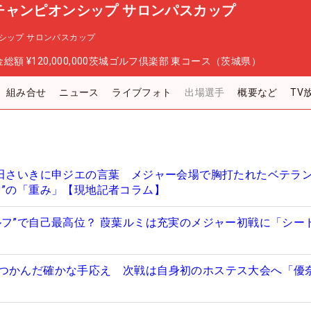
チャンピオンシップ サロンパスカップ
シップ サロンパスカップ
金総額
¥120,000,000
茨城ゴルフ倶楽部 東コース（茨城県）
組み合せ
ニュース
ライブフォト
出場選手
概要など
TV
藤田さいきに申ジエの言葉 メジャー会場で胸打たれたベテラ
台”の「重み」【現地記者コラム】
ルフ”で自己最高位？ 葭葉ルミは充実のメジャー初戦に「シー
つかんだ確かな手応え 次戦は自身初のホステス大会へ「優