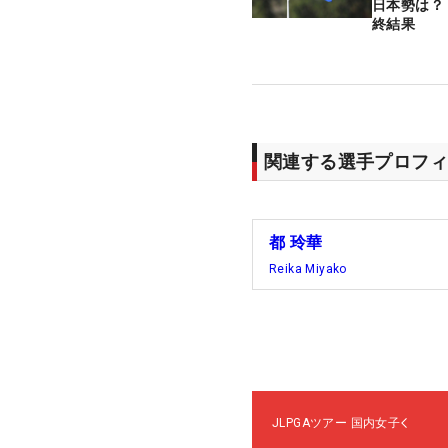
日本勢は？
終結果
関連する選手プロフィ
都 玲華
Reika Miyako
JLPGAツアー
国内女子