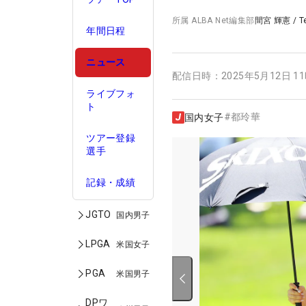
所属
ALBA Net編集部
間宮 輝憲
/
T
年間日程
ニュース
配信日時：
2025年5月12日 1
ライブフォ
ト
#
都玲華
国内女子
ツアー登録
選手
記録・成績
JGTO
国内男子
LPGA
米国女子
PGA
米国男子
DPワ