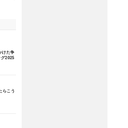
かけた争
グ2025
たらこう