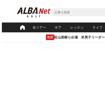
全ツアー
ギア
レッスン
ライフ
松山英樹ら出場 米男子リーダー
注目