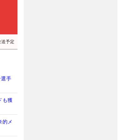
放送予定
ン選手
ドも獲
奈的メ