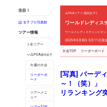
注目！
JLPGAツアー
国内女子
ワールドレディス
女子プロ写真館
ツアー情報
ワールドレディスチャンピオン
2025年5月8日-5月11日
賞
全ツアー
大会TOP
リーダーボード
JLPGA
国内女子
今週の大会
[写真] バー
リーダーボ
ード
～！（笑）」 
リランキング
ツアーメニ
ュー
ツアーTOP