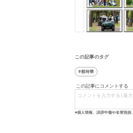
この記事のタグ
#都玲華