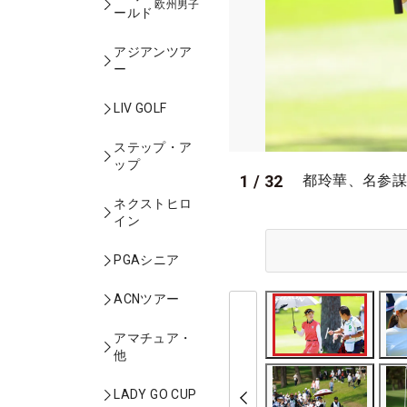
欧州男子
ールド
アジアンツア
ー
LIV GOLF
ステップ・ア
ップ
1
/
32
都玲華、名参謀
ネクストヒロ
イン
PGAシニア
ACNツアー
アマチュア・
他
LADY GO CUP