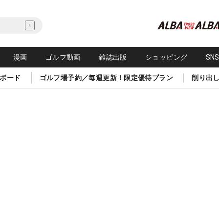
漫画
ゴルフ動画
雑誌出版
ショッピング
SN
ボード
ゴルフ場予約／毎週更新！限定優待プラン
削り出