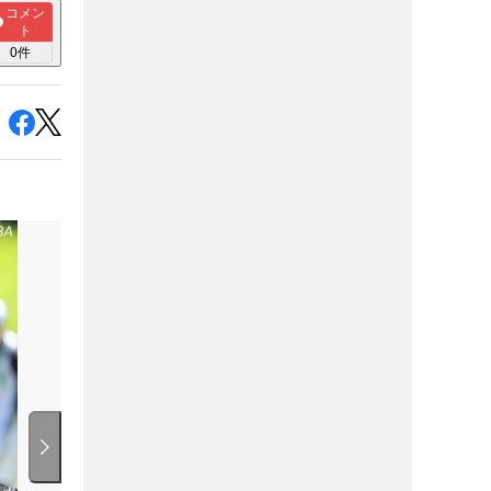
コメン
ト
0
件