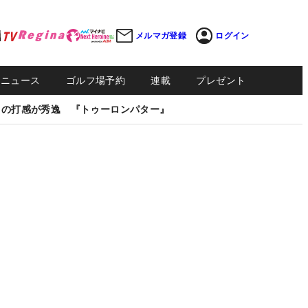
メルマガ登録
ログイン
Sニュース
ゴルフ場予約
連載
プレゼント
しの打感が秀逸 『トゥーロンパター』