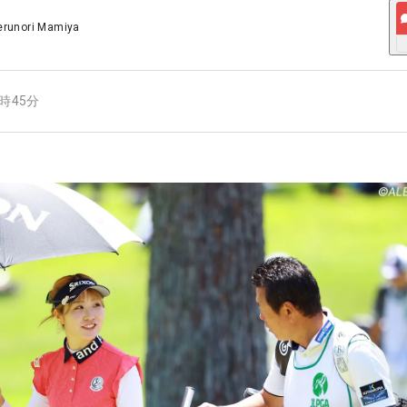
erunori Mamiya
1時45分