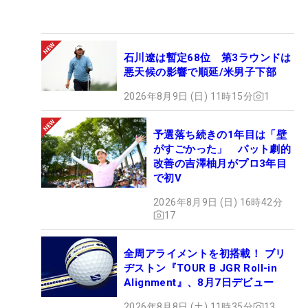
石川遼は暫定68位 第3ラウンドは
悪天候の影響で順延/米男子下部
2026年8月9日 (日) 11時15分
1
予選落ち続きの1年目は「壁
がすごかった」 パット劇的
改善の吉澤柚月がプロ3年目
で初V
2026年8月9日 (日) 16時42分
17
全周アライメントを初搭載！ ブリ
ヂストン『TOUR B JGR Roll-in
Alignment』、8月7日デビュー
2026年8月8日 (土) 11時35分
13