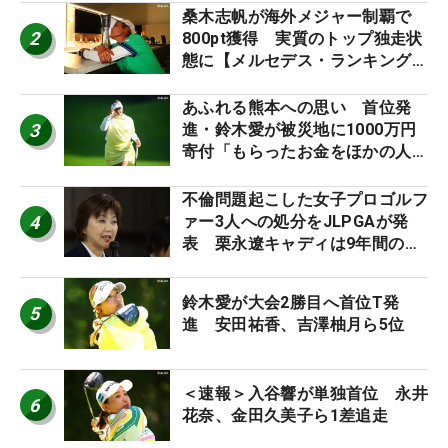
桑木志帆が海外メジャー制覇で
2
800pt獲得 実質のトップ独走状
態に【メルセデス・ランキング番
外編】
あふれる熊本への思い 首位発
3
進・鈴木愛が被災地に1000万円
寄付「もらったお金をほかの人
に」
不倫問題起こした女子プロゴルフ
4
ァー3人への処分をJLPGAが発
表 栗永遼キャディは9年間の立
ち入り禁止
鈴木愛が大会2勝目へ首位T発
5
進 安田祐香、吉澤柚月ら5位
＜速報＞入谷響が単独首位 永井
6
花奈、金田久美子ら1差追走