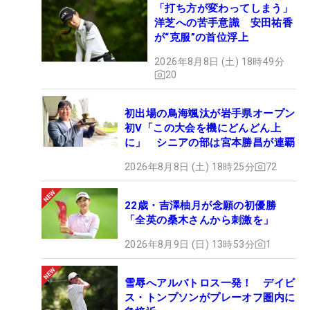
「打ち方が変わってしまう」
洋芝への苦手意識 安田祐香
が“克服”の首位浮上
2026年8月8日 (土) 18時49分
20
初出場の鳥海颯汰が岩手県オープン
初V「この大会を機にどんどん上
に」 シニアの部は宮本勝昌が連覇
2026年8月8日 (土) 18時25分
72
22歳・吉澤柚月が念願の初優勝
「全英の桑木さんから刺激を」
2026年8月9日 (日) 13時53分
1
雪辱へアルバトロス一発！ デイビ
ス・トンプソンがプレーオフ圏内に