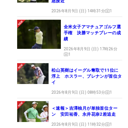
急接近
2026年8月9日 (日) 14時31分
1
全米女子アマチュアゴルフ選
手権 決勝マッチプレーの成
績
2026年8月9日 (日) 17時26分
1
松山英樹はイーグル奪取で11位に
浮上 ホスラー、ブレナンが首位タ
イ
2026年8月9日 (日) 08時53分
1
＜速報＞吉澤柚月が単独首位ター
ン 安田祐香、永井花奈2差追走
2026年8月9日 (日) 11時32分
1