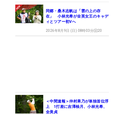
同郷・桑木志帆は「雲の上の存
在」 小林光希が全英女王のキャデ
ィとツアー初Vへ
2026年8月9日 (日) 08時03分
20
＜中間速報＞仲村果乃が単独首位浮
上 1打差に吉澤柚月、小林光希、
全美貞