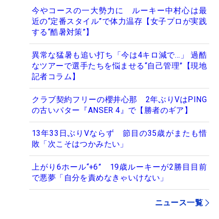
今やコースの一大勢力に ルーキー中村心は最
近の“定番スタイル”で体力温存【女子プロが実践
する“酷暑対策”】
異常な猛暑も追い打ち「今は4キロ減で…」 過酷
なツアーで選手たちを悩ませる“自己管理”【現地
記者コラム】
クラブ契約フリーの櫻井心那 2年ぶりVはPING
の古いパター『ANSER 4』で【勝者のギア】
13年33日ぶりVならず 節目の35歳がまたも惜
敗「次こそはつかみたい」
上がり6ホール“+6” 19歳ルーキーが2勝目目前
で悪夢「自分を責めなきゃいけない」
ニュース一覧