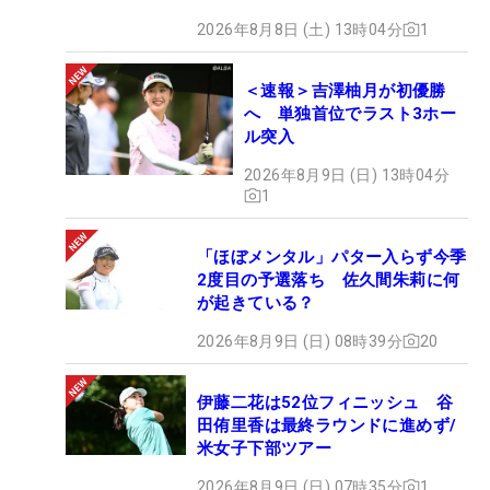
2026年8月8日 (土) 13時04分
1
＜速報＞吉澤柚月が初優勝
へ 単独首位でラスト3ホー
ル突入
2026年8月9日 (日) 13時04分
1
「ほぼメンタル」パター入らず今季
2度目の予選落ち 佐久間朱莉に何
が起きている？
2026年8月9日 (日) 08時39分
20
伊藤二花は52位フィニッシュ 谷
田侑里香は最終ラウンドに進めず/
米女子下部ツアー
2026年8月9日 (日) 07時35分
1