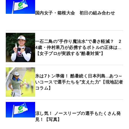
国内女子・箱根大会 初日の組み合わせ
一石二鳥の“手作り魔法水”で暑さ軽減？ 2
4歳・仲村果乃が必携するボトルの正体は…
【女子プロが実践する“酷暑対策”】
氷は7トン準備！ 酷暑続く日本列島…あつ～
いコースで選手たちを“支えた力”【現地記者
コラム】
涼し気！ ノースリーブの選手もたくさん発
見！【写真】