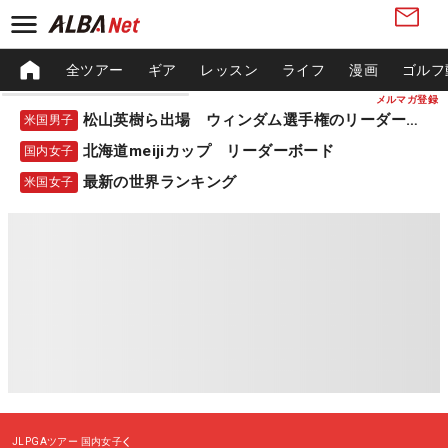
全ツアー
ギア
レッスン
ライフ
漫画
ゴルフ
メルマガ登録
松山英樹ら出場 ウィンダム選手権のリーダーボード
米国男子
北海道meijiカップ リーダーボード
国内女子
最新の世界ランキング
米国女子
JLPGAツアー
国内女子