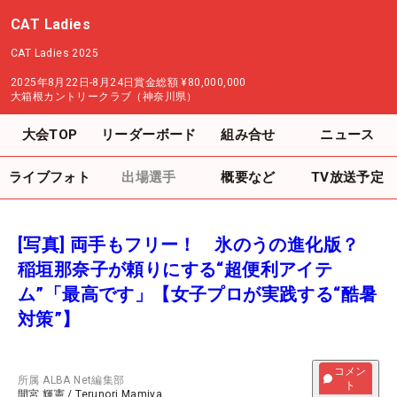
CAT Ladies
CAT Ladies 2025
2025年8月22日-8月24日
賞金総額
¥80,000,000
大箱根カントリークラブ（神奈川県）
大会TOP
リーダーボード
組み合せ
ニュース
ライブフォト
出場選手
概要など
TV放送予定
[写真] 両手もフリー！ 氷のうの進化版？
稲垣那奈子が頼りにする“超便利アイテ
ム”「最高です」【女子プロが実践する“酷暑
対策”】
コメン
所属
ALBA Net編集部
ト
間宮 輝憲
/
Terunori Mamiya