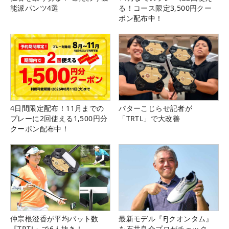
能派パンツ4選
る！コース限定3,500円クー
ポン配布中！
4日間限定配布！11月までの
パターこじらせ記者が
プレーに2回使える1,500円分
「TRTL」で大改善
クーポン配布中！
仲宗根澄香が平均パット数
最新モデル『FJクオンタム』
『TRTL』で6人抜き！
を石井良介プロがチェック