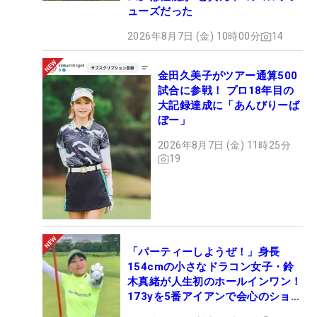
ューズだった
2026年8月7日 (金) 10時00分
14
金田久美子がツアー通算500
試合に参戦！ プロ18年目の
大記録達成に「あんびりーば
ぼー」
2026年8月7日 (金) 11時25分
19
「パーティーしようぜ！」身長
154cmの小さなドラコン女子・鈴
木真緒が人生初のホールインワン！
173yを5番アイアンで会心のショッ
ト