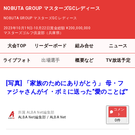
NOBUTA GROUP マスターズGCレディース
NOBUTA GROUP マスターズGC レディース
2023年10月19日-10月22日
賞金総額
¥200,000,000
マスターズゴルフ倶楽部（兵庫県）
大会TOP
リーダーボード
組み合せ
ニュース
ライブフォト
出場選手
概要など
TV放送予定
[写真] 「家族のためにありがとう」 母・フ
ァジャさんがイ・ボミに送った“愛のことば”
コメン
所属
ALBA Net編集部
ト
ALBA Net編集部
/
ALBA Net
0
件