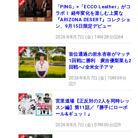
「PING」×「ECCO Leather」がコ
ラボ！ 経年変化を楽しむ上質な
『ARIZONA DESERT』コレクショ
ン、9月15日限定デビュー
2026年8月7日 (金) 14時28分
64
首位通過の岩永杏奈がマッチ
1回戦に勝利 廣吉優梨菜も2
回戦へ/全米女子アマ
2026年8月7日 (金) 10時04分
1
宮里道場【正反対の2人を同時レッ
スン編】第11話／『勝手にローボ
ール&ギュッ！』
2026年8月7日 (金) 07時00分
9