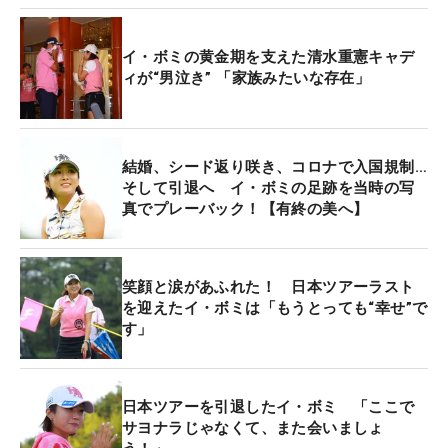
イ・ボミの黄金期を支えた清水重憲キャデ
ィが“男泣き” 「家族みたいな存在」
結婚、シード返り咲き、コロナで入国規制…
そして引退へ イ・ボミの足跡を当時の写
真でプレーバック！【有終の美へ】
笑顔と涙があふれた！ 日本ツアーラスト
を迎えたイ・ボミは「もうとっても“幸せ”で
す」
日本ツアーを引退したイ・ボミ 「ここで
サヨナラじゃなくて、また会いましょ