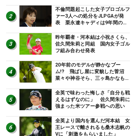
外編】
不倫問題起こした女子プロゴルフ
2
ァー3人への処分をJLPGAが発
表 栗永遼キャディは9年間の立
ち入り禁止
昨年覇者・河本結は小祝さくら、
3
佐久間朱莉と同組 国内女子ゴル
フ組み合わせ発表
20年前のモデルが静かなブー
4
ム!? 飛ばし屋に変貌した菅沼
菜々や神谷そら、三ヶ島かなも使
う“名器”が人気な理由【ツアープ
ロたちの“飛ばしギア”】
全英で味わった悔しさ「自分も戦
5
えるはずなのに」 佐久間朱莉に
強まった米ツアー参戦への思い
全英より国内を選んだ河本結 女
6
王レースで離されるも桑木志帆の
Vに「刺激をもらいました」