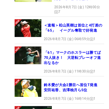
HOTSHOT】
2026年8月7日 (金) 12時00分
7
＜速報＞松山英樹は首位と4打差の
「65」 イーグル奪取で好発進
2026年8月7日 (金) 06時59分
1
「61」マークのホスラーは勝てば
70人抜き！ 大逆転プレーオフ進
出なるか
2026年8月7日 (金) 11時30分
1
鈴木愛が大会2勝目へ首位T発進
安田祐香、吉澤柚月ら5位
2026年8月7日 (金) 16時14分
1