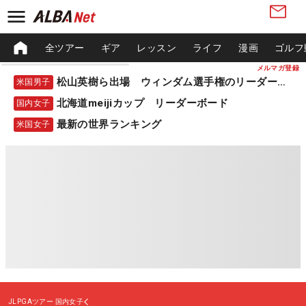
全ツアー
ギア
レッスン
ライフ
漫画
ゴルフ
メルマガ登録
松山英樹ら出場 ウィンダム選手権のリーダーボード
米国男子
北海道meijiカップ リーダーボード
国内女子
最新の世界ランキング
米国女子
JLPGAツアー
国内女子