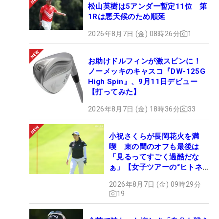
松山英樹は5アンダー暫定11位 第
1Rは悪天候のため順延
2026年8月7日 (金) 08時26分
1
お助けドルフィンが激スピンに！
ノーメッキのキャスコ『DW-125G
High Spin』、9月11日デビュー
【打ってみた】
2026年8月7日 (金) 18時36分
33
小祝さくらが長岡花火を満
喫 束の間のオフも最後は
「見るってすごく過酷だな
ぁ」【女子ツアーの“ヒトネ
タ”】
2026年8月7日 (金) 09時29分
19