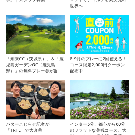
世界へ
「潮来CC（茨城県）」＆「鹿
8-9月のプレーに2回使える！
児島ガーデンGC（鹿児島
コース限定2,000円クーポン
県）」の無料プレー券が当た
配布中！
る！！
パターこじらせ記者が
インター5分、都心から60分
「TRTL」で大改善
のフラットな美観コース。大