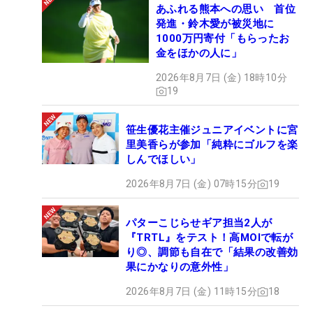
あふれる熊本への思い 首位
発進・鈴木愛が被災地に
1000万円寄付「もらったお
金をほかの人に」
2026年8月7日 (金) 18時10分
19
笹生優花主催ジュニアイベントに宮
里美香らが参加「純粋にゴルフを楽
しんでほしい」
2026年8月7日 (金) 07時15分
19
パターこじらせギア担当2人が
『TRTL』をテスト！高MOIで転が
り◎、調節も自在で「結果の改善効
果にかなりの意外性」
2026年8月7日 (金) 11時15分
18