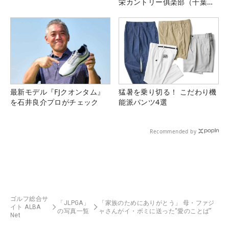
栄カントリー俱楽部（千葉
県）
最新モデル『FJクオンタム』
猛暑を乗り切る！ こだわり機
を石井良介プロがチェック
能派パンツ4選
Recommended by
ゴルフ総合サ
「JLPGA」
「家族のためにありがとう」 母・ファジ
イト ALBA
の写真一覧
ャさんがイ・ボミに送った“愛のことば”
Net