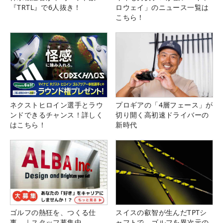
『TRTL』で6人抜き！
ロウェイ」のニュース一覧は
こちら！
ネクストヒロイン選手とラウ
プロギアの「4層フェース」が
ンドできるチャンス！詳しく
切り開く高初速ドライバーの
はこちら！
新時代
ゴルフの熱狂を、つくる仕
スイスの叡智が生んだTPTシ
事。｜スタッフ募集中
ャフトで、ゴルフを異次元の