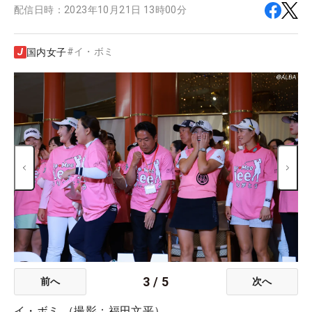
配信日時：
2023年10月21日 13時00分
#
イ・ボミ
国内女子
3
/
5
前へ
次へ
イ・ボミ （撮影：福田文平）