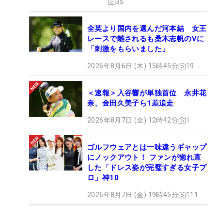
35
全英より国内を選んだ河本結 女王
レースで離されるも桑木志帆のVに
「刺激をもらいました」
2026年8月6日 (木) 15時45分
19
＜速報＞入谷響が単独首位 永井花
奈、金田久美子ら1差追走
2026年8月7日 (金) 12時42分
1
ゴルフウェアとは一味違うギャップ
にノックアウト！ ファンが惚れ直
した「ドレス姿が完璧すぎる女子プ
ロ」神10
2026年8月7日 (金) 19時45分
111