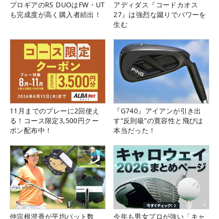
プロギアのRS DUOはFW・UT
アディダス『コードカオス
も完成度が高く購入者続出！
27』は強烈な蹴りでパワーを
生む
11月までのプレーに2回使え
『G740』アイアンが引き出
る！コース限定3,500円クー
す“反則級”の寛容性と飛びは
ポン配布中！
本当だった！
仲宗根澄香が平均パット数
今年も男女プロが強い「キャ