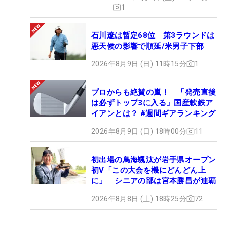
1
石川遼は暫定68位 第3ラウンドは
悪天候の影響で順延/米男子下部
2026年8月9日 (日) 11時15分
1
プロからも絶賛の嵐！ 「発売直後
は必ずトップ3に入る」国産軟鉄ア
イアンとは？ #週間ギアランキング
2026年8月9日 (日) 18時00分
11
初出場の鳥海颯汰が岩手県オープン
初V「この大会を機にどんどん上
に」 シニアの部は宮本勝昌が連覇
2026年8月8日 (土) 18時25分
72