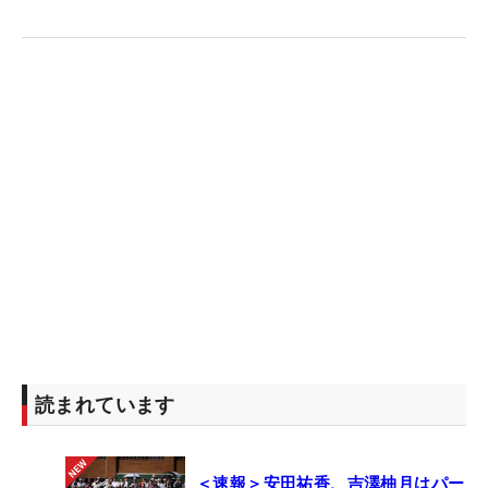
読まれています
＜速報＞安田祐香、吉澤柚月はパー