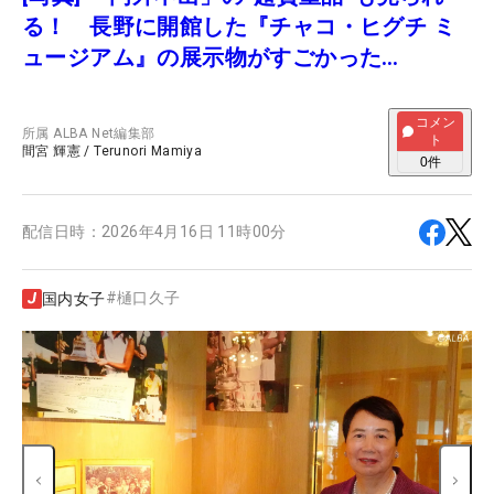
る！ 長野に開館した『チャコ・ヒグチ ミ
ュージアム』の展示物がすごかった…
コメン
所属
ALBA Net編集部
ト
間宮 輝憲
/
Terunori Mamiya
0
件
配信日時：
2026年4月16日 11時00分
#
樋口久子
国内女子