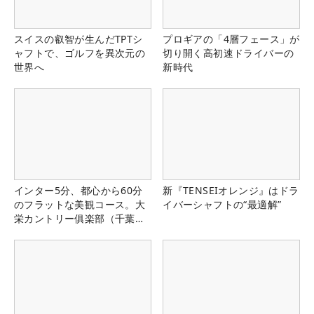
スイスの叡智が生んだTPTシ
プロギアの「4層フェース」が
ャフトで、ゴルフを異次元の
切り開く高初速ドライバーの
世界へ
新時代
インター5分、都心から60分
新『TENSEIオレンジ』はドラ
のフラットな美観コース。大
イバーシャフトの“最適解”
栄カントリー俱楽部（千葉
県）