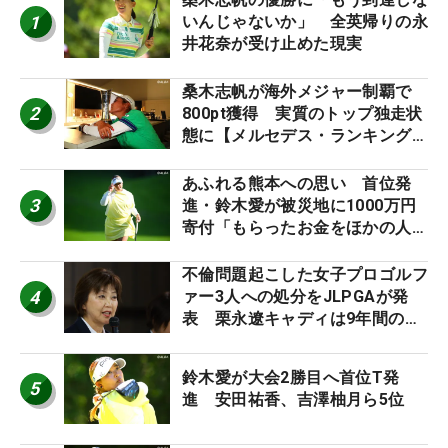
1
いんじゃないか」 全英帰りの永
井花奈が受け止めた現実
桑木志帆が海外メジャー制覇で
2
800pt獲得 実質のトップ独走状
態に【メルセデス・ランキング番
外編】
あふれる熊本への思い 首位発
3
進・鈴木愛が被災地に1000万円
寄付「もらったお金をほかの人
に」
不倫問題起こした女子プロゴルフ
4
ァー3人への処分をJLPGAが発
表 栗永遼キャディは9年間の立
ち入り禁止
鈴木愛が大会2勝目へ首位T発
5
進 安田祐香、吉澤柚月ら5位