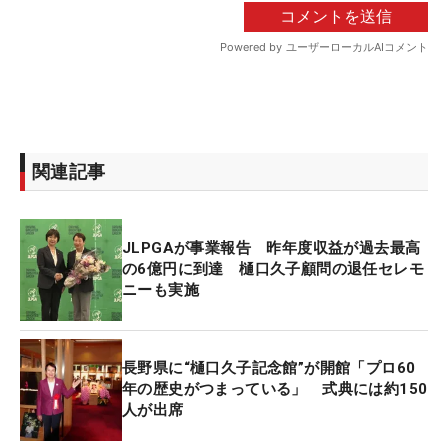
関連記事
JLPGAが事業報告 昨年度収益が過去最高
の6億円に到達 樋口久子顧問の退任セレモ
ニーも実施
長野県に“樋口久子記念館”が開館「プロ60
年の歴史がつまっている」 式典には約150
人が出席