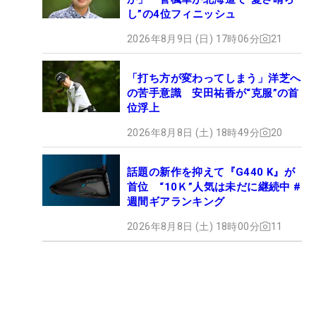
し”の4位フィニッシュ
2026年8月9日 (日) 17時06分
21
「打ち方が変わってしまう」洋芝へ
の苦手意識 安田祐香が“克服”の首
位浮上
2026年8月8日 (土) 18時49分
20
話題の新作を抑えて『G440 K』が
首位 “10Ｋ”人気は未だに継続中 #
週間ギアランキング
2026年8月8日 (土) 18時00分
11