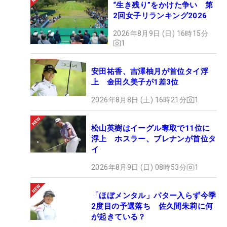
“生き残り”をかけた争い 第
2回女子リランキング2026
2026年8月9日 (日) 16時15分
1
安田祐香、吉澤柚月が首位タイ浮
上 金田久美子が1差3位
2026年8月8日 (土) 16時21分
1
松山英樹はイーグル奪取で11位に
浮上 ホスラー、ブレナンが首位タ
イ
2026年8月9日 (日) 08時53分
1
「ほぼメンタル」パター入らず今季
2度目の予選落ち 佐久間朱莉に何
が起きている？