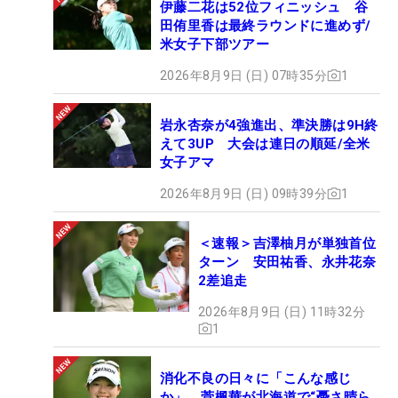
伊藤二花は52位フィニッシュ 谷
田侑里香は最終ラウンドに進めず/
米女子下部ツアー
2026年8月9日 (日) 07時35分
1
岩永杏奈が4強進出、準決勝は9H終
えて3UP 大会は連日の順延/全米
女子アマ
2026年8月9日 (日) 09時39分
1
＜速報＞吉澤柚月が単独首位
ターン 安田祐香、永井花奈
2差追走
2026年8月9日 (日) 11時32分
1
消化不良の日々に「こんな感じ
か」 菅楓華が北海道で“憂さ晴ら