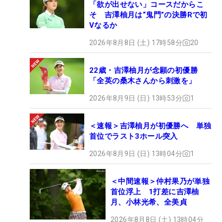
「欲が出せない」コースだからこ
そ 吉澤柚月は“鬼門”の決勝Rで初
Vなるか
2026年8月8日 (土) 17時58分
20
22歳・吉澤柚月が念願の初優勝
「全英の桑木さんから刺激を」
2026年8月9日 (日) 13時53分
1
＜速報＞吉澤柚月が初優勝へ 単独
首位でラスト3ホール突入
2026年8月9日 (日) 13時04分
1
＜中間速報＞仲村果乃が単独
首位浮上 1打差に吉澤柚
月、小林光希、全美貞
2026年8月8日 (土) 13時04分