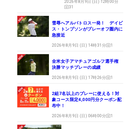
2026年8月9日 (日) 12時00分
31
雪辱へアルバトロス一発！ デイビ
ス・トンプソンがプレーオフ圏内に
急接近
2026年8月9日 (日) 14時31分
1
全米女子アマチュアゴルフ選手権
決勝マッチプレーの成績
2026年8月9日 (日) 17時26分
1
2組7名以上のプレーに使える！対
象コース限定4,000円分クーポン配
布中！
2026年8月9日 (日) 06時00分
1