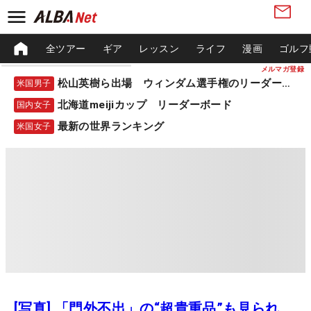
全ツアー
ギア
レッスン
ライフ
漫画
ゴルフ
メルマガ登録
松山英樹ら出場 ウィンダム選手権のリーダーボード
米国男子
北海道meijiカップ リーダーボード
国内女子
最新の世界ランキング
米国女子
[写真] 「門外不出」の“超貴重品”も見られ