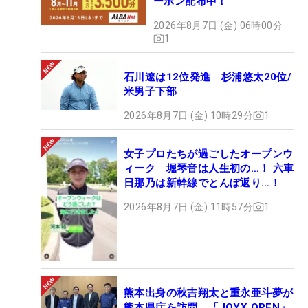
ーポン配布中！
2026年8月7日 (金) 06時00分
1
石川遼は12位発進 杉浦悠太20位/
米男子下部
2026年8月7日 (金) 10時29分
1
女子プロたちが過ごしたオープンウ
ィーク 堀琴音は人生初の…！ 六車
日那乃は新幹線でとんぼ返り…！
2026年8月7日 (金) 11時57分
1
熊本出身の秋吉翔太と重永亜斗夢が
熊本県庁を訪問 「JOYX OPEN」