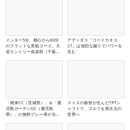
インター5分、都心から60分
アディダス『コードカオス
のフラットな美観コース。大
27』は強烈な蹴りでパワーを
栄カントリー俱楽部（千葉
生む
県）
「潮来CC（茨城県）」＆「鹿
スイスの叡智が生んだTPTシ
児島ガーデンGC（鹿児島
ャフトで、ゴルフを異次元の
県）」の無料プレー券が当た
世界へ
る！！