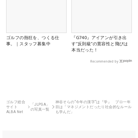
ゴルフの熱狂を、つくる仕
『G740』アイアンが引き出
事。｜スタッフ募集中
す“反則級”の寛容性と飛びは
本当だった！
Recommended by
ゴルフ総合
神谷そらの”今年の漢字”は『学』 プロ一年
「JLPGA」
サイト
目は「マネジメントだったり社会的なルール
の写真一覧
ALBA Net
も学んだ」