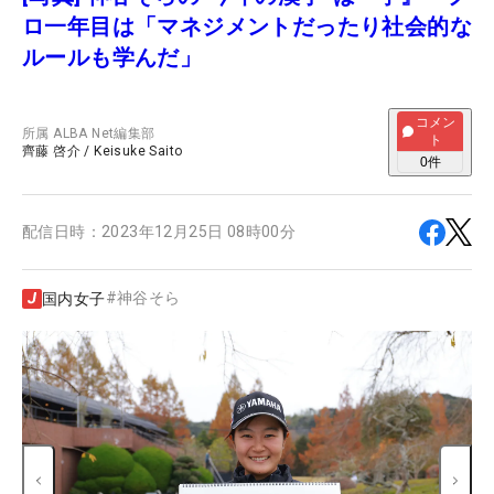
ロ一年目は「マネジメントだったり社会的な
ルールも学んだ」
コメン
所属
ALBA Net編集部
ト
齊藤 啓介
/
Keisuke Saito
0
件
配信日時：
2023年12月25日 08時00分
#
神谷そら
国内女子