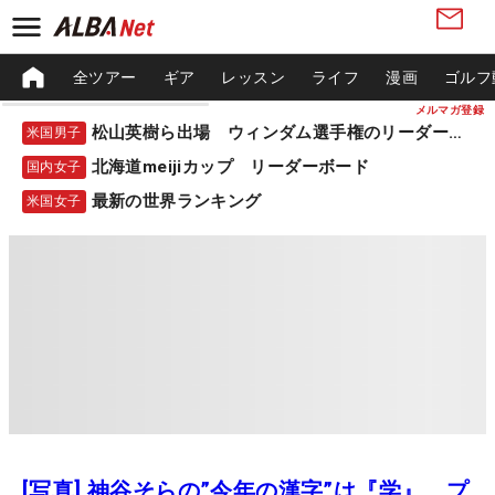
全ツアー
ギア
レッスン
ライフ
漫画
ゴルフ
メルマガ登録
松山英樹ら出場 ウィンダム選手権のリーダーボード
米国男子
北海道meijiカップ リーダーボード
国内女子
最新の世界ランキング
米国女子
[写真] 神谷そらの”今年の漢字”は『学』 プ