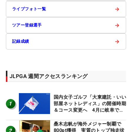
→
ライブフォト一覧
→
ツアー登録選手
→
記録成績
JLPGA 週間アクセスランキング
国内女子ゴルフ「大東建託・いい
1
部屋ネットレディス」の開催時期
＆コース変更へ 4月に岐阜で開
催
桑木志帆が海外メジャー制覇で
2
800pt獲得 実質のトップ独走状