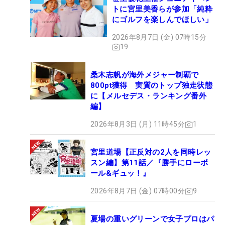
トに宮里美香らが参加「純粋
にゴルフを楽しんでほしい」
2026年8月7日 (金) 07時15分
19
桑木志帆が海外メジャー制覇で
800pt獲得 実質のトップ独走状態
に【メルセデス・ランキング番外
編】
2026年8月3日 (月) 11時45分
1
宮里道場【正反対の2人を同時レッ
スン編】第11話／『勝手にローボ
ール&ギュッ！』
2026年8月7日 (金) 07時00分
9
夏場の重いグリーンで女子プロはパ