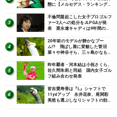
態に【メルセデス・ランキング番
外編】
不倫問題起こした女子プロゴルフ
3
ァー3人への処分をJLPGAが発
表 栗永遼キャディは9年間の立
ち入り禁止
20年前のモデルが静かなブー
4
ム!? 飛ばし屋に変貌した菅沼
菜々や神谷そら、三ヶ島かなも使
う“名器”が人気な理由【ツアープ
ロたちの“飛ばしギア”】
昨年覇者・河本結は小祝さくら、
5
佐久間朱莉と同組 国内女子ゴル
フ組み合わせ発表
皆吉愛寿香は『L』シャフトで
6
11ydアップ 永井花奈、尾関彩
美悠も選ぶしなりシャフトの効果
【ツアープロたちの“飛ばしギ
ア”】