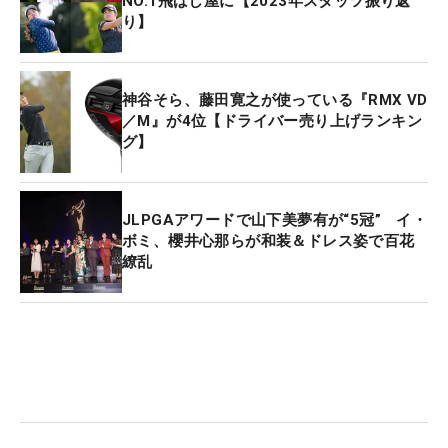
NO.1飛ばし屋に【2023年スタッツ振り返
り】
神谷そら、藤田寛之が使っている『RMX VD
／M』が4位【ドライバー売り上げランキン
グ】
JLPGAアワードで山下美夢有が“5冠” イ・
ボミ、櫻井心那らが和装＆ドレス姿で百花
繚乱