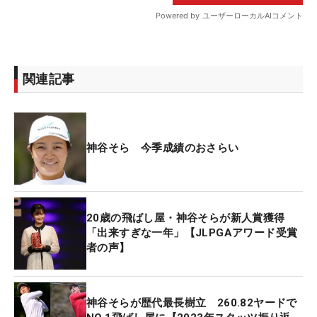
関連記事
神谷そら 今季成績のおさらい
20歳の飛ばし屋・神谷そらが新人賞獲得
「出来すぎな一年」【JLPGAアワード受賞
者の声】
神谷そらが歴代最長樹立 260.82ヤードで