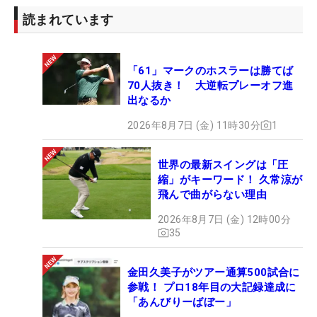
読まれています
「61」マークのホスラーは勝てば
70人抜き！ 大逆転プレーオフ進
出なるか
2026年8月7日 (金) 11時30分
1
世界の最新スイングは「圧
縮」がキーワード！ 久常涼が
飛んで曲がらない理由
2026年8月7日 (金) 12時00分
35
金田久美子がツアー通算500試合に
参戦！ プロ18年目の大記録達成に
「あんびりーばぼー」