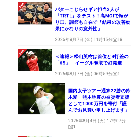
パターこじらせギア担当2人が
『TRTL』をテスト！高MOIで転が
り◎、調節も自在で「結果の改善効
果にかなりの意外性」
2026年8月7日 (金) 11時15分
18
＜速報＞松山英樹は首位と4打差の
「65」 イーグル奪取で好発進
2026年8月7日 (金) 06時59分
1
国内女子ツアー通算22勝の鈴
木愛 熊本地震の被災者支援
として1000万円を寄付「謹
んでお見舞い申し上げます」
2026年8月4日 (火) 17時07分
1