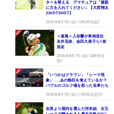
ターを替える アマチュアは「腹筋
に力を入れてください」【大西翔太
のHOTSHOT】
2026年8月7日 (金) 12時00分
7
＜速報＞入谷響が単独首位
永井花奈、金田久美子ら1差
追走
2026年8月7日 (金) 12時42分
1
「いつかはクラウン」「シーマ現
象」……あの熱狂を覚えているか？
バブルのゴルフ場を彩った名車たち
2026年8月7日 (金) 11時30分
10
全英より国内を選んだ河本結 女王