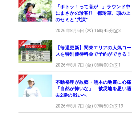
「ボトッ！って音が…」ラウンド中
にまさかの珍客!? 都玲華、頭の上
のセミと“共演”
2026年8月6日 (木) 16時45分
3
【毎週更新】関東エリアの人気コー
スを特別優待料金で予約ができる！
2026年8月7日 (金) 06時00分
1
不動裕理が故郷・熊本の地震に心痛
「自然が怖いな」 被災地を思い過
去2勝の戦いへ
2026年8月7日 (金) 07時50分
19