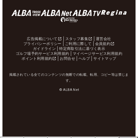
広告掲載について
スタッフ募集
運営会社
プライバシーポリシー
ご利用に際して
会員規約
ガイドライン
特定商取引法に基づく表示
ゴルフ場予約サービス利用規約
マイページサービス利用規約
ポイント利用規約
お問合せ
ヘルプ
サイトマップ
掲載されている全てのコンテンツの無断での転載、転用、コピー等は禁じま
す。
© ALBA Net