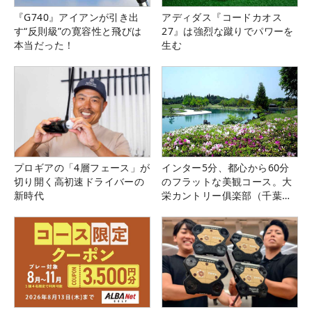
『G740』アイアンが引き出
アディダス『コードカオス
す“反則級”の寛容性と飛びは
27』は強烈な蹴りでパワーを
本当だった！
生む
プロギアの「4層フェース」が
インター5分、都心から60分
切り開く高初速ドライバーの
のフラットな美観コース。大
新時代
栄カントリー俱楽部（千葉
県）