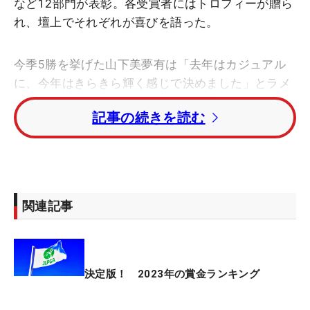
など12部門が表彰。各受賞者にはトロフィーが贈ら
れ、壇上でそれぞれが喜びを語った。
今季5勝を挙げた山下美夢有は「去年はカジュアル
に、今年はきらきら輝く感じで決めました」とラメ
が散りばめられた黒のドレス姿で登場。2年連続で
記事の続きを読む
輝いた年間最優秀選手賞をはじめ、ツアー史上初の
2年連続2億円突破となった『賞金ランキング第1
位』、歴代最少記録を更新した『平均ストローク第
1位』など個人で4冠。さらには2年ぶり7度目の優勝
となった「Hitachi 3Tours Championship JLPGAチ
関連記事
ーム」には『特別賞』が贈られ、メンバーの一員と
して受賞。昨年に続き“5冠”を達成した。
「たくさんの賞をいただいて、光栄に思います。昨
決定版！ 2023年の賞金ランキング
年に比べて上位争いは接戦だった。いい緊張感のな
かでプレー出来て、2年連続年間女王を獲れたのは