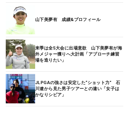
うれしい」と喜び、5つのトロフィーとともに笑み
をこぼした。
山下美夢有 成績&プロフィール
『JLPGA 明治安田生命新人賞』は、9月の国内メジ
ャー「日本女子プロゴルフ選手権コニカミノルタ
杯」を含む2勝を飾った神谷そら。白いドレス姿で
来季は全5大会に出場意欲 山下美夢有が海
登場し、「シード権を獲得することを目標にしてい
外メジャー獲りへ大計画「アプローチ練習
場を造りたい」
たので、まさか優勝ができると思わなかった。メジ
ャーも取れてしまったので、出来すぎな一年でし
た」と振り返った。
JLPGAの強さは安定した“ショット力” 石
川遼から見た男子ツアーとの違い「女子は
『JLPGA敢闘賞』は、「資生堂レディスオープン」
かなりシビア」
での初優勝を皮切りに、史上3人目となる10代4勝を
達成した櫻井心那が受賞した。「（来年は）5勝で
きたら最高だと思います」。緑の振袖に身を包み、
「ハタチなので」と来年に成人式を控え、2月には