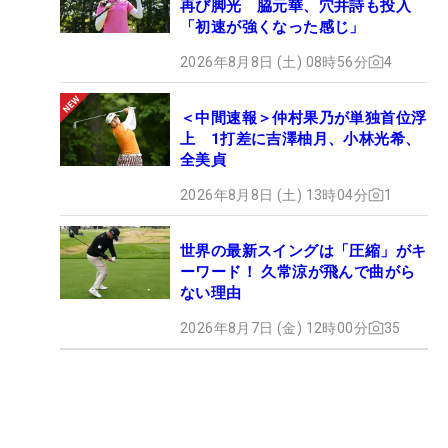
再び脚光 脇元華、穴井詩も投入
「初速が強くなった感じ」
2026年8月8日 (土) 08時56分
4
＜中間速報＞仲村果乃が単独首位浮
上 1打差に吉澤柚月、小林光希、
全美貞
2026年8月8日 (土) 13時04分
1
世界の最新スイングは「圧縮」がキ
ーワード！ 久常涼が飛んで曲がら
ない理由
2026年8月7日 (金) 12時00分
35