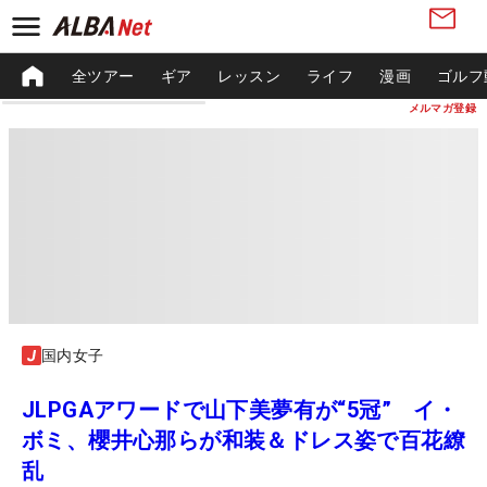
全ツアー
ギア
レッスン
ライフ
漫画
ゴルフ
メルマガ登録
国内女子
JLPGAアワードで山下美夢有が“5冠” イ・
ボミ、櫻井心那らが和装＆ドレス姿で百花繚
乱