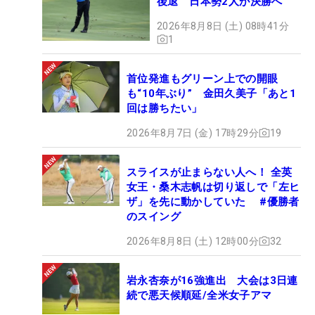
後退 日本勢2人が決勝へ
2026年8月8日 (土) 08時41分
1
首位発進もグリーン上での開眼
も“10年ぶり” 金田久美子「あと1
回は勝ちたい」
2026年8月7日 (金) 17時29分
19
スライスが止まらない人へ！ 全英
女王・桑木志帆は切り返しで「左ヒ
ザ」を先に動かしていた #優勝者
のスイング
2026年8月8日 (土) 12時00分
32
岩永杏奈が16強進出 大会は3日連
続で悪天候順延/全米女子アマ