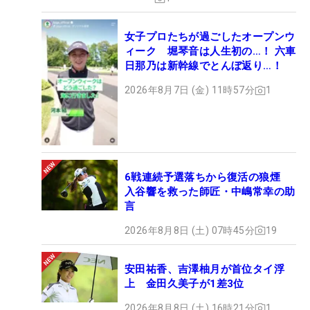
女子プロたちが過ごしたオープンウ
ィーク 堀琴音は人生初の…！ 六車
日那乃は新幹線でとんぼ返り…！
2026年8月7日 (金) 11時57分
1
6戦連続予選落ちから復活の狼煙
入谷響を救った師匠・中嶋常幸の助
言
2026年8月8日 (土) 07時45分
19
安田祐香、吉澤柚月が首位タイ浮
上 金田久美子が1差3位
2026年8月8日 (土) 16時21分
1