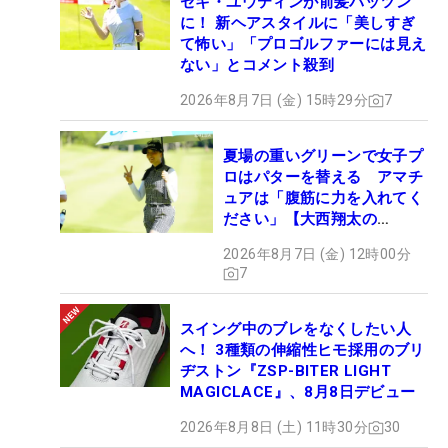
セキ・ユウティンが前髪パッツン
いう言葉が受賞。ボミには『特別功労賞』も贈られ
に！ 新ヘアスタイルに「美しすぎ
て2冠を達成した。
て怖い」「プロゴルファーには見え
ない」とコメント殺到
会場ではスペシャルムービーが流れ、登壇時には涙
2026年8月7日 (金) 15時29分
7
を見せたボミ。「感動でした。本当に最後だと思う
と、涙が出ちゃって…。こんなに意味が大きい賞を
夏場の重いグリーンで女子プ
ロはパターを替える アマチ
いただき、本当に光栄です」と感謝の言葉を繰り返
ュアは「腹筋に力を入れてく
した。
ださい」【大西翔太の
HOTSHOT】
2026年8月7日 (金) 12時00分
7
スイング中のブレをなくしたい人
へ！ 3種類の伸縮性ヒモ採用のブリ
ヂストン『ZSP-BITER LIGHT
MAGICLACE』、8月8日デビュー
2026年8月8日 (土) 11時30分
30