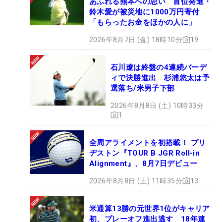
あふれる熊本への思い 首位発進・
鈴木愛が被災地に1000万円寄付
「もらったお金をほかの人に」
2026年8月7日 (金) 18時10分
19
石川遼は終盤の4連続バーデ
ィで決勝進出 杉浦悠太は予
選落ち/米男子下部
2026年8月8日 (土) 10時33分
1
全周アライメントを初搭載！ ブリ
ヂストン『TOUR B JGR Roll-in
Alignment』、8月7日デビュー
2026年8月8日 (土) 11時35分
13
米通算13勝の元世界1位がキャリア
初、プレーオフ進出逃す 18年連