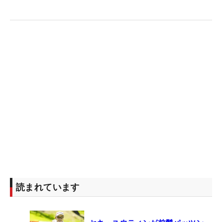
誕生日を迎える19歳は笑顔を見せた。
また、『メディア賞ベストショット』部門は「RKB×
三井松島レディス」のプレーオフ2ホール目で直ド
ラを披露した岩井明愛と岩井千怜が“姉妹ダブル受
賞”。「一番うれしいのはお互い優勝できたこと」
（明愛）、「ここに2人で立てて、今まで頑張って
よかったと思う一年でした」（千怜）と、壇上で声
をそろえて喜びを表現した。
『同ベストコメント』部門は今季限りで日本ツアー
を退いたイ・ボミ（韓国）に贈られた。自身最終戦
となった「NOBUTA GROUP マスターズGCレディ
ス」表彰式後の引退セレモニーで「プロゴルファ
読まれています
ー、イ・ボミは私と日本の皆様が一緒につくりあげ
ました。人間イ・ボミは皆様とつくりあげたプロゴ
ルファー、イ・ボミをこの先ずっと忘れません」と