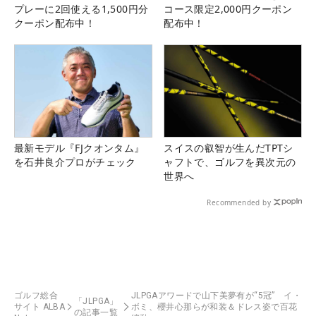
プレーに2回使える1,500円分
コース限定2,000円クーポン
クーポン配布中！
配布中！
最新モデル『FJクオンタム』
スイスの叡智が生んだTPTシ
を石井良介プロがチェック
ャフトで、ゴルフを異次元の
世界へ
Recommended by
ゴルフ総合
JLPGAアワードで山下美夢有が“5冠” イ・
「JLPGA」
サイト ALBA
ボミ、櫻井心那らが和装＆ドレス姿で百花
の記事一覧