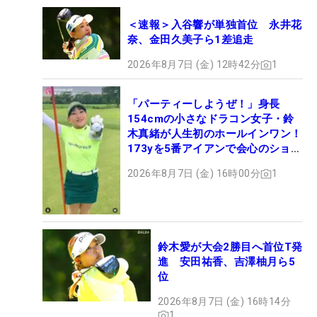
＜速報＞入谷響が単独首位 永井花
奈、金田久美子ら1差追走
2026年8月7日 (金) 12時42分
1
「パーティーしようぜ！」身長
154cmの小さなドラコン女子・鈴
木真緒が人生初のホールインワン！
173yを5番アイアンで会心のショッ
ト
2026年8月7日 (金) 16時00分
1
鈴木愛が大会2勝目へ首位T発
進 安田祐香、吉澤柚月ら5
位
2026年8月7日 (金) 16時14分
1