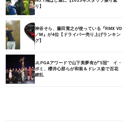
NO.1飛ばし屋に【2023年スタッツ振り返
り】
神谷そら、藤田寛之が使っている『RMX VD
／M』が4位【ドライバー売り上げランキン
グ】
JLPGAアワードで山下美夢有が“5冠” イ・
ボミ、櫻井心那らが和装＆ドレス姿で百花
繚乱