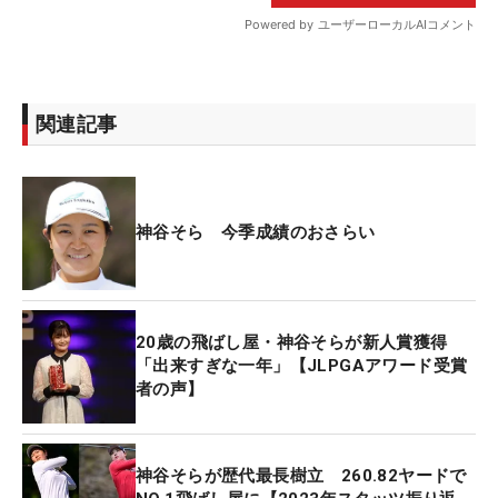
関連記事
神谷そら 今季成績のおさらい
20歳の飛ばし屋・神谷そらが新人賞獲得
「出来すぎな一年」【JLPGAアワード受賞
者の声】
神谷そらが歴代最長樹立 260.82ヤードで