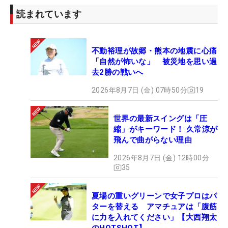
読まれています
不動裕理が故郷・熊本の地震に心痛
「自然が怖いな」 被災地を思い過
去2勝の戦いへ
2026年8月7日 (金) 07時50分
19
世界の最新スイングは「圧
縮」がキーワード！ 久常涼が
飛んで曲がらない理由
2026年8月7日 (金) 12時00分
35
夏場の重いグリーンで女子プロはパ
ターを替える アマチュアは「腹筋
に力を入れてください」【大西翔太
のHOTSHOT】