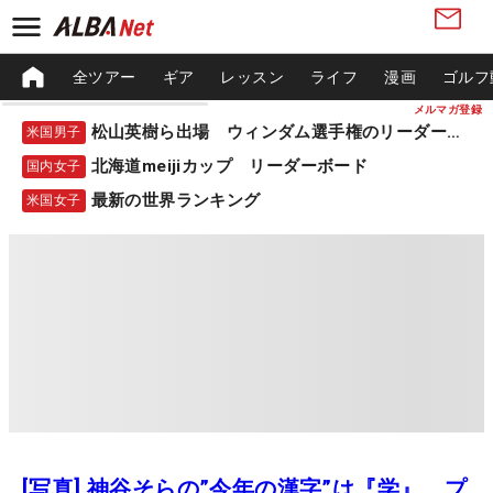
全ツアー
ギア
レッスン
ライフ
漫画
ゴルフ
メルマガ登録
松山英樹ら出場 ウィンダム選手権のリーダーボード
米国男子
北海道meijiカップ リーダーボード
国内女子
最新の世界ランキング
米国女子
[写真] 神谷そらの”今年の漢字”は『学』 プ