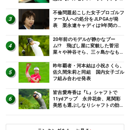
外編】
不倫問題起こした女子プロゴルフ
3
ァー3人への処分をJLPGAが発
表 栗永遼キャディは9年間の立
ち入り禁止
20年前のモデルが静かなブー
4
ム!? 飛ばし屋に変貌した菅沼
菜々や神谷そら、三ヶ島かなも使
う“名器”が人気な理由【ツアープ
ロたちの“飛ばしギア”】
昨年覇者・河本結は小祝さくら、
5
佐久間朱莉と同組 国内女子ゴル
フ組み合わせ発表
皆吉愛寿香は『L』シャフトで
6
11ydアップ 永井花奈、尾関彩
美悠も選ぶしなりシャフトの効果
【ツアープロたちの“飛ばしギ
ア”】