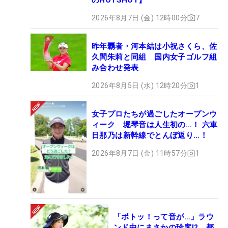
2026年8月7日 (金) 12時00分
7
昨年覇者・河本結は小祝さくら、佐
久間朱莉と同組 国内女子ゴルフ組
み合わせ発表
2026年8月5日 (水) 12時20分
1
女子プロたちが過ごしたオープンウ
ィーク 堀琴音は人生初の…！ 六車
日那乃は新幹線でとんぼ返り…！
2026年8月7日 (金) 11時57分
1
「ボトッ！って音が…」ラウ
ンド中にまさかの珍客!? 都