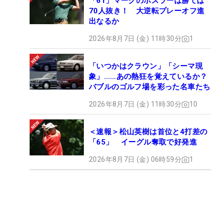
「61」マークのホスラーは勝てば
70人抜き！ 大逆転プレーオフ進
出なるか
2026年8月7日 (金) 11時30分
1
「いつかはクラウン」「シーマ現
象」……あの熱狂を覚えているか？
バブルのゴルフ場を彩った名車たち
2026年8月7日 (金) 11時30分
10
＜速報＞松山英樹は首位と4打差の
「65」 イーグル奪取で好発進
2026年8月7日 (金) 06時59分
1