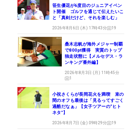
笹生優花が6度目のジュニアイベン
ト開催 ゴルフを通じて伝えたいこ
と「真剣だけど、それを楽しむ」
2026年8月6日 (木) 17時43分
19
桑木志帆が海外メジャー制覇
で800pt獲得 実質のトップ
独走状態に【メルセデス・ラ
ンキング番外編】
2026年8月3日 (月) 11時45分
1
小祝さくらが長岡花火を満喫 束の
間のオフも最後は「見るってすごく
過酷だなぁ」【女子ツアーの“ヒト
ネタ”】
2026年8月7日 (金) 09時29分
19