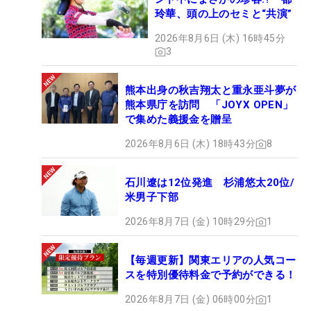
玲華、頭の上のセミと“共演”
2026年8月6日 (木) 16時45分
3
熊本出身の秋吉翔太と重永亜斗夢が
熊本県庁を訪問 「JOYX OPEN」
で集めた義援金を贈呈
2026年8月6日 (木) 18時43分
8
石川遼は12位発進 杉浦悠太20位/
米男子下部
2026年8月7日 (金) 10時29分
1
【毎週更新】関東エリアの人気コー
スを特別優待料金で予約ができる！
2026年8月7日 (金) 06時00分
1