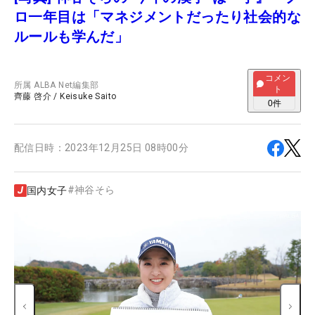
ロ一年目は「マネジメントだったり社会的な
ルールも学んだ」
コメン
所属
ALBA Net編集部
ト
齊藤 啓介
/
Keisuke Saito
0
件
配信日時：
2023年12月25日 08時00分
#
神谷そら
国内女子