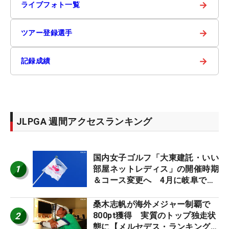
→
ライブフォト一覧
→
ツアー登録選手
→
記録成績
JLPGA 週間アクセスランキング
国内女子ゴルフ「大東建託・いい
1
部屋ネットレディス」の開催時期
＆コース変更へ 4月に岐阜で開
催
桑木志帆が海外メジャー制覇で
2
800pt獲得 実質のトップ独走状
態に【メルセデス・ランキング番