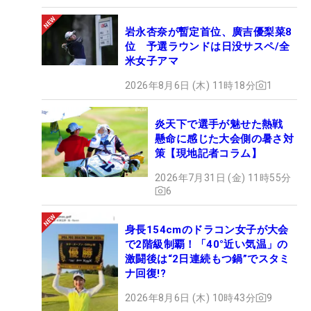
岩永杏奈が暫定首位、廣吉優梨菜8
位 予選ラウンドは日没サスペ/全
米女子アマ
2026年8月6日 (木) 11時18分
1
炎天下で選手が魅せた熱戦
懸命に感じた大会側の暑さ対
策【現地記者コラム】
2026年7月31日 (金) 11時55分
6
身長154cmのドラコン女子が大会
で2階級制覇！「40°近い気温」の
激闘後は“2日連続もつ鍋”でスタミ
ナ回復!?
2026年8月6日 (木) 10時43分
9