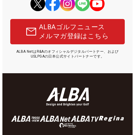
ALBAゴルフニュース
メルマガ登録はこちら
ALBA NetはR&Aのオフィシャルデジタルパートナー、および
USLPGAの日本公式サイトパートナーです。