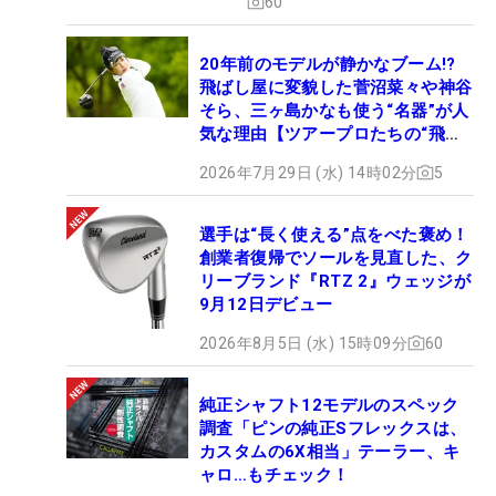
60
20年前のモデルが静かなブーム!?
飛ばし屋に変貌した菅沼菜々や神谷
そら、三ヶ島かなも使う“名器”が人
気な理由【ツアープロたちの“飛ば
しギア”】
2026年7月29日 (水) 14時02分
5
選手は“長く使える”点をべた褒め！
創業者復帰でソールを見直した、ク
リーブランド『RTZ 2』ウェッジが
9月12日デビュー
2026年8月5日 (水) 15時09分
60
純正シャフト12モデルのスペック
調査「ピンの純正Sフレックスは、
カスタムの6X相当」テーラー、キ
ャロ…もチェック！