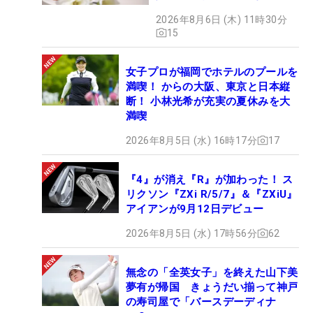
た“新星ヒロイン”
2026年8月6日 (木) 11時30分
15
女子プロが福岡でホテルのプールを
満喫！ からの大阪、東京と日本縦
断！ 小林光希が充実の夏休みを大
満喫
2026年8月5日 (水) 16時17分
17
『4』が消え『R』が加わった！ ス
リクソン『ZXi R/5/7』＆『ZXiU』
アイアンが9月12日デビュー
2026年8月5日 (水) 17時56分
62
無念の「全英女子」を終えた山下美
夢有が帰国 きょうだい揃って神戸
の寿司屋で「バースデーディナ