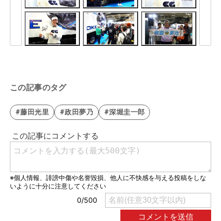
この記事のタグ
#藤田光里
#政田夢乃
#深堀圭一郎