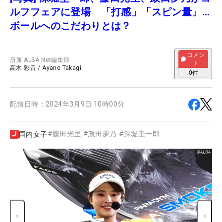
ルフフェアに登場 「打感」「スピン量」…
ボールへのこだわりとは？
コメン
所属
ALBA Net編集部
ト
高木 彩音
/
Ayane Takagi
0
件
配信日時：
2024年3月9日 10時00分
#
藤田光里
#
政田夢乃
#
深堀圭一郎
国内女子