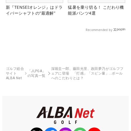
新『TENSEIオレンジ』はドラ
猛暑を乗り切る！ こだわり機
イバーシャフトの“最適解”
能派パンツ4選
Recommended by
ゴルフ総合
深堀圭一郎、藤田光里、政田夢乃がゴルフフ
「JLPGA」
サイト
ェアに登場 「打感」「スピン量」…ボール
の写真一覧
ALBA Net
へのこだわりとは？