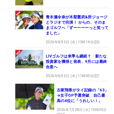
青木瀬令奈が木梨憲武&所ジョージ
とラジオで共演！ からの、そのま
まゴルフへ「ずーーーーっと笑って
ました」
2026年8月5日 (水) 13時14分
5
LIVゴルフは来季も継続？ 新たな
投資家を獲得と発表、9月には最終
合意へ
2026年8月6日 (木) 11時00分
1
古家翔香がタイ記録の「63」
→女子OP予選突破 自己最
高の4位に「うれしい！」
2026年7月28日 (火) 10時00分