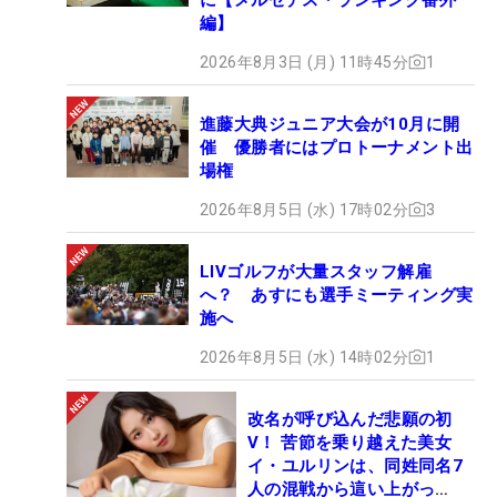
編】
2026年8月3日 (月) 11時45分
1
進藤大典ジュニア大会が10月に開
催 優勝者にはプロトーナメント出
場権
2026年8月5日 (水) 17時02分
3
LIVゴルフが大量スタッフ解雇
へ？ あすにも選手ミーティング実
施へ
2026年8月5日 (水) 14時02分
1
改名が呼び込んだ悲願の初
V！ 苦節を乗り越えた美女
イ・ユルリンは、同姓同名7
人の混戦から這い上がっ