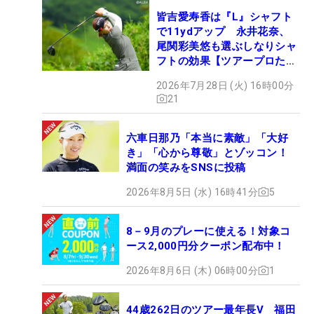
皆吉愛寿香は『L』シャフト
で11ydアップ 永井花奈、
尾関彩美悠も選ぶしなりシャ
フトの効果【ツアープロたち
の“飛ばしギア”】
2026年7月28日 (火) 16時00分
21
六車日那乃「本当に素敵」「大好
き」「心から尊敬」とゾッコン！
満面の笑みをSNSに投稿
2026年8月5日 (水) 16時41分
5
8－9月のプレーに使える！対象コ
ース2,000円分クーポン配布中！
2026年8月6日 (木) 06時00分
1
44歳262日のツアー最年長V 福田