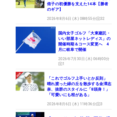
侑子の初優勝を支えた14本【勝者
のギア】
2026年8月6日 (木) 08時55分
32
国内女子ゴルフ「大東建託・
いい部屋ネットレディス」の
開催時期＆コース変更へ 4
月に岐阜で開催
2026年7月30日 (木) 06時00分
1
「これでゴルフ上手いとか反則」
晴れ渡った緑の丘を散歩する金澤志
奈、抜群のスタイルに「8頭身！」
「可愛いにも程がある」
2026年8月6日 (木) 11時36分
3