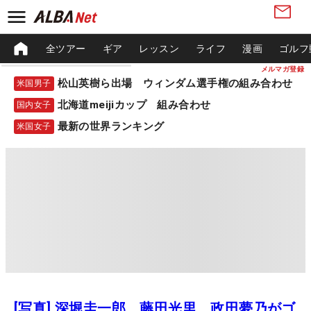
全ツアー
ギア
レッスン
ライフ
漫画
ゴルフ
メルマガ登録
松山英樹ら出場 ウィンダム選手権の組み合わせ
米国男子
北海道meijiカップ 組み合わせ
国内女子
最新の世界ランキング
米国女子
[写真] 深堀圭一郎、藤田光里、政田夢乃がゴ