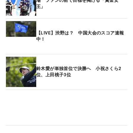
場 ファンの前で目標を掲げる「賞金女
王」
【LIVE】渋野は？ 中国大会のスコア速報
中！
鈴木愛が単独首位で決勝へ 小祝さくら2
位、上田桃子3位