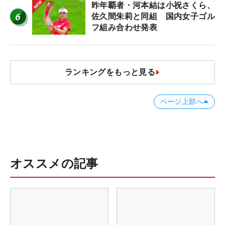
ア”】
昨年覇者・河本結は小祝さくら、
6
佐久間朱莉と同組 国内女子ゴル
フ組み合わせ発表
ランキングをもっと見る
ページ上部へ
オススメの記事