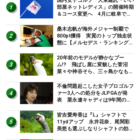
国内女子ゴルフ「大東建託・いい
1
部屋ネットレディス」の開催時期
＆コース変更へ 4月に岐阜で開
催
桑木志帆が海外メジャー制覇で
2
800pt獲得 実質のトップ独走状
態に【メルセデス・ランキング番
外編】
20年前のモデルが静かなブー
3
ム!? 飛ばし屋に変貌した菅沼
菜々や神谷そら、三ヶ島かなも使
う“名器”が人気な理由【ツアープ
ロたちの“飛ばしギア”】
不倫問題起こした女子プロゴルフ
4
ァー3人への処分をJLPGAが発
表 栗永遼キャディは9年間の立
ち入り禁止
皆吉愛寿香は『L』シャフトで
5
11ydアップ 永井花奈、尾関彩
美悠も選ぶしなりシャフトの効果
【ツアープロたちの“飛ばしギ