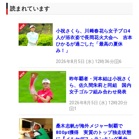
読まれています
小祝さくら、川﨑春花ら女子プロ4
人が浴衣姿で長岡花火大会へ 吉本
ひかるが過ごした「最高の夏休
み！」
2026年8月5日 (水) 12時36分
6
昨年覇者・河本結は小祝さく
ら、佐久間朱莉と同組 国内
女子ゴルフ組み合わせ発表
2026年8月5日 (水) 12時20分
1
桑木志帆が海外メジャー制覇で
800pt獲得 実質のトップ独走状態
に【メルセデス・ランキング番外