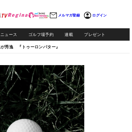
メルマガ登録
ログイン
Sニュース
ゴルフ場予約
連載
プレゼント
感が秀逸 『トゥーロンパター』