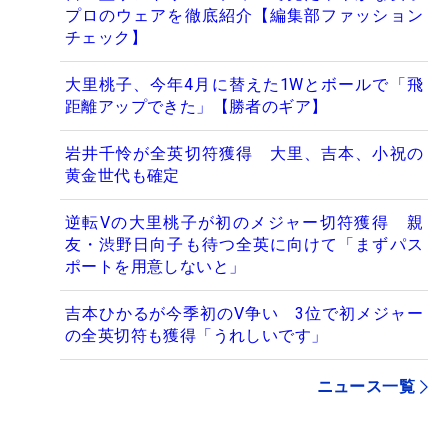
プロのウェアを徹底紹介【編集部ファッション
チェック】
大里桃子、今年4月に替えた1Wとボールで「飛
距離アップできた」【勝者のギア】
岩井千怜が全英切符獲得 大里、吉本、小祝の
黄金世代も確定
逆転Vの大里桃子が初のメジャー切符獲得 親
友・渋野日向子も待つ全英に向けて「まずパス
ポートを用意しないと」
吉本ひかるが今季初のV争い 3位で初メジャー
の全英切符も獲得「うれしいです」
ニュース一覧