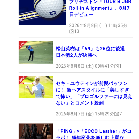
ブリヂストン『TOUR B JGR
Roll-in Alignment』、8月7
日デビュー
2026年8月8日 (土) 11時35分
13
松山英樹は「69」も26位に後退
日本勢2人が決勝へ
2026年8月8日 (土) 08時41分
1
セキ・ユウティンが前髪パッツン
に！ 新ヘアスタイルに「美しすぎ
て怖い」「プロゴルファーには見え
ない」とコメント殺到
2026年8月7日 (金) 15時29分
7
「PING」×「ECCO Leather」がコ
ラボ！ 経年変化を楽しむ上質な