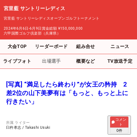
宮里藍 サントリーレディス
宮里藍 サントリーレディスオープンゴルフトーナメント
2024年6月6日-6月9日
賞金総額
¥150,000,000
六甲国際ゴルフ倶楽部（兵庫県）
大会TOP
リーダーボード
組み合せ
ニュース
ライブフォト
出場選手
概要など
TV放送予定
[写真] “満足したら終わり”が女王の矜持 2
差2位の山下美夢有は「もっと、もっと上に
行きたい」
コメン
所属
ライター
ト
臼杵孝志
/
Takashi Usuki
0
件