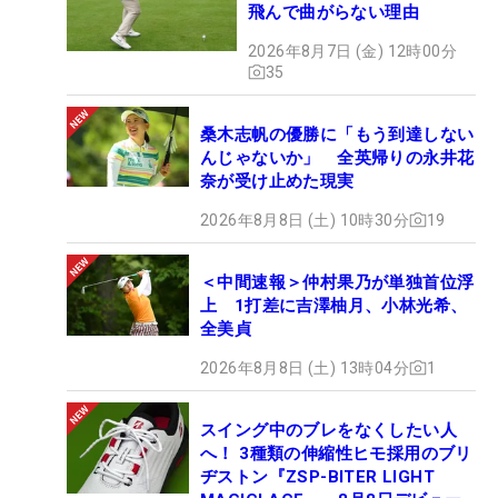
飛んで曲がらない理由
2026年8月7日 (金) 12時00分
35
桑木志帆の優勝に「もう到達しない
んじゃないか」 全英帰りの永井花
奈が受け止めた現実
2026年8月8日 (土) 10時30分
19
＜中間速報＞仲村果乃が単独首位浮
上 1打差に吉澤柚月、小林光希、
全美貞
2026年8月8日 (土) 13時04分
1
スイング中のブレをなくしたい人
へ！ 3種類の伸縮性ヒモ採用のブリ
ヂストン『ZSP-BITER LIGHT