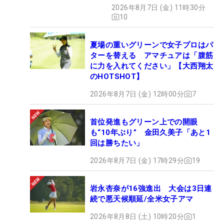
2026年8月7日 (金) 11時30分
10
夏場の重いグリーンで女子プロはパ
ターを替える アマチュアは「腹筋
に力を入れてください」【大西翔太
のHOTSHOT】
2026年8月7日 (金) 12時00分
7
首位発進もグリーン上での開眼
も“10年ぶり” 金田久美子「あと1
回は勝ちたい」
2026年8月7日 (金) 17時29分
19
岩永杏奈が16強進出 大会は3日連
続で悪天候順延/全米女子アマ
2026年8月8日 (土) 10時20分
1