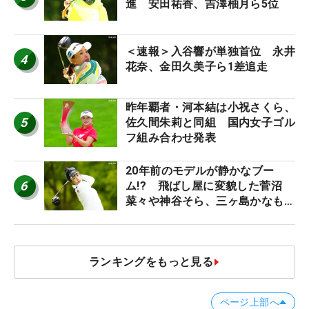
進 安田祐香、吉澤柚月ら5位
＜速報＞入谷響が単独首位 永井
4
花奈、金田久美子ら1差追走
昨年覇者・河本結は小祝さくら、
5
佐久間朱莉と同組 国内女子ゴル
フ組み合わせ発表
20年前のモデルが静かなブー
6
ム!? 飛ばし屋に変貌した菅沼
菜々や神谷そら、三ヶ島かなも使
う“名器”が人気な理由【ツアープ
ロたちの“飛ばしギア”】
ランキングをもっと見る
ページ上部へ