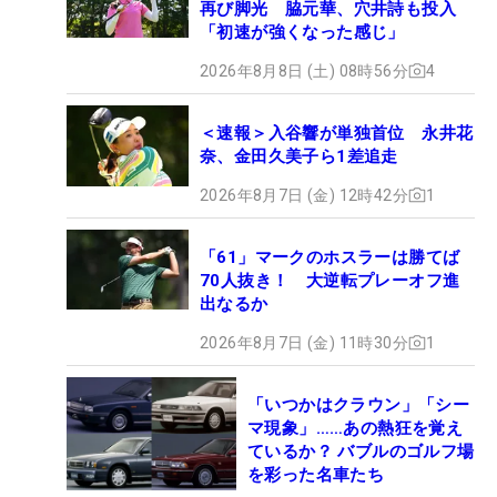
再び脚光 脇元華、穴井詩も投入
「初速が強くなった感じ」
2026年8月8日 (土) 08時56分
4
＜速報＞入谷響が単独首位 永井花
奈、金田久美子ら1差追走
2026年8月7日 (金) 12時42分
1
「61」マークのホスラーは勝てば
70人抜き！ 大逆転プレーオフ進
出なるか
2026年8月7日 (金) 11時30分
1
「いつかはクラウン」「シー
マ現象」……あの熱狂を覚え
ているか？ バブルのゴルフ場
を彩った名車たち