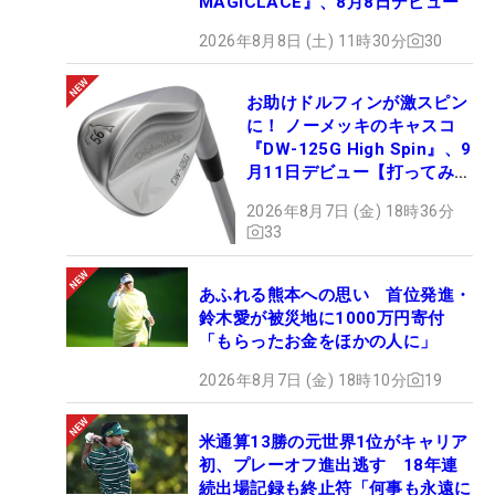
MAGICLACE』、8月8日デビュー
2026年8月8日 (土) 11時30分
30
お助けドルフィンが激スピン
に！ ノーメッキのキャスコ
『DW-125G High Spin』、9
月11日デビュー【打ってみ
た】
2026年8月7日 (金) 18時36分
33
あふれる熊本への思い 首位発進・
鈴木愛が被災地に1000万円寄付
「もらったお金をほかの人に」
2026年8月7日 (金) 18時10分
19
米通算13勝の元世界1位がキャリア
初、プレーオフ進出逃す 18年連
続出場記録も終止符「何事も永遠に