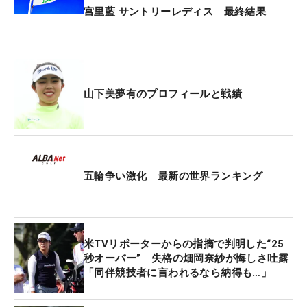
宮里藍 サントリーレディス 最終結果
山下美夢有のプロフィールと戦績
五輪争い激化 最新の世界ランキング
米TVリポーターからの指摘で判明した“25
秒オーバー” 失格の畑岡奈紗が悔しさ吐露
「同伴競技者に言われるなら納得も…」