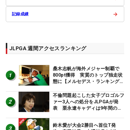
→
記録成績
JLPGA 週間アクセスランキング
桑木志帆が海外メジャー制覇で
1
800pt獲得 実質のトップ独走状
態に【メルセデス・ランキング番
外編】
不倫問題起こした女子プロゴルフ
2
ァー3人への処分をJLPGAが発
表 栗永遼キャディは9年間の立
ち入り禁止
鈴木愛が大会2勝目へ首位T発
3