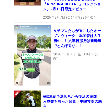
『ARIZONA DESERT』コレクショ
ン、9月15日限定デビュー
2026年8月7日 (金) 14時28分
64
女子プロたちが過ごしたオー
プンウィーク 堀琴音は人生
初の…！ 六車日那乃は新幹線
でとんぼ返り…！
2026年8月7日 (金) 11時57分
1
6戦連続予選落ちから復活の狼煙
入谷響を救った師匠・中嶋常幸の助
言