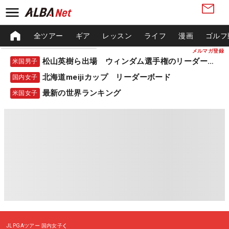
全ツアー
ギア
レッスン
ライフ
漫画
ゴルフ
メルマガ登録
松山英樹ら出場 ウィンダム選手権のリーダーボード
米国男子
北海道meijiカップ リーダーボード
国内女子
最新の世界ランキング
米国女子
JLPGAツアー
国内女子