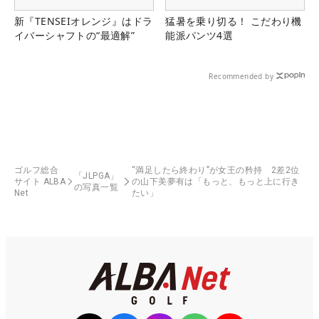
新『TENSEIオレンジ』はドラ
猛暑を乗り切る！ こだわり機
イバーシャフトの“最適解”
能派パンツ4選
Recommended by
ゴルフ総合
“満足したら終わり”が女王の矜持 2差2位
「JLPGA」
サイト ALBA
の山下美夢有は「もっと、もっと上に行き
の写真一覧
Net
たい」