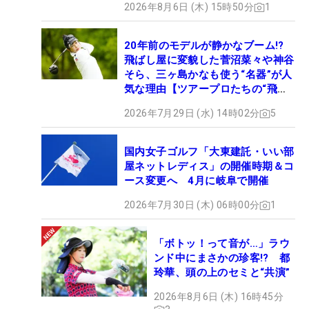
2026年8月6日 (木) 15時50分
1
20年前のモデルが静かなブーム!?
飛ばし屋に変貌した菅沼菜々や神谷
そら、三ヶ島かなも使う“名器”が人
気な理由【ツアープロたちの“飛ば
しギア”】
2026年7月29日 (水) 14時02分
5
国内女子ゴルフ「大東建託・いい部
屋ネットレディス」の開催時期＆コ
ース変更へ 4月に岐阜で開催
2026年7月30日 (木) 06時00分
1
「ボトッ！って音が…」ラウ
ンド中にまさかの珍客!? 都
玲華、頭の上のセミと“共演”
2026年8月6日 (木) 16時45分