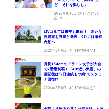
ど、それを楽しむ」
2026年8月6日 (木) 17時43分
19
LIVゴルフは来季も継続？ 新たな
投資家を獲得と発表、9月には最終
合意へ
2026年8月6日 (木) 11時00分
1
身長154cmのドラコン女子が大会
で2階級制覇！「40°近い気温」の
激闘後は“2日連続もつ鍋”でスタミ
ナ回復!?
2026年8月6日 (木) 10時43分
9
全英より国内を選んだ河本結 女王