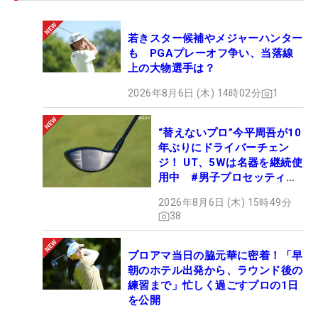
若きスター候補やメジャーハンター
も PGAプレーオフ争い、当落線
上の大物選手は？
2026年8月6日 (木) 14時02分
1
“替えないプロ”今平周吾が10
年ぶりにドライバーチェン
ジ！ UT、5Wは名器を継続使
用中 #男子プロセッティン
グ
2026年8月6日 (木) 15時49分
38
プロアマ当日の脇元華に密着！「早
朝のホテル出発から、ラウンド後の
練習まで」忙しく過ごすプロの1日
を公開