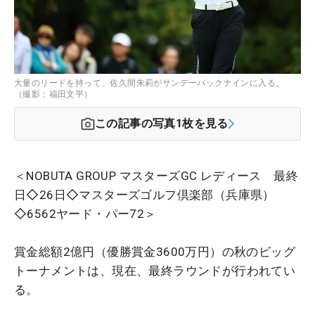
大量のリードを持って、佐久間朱莉がサンデーバックナインに入る。
（撮影：福田文平）
この記事の写真
1
枚を見る
＜NOBUTA GROUP マスターズGC レディース 最終
日◇26日◇マスターズゴルフ倶楽部（兵庫県）
◇6562ヤード・パー72＞
賞金総額2億円（優勝賞金3600万円）の秋のビッグ
トーナメントは、現在、最終ラウンドが行われてい
る。