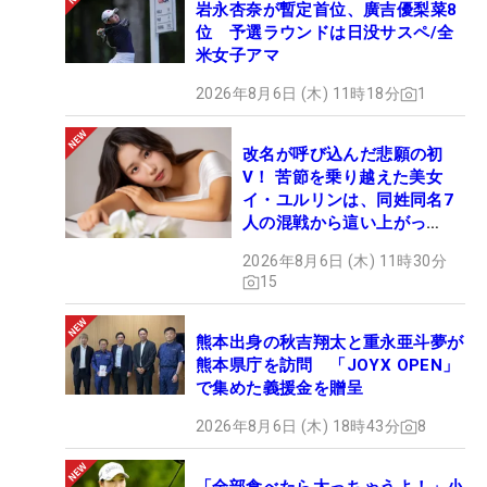
岩永杏奈が暫定首位、廣吉優梨菜8
位 予選ラウンドは日没サスペ/全
米女子アマ
2026年8月6日 (木) 11時18分
1
改名が呼び込んだ悲願の初
V！ 苦節を乗り越えた美女
イ・ユルリンは、同姓同名7
人の混戦から這い上がっ
た“新星ヒロイン”
2026年8月6日 (木) 11時30分
15
熊本出身の秋吉翔太と重永亜斗夢が
熊本県庁を訪問 「JOYX OPEN」
で集めた義援金を贈呈
2026年8月6日 (木) 18時43分
8