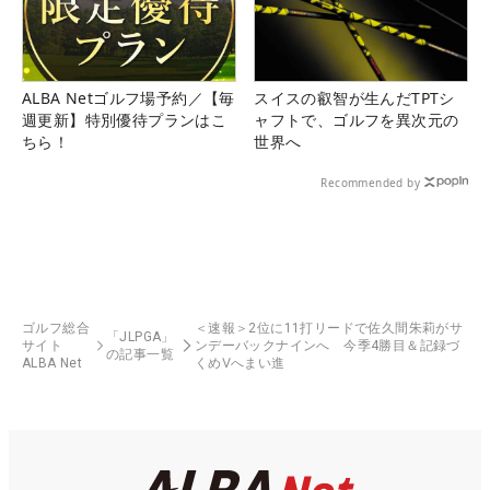
ALBA Netゴルフ場予約／【毎
スイスの叡智が生んだTPTシ
週更新】特別優待プランはこ
ャフトで、ゴルフを異次元の
ちら！
世界へ
Recommended by
ゴルフ総合
＜速報＞2位に11打リードで佐久間朱莉がサ
「JLPGA」
サイト
ンデーバックナインへ 今季4勝目＆記録づ
の記事一覧
ALBA Net
くめⅤへまい進