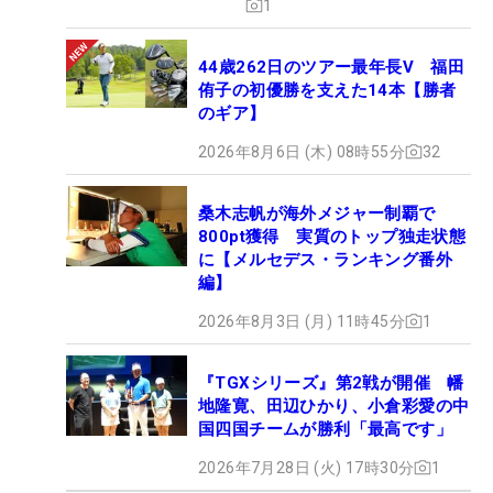
1
44歳262日のツアー最年長V 福田
侑子の初優勝を支えた14本【勝者
のギア】
2026年8月6日 (木) 08時55分
32
桑木志帆が海外メジャー制覇で
800pt獲得 実質のトップ独走状態
に【メルセデス・ランキング番外
編】
2026年8月3日 (月) 11時45分
1
『TGXシリーズ』第2戦が開催 幡
地隆寛、田辺ひかり、小倉彩愛の中
国四国チームが勝利「最高です」
2026年7月28日 (火) 17時30分
1