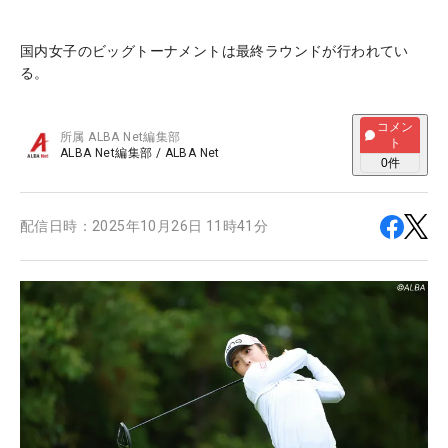
国内女子のビッグトーナメントは最終ラウンドが行われてい
る。
コメン
所属
ALBA Net編集部
ト
ALBA Net編集部
/
ALBA Net
0
件
配信日時：
2025年10月26日 11時41分