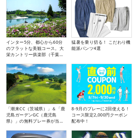
インター5分、都心から60分
猛暑を乗り切る！ こだわり機
のフラットな美観コース。大
能派パンツ4選
栄カントリー俱楽部（千葉
県）
「潮来CC（茨城県）」＆「鹿
8-9月のプレーに2回使える！
児島ガーデンGC（鹿児島
コース限定2,000円クーポン
県）」の無料プレー券が当た
配布中！
る！！