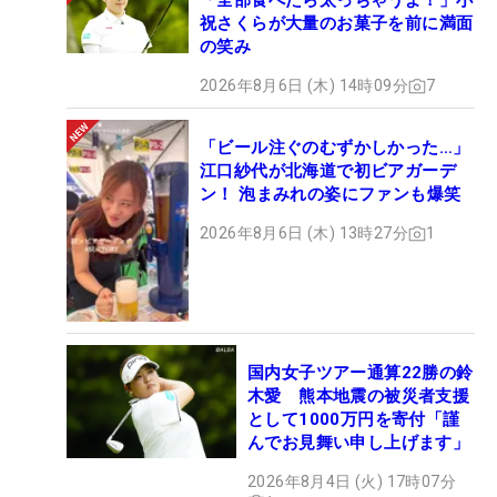
「全部食べたら太っちゃうよ！」小
祝さくらが大量のお菓子を前に満面
の笑み
2026年8月6日 (木) 14時09分
7
「ビール注ぐのむずかしかった…」
江口紗代が北海道で初ビアガーデ
ン！ 泡まみれの姿にファンも爆笑
2026年8月6日 (木) 13時27分
1
国内女子ツアー通算22勝の鈴
木愛 熊本地震の被災者支援
として1000万円を寄付「謹
んでお見舞い申し上げます」
2026年8月4日 (火) 17時07分