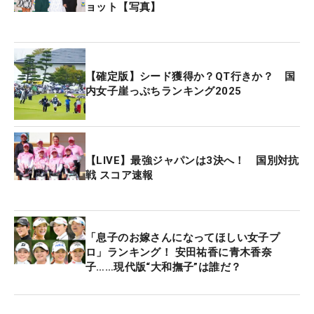
タル1オーバーで後半をプレーしている。
ョット【写真】
【確定版】シード獲得か？QT行きか？ 国
内女子崖っぷちランキング2025
【LIVE】最強ジャパンは3決へ！ 国別対抗
戦 スコア速報
「息子のお嫁さんになってほしい女子プ
ロ」ランキング！ 安田祐香に青木香奈
子……現代版“大和撫子”は誰だ？