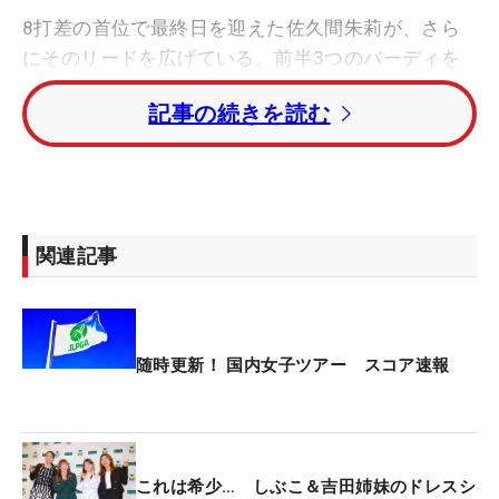
8打差の首位で最終日を迎えた佐久間朱莉が、さら
にそのリードを広げている。前半3つのバーディを
奪い、トータル23アンダーでハーフターン。トータ
記事の続きを読む
ル12アンダーの2位・菅楓華に11打差という大差を
つけている。
4日間競技での今大会レコードは、2014年の大山志
保が持つトータル19アンダーで、その更新へ順調な
関連記事
歩み。また最多差ストロークVなど記録づくめの勝
利にも期待がかかる。
3位にはトータル10アンダーの阿部未悠、トータル8
随時更新！ 国内女子ツアー スコア速報
アンダーの4位タイには岩井明愛、高橋彩華らが続
いている。
西村優菜はトータル2アンダー、渋野日向子はトー
これは希少… しぶこ＆吉田姉妹のドレスシ