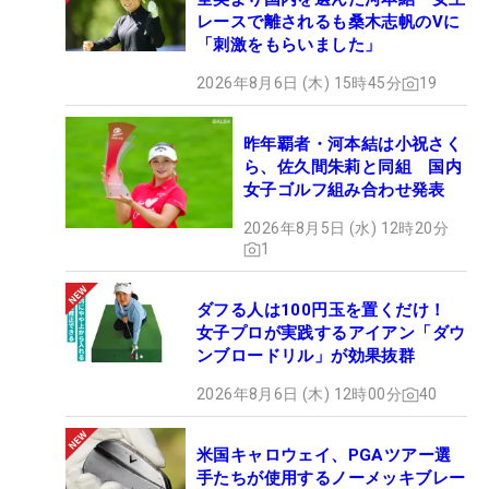
レースで離されるも桑木志帆のVに
「刺激をもらいました」
2026年8月6日 (木) 15時45分
19
昨年覇者・河本結は小祝さく
ら、佐久間朱莉と同組 国内
女子ゴルフ組み合わせ発表
2026年8月5日 (水) 12時20分
1
ダフる人は100円玉を置くだけ！
女子プロが実践するアイアン「ダウ
ンブロードリル」が効果抜群
2026年8月6日 (木) 12時00分
40
米国キャロウェイ、PGAツアー選
手たちが使用するノーメッキブレー