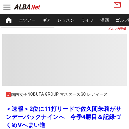
全ツアー
ギア
レッスン
ライフ
漫画
ゴルフ
メルマガ登録
NOBUTA GROUP マスターズGC レディース
国内女子
＜速報＞2位に11打リードで佐久間朱莉がサ
ンデーバックナインへ 今季4勝目＆記録づ
くめⅤへまい進