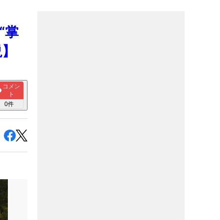
“掌
説】
コメン
ト
0
件