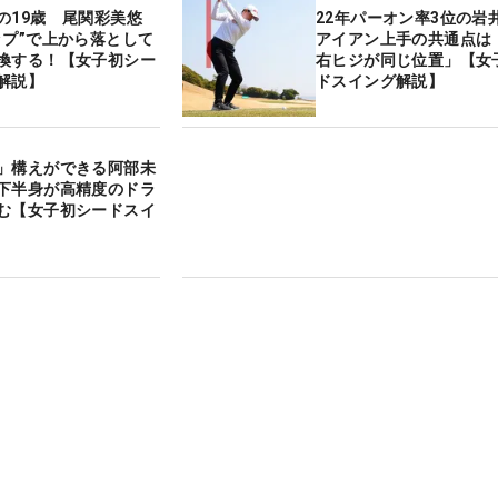
の19歳 尾関彩美悠
22年パーオン率3位の
ップ”で上から落として
アイアン上手の共通点は
換する！【女子初シー
右ヒジが同じ位置」【女
解説】
ドスイング解説】
」構えができる阿部未
下半身が高精度のドラ
む【女子初シードスイ