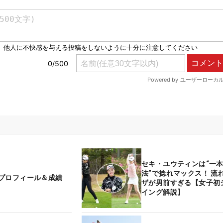
セキ・ユウティンは“一
法”で捻れマックス！ 流
プロフィール＆成績
ザが男前すぎる【女子初
イング解説】