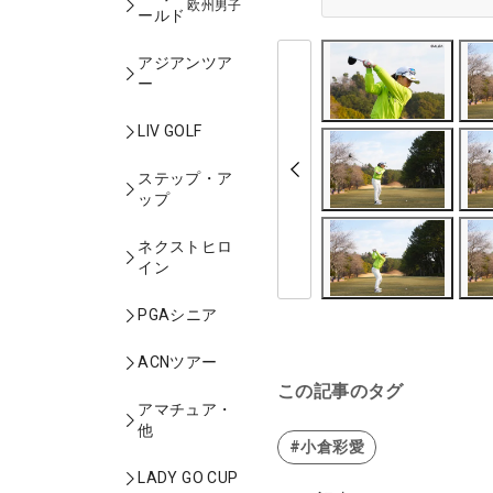
欧州男子
ールド
アジアンツア
ー
LIV GOLF
ステップ・ア
ップ
ネクストヒロ
イン
PGAシニア
ACNツアー
この記事のタグ
アマチュア・
他
#小倉彩愛
LADY GO CUP