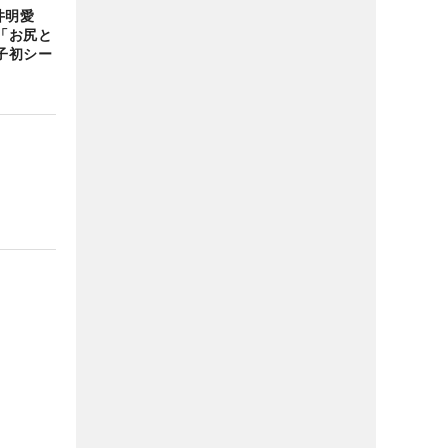
岩井明愛
「お尻と
子初シー