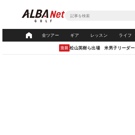
全ツアー
ギア
レッスン
ライフ
松山英樹ら出場 米男子リーダー
注目