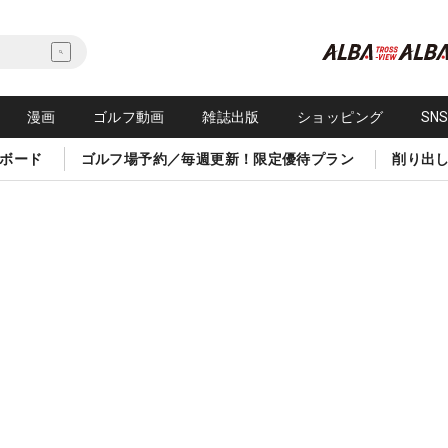
漫画
ゴルフ動画
雑誌出版
ショッピング
SN
ボード
ゴルフ場予約／毎週更新！限定優待プラン
削り出