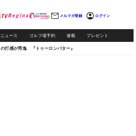
メルマガ登録
ログイン
Sニュース
ゴルフ場予約
連載
プレゼント
しの打感が秀逸 『トゥーロンパター』