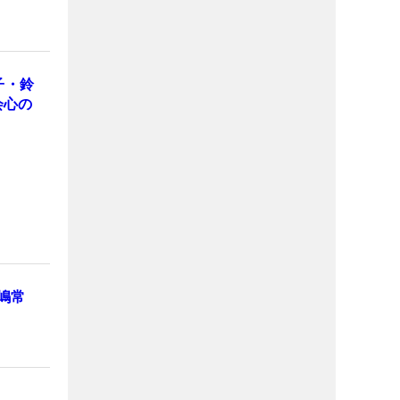
子・鈴
会心の
嶋常