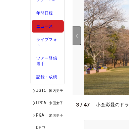
年間日程
ニュース
ライブフォ
ト
ツアー登録
選手
記録・成績
JGTO
国内男子
LPGA
米国女子
3
/
47
小倉彩愛のドラ
PGA
米国男子
DPワ