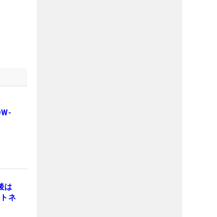
W-
後は
ヒトネ