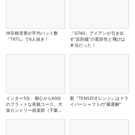
仲宗根澄香が平均パット数
『G740』アイアンが引き出
『TRTL』で6人抜き！
す“反則級”の寛容性と飛びは
本当だった！
インター5分、都心から60分
新『TENSEIオレンジ』はドラ
のフラットな美観コース。大
イバーシャフトの“最適解”
栄カントリー俱楽部（千葉
県）