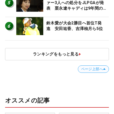
5
ァー3人への処分をJLPGAが発
表 栗永遼キャディは9年間の立
ち入り禁止
鈴木愛が大会2勝目へ首位T発
6
進 安田祐香、吉澤柚月ら5位
ランキングをもっと見る
ページ上部へ
オススメの記事