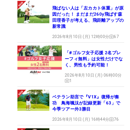
飛ばない人は「左カカト体重」が原
因だった！ まだまだ260y飛ばす森
田理香子が考える、飛距離アップの
新常識
2026年8月10日 (月) 12時00分
67
「#ゴルフ女子応援 2名プレ
ーフィ無料」は女性だけでな
く、男性も予約可能！
2026年8月10日 (月) 06時00分
1
ベテラン助言で『V1X』復帰が奏
功 鳥海颯汰が記録更新「63」で
今季ツアー外3勝目
2026年8月10日 (月) 16時44分
76