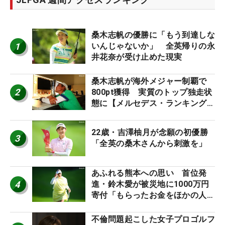
桑木志帆の優勝に「もう到達しな
1
いんじゃないか」 全英帰りの永
井花奈が受け止めた現実
桑木志帆が海外メジャー制覇で
2
800pt獲得 実質のトップ独走状
態に【メルセデス・ランキング番
外編】
22歳・吉澤柚月が念願の初優勝
3
「全英の桑木さんから刺激を」
あふれる熊本への思い 首位発
4
進・鈴木愛が被災地に1000万円
寄付「もらったお金をほかの人
に」
不倫問題起こした女子プロゴルフ