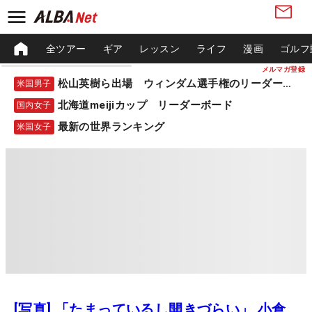
全ツアー
ギア
レッスン
ライフ
漫画
ゴルフ
メルマガ登録
松山英樹ら出場 ウィンダム選手権のリーダーボード
米国男子
北海道meijiカップ リーダーボード
国内女子
最新の世界ランキング
米国女子
[写真] 「たまっているし開きづらい」 小倉