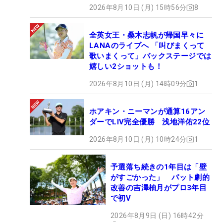
2026年8月10日 (月) 15時56分
8
全英女王・桑木志帆が帰国早々に
LANAのライブへ 「叫びまくって
歌いまくって」バックステージでは
嬉しい2ショットも！
2026年8月10日 (月) 14時09分
1
ホアキン・ニーマンが通算16アン
ダーでLIV完全優勝 浅地洋佑22位
2026年8月10日 (月) 10時24分
1
予選落ち続きの1年目は「壁
がすごかった」 パット劇的
改善の吉澤柚月がプロ3年目
で初V
2026年8月9日 (日) 16時42分