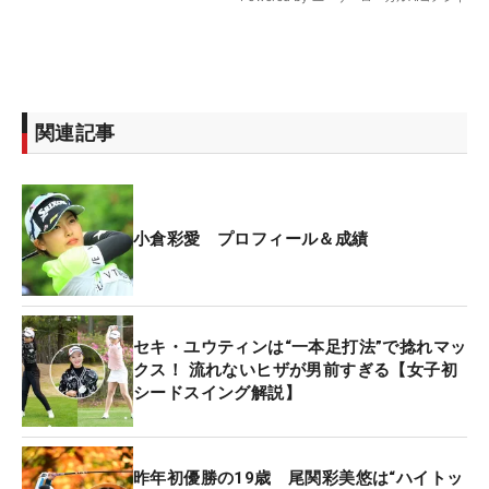
関連記事
小倉彩愛 プロフィール＆成績
セキ・ユウティンは“一本足打法”で捻れマッ
クス！ 流れないヒザが男前すぎる【女子初
シードスイング解説】
昨年初優勝の19歳 尾関彩美悠は“ハイトッ