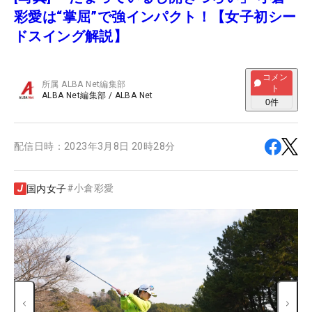
彩愛は“掌屈”で強インパクト！【女子初シー
ドスイング解説】
コメン
所属
ALBA Net編集部
ト
ALBA Net編集部
/
ALBA Net
0
件
配信日時：
2023年3月8日 20時28分
#
小倉彩愛
国内女子