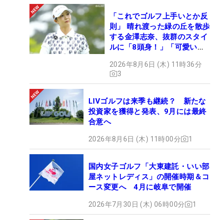
「これでゴルフ上手いとか反
則」 晴れ渡った緑の丘を散歩
する金澤志奈、抜群のスタイ
ルに「8頭身！」「可愛いに
も程がある」
2026年8月6日 (木) 11時36分
3
LIVゴルフは来季も継続？ 新たな
投資家を獲得と発表、9月には最終
合意へ
2026年8月6日 (木) 11時00分
1
国内女子ゴルフ「大東建託・いい部
屋ネットレディス」の開催時期＆コ
ース変更へ 4月に岐阜で開催
2026年7月30日 (木) 06時00分
1