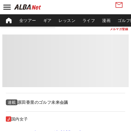
全ツアー
ギア
レッスン
ライフ
漫画
ゴルフ
メルマガ登録
原田香里のゴルフ未来会議
連載
国内女子