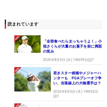
思います。
レジェンズツアーは、「カヤバレジェンズカップ」
（10月25～26日、岐阜・日本ラインGC）、「Obbli
読まれています
カップ」（10月31～11月1日、高知・土佐CC）、
最終戦の「ボンドカップ」（11月6～7日、三重・近
鉄賢島CC）と続きます。そろそろ手応えのあるプレ
「全部食べたら太っちゃうよ！」小
ーをして結果が欲しいところです。そんな様子を、
祝さくらが大量のお菓子を前に満面
の笑み
良かったら見守ってくださいませ。
2026年8月6日 (木) 14時09分
7
若きスター候補やメジャーハ
ンターも PGAプレーオフ争
い、当落線上の大物選手は？
2026年8月6日 (木) 14時02分
1