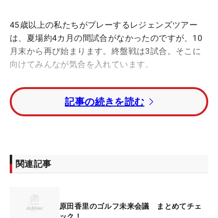
45歳以上の私たちがプレーするレジェンズツアー
は、夏場約4カ月の間試合がなかったのですが、10
月末から再び始まります。終盤戦は3試合。そこに
向けてみんなが気合を入れています。
これまで目標にしてきた「日本女子プロゴルフ選手
記事の続きを読む
権」で思うようなゴルフができなかったお話はみな
さんにしましたね。それでも次の試合に気持ちを切
り替えて、少し休んでから身体のメンテナンスを
し、秋のレジェンズツアーに向けて再始動していま
す。
関連記事
自分に足りない多くのことがありましたので、これ
までとは違うトレーニングを始めました。他の選手
原田香里のゴルフ未来会議 まとめてチェ
のコーチで、そのときはバッグを担いでいた旧知の
ック！