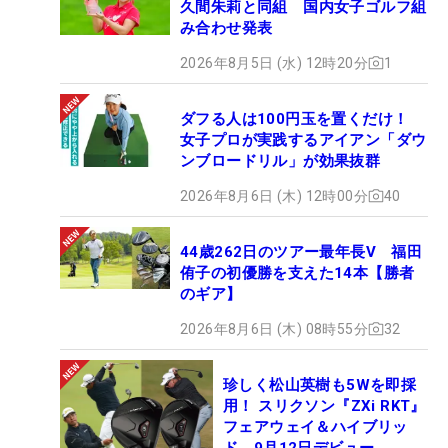
久間朱莉と同組 国内女子ゴルフ組
み合わせ発表
2026年8月5日 (水) 12時20分
1
ダフる人は100円玉を置くだけ！
女子プロが実践するアイアン「ダウ
ンブロードリル」が効果抜群
2026年8月6日 (木) 12時00分
40
44歳262日のツアー最年長V 福田
侑子の初優勝を支えた14本【勝者
のギア】
2026年8月6日 (木) 08時55分
32
珍しく松山英樹も5Wを即採
用！ スリクソン『ZXi RKT』
フェアウェイ＆ハイブリッ
ド、9月12日デビュー