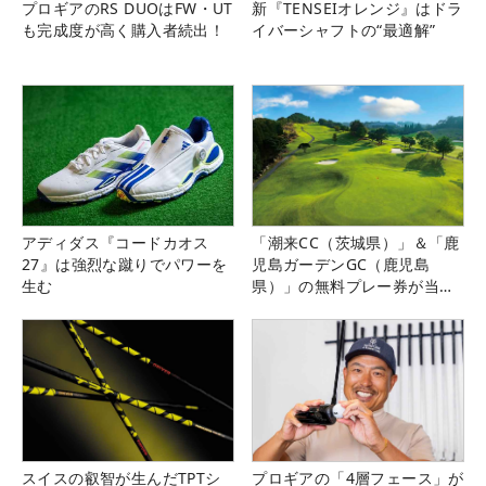
プロギアのRS DUOはFW・UT
新『TENSEIオレンジ』はドラ
も完成度が高く購入者続出！
イバーシャフトの“最適解”
アディダス『コードカオス
「潮来CC（茨城県）」＆「鹿
27』は強烈な蹴りでパワーを
児島ガーデンGC（鹿児島
生む
県）」の無料プレー券が当た
る！！
スイスの叡智が生んだTPTシ
プロギアの「4層フェース」が