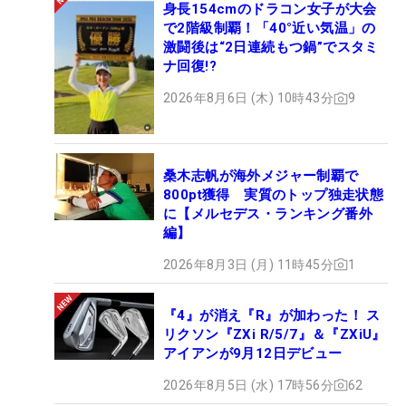
身長154cmのドラコン女子が大会
で2階級制覇！「40°近い気温」の
激闘後は“2日連続もつ鍋”でスタミ
ナ回復!?
2026年8月6日 (木) 10時43分
9
桑木志帆が海外メジャー制覇で
800pt獲得 実質のトップ独走状態
に【メルセデス・ランキング番外
編】
2026年8月3日 (月) 11時45分
1
『4』が消え『R』が加わった！ ス
リクソン『ZXi R/5/7』＆『ZXiU』
アイアンが9月12日デビュー
2026年8月5日 (水) 17時56分
62