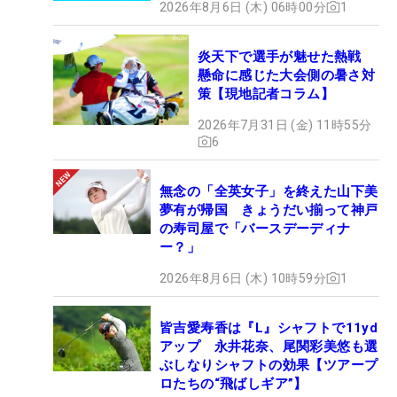
2026年8月6日 (木) 06時00分
1
炎天下で選手が魅せた熱戦
懸命に感じた大会側の暑さ対
策【現地記者コラム】
2026年7月31日 (金) 11時55分
6
無念の「全英女子」を終えた山下美
夢有が帰国 きょうだい揃って神戸
の寿司屋で「バースデーディナ
ー？」
2026年8月6日 (木) 10時59分
1
皆吉愛寿香は『L』シャフトで11yd
アップ 永井花奈、尾関彩美悠も選
ぶしなりシャフトの効果【ツアープ
ロたちの“飛ばしギア”】