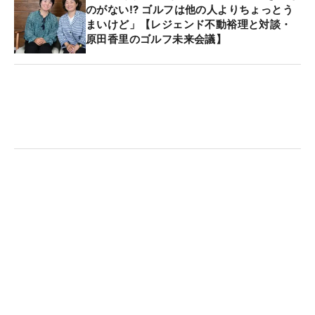
のがない⁉ ゴルフは他の人よりちょっとう
と背中を押してもらった思いでした。
まいけど」【レジェンド不動裕理と対談・
原田香里のゴルフ未来会議】
そんなことがあったあとで、今以上に体幹をしっか
り意識してクラブを振りたいと思って新しいトレー
ニングを始めました。具体的には“なわとび”です。
ジャンプをするのがいいという事で、トランポリン
など色々考えたのですが、手軽に続けやすいなわと
びを選びました。少しハード目スペックのものを手
に入れて、こっそり始めています。（ここに書いて
しまいましたが笑）
ストレッチはもちろん、ランニングやピラティスな
どこれまでやっていたトレーニングはもちろん継
続。身体を整え、準備をすることに割く時間が
年々、増えるのは仕方のないことだと受け止め、で
きるだけ長く試合に出られるようにしていきたいと