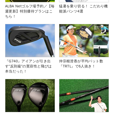
ALBA Netゴルフ場予約／【毎
猛暑を乗り切る！ こだわり機
週更新】特別優待プランはこ
能派パンツ4選
ちら！
『G740』アイアンが引き出
仲宗根澄香が平均パット数
す“反則級”の寛容性と飛びは
『TRTL』で6人抜き！
本当だった！