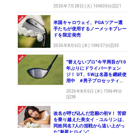
2026年7月28日 (火) 16時00分
21
米国キャロウェイ、PGAツアー選
手たちが使用するノーメッキブレー
ドを限定発売
2026年8月6日 (木) 10時37分
33
“替えないプロ”今平周吾が10
年ぶりにドライバーチェン
ジ！ UT、5Wは名器を継続使
用中 #男子プロセッティン
グ
2026年8月6日 (木) 15時49分
38
改名が呼び込んだ悲願の初V！ 苦節
を乗り越えた美女イ・ユルリンは、
同姓同名7人の混戦から這い上がっ
た“新星ヒロイン”