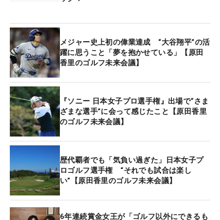
ひとに「前より振れていますね」と、言ってもらっ
たのもちょっとうれしかったです。“前”というの
は、2021年の日本女子プロゴルフ選手権のときのこ
メジャー史上初の偉業達成 “大谷翔平”の活
とです。静ヒルズCC（茨城県）で行われ、私が
躍に思うこと「夢を抱かせている」【原田
JLPGA（日本女子プロゴルフ協会）の理事を退任し
香里のゴルフ未来会議】
て最初に出場したレギュラーツアーでした。
長い間、理事としてプレー以外の仕事に専念してい
『ソニー 日本女子プロ選手権』出場で“さま
たため、準備をして出場したと言っても体力、スイ
ざまな選手”に会って感じたこと【原田香里
のゴルフ未来会議】
ングはまだまだ手探り。そのため、思うようにクラ
ブを振れていたとは言えない状態でした。
歴代覇者でも「気負い過ぎた」日本女子プ
今は、その頃よりトレーニングも練習も、ラウンド
ロゴルフ選手権 “それでも試合は楽し
も格段に増えてはいます。一方で、身体的には年齢
い”【原田香里のゴルフ未来会議】
とともに衰える部分があるのは自然の摂理。そんな
中で、客観的に「振れている」と言ってもらったこ
とは、やっていることがまちがっていないのだな、
6年連続賞金女王が「ゴルフ以外にできるも