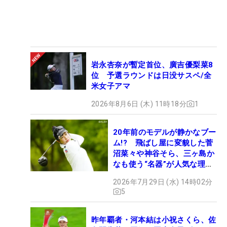
岩永杏奈が暫定首位、廣吉優梨菜8
位 予選ラウンドは日没サスペ/全
米女子アマ
2026年8月6日 (木) 11時18分
1
20年前のモデルが静かなブー
ム!? 飛ばし屋に変貌した菅
沼菜々や神谷そら、三ヶ島か
なも使う“名器”が人気な理由
【ツアープロたちの“飛ばし
2026年7月29日 (水) 14時02分
ギア”】
5
昨年覇者・河本結は小祝さくら、佐