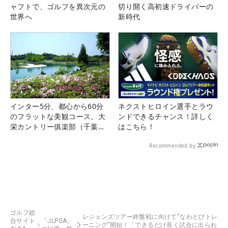
ャフトで、ゴルフを異次元の
切り開く高初速ドライバーの
世界へ
新時代
インター5分、都心から60分
ネクストヒロイン選手とラウ
のフラットな美観コース。大
ンドできるチャンス！詳しく
栄カントリー俱楽部（千葉
はこちら！
県）
Recommended by
ゴルフ総
レジェンズツアー終盤戦に向けて“なわとびトレ
合サイト
「JLPGA」
ーニング”開始！「できるだけ長く試合に出られ