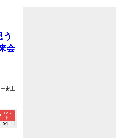
思う
来会
ャー史上
コメン
ト
0
件