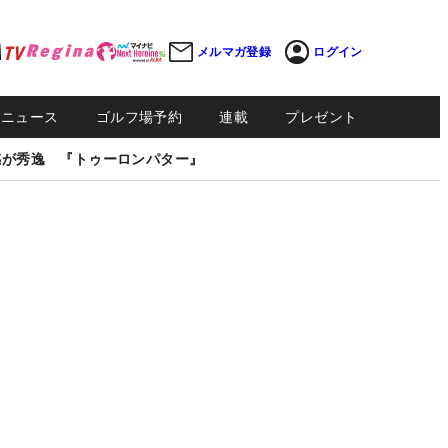
メルマガ登録
ログイン
Sニュース
ゴルフ場予約
連載
プレゼント
感が秀逸 『トゥーロンパター』