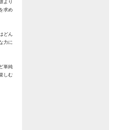
誰より
を求め
はどん
な力に
ど単純
楽しむ