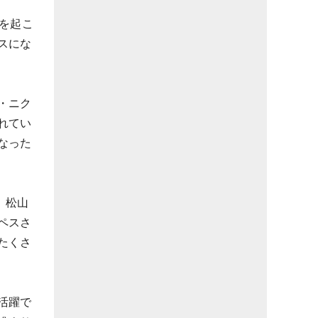
を起こ
スにな
・ニク
れてい
なった
、松山
ペスさ
たくさ
活躍で