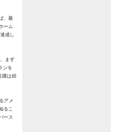
ば、最
ホーム
て達成し
た。まず
ランを
活躍は続
るアメ
知るこ
パース