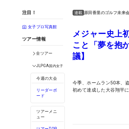
注目！
原田香里のゴルフ未来
連載
女子プロ写真館
メジャー史上初
ツアー情報
こと「夢を抱
全ツアー
議】
JLPGA
国内女子
今週の大会
今季、ホームラン50本、盗
初めて達成した大谷翔平
リーダーボ
ード
ツアーメニ
ュー
ツアーTOP