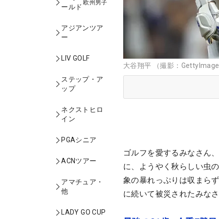
欧州男子
ールド
アジアンツア
ー
LIV GOLF
大谷翔平 （撮影：GettyImag
ステップ・ア
ップ
ネクストヒロ
イン
PGAシニア
ゴルフを愛するみなさん
ACNツアー
に、ようやく秋らしい虫
象の暴れっぷりは収まら
アマチュア・
他
に続いて被災されたみな
LADY GO CUP