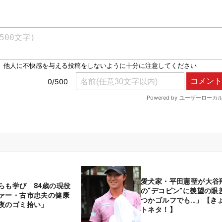
愛犬家・平田憲聖が大谷
らも学び 84歳の現役
の“デコピン”に羨望の眼
ァー・古市忠夫の健康
つかゴルフでも…」【き
夜のゴミ拾い」
トネタ！】