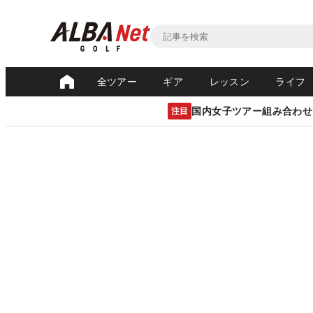
全ツアー
ギア
レッスン
ライフ
国内女子ツアー組み合わせ
注目