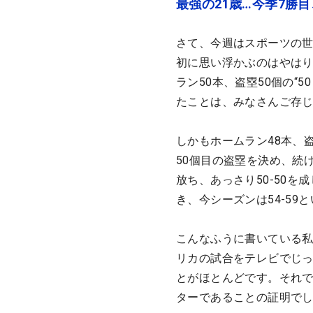
最強の21歳…今季7勝
さて、今週はスポーツの
初に思い浮かぶのはやは
ラン50本、盗塁50個の“
たことは、みなさんご存
しかもホームラン48本、
50個目の盗塁を決め、続
放ち、あっさり50-50
き、今シーズンは54-5
こんなふうに書いている私
リカの試合をテレビでじ
とがほとんどです。それ
ターであることの証明で