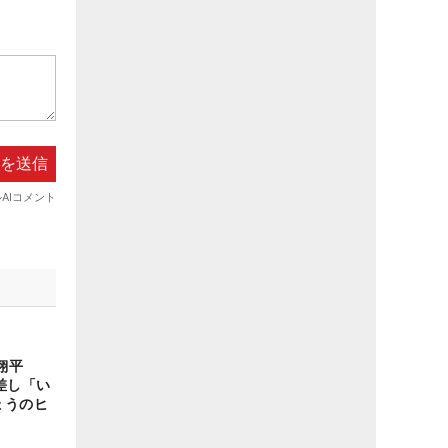
翔平
差し「い
ょうのヒ