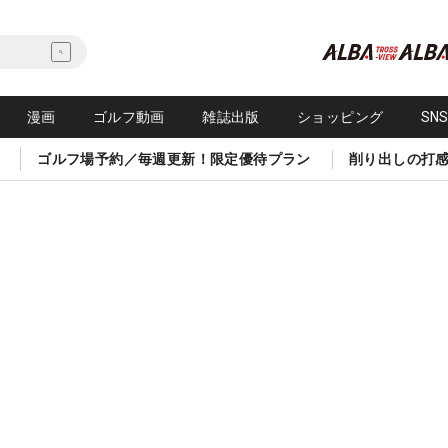
漫画
ゴルフ動画
雑誌出版
ショッピング
SN
ゴルフ場予約／毎週更新！限定優待プラン
削り出しの打