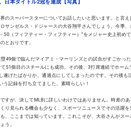
目、日本タイトル2冠を達成【写真】
世界のスーパースターについてお話したいと思います。と言え
りロサンゼルス・ドジャースの大谷翔平さんでしょう。今季、
50－50（フィフティー・フィフティー）”をメジャー史上初め
じのとおりです。
盗塁49個で臨んだマイアミ・マーリンズとの試合がすごかっ
けて51個目のスチールにも成功。その後、3打席連続でホーム
を成し遂げたばかりか、通過点にしてしまったのです。その後も
9という記録を打ち立てました。素晴らしい！
ですが、決してMLBに詳しいわけではありません。時差のあ
っくり見られる機会も少なく、スポーツニュースでその活躍を
でも、ここまでは知っています。これこそが、大谷さんがスー
しょう。