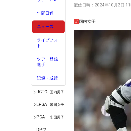
配信日時：
2024年10月2日 1
年間日程
国内女子
ニュース
ライブフォ
ト
ツアー登録
選手
記録・成績
JGTO
国内男子
LPGA
米国女子
PGA
米国男子
DPワ