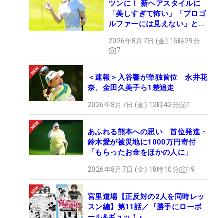
ツンに！ 新ヘアスタイルに
「美しすぎて怖い」「プロゴ
ルファーには見えない」とコ
メント殺到
2026年8月7日 (金) 15時29分
7
＜速報＞入谷響が単独首位 永井花
奈、金田久美子ら1差追走
2026年8月7日 (金) 12時42分
1
あふれる熊本への思い 首位発進・
鈴木愛が被災地に1000万円寄付
「もらったお金をほかの人に」
2026年8月7日 (金) 18時10分
19
宮里道場【正反対の2人を同時レッ
スン編】第11話／『勝手にローボ
ール&ギュッ！』