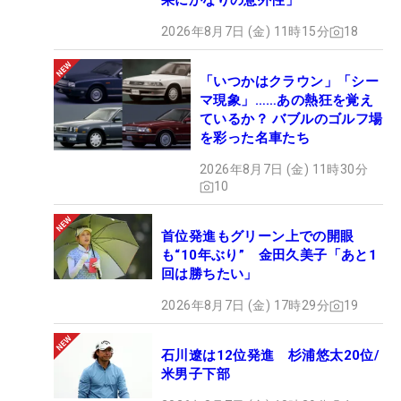
果にかなりの意外性」
2026年8月7日 (金) 11時15分
18
「いつかはクラウン」「シー
マ現象」……あの熱狂を覚え
ているか？ バブルのゴルフ場
を彩った名車たち
2026年8月7日 (金) 11時30分
10
首位発進もグリーン上での開眼
も“10年ぶり” 金田久美子「あと1
回は勝ちたい」
2026年8月7日 (金) 17時29分
19
石川遼は12位発進 杉浦悠太20位/
米男子下部