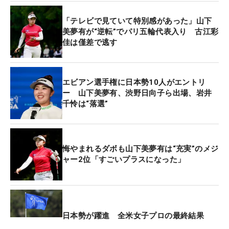
に屈したが、最終ホールをバーディ締めとし、2位
「テレビで見ていて特別感があった」山下
に滑り込んだ。「ショットが安定していて、ショー
美夢有が“逆転”でパリ五輪代表入り 古江彩
トゲームでリカバリーできたことがよかった。やり
佳は僅差で逃す
きった」と成長を感じることができたのは、大きな
収穫だ。
エビアン選手権に日本勢10人がエントリ
五輪出場が内定したとはいえ、まだその実感が湧か
ー 山下美夢有、渋野日向子ら出場、岩井
千怜は“落選”
ないのもホンネ。「毎試合、その試合で結果を残せ
るように」。まだメジャー大会は2試合を残し、そ
のあいだに五輪が含まれることになっただけのこ
と。「どの試合も勝ちたい」という気持ちは変わら
悔やまれるダボも山下美夢有は“充実”のメジ
ャー2位「すごいプラスになった」
ず、ここからが勝負の2カ月となる。
激闘明けの現地月曜日の夕方便で帰国。途中羽田を
経由して地元の大阪に戻ったが、「ほとんど寝られ
ていない」と機内では興奮状態だったと明かす。“悔
日本勢が躍進 全米女子プロの最終結果