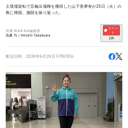
土壇場逆転で五輪出場権を獲得した山下美夢有が25日（火）の
夜に帰国。激闘を振り返った。
コメン
所属
ALBA Net編集部
ト
高桑 均
/
Hitoshi Takakuwa
2
件
配信日時：
2024年6月26日 07時30分