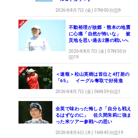
2026年8月7日 (金) 07時00分
9
不動裕理が故郷・熊本の地震
に心痛「自然が怖いな」 被
災地を思い過去2勝の戦いへ
2026年8月7日 (金) 07時50分
19
＜速報＞松山英樹は首位と4打差の
「65」 イーグル奪取で好発進
2026年8月7日 (金) 06時59分
1
全英で味わった悔しさ「自分も戦え
るはずなのに」 佐久間朱莉に強ま
った米ツアー参戦への思い
2026年8月6日 (木) 16時45分
19