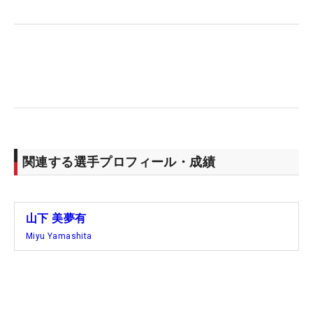
しさ”や“充実感”が入り交じった機上での時間。「キ
ャディさんと『もっとグリーンセンターを狙えばよ
かったね』とか（笑）」。喜びより、結果よりもま
ずは惜敗の反省が先に立った。
2年連続で国内ツアーの女王に君臨する。今季は海
外メジャーの優勝も目標のひとつに掲げてスタート
した。4月の「シェブロン選手権」では17位タイ、
「全米女子オープン」では12位タイと着実に自身の
関連する選手プロフィール・成績
位置を上げてきた。そして今回の2位。「チームと
してもよかった」と、チーム山下全体の底上げを感
じることができたのも大きかった。
山下 美夢有
Miyu Yamashita
このあとは2週間を休養に充てて、五輪開催地と同
じフランスで行われる海外メジャー第4戦の「アム
ンディ・エビアン選手権」（7月11日開幕）に臨
む。そして8月7日からスタートする五輪、さらには