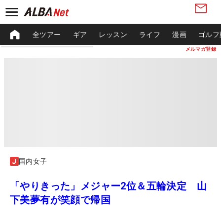
全ツアー
ギア
レッスン
ライフ
漫画
ゴルフ
メルマガ登録
国内女子
「やりきった」メジャー2位＆五輪決定 山
下美夢有が笑顔で帰国