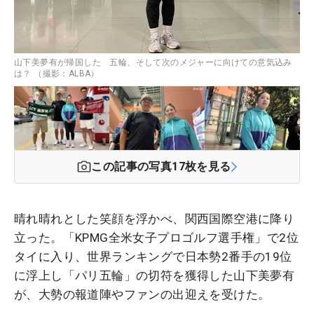
山下美夢有が帰国した 五輪、そして次のメジャーに向けての意気込み
は？ （撮影：ALBA）
この記事の写真
17
枚を見る
晴れ晴れとした笑顔を浮かべ、関西国際空港に降り
立った。「KPMG全米女子プロゴルフ選手権」で2位
タイに入り、世界ランキングで日本勢2番手の19位
に浮上し「パリ五輪」の切符を獲得した山下美夢有
が、大勢の報道陣やファンの出迎えを受けた。