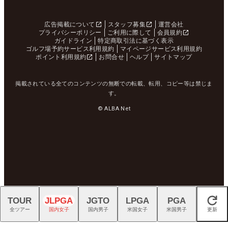
広告掲載について
スタッフ募集
運営会社
プライバシーポリシー
ご利用に際して
会員規約
ガイドライン
特定商取引法に基づく表示
ゴルフ場予約サービス利用規約
マイページサービス利用規約
ポイント利用規約
お問合せ
ヘルプ
サイトマップ
掲載されている全てのコンテンツの無断での転載、転用、コピー等は禁じま
す。
© ALBA Net
TOUR
JLPGA
JGTO
LPGA
PGA
閉じる
全ツアー
国内女子
国内男子
米国女子
米国男子
更新