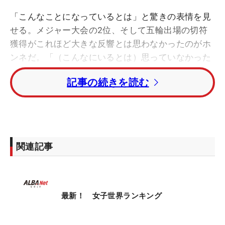
「こんなことになっているとは」と驚きの表情を見
せる。メジャー大会の2位、そして五輪出場の切符
獲得がこれほど大きな反響とは思わなかったのがホ
ンネだ。「（こんなにいるとは）思っていなかった
（笑）」と帰国してはじめてその“重み”を感じてい
記事の続きを読む
る。
同大会前の世界ランキングは日本勢4番手の22位。
20位に古江彩佳、21位に畑岡奈紗がつけていた。ト
ップ10入りしていた笹生優花はすでに五輪当確。最
関連記事
後のひと枠をかけた戦いで、あざやかに二人を振り
切ってみせる快進撃。2位という結果に「悔しさ」
もあるが、やりきった充実感をにじませる。
最新！ 女子世界ランキング
最終日最終組、まさに優勝争いのまっただ中で18ホ
ールを回りきった。最後はエイミー・ヤン（韓国）