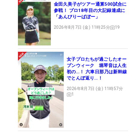
金田久美子がツアー通算500試合に
参戦！ プロ18年目の大記録達成に
「あんびりーばぼー」
2026年8月7日 (金) 11時25分
19
女子プロたちが過ごしたオー
プンウィーク 堀琴音は人生
初の…！ 六車日那乃は新幹線
でとんぼ返り…！
2026年8月7日 (金) 11時57分
1