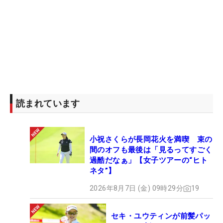
「AIG女子オープン」（全英、8月22～25日）と忙
しい真夏を迎える。全米2位という結果は通過点。
「次のメジャーに向けて頑張りたい」と勢いそのま
まに、ヨーロッパへと乗り込む。（文・高桑均）
読まれています
小祝さくらが長岡花火を満喫 束の
間のオフも最後は「見るってすごく
過酷だなぁ」【女子ツアーの“ヒト
ネタ”】
2026年8月7日 (金) 09時29分
19
セキ・ユウティンが前髪パッ