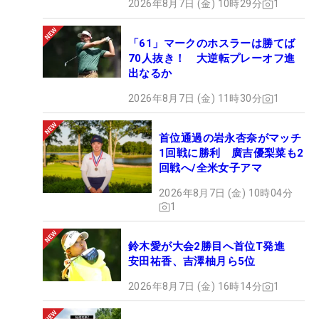
2026年8月7日 (金) 10時29分
1
「61」マークのホスラーは勝てば
70人抜き！ 大逆転プレーオフ進
出なるか
2026年8月7日 (金) 11時30分
1
首位通過の岩永杏奈がマッチ
1回戦に勝利 廣吉優梨菜も2
回戦へ/全米女子アマ
2026年8月7日 (金) 10時04分
1
鈴木愛が大会2勝目へ首位T発進
安田祐香、吉澤柚月ら5位
2026年8月7日 (金) 16時14分
1