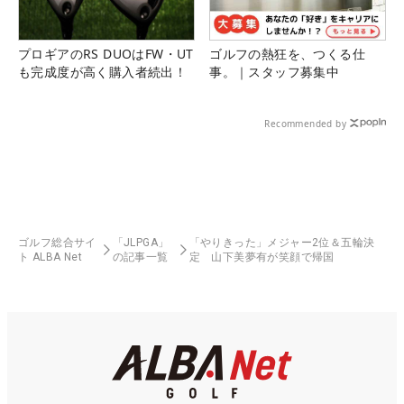
プロギアのRS DUOはFW・UT
ゴルフの熱狂を、つくる仕
も完成度が高く購入者続出！
事。｜スタッフ募集中
Recommended by
ゴルフ総合サイ
「JLPGA」
「やりきった」メジャー2位＆五輪決
ト ALBA Net
の記事一覧
定 山下美夢有が笑顔で帰国