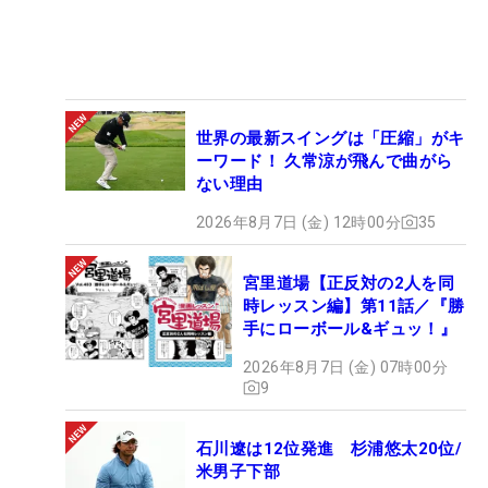
世界の最新スイングは「圧縮」がキ
ーワード！ 久常涼が飛んで曲がら
ない理由
2026年8月7日 (金) 12時00分
35
宮里道場【正反対の2人を同
時レッスン編】第11話／『勝
手にローボール&ギュッ！』
2026年8月7日 (金) 07時00分
9
石川遼は12位発進 杉浦悠太20位/
米男子下部