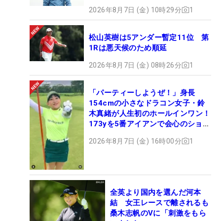
2026年8月7日 (金) 10時29分
1
松山英樹は5アンダー暫定11位 第
1Rは悪天候のため順延
2026年8月7日 (金) 08時26分
1
「パーティーしようぜ！」身長
154cmの小さなドラコン女子・鈴
木真緒が人生初のホールインワン！
173yを5番アイアンで会心のショッ
ト
2026年8月7日 (金) 16時00分
1
全英より国内を選んだ河本
結 女王レースで離されるも
桑木志帆のVに「刺激をもら