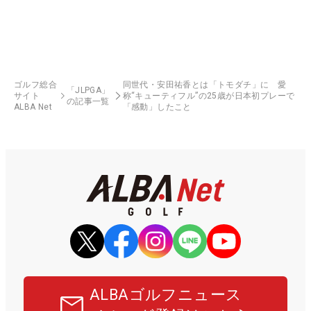
ゴルフ総合
同世代・安田祐香とは「トモダチ」に 愛
「JLPGA」
サイト
称“キューティフル”の25歳が日本初プレーで
の記事一覧
ALBA Net
「感動」したこと
ALBAゴルフニュース