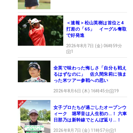
＜速報＞松山英樹は首位と4
打差の「65」 イーグル奪取
で好発進
2026年8月7日 (金) 06時59分
1
全英で味わった悔しさ「自分も戦え
るはずなのに」 佐久間朱莉に強ま
った米ツアー参戦への思い
2026年8月6日 (木) 16時45分
19
女子プロたちが過ごしたオープンウ
ィーク 堀琴音は人生初の…！ 六車
日那乃は新幹線でとんぼ返り…！
2026年8月7日 (金) 11時57分
1