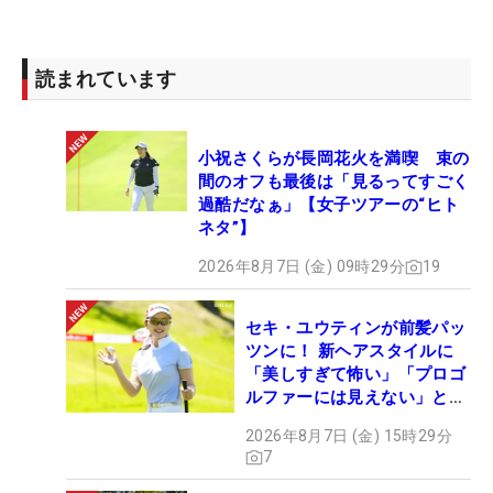
思いは強く、これが好機と参戦を決めた。「ひとこ
とでいうと満足した一日。期待以上の成績。グリー
ンがこんなに速いのにアンダーパーで終えられたの
読まれています
も満足。自分で自分をほめたいですね」。5位タイ
と上位で、週末行きがかかる金曜日のラウンドを迎
小祝さくらが長岡花火を満喫 束の
える。
間のオフも最後は「見るってすごく
過酷だなぁ」【女子ツアーの“ヒト
2日目は午後組でのプレーになる。「あしたは風が
ネタ”】
強そうなので、それも計算しながら。グリーンが速
2026年8月7日 (金) 09時29分
19
いので、しっかりボギーを打たないようにキープし
たいですね」。すでにロープの外には応援団をした
セキ・ユウティンが前髪パッ
がえるなど、今後、日本でも注目度が高まること必
ツンに！ 新ヘアスタイルに
至だ。
「美しすぎて怖い」「プロゴ
ルファーには見えない」とコ
メント殺到
「ヨロシクオネガイシマス、カワイイ、オツカレサ
2026年8月7日 (金) 15時29分
7
マデシタ、アリガトウゴザイマス、オイシイ、イタ
ダキマス、ミギ、ヒダリ、マンナカ…分かる日本語