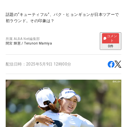
話題の“キューティフル”、パク・ヒョンギョンが日本ツアーで
初ラウンド。その印象は？
コメン
所属
ALBA Net編集部
ト
間宮 輝憲
/
Terunori Mamiya
0
件
配信日時：
2025年5月9日 12時00分