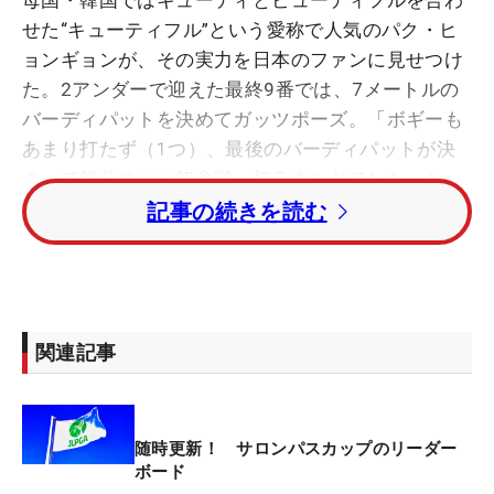
母国・韓国ではキューティとビューティフルを合わ
せた“キューティフル”という愛称で人気のパク・ヒ
ョンギョンが、その実力を日本のファンに見せつけ
た。2アンダーで迎えた最終9番では、7メートルの
バーディパットを決めてガッツポーズ。「ボギーも
あまり打たず（1つ）、最後のバーディパットが決
まって気分のいい初参戦、初ラウンドでした」と、
ニッコリと笑う。
記事の続きを読む
愛称の通り華やかさを放ちながら、韓国ツアー通算
7勝の実力を発揮した。キレのあるショットでチャ
ンスを演出し、それをしっかりとものにしていっ
関連記事
た。「朝起きた時は、実は緊張してました。でも、
初めての大会だけど、打ってみたら安定していまし
た」。ピンチもあまりない、安定したラウンド。キ
随時更新！ サロンパスカップのリーダー
ャディを務める父とも息が合い、最後のパットにつ
ボード
いても「ターゲットの意見交換をしたら同じだった