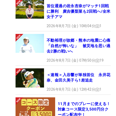
はこれくらいです」。同世代との楽しいラウンド
首位通過の岩永杏奈がマッチ1回戦
に勝利 廣吉優梨菜も2回戦へ/全米
で、そのレパートリーもさらに増えるかもしれな
女子アマ
い。（文・間宮輝憲）
2026年8月7日 (金) 10時04分
1
不動裕理が故郷・熊本の地震に心痛
「自然が怖いな」 被災地を思い過
去2勝の戦いへ
2026年8月7日 (金) 07時50分
19
＜速報＞入谷響が単独首位 永井花
奈、金田久美子ら1差追走
2026年8月7日 (金) 12時42分
1
11月までのプレーに使える！
対象コース限定3,500円分ク
ーポン配布中！