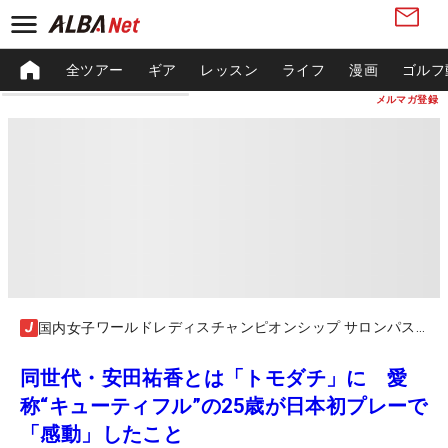
全ツアー
ギア
レッスン
ライフ
漫画
ゴルフ
メルマガ登録
ワールドレディスチャンピオンシップ サロンパスカップ
国内女子
同世代・安田祐香とは「トモダチ」に 愛
称“キューティフル”の25歳が日本初プレーで
「感動」したこと