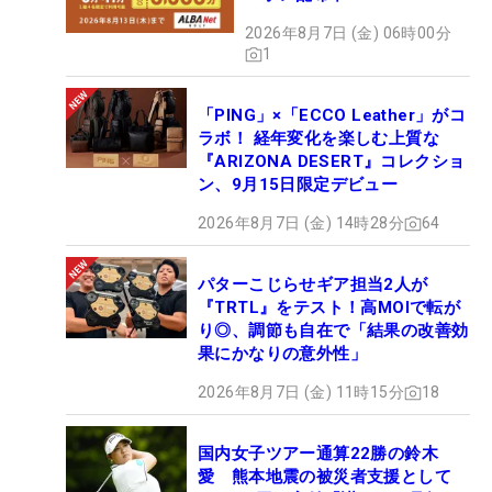
2026年8月7日 (金) 06時00分
1
「PING」×「ECCO Leather」がコ
ラボ！ 経年変化を楽しむ上質な
『ARIZONA DESERT』コレクショ
ン、9月15日限定デビュー
2026年8月7日 (金) 14時28分
64
パターこじらせギア担当2人が
『TRTL』をテスト！高MOIで転が
り◎、調節も自在で「結果の改善効
果にかなりの意外性」
2026年8月7日 (金) 11時15分
18
国内女子ツアー通算22勝の鈴木
愛 熊本地震の被災者支援として