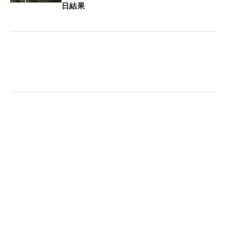
て言い合ったり。日本でのかけ声は『ナイスショッ
日結果
ト』だけど韓国は『グッドショット』だから、そう
いう部分も違うね、など話してました」とニッコリ
笑う。
同世代ということもあり、特に安田については「ト
モダチ！」と言うほど親交を深めたようだ。コース
の雰囲気については、「ボギーだろうがパーだろう
が、すごく拍手をして応援してくれる。その拍手を
聞くたびに自信が強まりました。そういうギャラリ
ーの文化には感動ですね」ということが印象に残
る。それは朝、感じていた緊張感をすぐにほぐすの
に十分なものだった。
昨年12月31日時点の世界ランキングで44位にな
り、同ランキング上位50位までに与えられる出場資
格を得て来日。もともと日本の試合に出たいという