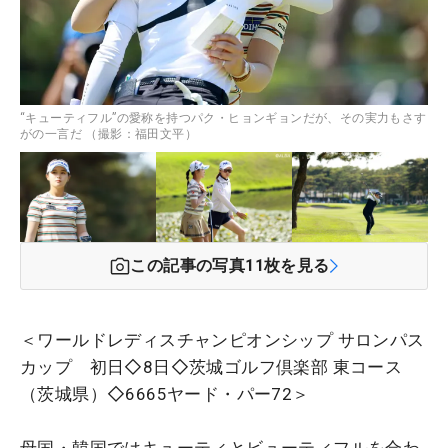
“キューティフル”の愛称を持つパク・ヒョンギョンだが、その実力もさす
がの一言だ （撮影：福田文平）
この記事の写真
11
枚を見る
＜ワールドレディスチャンピオンシップ サロンパス
カップ 初日◇8日◇茨城ゴルフ倶楽部 東コース
（茨城県）◇6665ヤード・パー72＞