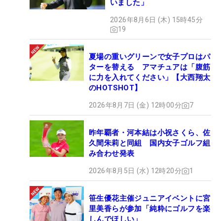
いました」
2026年8月6日 (木) 15時45分
19
夏場の重いグリーンで女子プロはパ
ターを替える アマチュアは「腹筋
に力を入れてください」【大西翔太
のHOTSHOT】
2026年8月7日 (金) 12時00分
7
昨年覇者・河本結は小祝さくら、佐
久間朱莉と同組 国内女子ゴルフ組
み合わせ発表
2026年8月5日 (水) 12時20分
1
笹生優花主催ジュニアイベントに宮
里美香らが参加「純粋にゴルフを楽
しんでほしい」