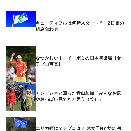
ので、自信を持って打てました」と話した。
この日は1学年下の安田祐香、19歳の菅楓華という
キューティフルは何時スタート？ 2日目の
日本のトッププロと18ホールをともにした。「グリ
組み合わせ
ーンが韓国よりも速くて、前半はパッティングを合
わせるのに苦労したけど、2人が自信を持ってプレ
ーしているのを見て、参考になりました。素晴らし
なつかしい！ イ・ボミの日本初出場【女
い選手です」と拍手を送る。そして14フィートを超
子プロ写真】
える高速グリーンにも、徐々にアジャストしていっ
た。
その道中、楽しそうに過ごす姿を見かけることが多
アン・シネと回った青山加織「みんなお尻
やおっぱい見てたと思う（笑）」
かった。英語を駆使しながらコミュニケーションも
ばっちり。「私はいつも干し芋を持ってるんですけ
ど、それを一緒にどう？ って言ったり、こういう
のをラウンド中に食べてるよ～とか、美味しいねっ
エリカ姫は？シブコは？ 米女子NY大会 初