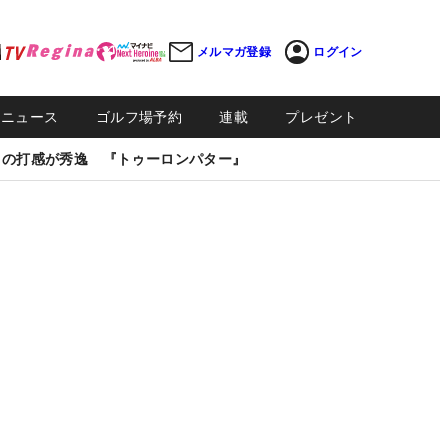
メルマガ登録
ログイン
Sニュース
ゴルフ場予約
連載
プレゼント
しの打感が秀逸 『トゥーロンパター』