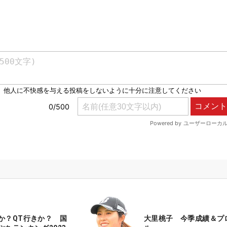
か？QT行きか？ 国
大里桃子 今季成績＆プ