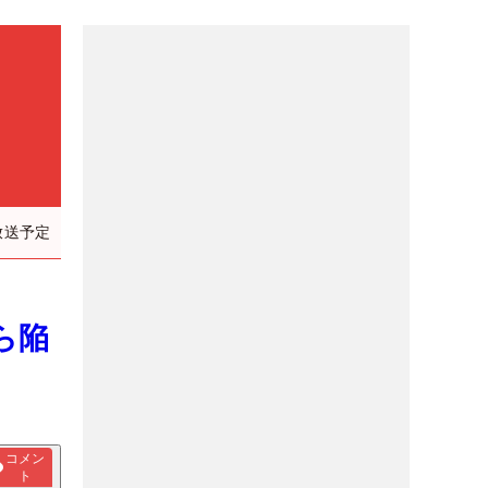
放送予定
ら陥
コメン
ト