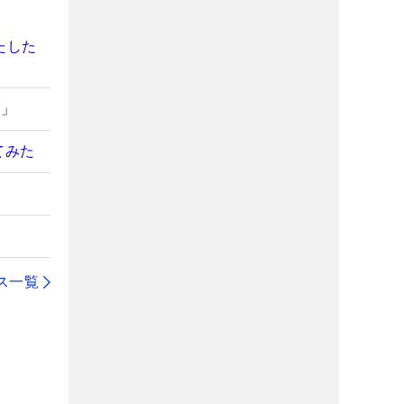
たした
る」
てみた
ス一覧