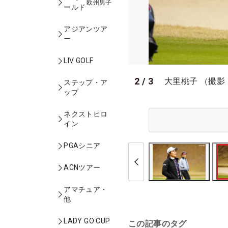
欧州男子
ールド
アジアンツア
ー
LIV GOLF
2
/
3
大里桃子 （撮影
ステップ・ア
ップ
ネクストヒロ
イン
PGAシニア
ACNツアー
アマチュア・
他
LADY GO CUP
この記事のタグ