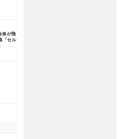
令奈が飛
略「セル
」