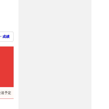
・成績
放送予定