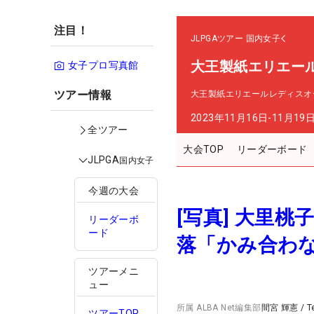
注目！
JLPGAツアー
国内女子
大王製紙エリエー
女子プロ写真館
ツアー情報
大王製紙エリエールレディスオ
2023年11月16日-11月19
全ツアー
大会TOP
リーダーボード
JLPGA
国内女子
今週の大会
[写真] 大里
リーダーボ
ード
落「かみ合わ
ツアーメニ
ュー
所属
ALBA Net編集部
間宮 輝憲
/
T
ツアーTOP