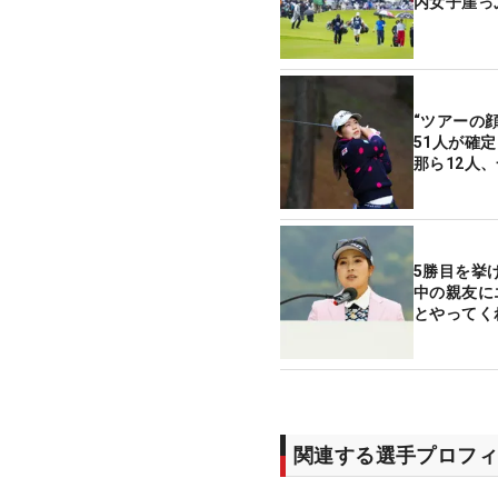
内女子崖っ
“ツアーの
51人が確
那ら12人
5勝目を挙
中の親友に
とやってく
関連する選手プロフィ