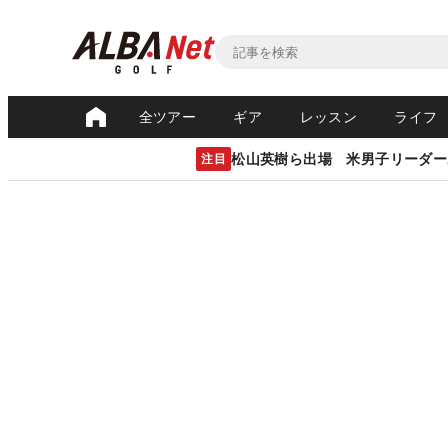
全ツアー
ギア
レッスン
ライフ
松山英樹ら出場 米男子リーダー
注目