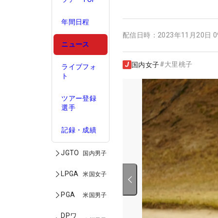
年間日程
配信日時：
2023年11月20日 
ニュース
#
大里桃子
国内女子
ライブフォ
ト
ツアー登録
選手
記録・成績
JGTO
国内男子
LPGA
米国女子
PGA
米国男子
DPワ