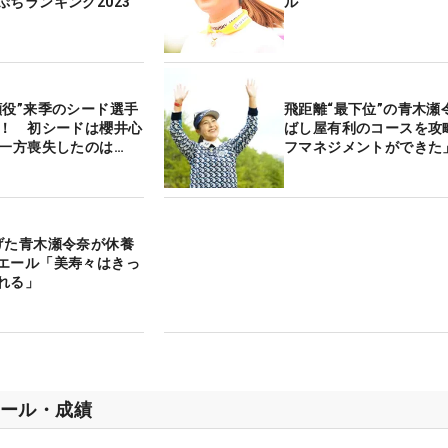
ぷちランキング2023
ル
顔役”来季のシード選手
飛距離“最下位”の青木瀬
定！ 初シードは櫻井心
ばし屋有利のコースを攻
、一方喪失したのは…
フマネジメントができた
げた青木瀬令奈が休養
エール「美寿々はきっ
れる」
ール・成績