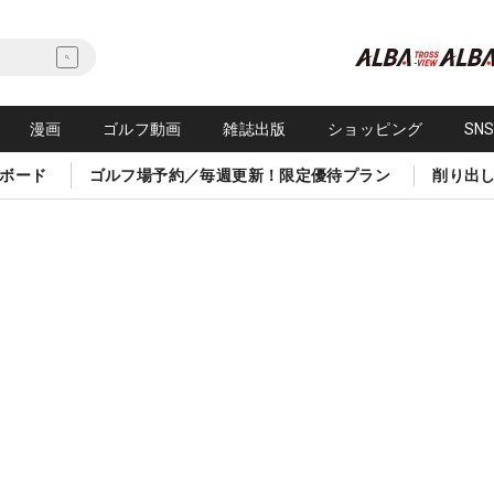
漫画
ゴルフ動画
雑誌出版
ショッピング
SN
ボード
ゴルフ場予約／毎週更新！限定優待プラン
削り出