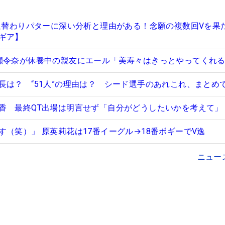
…週替わりパターに深い分析と理由がある！念願の複数回Vを果
ギア】
瀬令奈が休養中の親友にエール「美寿々はきっとやってくれ
長は？ “51人”の理由は？ シード選手のあれこれ、まとめ
香 最終QT出場は明言せず「自分がどうしたいかを考えて」
す（笑）」 原英莉花は17番イーグル→18番ボギーでV逸
ニュー