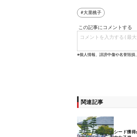
#大里桃子
関連記事
シード獲得