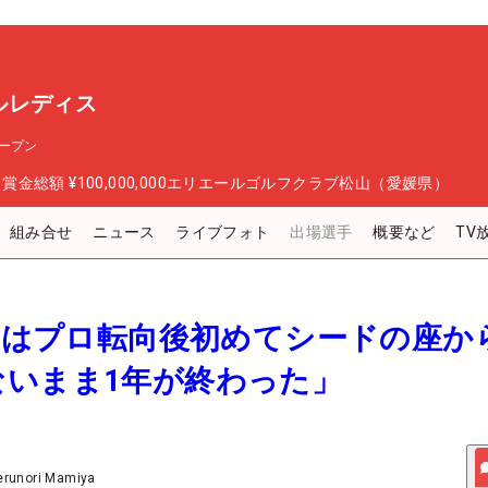
ルレディス
ープン
日
賞金総額
¥100,000,000
エリエールゴルフクラブ松山（愛媛県）
組み合せ
ニュース
ライブフォト
出場選手
概要など
TV
桃子はプロ転向後初めてシードの座か
ないまま1年が終わった」
erunori Mamiya