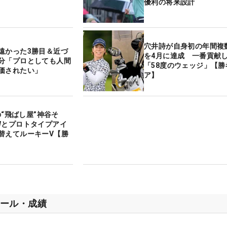
優利の将来設計
穴井詩が自身初の年間複
遠かった3勝目＆近づ
を4月に達成 一番貢献
分「プロとしても人間
「58度のウェッジ」【勝
価されたい」
ア】
sの“飛ばし屋”神谷そ
Wとプロトタイプアイ
替えてルーキーV【勝
ール・成績