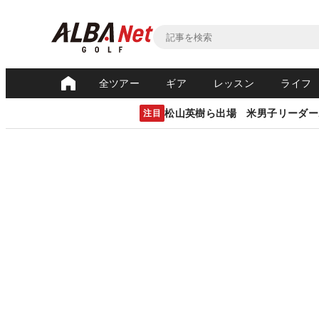
全ツアー
ギア
レッスン
ライフ
松山英樹ら出場 米男子リーダー
注目