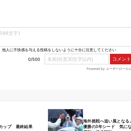
海外挑戦へ追い風となる
カップ 最終結果
優勝の3年シード 気に