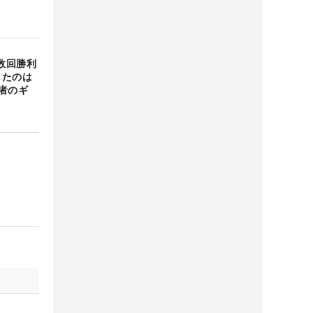
数回勝利
したのは
者のギ