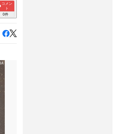
コメン
ト
0
件