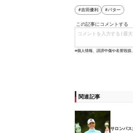
#吉田優利
#パター
関連記事
サロンパス