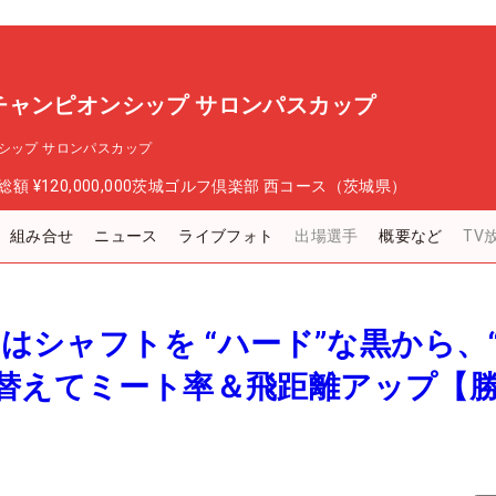
チャンピオンシップ サロンパスカップ
シップ サロンパスカップ
総額
¥120,000,000
茨城ゴルフ倶楽部 西コース（茨城県）
組み合せ
ニュース
ライブフォト
出場選手
概要など
TV
利はシャフトを “ハード”な黒から、
に替えてミート率＆飛距離アップ【