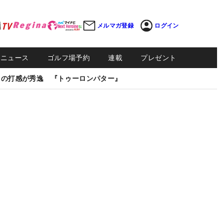
メルマガ登録
ログイン
Sニュース
ゴルフ場予約
連載
プレゼント
しの打感が秀逸 『トゥーロンパター』