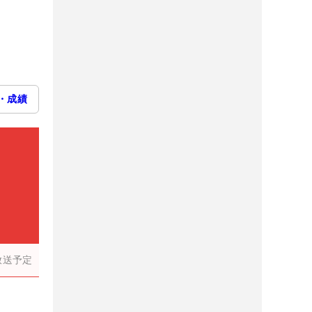
・成績
放送予定