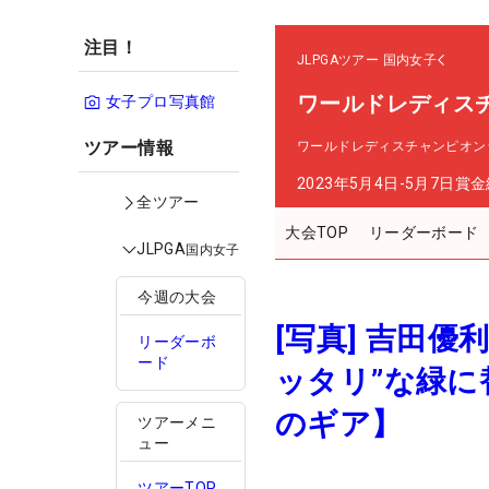
注目！
JLPGAツアー
国内女子
ワールドレディス
女子プロ写真館
ツアー情報
ワールドレディスチャンピオン
2023年5月4日-5月7日
賞金
全ツアー
大会TOP
リーダーボード
JLPGA
国内女子
今週の大会
[写真] 吉田優
リーダーボ
ード
ッタリ”な緑
のギア】
ツアーメニ
ュー
ツアーTOP