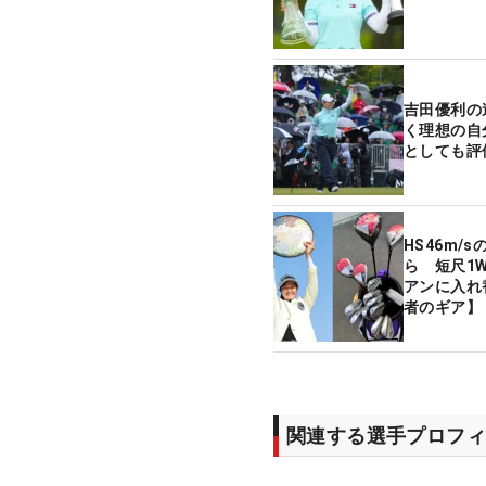
吉田優利の
く理想の自
としても評
HS46m/
ら 短尺1
アンに入れ
者のギア】
関連する選手プロフィ