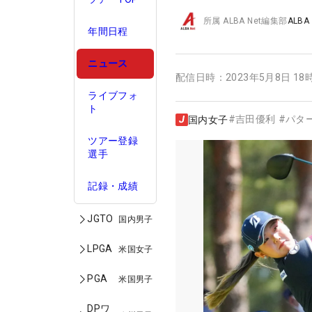
所属
ALBA Net編集部
ALBA
年間日程
ニュース
配信日時：
2023年5月8日 18
ライブフォ
ト
#
吉田優利
#
パタ
国内女子
ツアー登録
選手
記録・成績
JGTO
国内男子
LPGA
米国女子
PGA
米国男子
DPワ