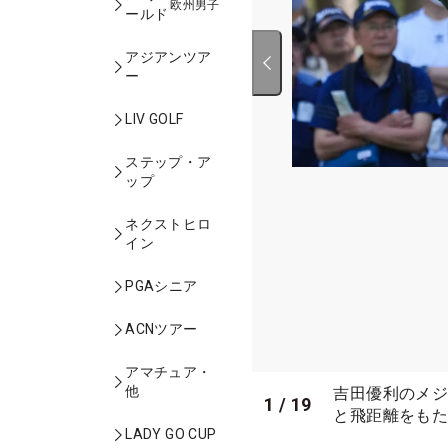
欧州男子
ールド
アジアンツア
ー
LIV GOLF
ステップ・ア
ップ
ネクストヒロ
イン
PGAシニア
ACNツアー
アマチュア・
他
吉田優利のメジ
1
/
19
と飛距離をもた
LADY GO CUP