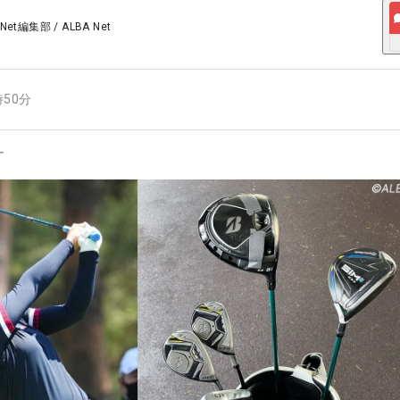
 Net編集部
/
ALBA Net
時50分
ー