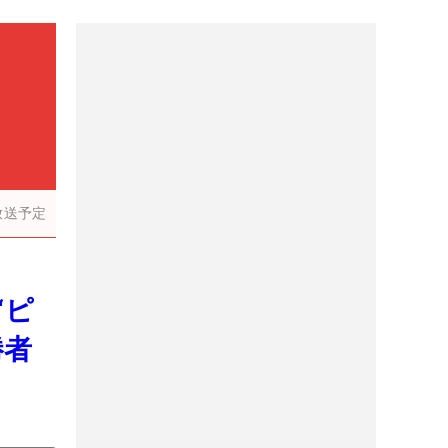
放送予定
“ピ
勝者