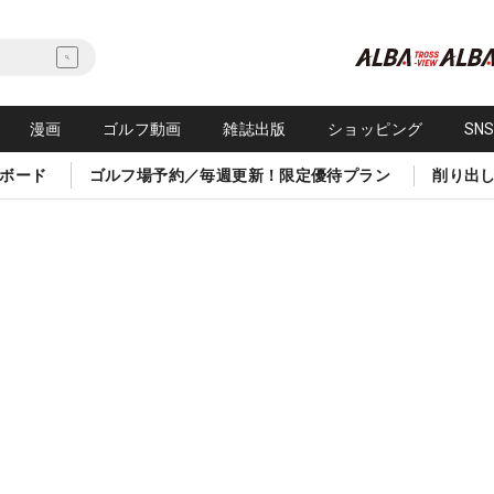
漫画
ゴルフ動画
雑誌出版
ショッピング
SN
ボード
ゴルフ場予約／毎週更新！限定優待プラン
削り出