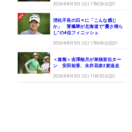
2026年8月9日 (日) 17時26分
1
消化不良の日々に「こんな感じ
か」 菅楓華が北海道で“憂さ晴ら
し”の4位フィニッシュ
2026年8月9日 (日) 17時06分
21
＜速報＞吉澤柚月が単独首位ター
ン 安田祐香、永井花奈2差追走
2026年8月9日 (日) 11時32分
1