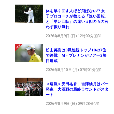
体を早く回す人ほど飛ばない!? 女
子プロコーチが教える「速い回転」
と「早い回転」の違い #四の五の言
わず振り氣れ
2026年8月9日 (日) 12時00分
31
松山英樹は3戦連続トップ10の7位
で終戦 M・ブレナンがツアー2勝
目達成
2026年8月10日 (月) 07時01分
1
＜速報＞安田祐香、吉澤柚月はパー
発進 大混戦の最終ラウンドがスタ
ート
2026年8月9日 (日) 09時28分
1