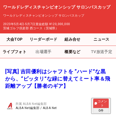
ワールドレディスチャンピオンシップ サロンパスカップ
ワールドレディスチャンピオンシップ サロンパスカップ
2023年5月4日-5月7日
賞金総額
¥120,000,000
茨城ゴルフ倶楽部 西コース（茨城県）
大会TOP
リーダーボード
組み合せ
ニュース
ライブフォト
出場選手
概要など
TV放送予定
[写真] 吉田優利はシャフトを “ハード”な黒
から、“ピッタリ”な緑に替えてミート率＆飛
距離アップ【勝者のギア】
コメン
所属
ALBA Net編集部
ト
ALBA Net編集部
/
ALBA Net
0
件