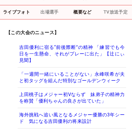
ライブフォト
出場選手
概要など
TV放送予定
【この大会のニュース】
吉田優利に宿る“前後際断”の精神 「練習でも今
日を一生懸命、それがプレーに出た」【辻にぃ
見聞】
「一週間一緒にいることがない」永峰咲希が夫
と初タッグを組んだ特別なゴールデンウィーク
上田桃子はメジャー初Vならず 妹弟子の精神力
を称賛「優利ちゃんの良さが出ていた」
海外挑戦へ追い風となるメジャー優勝の3年シー
ド 気になる吉田優利の将来設計