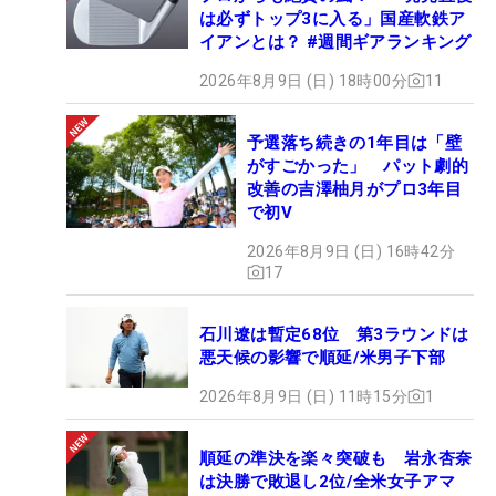
は必ずトップ3に入る」国産軟鉄ア
イアンとは？ #週間ギアランキング
2026年8月9日 (日) 18時00分
11
予選落ち続きの1年目は「壁
がすごかった」 パット劇的
改善の吉澤柚月がプロ3年目
で初V
2026年8月9日 (日) 16時42分
17
石川遼は暫定68位 第3ラウンドは
悪天候の影響で順延/米男子下部
2026年8月9日 (日) 11時15分
1
順延の準決を楽々突破も 岩永杏奈
は決勝で敗退し2位/全米女子アマ