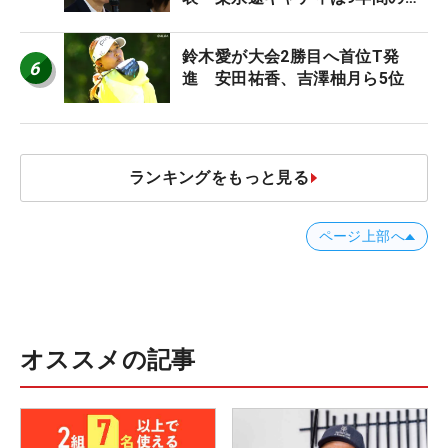
ち入り禁止
鈴木愛が大会2勝目へ首位T発
6
進 安田祐香、吉澤柚月ら5位
ランキングをもっと見る
ページ上部へ
オススメの記事