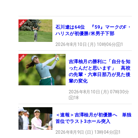
石川遼は64位 『59』マークのF・
ハリスが初優勝/米男子下部
2026年8月10日 (月) 10時06分
1
吉澤柚月の勝利に「自分を知
ったんだと思います」 高校
の先輩・六車日那乃が見た後
輩の変化
2026年8月10日 (月) 07時30分
18
＜速報＞吉澤柚月が初優勝へ 単独
首位でラスト3ホール突入
2026年8月9日 (日) 13時04分
1