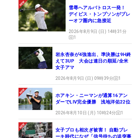
雪辱へアルバトロス一発！
デイビス・トンプソンがプレ
ーオフ圏内に急接近
2026年8月9日 (日) 14時31分
1
岩永杏奈が4強進出、準決勝は9H終
えて3UP 大会は連日の順延/全米
女子アマ
2026年8月9日 (日) 09時39分
1
ホアキン・ニーマンが通算16アン
ダーでLIV完全優勝 浅地洋佑22位
2026年8月10日 (月) 10時24分
1
女子プロも相次ぎ被害！ 自動ブレ
ーキ時代になぜ「信号待ちの追突事