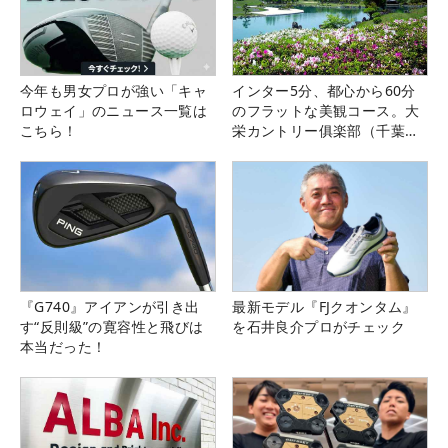
今年も男女プロが強い「キャ
インター5分、都心から60分
ロウェイ」のニュース一覧は
のフラットな美観コース。大
こちら！
栄カントリー俱楽部（千葉
県）
『G740』アイアンが引き出
最新モデル『FJクオンタム』
す“反則級”の寛容性と飛びは
を石井良介プロがチェック
本当だった！