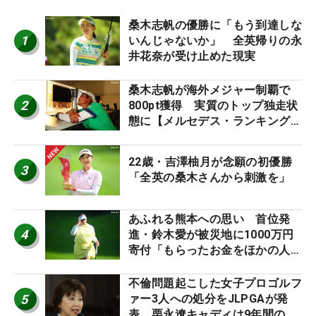
桑木志帆の優勝に「もう到達しな
1
いんじゃないか」 全英帰りの永
井花奈が受け止めた現実
桑木志帆が海外メジャー制覇で
2
800pt獲得 実質のトップ独走状
態に【メルセデス・ランキング番
外編】
22歳・吉澤柚月が念願の初優勝
3
「全英の桑木さんから刺激を」
あふれる熊本への思い 首位発
4
進・鈴木愛が被災地に1000万円
寄付「もらったお金をほかの人
に」
不倫問題起こした女子プロゴルフ
5
ァー3人への処分をJLPGAが発
表 栗永遼キャディは9年間の立