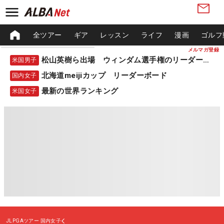
全ツアー
ギア
レッスン
ライフ
漫画
ゴルフ
メルマガ登録
松山英樹ら出場 ウィンダム選手権のリーダーボード
米国男子
北海道meijiカップ リーダーボード
国内女子
最新の世界ランキング
米国女子
JLPGAツアー
国内女子