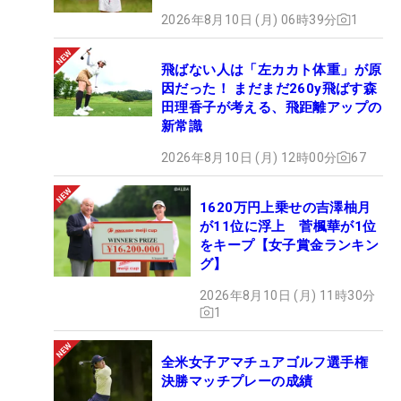
2026年8月10日 (月) 06時39分
1
飛ばない人は「左カカト体重」が原
因だった！ まだまだ260y飛ばす森
田理香子が考える、飛距離アップの
新常識
2026年8月10日 (月) 12時00分
67
1620万円上乗せの吉澤柚月
が11位に浮上 菅楓華が1位
をキープ【女子賞金ランキン
グ】
2026年8月10日 (月) 11時30分
1
全米女子アマチュアゴルフ選手権
決勝マッチプレーの成績