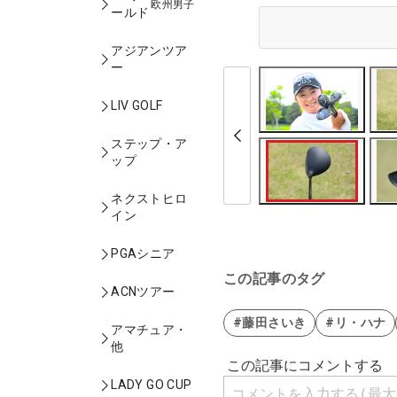
欧州男子
ールド
アジアンツア
ー
LIV GOLF
ステップ・ア
ップ
ネクストヒロ
イン
PGAシニア
この記事のタグ
ACNツアー
#藤田さいき
#リ・ハナ
アマチュア・
他
LADY GO CUP