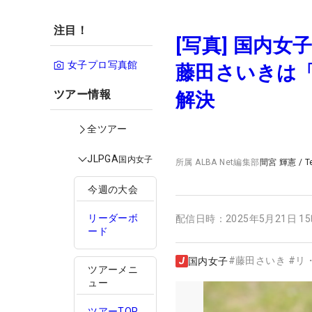
注目！
[写真] 国内
女子プロ写真館
藤田さいきは「
ツアー情報
解決
全ツアー
JLPGA
国内女子
所属
ALBA Net編集部
間宮 輝憲
/
T
今週の大会
リーダーボ
配信日時：
2025年5月21日 1
ード
#
藤田さいき
#
リ
国内女子
ツアーメニ
ュー
ツアーTOP