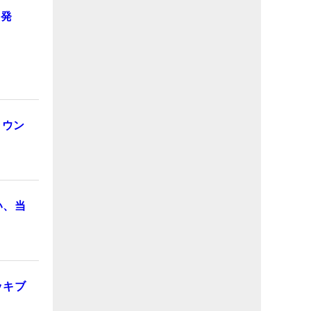
と発
ラウン
い、当
ッキブ