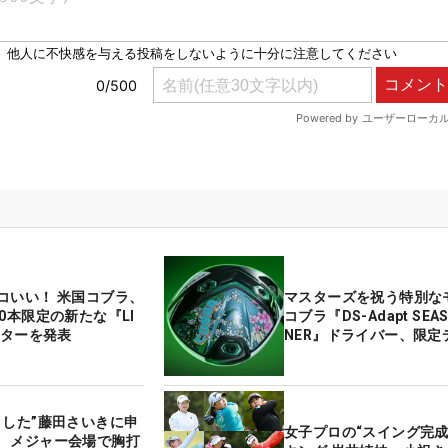
コいい！ 米国コブラ、
マスターズを祝う特別な
0本限定の新たな『LI
コブラ『DS-Adapt SEAS
パターを発表
NER』ドライバー、限定
くした”藤田さいきに申
女子プロの“スイング完成
 メジャー会場で胸打