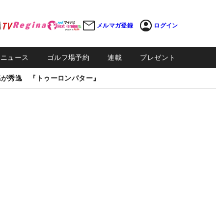
メルマガ登録
ログイン
Sニュース
ゴルフ場予約
連載
プレゼント
感が秀逸 『トゥーロンパター』