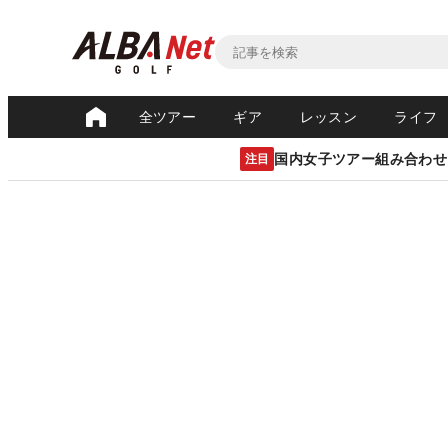
全ツアー
ギア
レッスン
ライフ
国内女子ツアー組み合わせ
注目