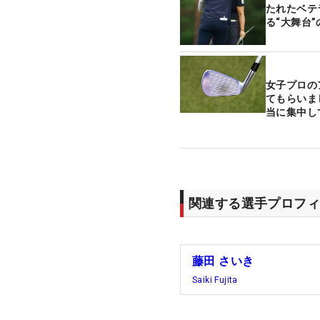
たれたベテ
る“大舞台
コラム】
女子プロの
てもらいま
当に集中し
関連する選手プロフィ
藤田 さいき
Saiki Fujita