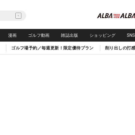
漫画
ゴルフ動画
雑誌出版
ショッピング
SN
ゴルフ場予約／毎週更新！限定優待プラン
削り出しの打