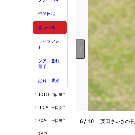
年間日程
ニュース
ライブフォ
ト
ツアー登録
選手
記録・成績
JGTO
国内男子
LPGA
米国女子
PGA
6
/
10
藤田さいきの長
米国男子
DPワ