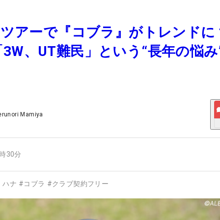
女子ツアーで『コブラ』がトレンド
3W、UT難民」という“長年の悩み
erunori Mamiya
5時30分
・ハナ
#
コブラ
#
クラブ契約フリー