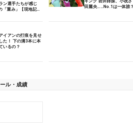
キング 岩井姉妹、小祝
ラン選手たちが感じ
田麗央……No.1は一体誰
”の「重み」【現地記者
アイアンの打痕を見せ
した！ 下の溝3本に本
ているの？
ール・成績