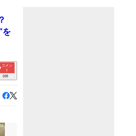
に？
”を
コメン
ト
0
件