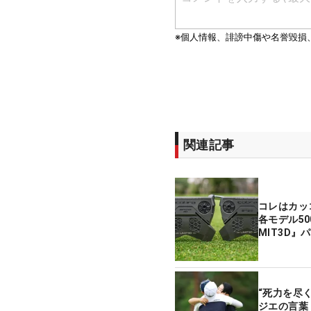
関連記事
コレはカッ
各モデル50
MIT3D』
“死力を尽
ジエの言葉