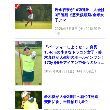
岩永杏奈が16強進出 大会は
3日連続で悪天候順延/全米女
子アマ
2026年8月8日 (土) 10時20分
1
「パーティーしようぜ！」身長
154cmの小さなドラコン女子・鈴
木真緒が人生初のホールインワン！
173yを5番アイアンで会心のショッ
ト
2026年8月7日 (金) 16時00分
1
鈴木愛が大会2勝目へ首位T発進
安田祐香、吉澤柚月ら5位