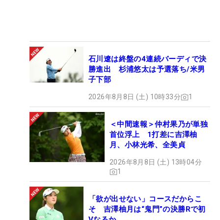
石川遼は終盤の4連続バーディで決
勝進出 杉浦悠太は予選落ち/米男
子下部
2026年8月8日 (土) 10時33分
1
＜中間速報＞仲村果乃が単独
首位浮上 1打差に吉澤柚
月、小林光希、全美貞
2026年8月8日 (土) 13時04分
1
「欲が出せない」コースだからこ
そ 吉澤柚月は“鬼門”の決勝Rで初
Vなるか