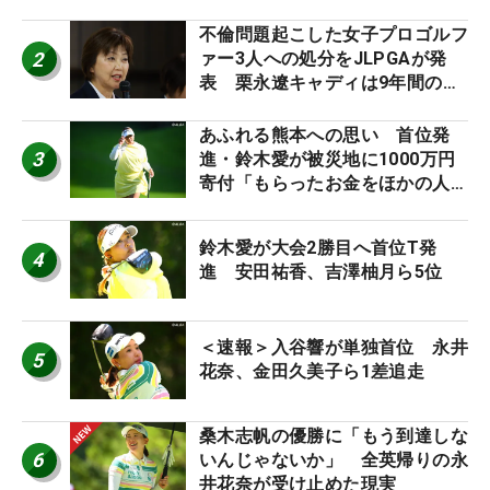
外編】
不倫問題起こした女子プロゴルフ
2
ァー3人への処分をJLPGAが発
表 栗永遼キャディは9年間の立
ち入り禁止
あふれる熊本への思い 首位発
3
進・鈴木愛が被災地に1000万円
寄付「もらったお金をほかの人
に」
鈴木愛が大会2勝目へ首位T発
4
進 安田祐香、吉澤柚月ら5位
＜速報＞入谷響が単独首位 永井
5
花奈、金田久美子ら1差追走
桑木志帆の優勝に「もう到達しな
6
いんじゃないか」 全英帰りの永
井花奈が受け止めた現実