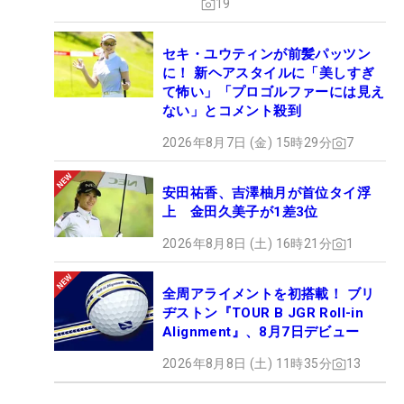
19
セキ・ユウティンが前髪パッツン
に！ 新ヘアスタイルに「美しすぎ
て怖い」「プロゴルファーには見え
ない」とコメント殺到
2026年8月7日 (金) 15時29分
7
安田祐香、吉澤柚月が首位タイ浮
上 金田久美子が1差3位
2026年8月8日 (土) 16時21分
1
全周アライメントを初搭載！ ブリ
ヂストン『TOUR B JGR Roll-in
Alignment』、8月7日デビュー
2026年8月8日 (土) 11時35分
13