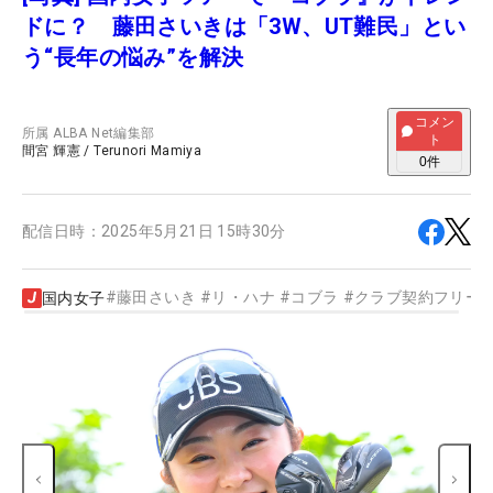
ドに？ 藤田さいきは「3W、UT難民」とい
う“長年の悩み”を解決
コメン
所属
ALBA Net編集部
ト
間宮 輝憲
/
Terunori Mamiya
0
件
配信日時：
2025年5月21日 15時30分
#
藤田さいき
#
リ・ハナ
#
コブラ
#
クラブ契約フリー
国内女子