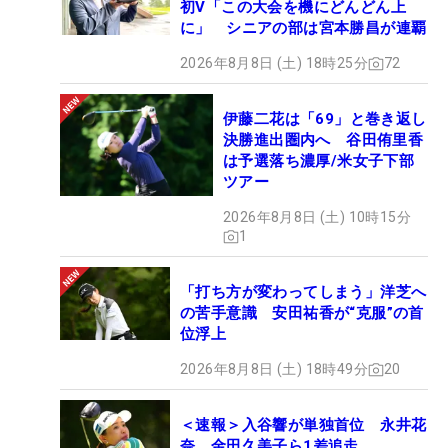
初V「この大会を機にどんどん上
に」 シニアの部は宮本勝昌が連覇
2026年8月8日 (土) 18時25分
72
伊藤二花は「69」と巻き返し
決勝進出圏内へ 谷田侑里香
は予選落ち濃厚/米女子下部
ツアー
2026年8月8日 (土) 10時15分
1
「打ち方が変わってしまう」洋芝へ
の苦手意識 安田祐香が“克服”の首
位浮上
2026年8月8日 (土) 18時49分
20
＜速報＞入谷響が単独首位 永井花
奈、金田久美子ら1差追走