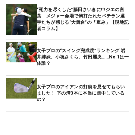
“死力を尽くした”藤田さいきに申ジエの言
葉 メジャー会場で胸打たれたベテラン選
手たちが感じる“大舞台”の「重み」【現地記
者コラム】
女子プロの“スイング完成度”ランキング 岩
井姉妹、小祝さくら、竹田麗央……No.1は一
体誰？
女子プロのアイアンの打痕を見せてもらい
ました！ 下の溝3本に本当に集中している
の？