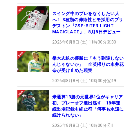
スイング中のブレをなくしたい人
へ！ 3種類の伸縮性ヒモ採用のブリ
ヂストン『ZSP-BITER LIGHT
MAGICLACE』、8月8日デビュー
2026年8月8日 (土) 11時30分
30
桑木志帆の優勝に「もう到達しない
んじゃないか」 全英帰りの永井花
奈が受け止めた現実
2026年8月8日 (土) 10時30分
19
米通算13勝の元世界1位がキャリア
初、プレーオフ進出逃す 18年連
続出場記録も終止符「何事も永遠に
続けられない」
2026年8月8日 (土) 10時00分
1