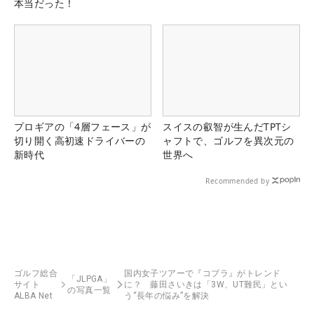
本当だった！
プロギアの「4層フェース」が
スイスの叡智が生んだTPTシ
切り開く高初速ドライバーの
ャフトで、ゴルフを異次元の
新時代
世界へ
Recommended by
ゴルフ総合
国内女子ツアーで『コブラ』がトレンド
「JLPGA」
サイト
に？ 藤田さいきは「3W、UT難民」とい
の写真一覧
ALBA Net
う“長年の悩み”を解決