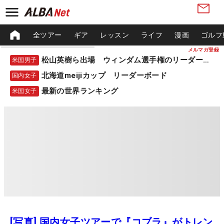
全ツアー
ギア
レッスン
ライフ
漫画
ゴルフ
メルマガ登録
松山英樹ら出場 ウィンダム選手権のリーダーボード
米国男子
北海道meijiカップ リーダーボード
国内女子
最新の世界ランキング
米国女子
[写真] 国内女子ツアーで『コブラ』がトレン