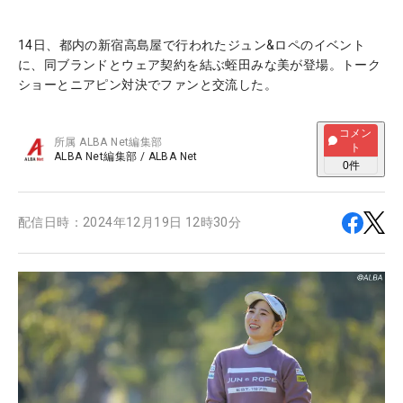
14日、都内の新宿高島屋で行われたジュン&ロペのイベント
に、同ブランドとウェア契約を結ぶ蛭田みな美が登場。トーク
ショーとニアピン対決でファンと交流した。
コメン
所属
ALBA Net編集部
ト
ALBA Net編集部
/
ALBA Net
0
件
配信日時：
2024年12月19日 12時30分