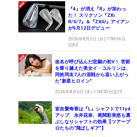
『4』が消え『R』が加わっ
た！ スリクソン『ZXi
R/5/7』＆『ZXiU』アイアン
が9月12日デビュー
2026年8月5日 (水) 17時56分
62
改名が呼び込んだ悲願の初V！ 苦節
を乗り越えた美女イ・ユルリンは、
同姓同名7人の混戦から這い上がっ
た“新星ヒロイン”
2026年8月6日 (木) 11時30分
15
皆吉愛寿香は『L』シャフトで11yd
アップ 永井花奈、尾関彩美悠も選
ぶしなりシャフトの効果【ツアープ
ロたちの“飛ばしギア”】