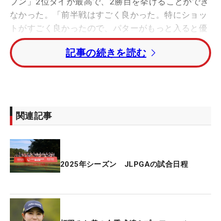
プン」2位タイが最高で、2勝目を挙げることができ
なかった。「前半戦はすごく良かった。特にショッ
トがすごく良かったので、パターがもっと入ると優
勝が見えてくるなという感じだった。そこを来年の
記事の続きを読む
ために修正したいですね」と、シーズンを振り返っ
た。
そして、2024年シーズンからジュン&ロペとウェア
契約を結んだ。「1年間、イメージが変わってとて
関連記事
も似合っているって言ってくれる人が多かった。自
分としてもうれしかったです」と、反響は大きかっ
たようだ。
2025年シーズン JLPGAの試合日程
トークショーの後半には、ファンからの質問に答え
た。初VのCAT Ladiesでもらった副賞・ショベルカ
ーの行方について聞かれ、「父が使っています！」
と、実家の福島県にある。