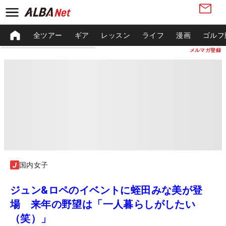
全ツアー
ギア
レッスン
ライフ
漫画
ゴルフ
メルマガ登録
国内女子
ジュン&ロペのイベントに蛭田みな美が登
場 来年の野望は「一人暮らしがしたい
（笑）」