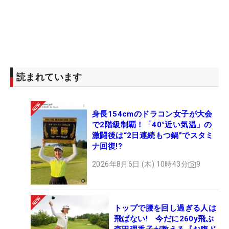
読まれています
身長154cmのドラコン女子が大会
で2階級制覇！「40°近い気温」の
激闘後は“2日連続もつ鍋”でスタミ
ナ回復!?
2026年8月6日 (木) 10時43分
9
トップで腰を回し過ぎる人は
飛ばない! 今だに260y飛ぶ