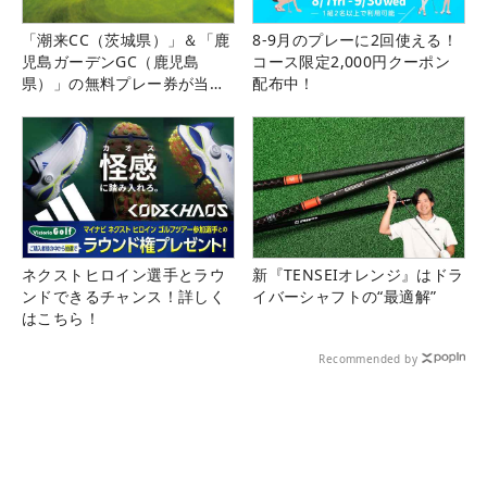
「潮来CC（茨城県）」＆「鹿
8-9月のプレーに2回使える！
児島ガーデンGC（鹿児島
コース限定2,000円クーポン
県）」の無料プレー券が当た
配布中！
る！！
ネクストヒロイン選手とラウ
新『TENSEIオレンジ』はドラ
ンドできるチャンス！詳しく
イバーシャフトの“最適解”
はこちら！
Recommended by