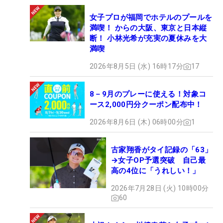
女子プロが福岡でホテルのプールを
満喫！ からの大阪、東京と日本縦
断！ 小林光希が充実の夏休みを大
満喫
2026年8月5日 (水) 16時17分
17
8－9月のプレーに使える！対象コ
ース2,000円分クーポン配布中！
2026年8月6日 (木) 06時00分
1
古家翔香がタイ記録の「63」
→女子OP予選突破 自己最
高の4位に「うれしい！」
2026年7月28日 (火) 10時00分
60