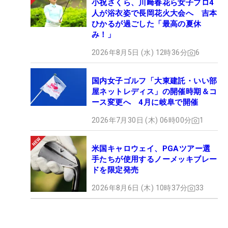
小祝さくら、川﨑春花ら女子プロ4
人が浴衣姿で長岡花火大会へ 吉本
ひかるが過ごした「最高の夏休
み！」
2026年8月5日 (水) 12時36分
6
国内女子ゴルフ「大東建託・いい部
屋ネットレディス」の開催時期＆コ
ース変更へ 4月に岐阜で開催
2026年7月30日 (木) 06時00分
1
米国キャロウェイ、PGAツアー選
手たちが使用するノーメッキブレー
ドを限定発売
2026年8月6日 (木) 10時37分
33