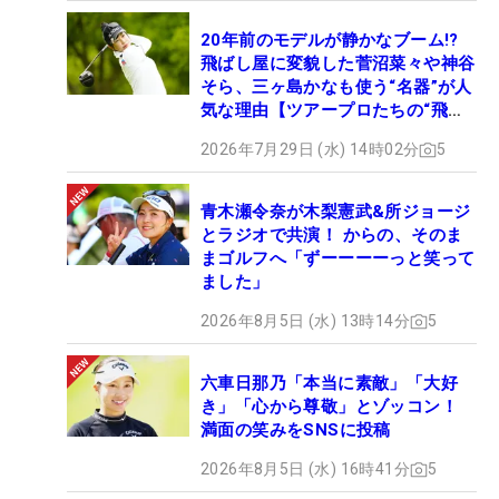
20年前のモデルが静かなブーム!?
飛ばし屋に変貌した菅沼菜々や神谷
そら、三ヶ島かなも使う“名器”が人
気な理由【ツアープロたちの“飛ば
しギア”】
2026年7月29日 (水) 14時02分
5
青木瀬令奈が木梨憲武&所ジョージ
とラジオで共演！ からの、そのま
まゴルフへ「ずーーーーっと笑って
ました」
2026年8月5日 (水) 13時14分
5
六車日那乃「本当に素敵」「大好
き」「心から尊敬」とゾッコン！
満面の笑みをSNSに投稿
2026年8月5日 (水) 16時41分
5