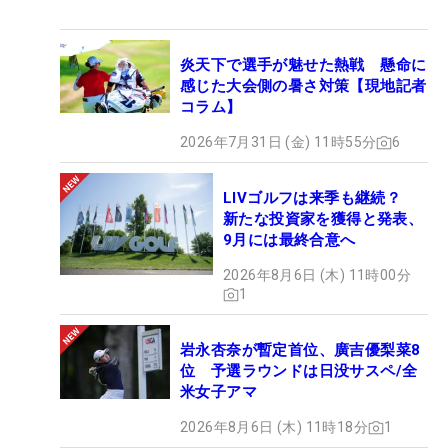
炎天下で選手が魅せた熱戦 懸命に
感じた大会側の暑さ対策【現地記者
コラム】
2026年7月31日 (金) 11時55分
6
LIVゴルフは来季も継続？
新たな投資家を獲得と発表、
9月には最終合意へ
2026年8月6日 (木) 11時00分
1
岩永杏奈が暫定首位、廣吉優梨菜8
位 予選ラウンドは日没サスペ/全
米女子アマ
2026年8月6日 (木) 11時18分
1