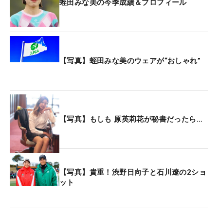
蛭田みな美の今季成績＆プロフィール
本来、重機は専門の運転免許を持っている人にしか
寄贈ができないようで、その時に父・宏さんは免許
を持っていなかった。そこで、大会主催者の日本キ
ャタピラーが宏さんにマンツーマンで指導。無事に
【写真】蛭田みな美のウェアが“おしゃれ”
免許を取得し、納車ができた。「今、何に使ってい
るのですかね？ お庭を掘っていると思います」
と、会場の笑いを誘った。
【写真】もしも 原英莉花が秘書だったら…
来年の目標については、「今、実家暮らしなのです
けど、一人暮らしもしてみたいなと思っています
（笑）」と、野望を明かした。いつも宏さんはツア
ーに帯同をしているが、現地合流が理想と語り、
【写真】貴重！渋野日向子と石川遼の2ショ
「1月、2月に家の内見に行こうと思っています」。
ット
来年、28歳を迎える蛭田が新生活をスタートさせる
かもしれない。