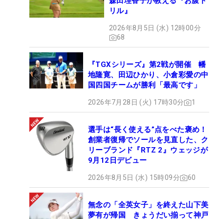
森田理香子が教える『お腹ド
リル』
2026年8月5日 (水) 12時00分
68
『TGXシリーズ』第2戦が開催 幡
地隆寛、田辺ひかり、小倉彩愛の中
国四国チームが勝利「最高です」
2026年7月28日 (火) 17時30分
1
選手は“長く使える”点をべた褒め！
創業者復帰でソールを見直した、ク
リーブランド『RTZ 2』ウェッジが
9月12日デビュー
2026年8月5日 (水) 15時09分
60
無念の「全英女子」を終えた山下美
夢有が帰国 きょうだい揃って神戸