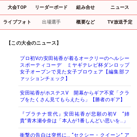
大会TOP
リーダーボード
組み合せ
ニュース
ライブフォト
出場選手
概要など
TV放送予定
【この大会のニュース】
プロ初Vの安田祐香が着るオークリーのヘルシー
スポーティコーデ ミヤギテレビ杯ダンロップ
女子オープンで見た女子プロウェア【編集部フ
ァッションチェック】
安田祐香がホステスV 開幕からギア不変「クラ
ブをたくさん見てもらえたら」【勝者のギア】
『プラチナ世代』安田祐香が悲願の初V “姉
貴”青木瀬令奈は「本人が1番しんどい思いを…」
衝撃の告白は突然に… “セクシー・クイーン” ア