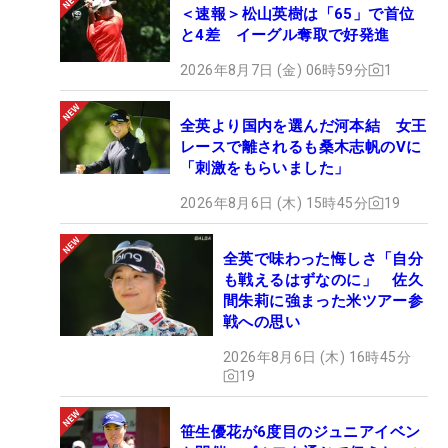
＜速報＞松山英樹は「65」で首位
と4差 イーグル奪取で好発進
2026年8月7日 (金) 06時59分
1
全英より国内を選んだ河本結 女王
レースで離されるも桑木志帆のVに
「刺激をもらいました」
2026年8月6日 (木) 15時45分
19
全英で味わった悔しさ「自分
も戦えるはずなのに」 佐久
間朱莉に強まった米ツアー参
戦への思い
2026年8月6日 (木) 16時45分
19
笹生優花が6度目のジュニアイベン