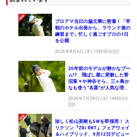
プロアマ当日の脇元華に密着！「早
朝のホテル出発から、ラウンド後の
練習まで」忙しく過ごすプロの1日
を公開
2026年8月6日 (木) 15時50分
1
20年前のモデルが静かなブー
ム!? 飛ばし屋に変貌した菅
沼菜々や神谷そら、三ヶ島か
なも使う“名器”が人気な理由
【ツアープロたちの“飛ばし
2026年7月29日 (水) 14時02分
ギア”】
5
珍しく松山英樹も5Wを即採用！ ス
リクソン『ZXi RKT』フェアウェイ
＆ハイブリッド、9月12日デビュー