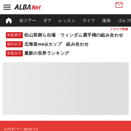
全ツアー
ギア
レッスン
ライフ
漫画
ゴルフ
メルマガ登録
松山英樹ら出場 ウィンダム選手権の組み合わせ
米国男子
北海道meijiカップ 組み合わせ
国内女子
最新の世界ランキング
米国女子
JLPGAツアー
国内女子