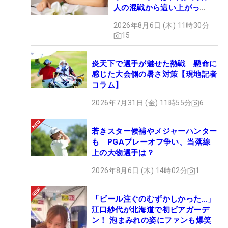
人の混戦から這い上がっ
た“新星ヒロイン”
2026年8月6日 (木) 11時30分
15
炎天下で選手が魅せた熱戦 懸命に
感じた大会側の暑さ対策【現地記者
コラム】
2026年7月31日 (金) 11時55分
6
若きスター候補やメジャーハンター
も PGAプレーオフ争い、当落線
上の大物選手は？
2026年8月6日 (木) 14時02分
1
「ビール注ぐのむずかしかった…」
江口紗代が北海道で初ビアガーデ
ン！ 泡まみれの姿にファンも爆笑