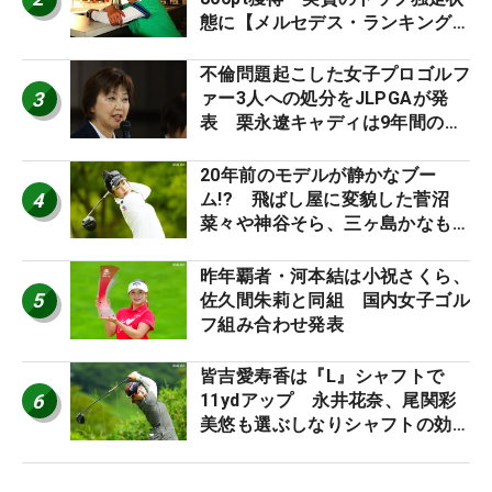
態に【メルセデス・ランキング番
外編】
不倫問題起こした女子プロゴルフ
3
ァー3人への処分をJLPGAが発
表 栗永遼キャディは9年間の立
ち入り禁止
20年前のモデルが静かなブー
4
ム!? 飛ばし屋に変貌した菅沼
菜々や神谷そら、三ヶ島かなも使
う“名器”が人気な理由【ツアープ
ロたちの“飛ばしギア”】
昨年覇者・河本結は小祝さくら、
5
佐久間朱莉と同組 国内女子ゴル
フ組み合わせ発表
皆吉愛寿香は『L』シャフトで
6
11ydアップ 永井花奈、尾関彩
美悠も選ぶしなりシャフトの効果
【ツアープロたちの“飛ばしギ
ア”】