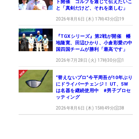
ト開催 ゴルフを通じて伝えたいこ
と「真剣だけど、それを楽しむ」
2026年8月6日 (木) 17時43分
19
『TGXシリーズ』第2戦が開催 幡
地隆寛、田辺ひかり、小倉彩愛の中
国四国チームが勝利「最高です」
2026年7月28日 (火) 17時30分
1
“替えないプロ”今平周吾が10年ぶり
にドライバーチェンジ！ UT、5W
は名器を継続使用中 #男子プロセ
ッティング
2026年8月6日 (木) 15時49分
38