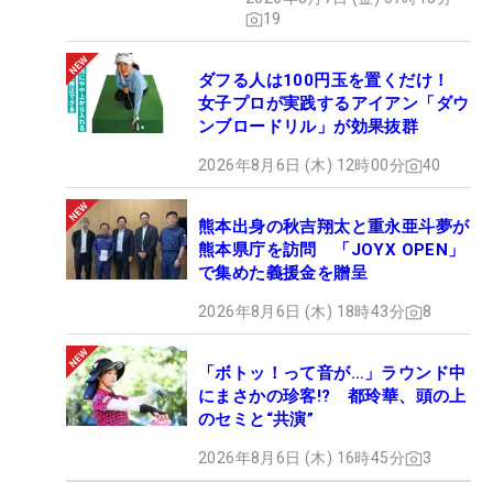
19
ダフる人は100円玉を置くだけ！
女子プロが実践するアイアン「ダウ
ンブロードリル」が効果抜群
2026年8月6日 (木) 12時00分
40
熊本出身の秋吉翔太と重永亜斗夢が
熊本県庁を訪問 「JOYX OPEN」
で集めた義援金を贈呈
2026年8月6日 (木) 18時43分
8
「ボトッ！って音が…」ラウンド中
にまさかの珍客!? 都玲華、頭の上
のセミと“共演”
2026年8月6日 (木) 16時45分
3