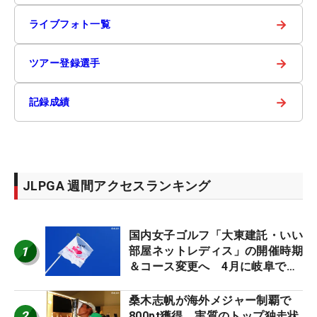
→
ライブフォト一覧
→
ツアー登録選手
→
記録成績
JLPGA 週間アクセスランキング
国内女子ゴルフ「大東建託・いい
1
部屋ネットレディス」の開催時期
＆コース変更へ 4月に岐阜で開
催
桑木志帆が海外メジャー制覇で
2
800pt獲得 実質のトップ独走状