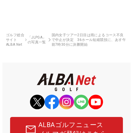
ゴルフ総合
国内女子ツアー2日目は雨によるコース不良
「JLPGA」
サイト
で中止が決定 36ホール短縮競技に、あす午
の写真一覧
ALBA Net
前7時30分に決勝開始
ALBAゴルフニュース