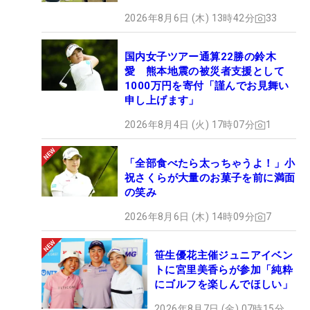
2026年8月6日 (木) 13時42分
33
国内女子ツアー通算22勝の鈴木
愛 熊本地震の被災者支援として
1000万円を寄付「謹んでお見舞い
申し上げます」
2026年8月4日 (火) 17時07分
1
「全部食べたら太っちゃうよ！」小
祝さくらが大量のお菓子を前に満面
の笑み
2026年8月6日 (木) 14時09分
7
笹生優花主催ジュニアイベン
トに宮里美香らが参加「純粋
にゴルフを楽しんでほしい」
2026年8月7日 (金) 07時15分