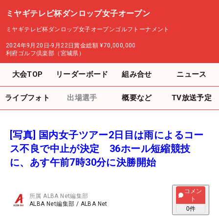
ミヤギテレビ杯ダンロップ女子オープン
ミヤギテレビ杯ダンロップ女子オープンゴルフトーナメント
2024年9月20日-9月22日
賞金総額
¥70,000,000
利府ゴルフ倶楽部（宮城県）
大会TOP
リーダーボード
組み合せ
ニュース
ライブフォト
出場選手
概要など
TV放送予定
[写真] 国内女子ツアー2日目は雨によるコー
ス不良で中止が決定 36ホール短縮競技
に、あす午前7時30分に決勝開始
コメン
所属
ALBA Net編集部
ト
ALBA Net編集部
/
ALBA Net
0
件