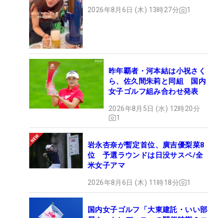
2026年8月6日 (木) 13時27分
1
昨年覇者・河本結は小祝さく
ら、佐久間朱莉と同組 国内
女子ゴルフ組み合わせ発表
2026年8月5日 (水) 12時20分
1
岩永杏奈が暫定首位、廣吉優梨菜8
位 予選ラウンドは日没サスペ/全
米女子アマ
2026年8月6日 (木) 11時18分
1
国内女子ゴルフ「大東建託・いい部