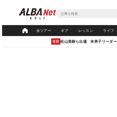
全ツアー
ギア
レッスン
ライフ
松山英樹ら出場 米男子リーダー
注目