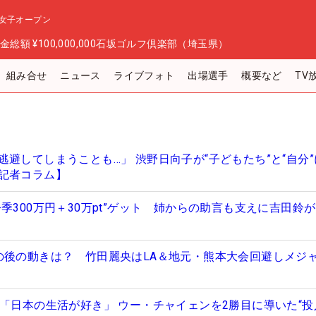
女子オープン
金総額
¥100,000,000
石坂ゴルフ倶楽部（埼玉県）
組み合せ
ニュース
ライブフォト
出場選手
概要など
TV
避してしまうことも…」 渋野日向子が“子どもたち”と“自分
記者コラム】
季300万円＋30万pt”ゲット 姉からの助言も支えに吉田鈴
の後の動きは？ 竹田麗央はLA＆地元・熊本大会回避しメジ
司「日本の生活が好き」 ウー・チャイェンを2勝目に導いた“投