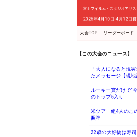
富士フイルム・スタジオアリス
2026年4月10日-4月12日
賞
大会TOP
リーダーボード
【この大会のニュース】
「大人になると現実逃
たメッセージ【現地
ルーキー賞だけで“今
のトップ5入り
米ツアー組4人のこ
照準
22歳の大好物は寿