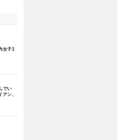
内女子2
んでい
イアン、