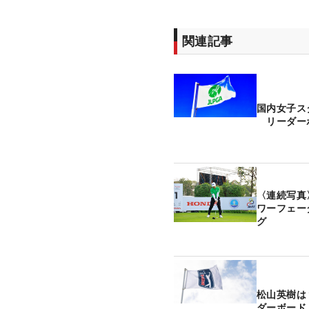
関連記事
国内女子ス
リーダー
〈連続写真
ワーフェー
グ
松山英樹は
ダーボード