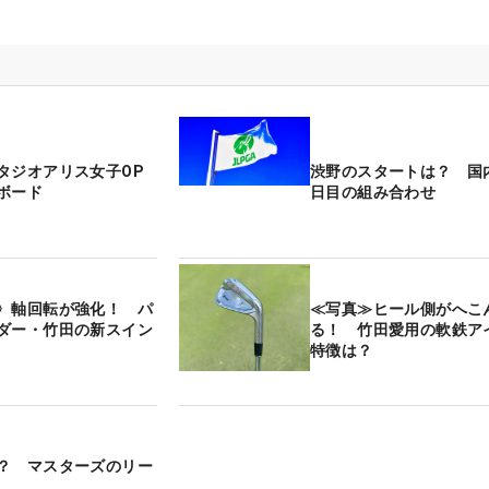
タジオアリス女子OP
渋野のスタートは？ 国
ボード
日目の組み合わせ
〉軸回転が強化！ パ
≪写真≫ヒール側がへこ
ダー・竹田の新スイン
る！ 竹田愛用の軟鉄ア
特徴は？
？ マスターズのリー