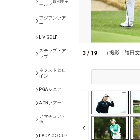
欧州男子
ールド
アジアンツア
ー
LIV GOLF
ステップ・ア
3
/
19
（撮影：福田
ップ
ネクストヒロ
イン
PGAシニア
ACNツアー
アマチュア・
他
LADY GO CUP