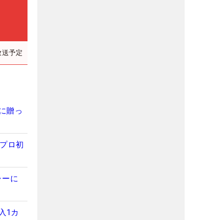
放送予定
”に贈っ
がプロ初
ャーに
入1カ