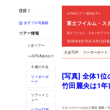
注目！
JLPGAツアー
国内女子
富士フイルム・ス
女子プロ写真館
ツアー情報
富士フイルム・スタジオアリス
2026年4月10日-4月12日
賞
全ツアー
大会TOP
リーダーボード
JLPGA
国内女子
今週の大会
[写真] 全体1
リーダーボ
ード
竹田麗央は1年
ツアーメニ
ュー
所属
ALBA Net編集部
間宮 輝憲
/
T
ツアーTOP