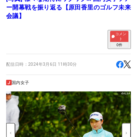
ー開幕戦を振り返る【原田香里のゴルフ未来
会議】
コメン
ト
0
件
配信日時：
2024年3月6日 11時30分
国内女子