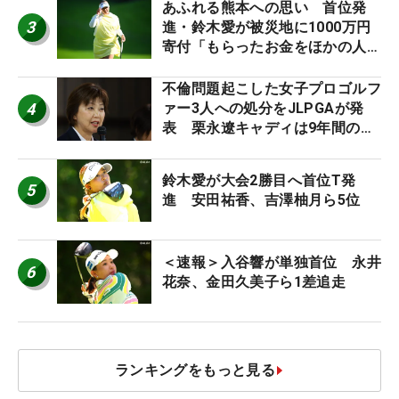
あふれる熊本への思い 首位発
3
進・鈴木愛が被災地に1000万円
寄付「もらったお金をほかの人
に」
不倫問題起こした女子プロゴルフ
4
ァー3人への処分をJLPGAが発
表 栗永遼キャディは9年間の立
ち入り禁止
鈴木愛が大会2勝目へ首位T発
5
進 安田祐香、吉澤柚月ら5位
＜速報＞入谷響が単独首位 永井
6
花奈、金田久美子ら1差追走
ランキングをもっと見る