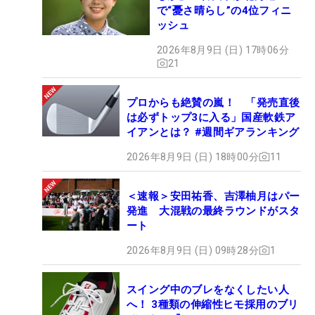
で“憂さ晴らし”の4位フィニ
ッシュ
2026年8月9日 (日) 17時06分
21
プロからも絶賛の嵐！ 「発売直後
は必ずトップ3に入る」国産軟鉄ア
イアンとは？ #週間ギアランキング
2026年8月9日 (日) 18時00分
11
＜速報＞安田祐香、吉澤柚月はパー
発進 大混戦の最終ラウンドがスタ
ート
2026年8月9日 (日) 09時28分
1
スイング中のブレをなくしたい人
へ！ 3種類の伸縮性ヒモ採用のブリ