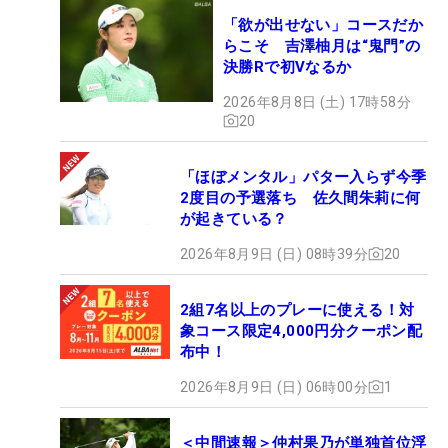
「欲が出せない」コースだか
らこそ 吉澤柚月は“鬼門”の
決勝Rで初Vなるか
2026年8月8日 (土) 17時58分
20
「ほぼメンタル」パター入らず今季
2度目の予選落ち 佐久間朱莉に何
が起きている？
2026年8月9日 (日) 08時39分
20
2組7名以上のプレーに使える！対
象コース限定4,000円分クーポン配
布中！
2026年8月9日 (日) 06時00分
1
＜中間速報＞仲村果乃が単独首位浮