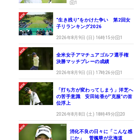
1
“生き残り”をかけた争い 第2回女
子リランキング2026
2026年8月9日 (日) 16時15分
1
全米女子アマチュアゴルフ選手権
決勝マッチプレーの成績
2026年8月9日 (日) 17時26分
1
「打ち方が変わってしまう」洋芝へ
の苦手意識 安田祐香が“克服”の首
位浮上
2026年8月8日 (土) 18時49分
20
消化不良の日々に「こんな感
じか」 菅楓華が北海道