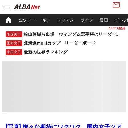
全ツアー
ギア
レッスン
ライフ
漫画
ゴルフ
メルマガ登録
松山英樹ら出場 ウィンダム選手権のリーダーボード
米国男子
北海道meijiカップ リーダーボード
国内女子
最新の世界ランキング
米国女子
[写真] 様々な期待にワクワク… 国内女子ツア