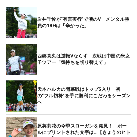
岩井千怜が“有言実行”で涙のV メンタル勝
負の18Hは「辛かった」
西郷真央は逆転Vならず 次戦は中国の米女
子ツアー「気持ちを切り替えて」
天本ハルカの開幕戦はトップ5入り 初
の“フル切符”を手に勝利にこだわるシーズン
へ
原英莉花の今季スローガンを発見！ ボー
ルにプリントされた文字は…【きょうのヒト