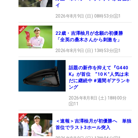
イ
2026年8月9日 (日) 08時53分
1
22歳・吉澤柚月が念願の初優勝
「全英の桑木さんから刺激を」
2026年8月9日 (日) 13時53分
1
話題の新作を抑えて『G440
K』が首位 “10Ｋ”人気は未
だに継続中 #週間ギアランキ
ング
2026年8月8日 (土) 18時00分
11
＜速報＞吉澤柚月が初優勝へ 単独
首位でラスト3ホール突入