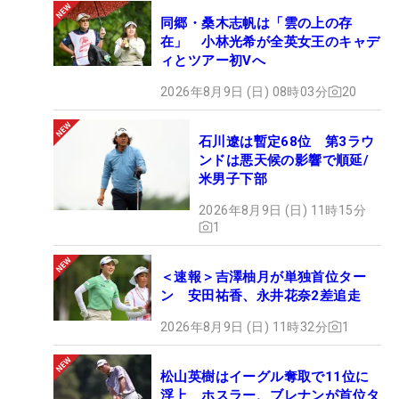
同郷・桑木志帆は「雲の上の存
在」 小林光希が全英女王のキャデ
ィとツアー初Vへ
2026年8月9日 (日) 08時03分
20
石川遼は暫定68位 第3ラウ
ンドは悪天候の影響で順延/
米男子下部
2026年8月9日 (日) 11時15分
1
＜速報＞吉澤柚月が単独首位ター
ン 安田祐香、永井花奈2差追走
2026年8月9日 (日) 11時32分
1
松山英樹はイーグル奪取で11位に
浮上 ホスラー、ブレナンが首位タ