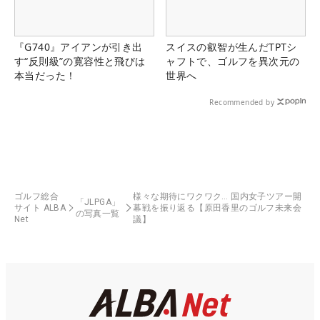
『G740』アイアンが引き出
スイスの叡智が生んだTPTシ
す“反則級”の寛容性と飛びは
ャフトで、ゴルフを異次元の
本当だった！
世界へ
Recommended by
ゴルフ総合
様々な期待にワクワク… 国内女子ツアー開
「JLPGA」
サイト ALBA
幕戦を振り返る【原田香里のゴルフ未来会
の写真一覧
Net
議】