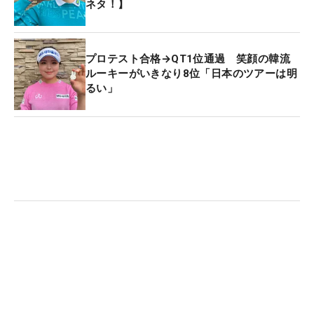
ネタ！】
プロテスト合格→QT1位通過 笑顔の韓流
ルーキーがいきなり8位「日本のツアーは明
るい」