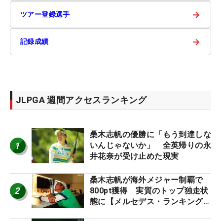
→
ツアー登録選手
→
記録成績
JLPGA 週間アクセスランキング
桑木志帆の優勝に「もう到達しな
1
いんじゃないか」 全英帰りの永
井花奈が受け止めた現実
桑木志帆が海外メジャー制覇で
2
800pt獲得 実質のトップ独走状
態に【メルセデス・ランキング番
外編】