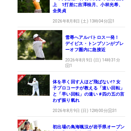
上 1打差に吉澤柚月、小林光希、
全美貞
2026年8月8日 (土) 13時04分
1
雪辱へアルバトロス一発！
デイビス・トンプソンがプレ
ーオフ圏内に急接近
2026年8月9日 (日) 14時31分
1
体を早く回す人ほど飛ばない!? 女
子プロコーチが教える「速い回転」
と「早い回転」の違い #四の五の言
わず振り氣れ
2026年8月9日 (日) 12時00分
31
初出場の鳥海颯汰が岩手県オープン