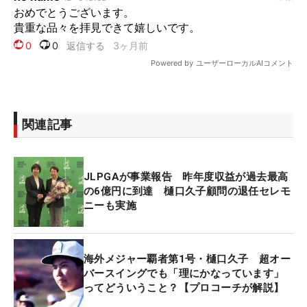
関連記事
JLPGAが事業報告 昨年度収益が過去最高
の6億円に到達 樋口久子顧問の退任セレモ
ニーも実施
海外メジャー覇者第1号・樋口久子 超オー
バースイングでも「理にかなっています」
ってどういうこと？【プロコーチが解説】