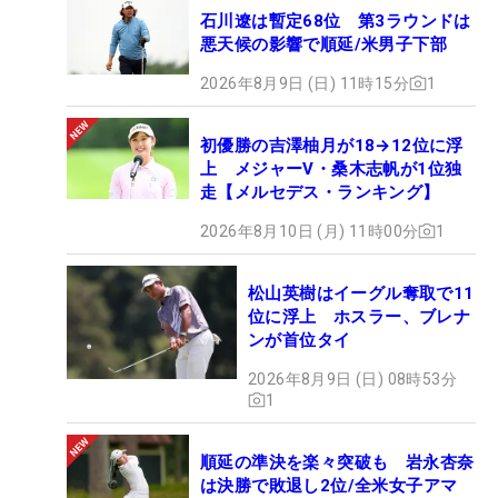
石川遼は暫定68位 第3ラウンドは
悪天候の影響で順延/米男子下部
2026年8月9日 (日) 11時15分
1
初優勝の吉澤柚月が18→12位に浮
上 メジャーV・桑木志帆が1位独
走【メルセデス・ランキング】
2026年8月10日 (月) 11時00分
1
松山英樹はイーグル奪取で11
位に浮上 ホスラー、ブレナ
ンが首位タイ
2026年8月9日 (日) 08時53分
1
順延の準決を楽々突破も 岩永杏奈
は決勝で敗退し2位/全米女子アマ