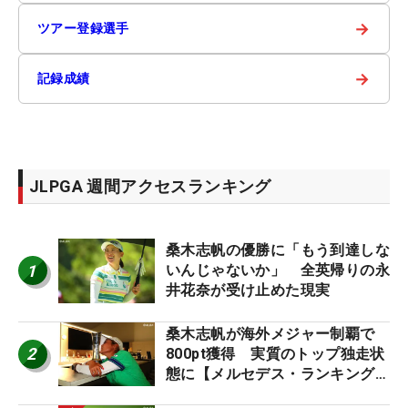
→
ツアー登録選手
→
記録成績
JLPGA 週間アクセスランキング
桑木志帆の優勝に「もう到達しな
1
いんじゃないか」 全英帰りの永
井花奈が受け止めた現実
桑木志帆が海外メジャー制覇で
2
800pt獲得 実質のトップ独走状
態に【メルセデス・ランキング番
外編】