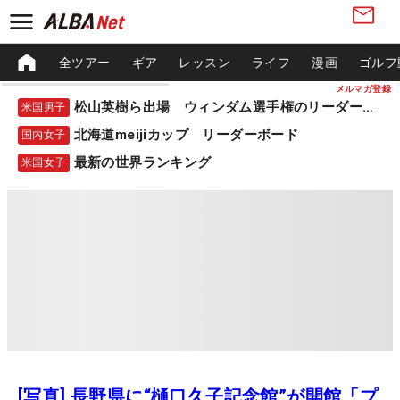
全ツアー
ギア
レッスン
ライフ
漫画
ゴルフ
メルマガ登録
松山英樹ら出場 ウィンダム選手権のリーダーボード
米国男子
北海道meijiカップ リーダーボード
国内女子
最新の世界ランキング
米国女子
[写真] 長野県に“樋口久子記念館”が開館「プ