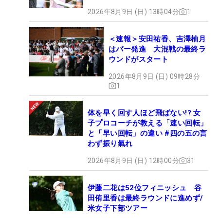
2026年8月9日 (日) 13時04分
1
＜速報＞安田祐香、吉澤柚月
はパー発進 大混戦の最終ラ
ウンドがスタート
2026年8月9日 (日) 09時28分
1
体を早く回す人ほど飛ばない!? 女
子プロコーチが教える「速い回転」
と「早い回転」の違い #四の五の言
わず振り氣れ
2026年8月9日 (日) 12時00分
31
伊藤二花は52位フィニッシュ 谷
田侑里香は最終ラウンドに進めず/
米女子下部ツアー