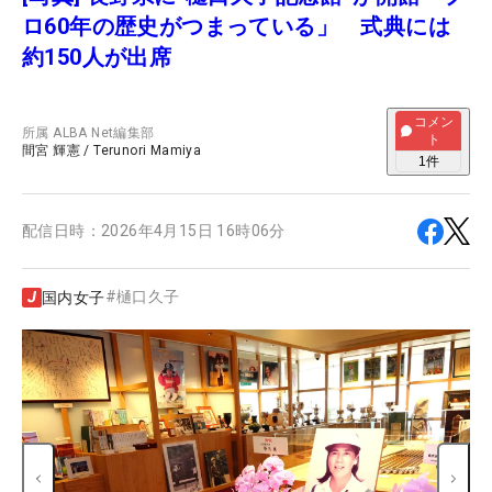
ロ60年の歴史がつまっている」 式典には
約150人が出席
コメン
所属
ALBA Net編集部
ト
間宮 輝憲
/
Terunori Mamiya
1
件
配信日時：
2026年4月15日 16時06分
#
樋口久子
国内女子