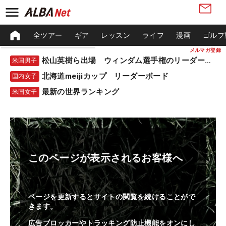
全ツアー
ギア
レッスン
ライフ
漫画
ゴルフ
メルマガ登録
松山英樹ら出場 ウィンダム選手権のリーダーボード
米国男子
北海道meijiカップ リーダーボード
国内女子
最新の世界ランキング
米国女子
このページが表示されるお客様へ
ページを更新するとサイトの閲覧を続けることがで
きます。
広告ブロッカーやトラッキング防止機能をオンにし