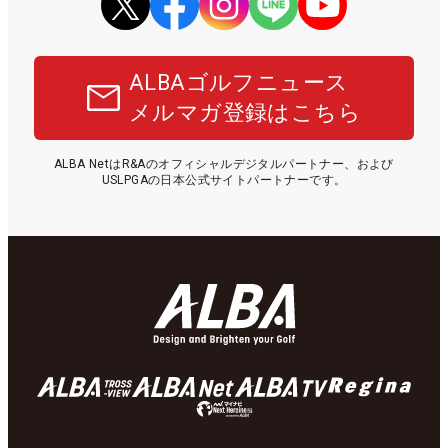
ALBAゴルフニュース
メルマガ登録はこちら
ALBA NetはR&Aのオフィシャルデジタルパートナー、および
USLPGAの日本公式サイトパートナーです。