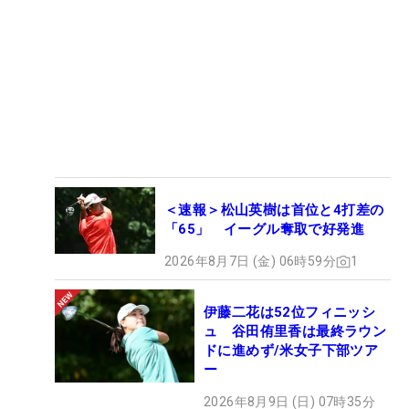
＜速報＞松山英樹は首位と4打差の
「65」 イーグル奪取で好発進
2026年8月7日 (金) 06時59分
1
伊藤二花は52位フィニッシ
ュ 谷田侑里香は最終ラウン
ドに進めず/米女子下部ツア
ー
2026年8月9日 (日) 07時35分