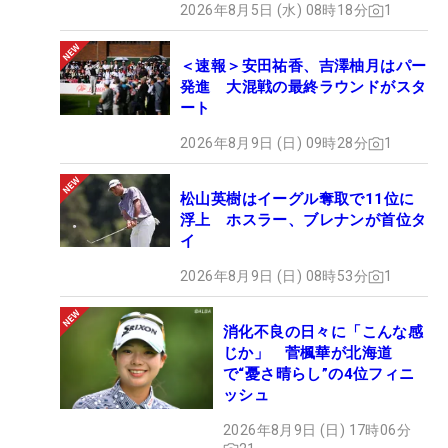
2026年8月5日 (水) 08時18分
1
＜速報＞安田祐香、吉澤柚月はパー
発進 大混戦の最終ラウンドがスタ
ート
2026年8月9日 (日) 09時28分
1
松山英樹はイーグル奪取で11位に
浮上 ホスラー、ブレナンが首位タ
イ
2026年8月9日 (日) 08時53分
1
消化不良の日々に「こんな感
じか」 菅楓華が北海道
で“憂さ晴らし”の4位フィニ
ッシュ
2026年8月9日 (日) 17時06分