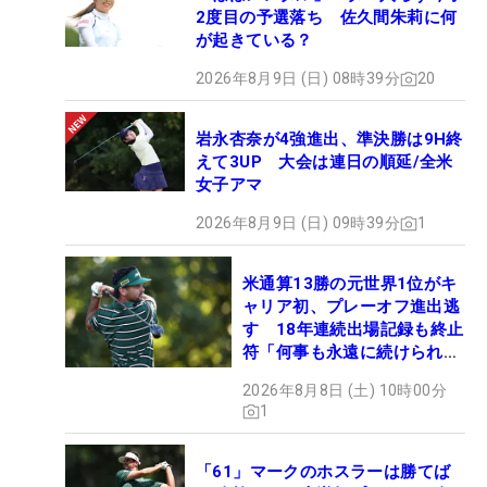
2度目の予選落ち 佐久間朱莉に何
が起きている？
2026年8月9日 (日) 08時39分
20
岩永杏奈が4強進出、準決勝は9H終
えて3UP 大会は連日の順延/全米
女子アマ
2026年8月9日 (日) 09時39分
1
米通算13勝の元世界1位がキ
ャリア初、プレーオフ進出逃
す 18年連続出場記録も終止
符「何事も永遠に続けられな
い」
2026年8月8日 (土) 10時00分
1
「61」マークのホスラーは勝てば