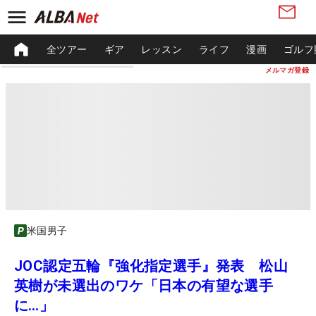
全ツアー
ギア
レッスン
ライフ
漫画
ゴルフ
メルマガ登録
米国男子
JOC認定五輪『強化指定選手』発表 松山
英樹が未選出のワケ「日本の有望な選手
に…」