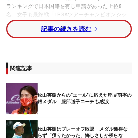
ランキングで日本国籍を有し申請があった上位8
名。女子も最終戦「LPGAツアーチャンピオンシッ
プリコーカップ」終了時点（11月28日）の女子世界
記事の続きを読む
ランキングで日本国籍を有し申請のあった上位8名
までとなっている。
強化指定選手になると、医学的サポートが提供され
るなど積極的な支援が受けられる。さらに、宮崎フ
関連記事
ェニックス・シーガイア・リゾートのコースラウン
ド、トレーニング施設などが年間を通して自由に利
用可能で、航空運賃、宿泊費、プレー費なども国か
松山英樹からの“エール”に応えた稲見萌寧の
らの選手強化費によって充当される。
銀メダル 服部道子コーチも感涙
男子の世界ランキングで日本勢トップを走る松山英
樹は、選考基準を満たしていたが、申請を行わなか
松山英樹はプレーオフ敗退 メダル獲得な
った。その理由について日本ゴルフ協会は、「松山
らず「獲りたかった、悔しさしか残らな