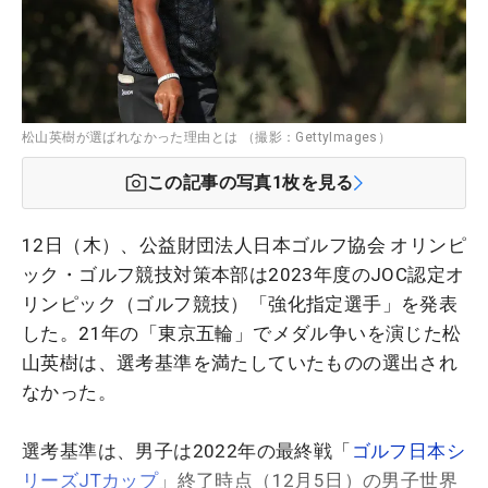
松山英樹が選ばれなかった理由とは （撮影：GettyImages）
この記事の写真
1
枚を見る
12日（木）、公益財団法人日本ゴルフ協会 オリンピ
ック・ゴルフ競技対策本部は2023年度のJOC認定オ
リンピック（ゴルフ競技）「強化指定選手」を発表
した。21年の「東京五輪」でメダル争いを演じた松
山英樹は、選考基準を満たしていたものの選出され
なかった。
選考基準は、男子は2022年の最終戦「
ゴルフ日本シ
リーズJTカップ
」終了時点（12月5日）の男子世界