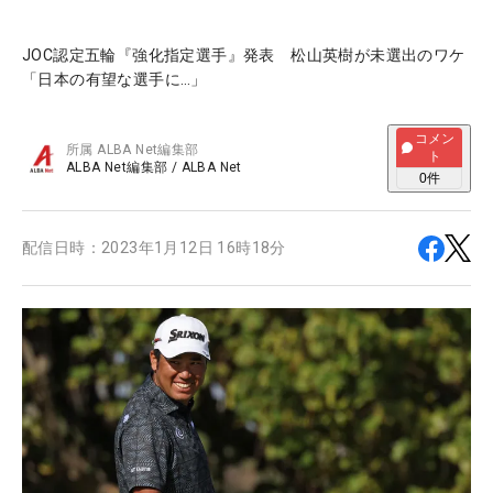
JOC認定五輪『強化指定選手』発表 松山英樹が未選出のワケ
「日本の有望な選手に…」
コメン
所属
ALBA Net編集部
ト
ALBA Net編集部
/
ALBA Net
0
件
配信日時：
2023年1月12日 16時18分