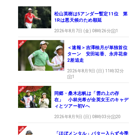
松山英樹は5アンダー暫定11位 第
1Rは悪天候のため順延
2026年8月7日 (金) 08時26分
1
＜速報＞吉澤柚月が単独首位
ターン 安田祐香、永井花奈
2差追走
2026年8月9日 (日) 11時32分
1
同郷・桑木志帆は「雲の上の存
在」 小林光希が全英女王のキャデ
ィとツアー初Vへ
2026年8月9日 (日) 08時03分
20
「ほぼメンタル」パター入らず今季