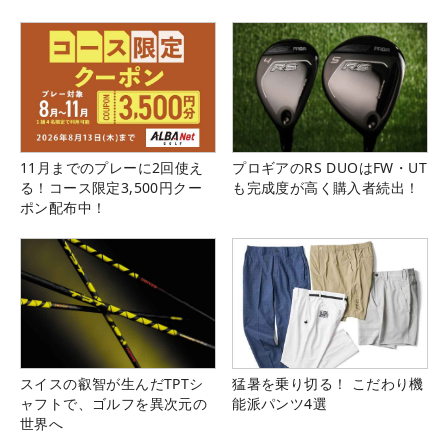
県）
11月までのプレーに2回使え
プロギアのRS DUOはFW・UT
る！コース限定3,500円クー
も完成度が高く購入者続出！
ポン配布中！
スイスの叡智が生んだTPTシ
猛暑を乗り切る！ こだわり機
ャフトで、ゴルフを異次元の
能派パンツ4選
世界へ