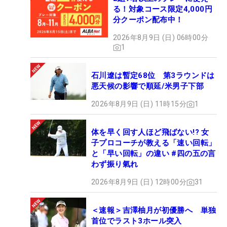
る！対象コース限定4,000円
分クーポン配布中！
2026年8月9日 (日) 06時00分
1
石川遼は暫定68位 第3ラウンドは
悪天候の影響で順延/米男子下部
2026年8月9日 (日) 11時15分
1
体を早く回す人ほど飛ばない!? 女
子プロコーチが教える「速い回転」
と「早い回転」の違い #四の五の言
わず振り氣れ
2026年8月9日 (日) 12時00分
31
＜速報＞吉澤柚月が初優勝へ 単独
首位でラスト3ホール突入