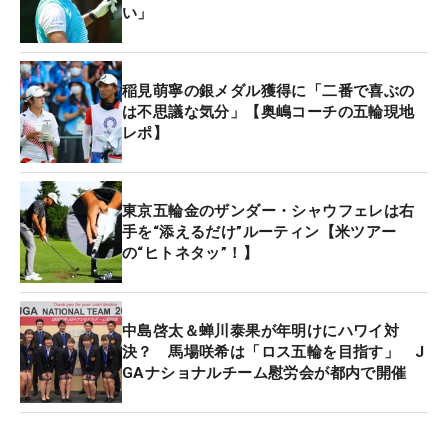
選手は米国を拠点にPGAツアーに出場している。こ
い」
の強化選手の認定では、国内施設利用のサポートが
主になるが、それを十分に受けづらいとのことでし
た。それならば、自分のかわりに、日本の有望な選
稲見萌寧の銀メダル獲得に「二番で喜ぶの
手に使ってほしいという申し入れがあった」と明か
は不思議な気分」【奥嶋コーチの五輪現地
レポ】
した。
「東京五輪」で銀メダルを獲得した稲見萌寧ら16名
東京五輪金のザンダー・シャウフェレは右
が選出。女子ではメジャー大会を含む2勝を挙げた
手を“添えるだけ”ルーティン【米ツアー
川崎春花が、男子では米下部ツアーへの出場を決め
の“ヒトネタッ”！】
ている大西魁斗、桂川有人らが新たに選ばれた。認
定期間は2023年1月1日〜同12月31日まで。
中島啓太＆蝉川泰果が年明けにハワイ対
決？ 馬場咲希は「ロス五輪を目指す」 J
GAナショナルチーム慰労会が都内で開催