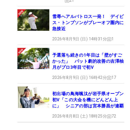
21
雪辱へアルバトロス一発！ デイビ
ス・トンプソンがプレーオフ圏内に
急接近
2026年8月9日 (日) 14時31分
1
予選落ち続きの1年目は「壁がすご
かった」 パット劇的改善の吉澤柚
月がプロ3年目で初V
2026年8月9日 (日) 16時42分
17
初出場の鳥海颯汰が岩手県オープン
初V「この大会を機にどんどん上
に」 シニアの部は宮本勝昌が連覇
2026年8月8日 (土) 18時25分
72