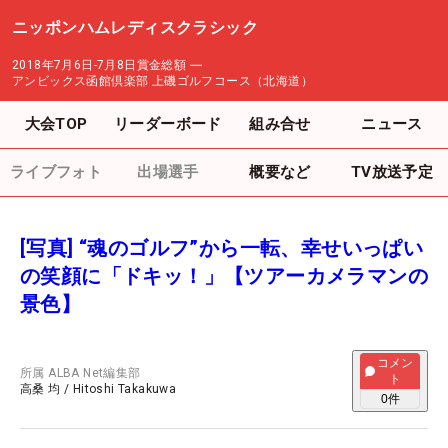
ニッポンハムレディスクラシック
2018年7月6日-7月8日
賞金総額
―
アンビックス函館倶楽部 上磯ゴルフコース（北海道）
大会TOP
リーダーボード
組み合せ
ニュース
ライブフォト
出場選手
概要など
TV放送予定
[写真] “魂のゴルフ”から一転、幸せいっぱい
の笑顔に「ドキッ！」【ツアーカメラマンの
景色】
コメン
所属
ALBA Net編集部
ト
高桑 均
/
Hitoshi Takakuwa
0
件