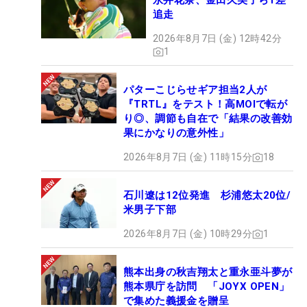
永井花奈、金田久美子ら1差
追走
2026年8月7日 (金) 12時42分
1
パターこじらせギア担当2人が
『TRTL』をテスト！高MOIで転が
り◎、調節も自在で「結果の改善効
果にかなりの意外性」
2026年8月7日 (金) 11時15分
18
石川遼は12位発進 杉浦悠太20位/
米男子下部
2026年8月7日 (金) 10時29分
1
熊本出身の秋吉翔太と重永亜斗夢が
熊本県庁を訪問 「JOYX OPEN」
で集めた義援金を贈呈