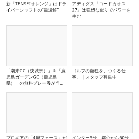
新『TENSEIオレンジ』はドラ
アディダス『コードカオス
イバーシャフトの“最適解”
27』は強烈な蹴りでパワーを
生む
「潮来CC（茨城県）」＆「鹿
ゴルフの熱狂を、つくる仕
児島ガーデンGC（鹿児島
事。｜スタッフ募集中
県）」の無料プレー券が当た
る！！
プロギアの「4層フェース」が
インター5分、都心から60分