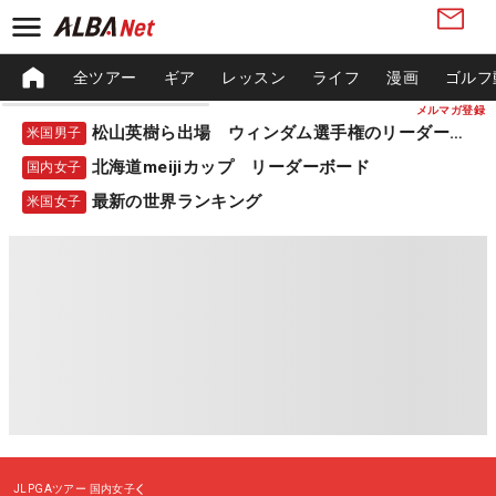
全ツアー
ギア
レッスン
ライフ
漫画
ゴルフ
メルマガ登録
松山英樹ら出場 ウィンダム選手権のリーダーボード
米国男子
北海道meijiカップ リーダーボード
国内女子
最新の世界ランキング
米国女子
JLPGAツアー
国内女子