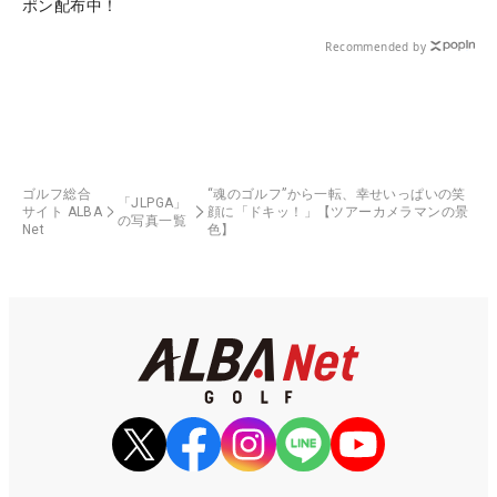
ポン配布中！
Recommended by
ゴルフ総合
“魂のゴルフ”から一転、幸せいっぱいの笑
「JLPGA」
サイト ALBA
顔に「ドキッ！」【ツアーカメラマンの景
の写真一覧
Net
色】