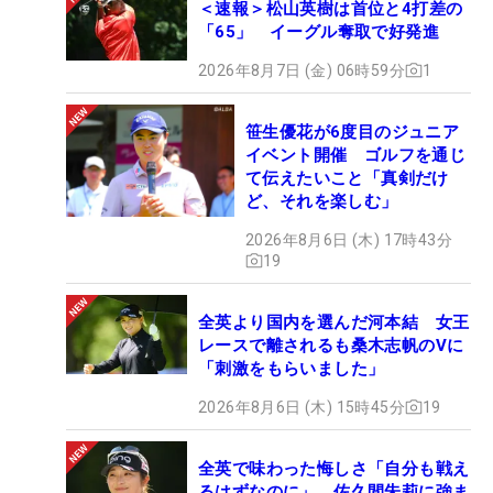
＜速報＞松山英樹は首位と4打差の
「65」 イーグル奪取で好発進
2026年8月7日 (金) 06時59分
1
笹生優花が6度目のジュニア
イベント開催 ゴルフを通じ
て伝えたいこと「真剣だけ
ど、それを楽しむ」
2026年8月6日 (木) 17時43分
19
全英より国内を選んだ河本結 女王
レースで離されるも桑木志帆のVに
「刺激をもらいました」
2026年8月6日 (木) 15時45分
19
全英で味わった悔しさ「自分も戦え
るはずなのに」 佐久間朱莉に強ま