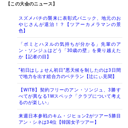
【この大会のニュース】
スズメバチの襲来に表彰式パニック、地元のお
やじさんが退治！？【ツアーカメラマンの景
色】
「ボミとハヌルの気持ちが分かる」先輩のア
ン・ソンジュはどう「30歳の壁」を乗り越えた
か【記者の目】
“初日はしょせん初日”悪天候を制したのは3日間
で地力を出す総合力のベテラン【辻にぃ見聞】
【WITB】契約フリーのアン・ソンジュ、3勝す
べてが異なる1Wスペック「クラブについて考え
るのが楽しい」
来週日本参戦のキム・ジヒョン2がツアー5勝目
アン・シネは34位【韓国女子ツアー】