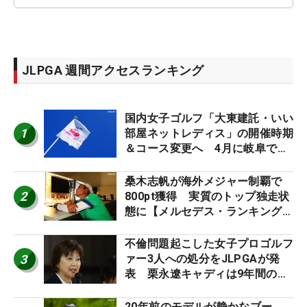
JLPGA 週間アクセスランキング
国内女子ゴルフ「大東建託・いい
1
部屋ネットレディス」の開催時期
＆コース変更へ 4月に岐阜で開
催
桑木志帆が海外メジャー制覇で
2
800pt獲得 実質のトップ独走状
態に【メルセデス・ランキング番
外編】
不倫問題起こした女子プロゴルフ
3
ァー3人への処分をJLPGAが発
表 栗永遼キャディは9年間の立
ち入り禁止
20年前のモデルが静かなブー