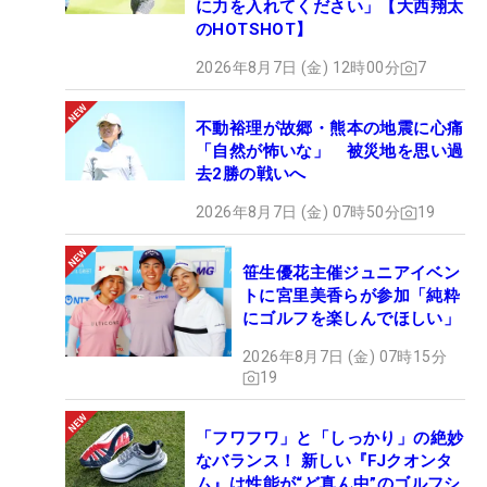
に力を入れてください」【大西翔太
のHOTSHOT】
2026年8月7日 (金) 12時00分
7
不動裕理が故郷・熊本の地震に心痛
「自然が怖いな」 被災地を思い過
去2勝の戦いへ
2026年8月7日 (金) 07時50分
19
笹生優花主催ジュニアイベン
トに宮里美香らが参加「純粋
にゴルフを楽しんでほしい」
2026年8月7日 (金) 07時15分
19
「フワフワ」と「しっかり」の絶妙
なバランス！ 新しい『FJクオンタ
ム』は性能が“ど真ん中”のゴルフシ