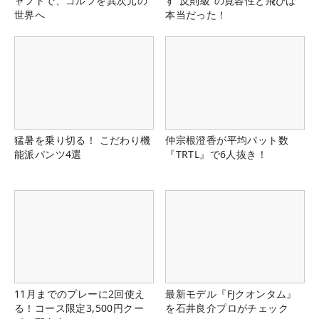
ャフトで、ゴルフを異次元の
す“反則級”の寛容性と飛びは
世界へ
本当だった！
猛暑を乗り切る！ こだわり機
仲宗根澄香が平均パット数
能派パンツ4選
『TRTL』で6人抜き！
11月までのプレーに2回使え
最新モデル『FJクオンタム』
る！コース限定3,500円クー
を石井良介プロがチェック