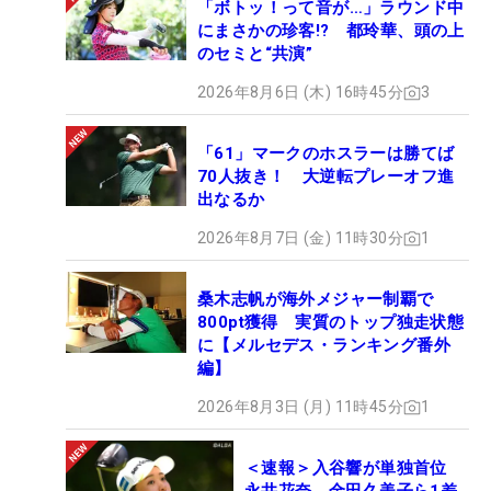
「ボトッ！って音が…」ラウンド中
にまさかの珍客!? 都玲華、頭の上
のセミと“共演”
2026年8月6日 (木) 16時45分
3
「61」マークのホスラーは勝てば
70人抜き！ 大逆転プレーオフ進
出なるか
2026年8月7日 (金) 11時30分
1
桑木志帆が海外メジャー制覇で
800pt獲得 実質のトップ独走状態
に【メルセデス・ランキング番外
編】
2026年8月3日 (月) 11時45分
1
＜速報＞入谷響が単独首位