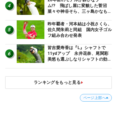
4
ム!? 飛ばし屋に変貌した菅沼
菜々や神谷そら、三ヶ島かなも使
う“名器”が人気な理由【ツアープ
ロたちの“飛ばしギア”】
昨年覇者・河本結は小祝さくら、
5
佐久間朱莉と同組 国内女子ゴル
フ組み合わせ発表
皆吉愛寿香は『L』シャフトで
6
11ydアップ 永井花奈、尾関彩
美悠も選ぶしなりシャフトの効果
【ツアープロたちの“飛ばしギ
ア”】
ランキングをもっと見る
ページ上部へ