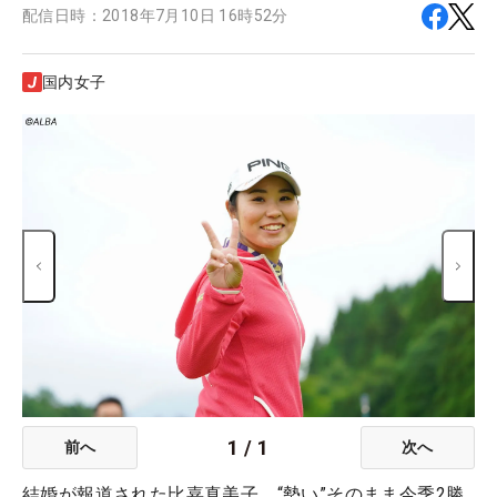
配信日時：
2018年7月10日 16時52分
国内女子
1
/
1
前へ
次へ
結婚が報道された比嘉真美子 “勢い”そのまま今季2勝