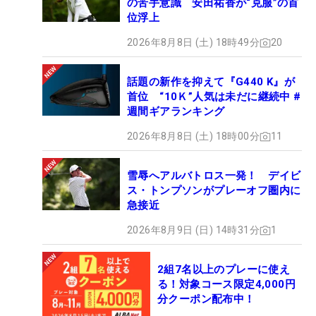
の苦手意識 安田祐香が“克服”の首
位浮上
2026年8月8日 (土) 18時49分
20
話題の新作を抑えて『G440 K』が
首位 “10Ｋ”人気は未だに継続中 #
週間ギアランキング
2026年8月8日 (土) 18時00分
11
雪辱へアルバトロス一発！ デイビ
ス・トンプソンがプレーオフ圏内に
急接近
2026年8月9日 (日) 14時31分
1
2組7名以上のプレーに使え
る！対象コース限定4,000円
分クーポン配布中！