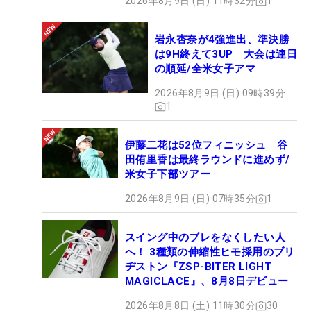
2026年8月9日 (日) 11時32分
1
岩永杏奈が4強進出、準決勝
は9H終えて3UP 大会は連日
の順延/全米女子アマ
2026年8月9日 (日) 09時39分
1
伊藤二花は52位フィニッシュ 谷
田侑里香は最終ラウンドに進めず/
米女子下部ツアー
2026年8月9日 (日) 07時35分
1
スイング中のブレをなくしたい人
へ！ 3種類の伸縮性ヒモ採用のブリ
ヂストン『ZSP-BITER LIGHT
MAGICLACE』、8月8日デビュー
2026年8月8日 (土) 11時30分
30