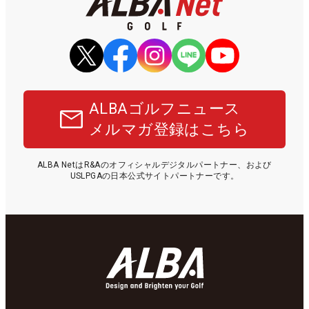
ALBAゴルフニュース
メルマガ登録はこちら
ALBA NetはR&Aのオフィシャルデジタルパートナー、および
USLPGAの日本公式サイトパートナーです。