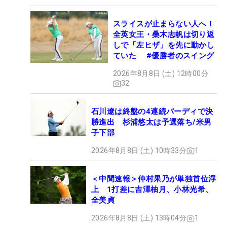
スライスが止まらない人へ！
全英女王・桑木志帆は切り返
しで「左ヒザ」を先に動かし
ていた #優勝者のスイング
2026年8月8日 (土) 12時00分
32
石川遼は終盤の4連続バーディで決
勝進出 杉浦悠太は予選落ち/米男
子下部
2026年8月8日 (土) 10時33分
1
＜中間速報＞仲村果乃が単独首位浮
上 1打差に吉澤柚月、小林光希、
全美貞
2026年8月8日 (土) 13時04分
1