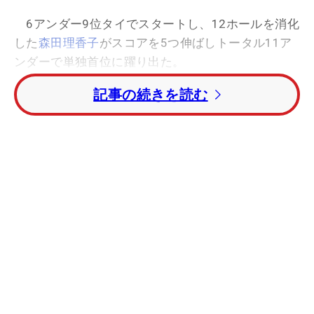
6アンダー9位タイでスタートし、12ホールを消化
した
森田理香子
がスコアを5つ伸ばしトータル11ア
ンダーで単独首位に躍り出た。
記事の続きを読む
12時25分現在、前半を終了した
横峯さくら
はスコ
アを伸ばせずトータル8アンダー4位タイ。
古閑美
保
、
上田桃子
も横峯と同じ4位タイで首位の森田を
追っている。