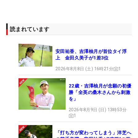
読まれています
安田祐香、吉澤柚月が首位タイ浮
上 金田久美子が1差3位
2026年8月8日 (土) 16時21分
1
22歳・吉澤柚月が念願の初優
勝「全英の桑木さんから刺激
を」
2026年8月9日 (日) 13時53分
1
「打ち方が変わってしまう」洋芝へ