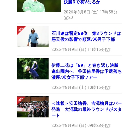
決勝Rで初Vなるか
2026年8月8日 (土) 17時58分
20
石川遼は暫定68位 第3ラウンドは
悪天候の影響で順延/米男子下部
2026年8月9日 (日) 11時15分
1
伊藤二花は「69」と巻き返し決勝
進出圏内へ 谷田侑里香は予選落ち
濃厚/米女子下部ツアー
2026年8月8日 (土) 10時15分
1
＜速報＞安田祐香、吉澤柚月はパー
発進 大混戦の最終ラウンドがスタ
ート
2026年8月9日 (日) 09時28分
1