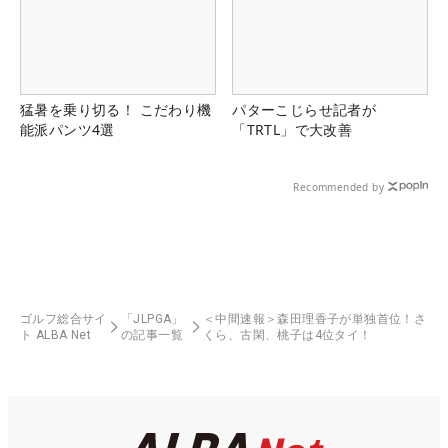
猛暑を乗り切る！ こだわり機
パターこじらせ記者が
能派パンツ4選
「TRTL」で大改善
Recommended by
ゴルフ総合サイ
「JLPGA」
＜中間速報＞森田理香子が単独首位！さ
ト ALBA Net
の記事一覧
くら、古閑、桃子は4位タイ！