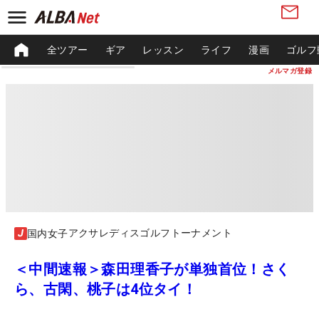
全ツアー
ギア
レッスン
ライフ
漫画
ゴルフ
メルマガ登録
アクサレディスゴルフトーナメント
国内女子
＜中間速報＞森田理香子が単独首位！さく
ら、古閑、桃子は4位タイ！