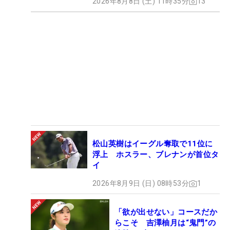
2026年8月8日 (土) 11時35分
13
松山英樹はイーグル奪取で11位に
浮上 ホスラー、ブレナンが首位タ
イ
2026年8月9日 (日) 08時53分
1
「欲が出せない」コースだか
らこそ 吉澤柚月は“鬼門”の