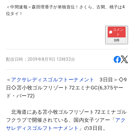
＜中間速報＞森田理香子が単独首位！さくら、古閑、桃子は4
位タイ！
コメン
ト
0
件
配信日時：
2009年8月9日 12時32分
＜
アクサレディスゴルフトーナメント
3日目＞◇9
日◇苫小牧ゴルフリゾート72エミナGC(6,375ヤー
ド・パー72)
北海道にある苫小牧ゴルフリゾート72エミナゴル
フクラブで開催されている、国内女子ツアー「
アク
サレディスゴルフトーナメント
」の3日目。