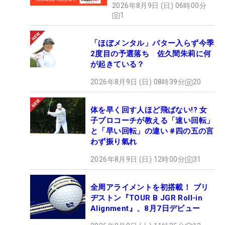
2026年8月9日 (日) 06時00分
1
「ほぼメンタル」パター入らず今季
2度目の予選落ち 佐久間朱莉に何
が起きている？
2026年8月9日 (日) 08時39分
20
体を早く回す人ほど飛ばない!? 女
子プロコーチが教える「速い回転」
と「早い回転」の違い #四の五の言
わず振り氣れ
2026年8月9日 (日) 12時00分
31
全周アライメントを初搭載！ ブリ
ヂストン『TOUR B JGR Roll-in
Alignment』、8月7日デビュー