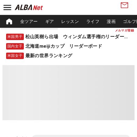
全ツアー
ギア
レッスン
ライフ
漫画
ゴルフ
メルマガ登録
松山英樹ら出場 ウィンダム選手権のリーダーボード
米国男子
北海道meijiカップ リーダーボード
国内女子
最新の世界ランキング
米国女子