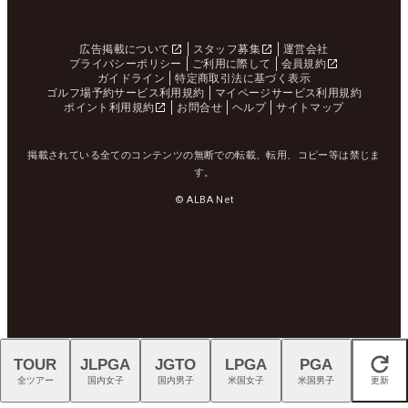
広告掲載について
スタッフ募集
運営会社
プライバシーポリシー
ご利用に際して
会員規約
ガイドライン
特定商取引法に基づく表示
ゴルフ場予約サービス利用規約
マイページサービス利用規約
ポイント利用規約
お問合せ
ヘルプ
サイトマップ
掲載されている全てのコンテンツの無断での転載、転用、コピー等は禁じま
す。
© ALBA Net
TOUR
JLPGA
JGTO
LPGA
PGA
閉じる
全ツアー
国内女子
国内男子
米国女子
米国男子
更新