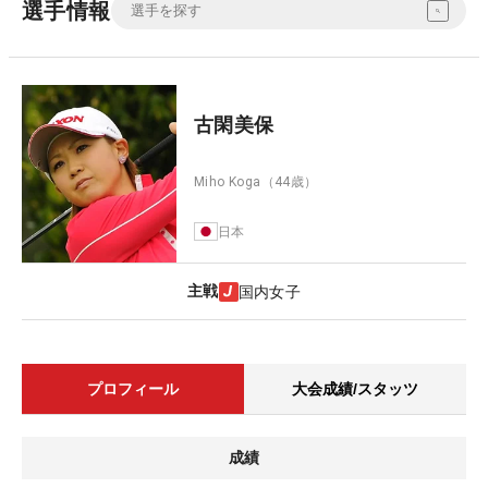
選手情報
古閑美保
Miho Koga
（44歳）
日本
主戦
国内女子
プロフィール
大会成績/スタッツ
成績