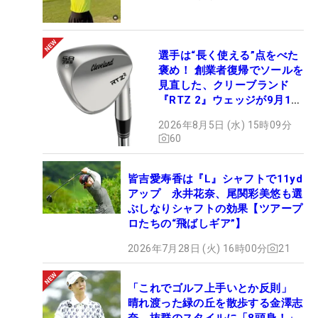
選手は“長く使える”点をべた
褒め！ 創業者復帰でソールを
見直した、クリーブランド
『RTZ 2』ウェッジが9月12
日デビュー
2026年8月5日 (水) 15時09分
60
皆吉愛寿香は『L』シャフトで11yd
アップ 永井花奈、尾関彩美悠も選
ぶしなりシャフトの効果【ツアープ
ロたちの“飛ばしギア”】
2026年7月28日 (火) 16時00分
21
「これでゴルフ上手いとか反則」
晴れ渡った緑の丘を散歩する金澤志
奈、抜群のスタイルに「8頭身！」