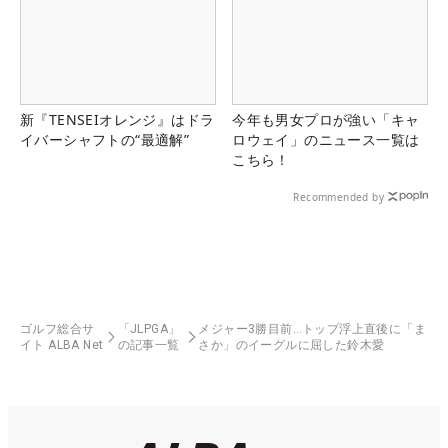
新『TENSEIオレンジ』はドラ
今年も男女プロが強い「キャ
イバーシャフトの“最適解”
ロウェイ」のニュース一覧は
こちら！
Recommended by
ゴルフ総合サ
「JLPGA」
メジャー3勝目前…トップ浮上直後に「ま
イト ALBA Net
の記事一覧
さか」のイーグルに屈した鈴木愛