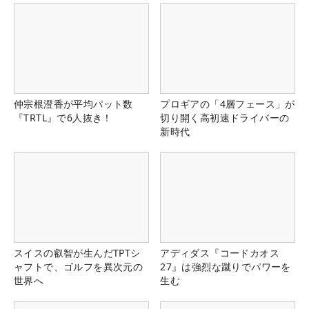
仲宗根澄香が平均パット数
プロギアの「4層フェース」が
『TRTL』で6人抜き！
切り開く高初速ドライバーの
新時代
スイスの叡智が生んだTPTシ
アディダス『コードカオス
ャフトで、ゴルフを異次元の
27』は強烈な蹴りでパワーを
世界へ
生む