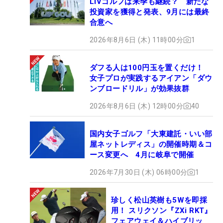
LIVゴルフは来季も継続？ 新たな
投資家を獲得と発表、9月には最終
合意へ
2026年8月6日 (木) 11時00分
1
ダフる人は100円玉を置くだけ！
女子プロが実践するアイアン「ダウ
ンブロードリル」が効果抜群
2026年8月6日 (木) 12時00分
40
国内女子ゴルフ「大東建託・いい部
屋ネットレディス」の開催時期＆コ
ース変更へ 4月に岐阜で開催
2026年7月30日 (木) 06時00分
1
珍しく松山英樹も5Wを即採
用！ スリクソン『ZXi RKT』
フェアウェイ＆ハイブリッ