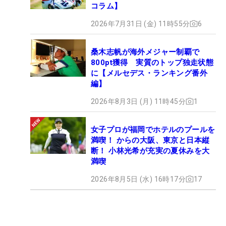
コラム】
2026年7月31日 (金) 11時55分
6
桑木志帆が海外メジャー制覇で
800pt獲得 実質のトップ独走状態
に【メルセデス・ランキング番外
編】
2026年8月3日 (月) 11時45分
1
女子プロが福岡でホテルのプールを
満喫！ からの大阪、東京と日本縦
断！ 小林光希が充実の夏休みを大
満喫
2026年8月5日 (水) 16時17分
17