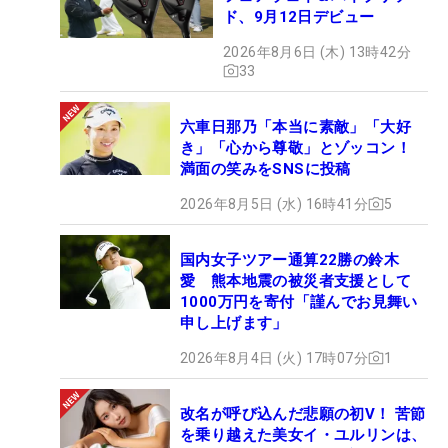
ド、9月12日デビュー
2026年8月6日 (木) 13時42分
33
六車日那乃「本当に素敵」「大好
き」「心から尊敬」とゾッコン！
満面の笑みをSNSに投稿
2026年8月5日 (水) 16時41分
5
国内女子ツアー通算22勝の鈴木
愛 熊本地震の被災者支援として
1000万円を寄付「謹んでお見舞い
申し上げます」
2026年8月4日 (火) 17時07分
1
改名が呼び込んだ悲願の初V！ 苦節
を乗り越えた美女イ・ユルリンは、