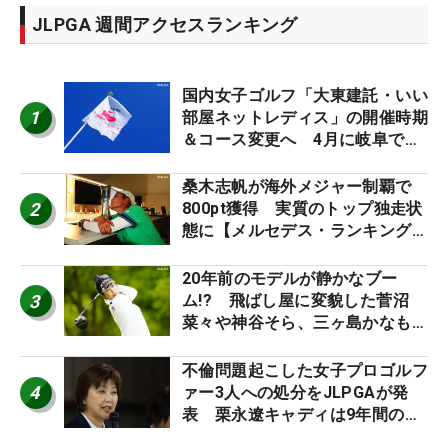
JLPGA 週間アクセスランキング
国内女子ゴルフ「大東建託・いい
1
部屋ネットレディス」の開催時期
＆コース変更へ 4月に岐阜で開
催
桑木志帆が海外メジャー制覇で
2
800pt獲得 実質のトップ独走状
態に【メルセデス・ランキング番
外編】
20年前のモデルが静かなブー
3
ム!? 飛ばし屋に変貌した菅沼
菜々や神谷そら、三ヶ島かなも使
う“名器”が人気な理由【ツアープ
ロたちの“飛ばしギア”】
不倫問題起こした女子プロゴルフ
4
ァー3人への処分をJLPGAが発
表 栗永遼キャディは9年間の立
ち入り禁止