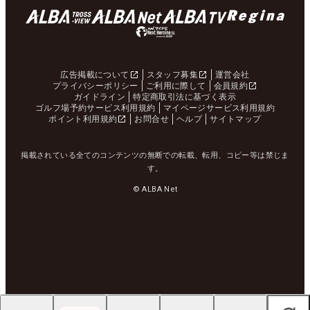
広告掲載について
スタッフ募集
運営会社
プライバシーポリシー
ご利用に際して
会員規約
ガイドライン
特定商取引法に基づく表示
ゴルフ場予約サービス利用規約
マイページサービス利用規約
ポイント利用規約
お問合せ
ヘルプ
サイトマップ
掲載されている全てのコンテンツの無断での転載、転用、コピー等は禁じま
す。
© ALBA Net