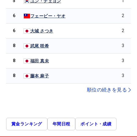
5
1
ユン・チェヨン
6
2
フェービー・ヤオ
6
2
大城 さつき
8
3
武尾 咲希
8
3
福田 真未
8
3
藤本 麻子
順位の続きを見る
賞金ランキング
年間日程
ポイント・成績