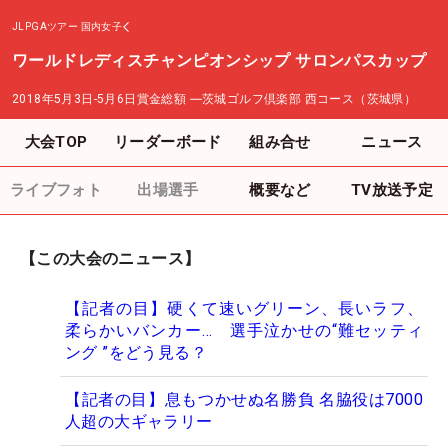
JLPGAツアー
国内女子
ワールドレディスチャンピオンシップ サロンパスカップ
2018年5月3日-5月6日
賞金総額
―
茨城ゴルフ倶楽部 西コース（茨城県）
大会TOP
リーダーボード
組み合せ
ニュース
ライブフォト
出場選手
概要など
TV放送予定
【この大会のニュース】
【記者の目】硬くて速いグリーン、長いラフ、
柔らかいバンカー… 選手泣かせの“難セッティ
ング ”をどう見る？
【記者の目】息もつかせぬ名勝負 名脇役は7000
人超の大ギャラリー