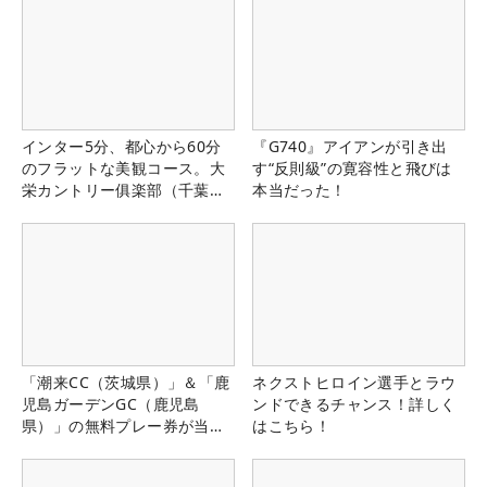
インター5分、都心から60分
『G740』アイアンが引き出
のフラットな美観コース。大
す“反則級”の寛容性と飛びは
栄カントリー俱楽部（千葉
本当だった！
県）
「潮来CC（茨城県）」＆「鹿
ネクストヒロイン選手とラウ
児島ガーデンGC（鹿児島
ンドできるチャンス！詳しく
県）」の無料プレー券が当た
はこちら！
る！！