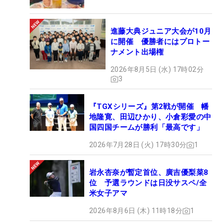
進藤大典ジュニア大会が10月
に開催 優勝者にはプロトー
ナメント出場権
2026年8月5日 (水) 17時02分
3
『TGXシリーズ』第2戦が開催 幡
地隆寛、田辺ひかり、小倉彩愛の中
国四国チームが勝利「最高です」
2026年7月28日 (火) 17時30分
1
岩永杏奈が暫定首位、廣吉優梨菜8
位 予選ラウンドは日没サスペ/全
米女子アマ
2026年8月6日 (木) 11時18分
1