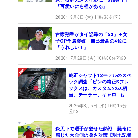
「可愛いにも程がある」
2026年8月6日 (木) 11時36分
3
古家翔香がタイ記録の「63」→女
子OP予選突破 自己最高の4位に
「うれしい！」
2026年7月28日 (火) 10時00分
60
純正シャフト12モデルのスペ
ック調査「ピンの純正Sフレ
ックスは、カスタムの6X相
当」テーラー、キャロ…もチ
ェック！
2026年8月5日 (水) 16時15分
13
炎天下で選手が魅せた熱戦 懸命に
感じた大会側の暑さ対策【現地記者