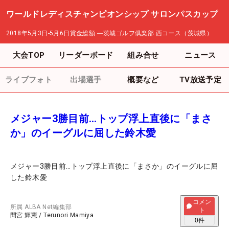
ワールドレディスチャンピオンシップ サロンパスカップ
2018年5月3日-5月6日
賞金総額
―
茨城ゴルフ倶楽部 西コース（茨城県）
大会TOP
リーダーボード
組み合せ
ニュース
ライブフォト
出場選手
概要など
TV放送予定
メジャー3勝目前…トップ浮上直後に「まさ
か」のイーグルに屈した鈴木愛
メジャー3勝目前…トップ浮上直後に「まさか」のイーグルに屈
した鈴木愛
コメン
所属
ALBA Net編集部
ト
間宮 輝憲
/
Terunori Mamiya
0
件