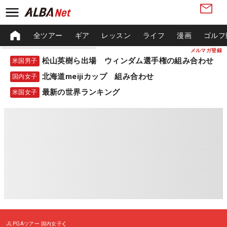
全ツアー
ギア
レッスン
ライフ
漫画
ゴルフ
メルマガ登録
松山英樹ら出場 ウィンダム選手権の組み合わせ
米国男子
北海道meijiカップ 組み合わせ
国内女子
最新の世界ランキング
米国女子
JLPGAツアー
国内女子