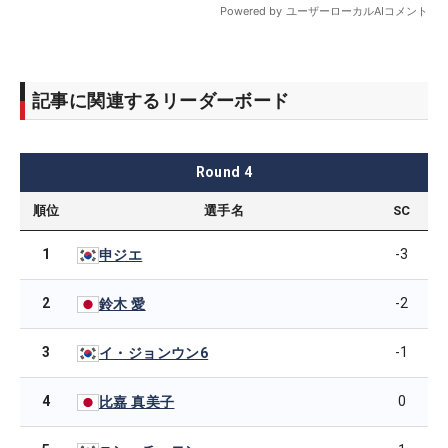
記事に関連するリーダーボード
Round
4
順位
選手名
SC
1
-3
申ジエ
2
-2
鈴木 愛
3
-1
イ・ジョンウン6
4
0
比嘉 真美子