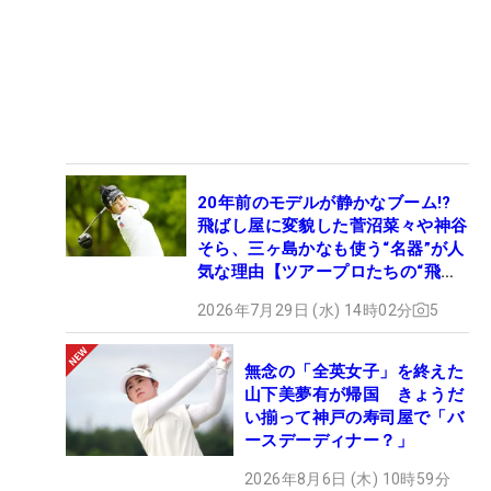
20年前のモデルが静かなブーム!?
飛ばし屋に変貌した菅沼菜々や神谷
そら、三ヶ島かなも使う“名器”が人
気な理由【ツアープロたちの“飛ば
しギア”】
2026年7月29日 (水) 14時02分
5
無念の「全英女子」を終えた
山下美夢有が帰国 きょうだ
い揃って神戸の寿司屋で「バ
ースデーディナー？」
2026年8月6日 (木) 10時59分