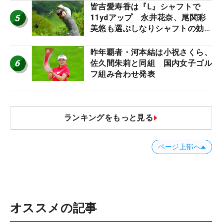
皆吉愛寿香は『L』シャフトで
5
11ydアップ 永井花奈、尾関彩
美悠も選ぶしなりシャフトの効果
【ツアープロたちの“飛ばしギ
ア”】
昨年覇者・河本結は小祝さくら、
6
佐久間朱莉と同組 国内女子ゴル
フ組み合わせ発表
ランキングをもっと見る
ページ上部へ
オススメの記事