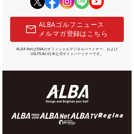
ALBAゴルフニュース
メルマガ登録はこちら
ALBA NetはR&Aのオフィシャルデジタルパートナー、および
USLPGAの日本公式サイトパートナーです。