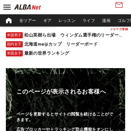
全ツアー
ギア
レッスン
ライフ
漫画
ゴルフ
メルマガ登録
松山英樹ら出場 ウィンダム選手権のリーダーボード
米国男子
北海道meijiカップ リーダーボード
国内女子
最新の世界ランキング
米国女子
このページが表示されるお客様へ
ページを更新するとサイトの閲覧を続けることがで
きます。
広告ブロッカーやトラッキング防止機能をオンにし