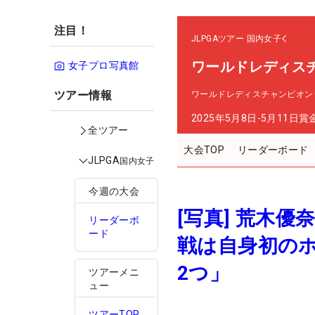
注目！
JLPGAツアー
国内女子
ワールドレディス
女子プロ写真館
ツアー情報
ワールドレディスチャンピオン
2025年5月8日-5月11日
賞
全ツアー
大会TOP
リーダーボード
JLPGA
国内女子
今週の大会
[写真] 荒木
リーダーボ
ード
戦は自身初の
2つ」
ツアーメニ
ュー
ツアーTOP