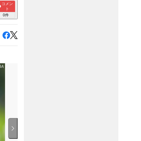
コメン
ト
0
件