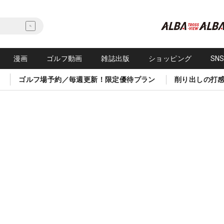
漫画
ゴルフ動画
雑誌出版
ショッピング
SN
ゴルフ場予約／毎週更新！限定優待プラン
削り出しの打