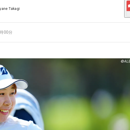
yane Takagi
4時00分