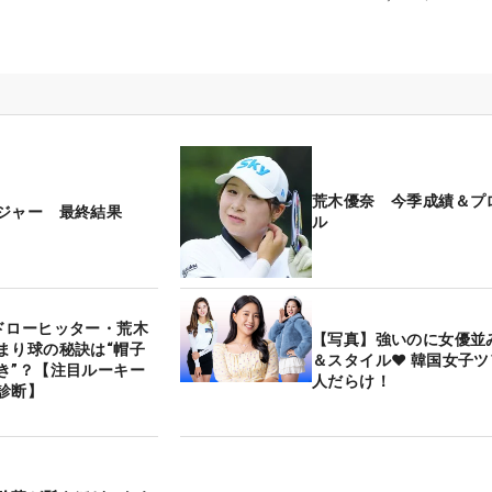
荒木優奈 今季成績＆プ
ジャー 最終結果
ル
ドローヒッター・荒木
【写真】強いのに女優並
まり球の秘訣は“帽子
＆スタイル♥ 韓国女子
き”？【注目ルーキー
人だらけ！
診断】