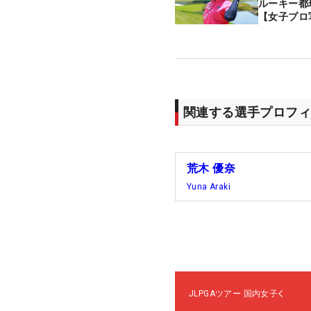
ルーキー都
【女子プロ
関連する選手プロフィ
荒木 優奈
Yuna Araki
JLPGAツアー
国内女子