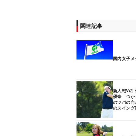
関連記事
国内女子メ
新人戦Vの
優奈 つか
のツバの向
のスイング