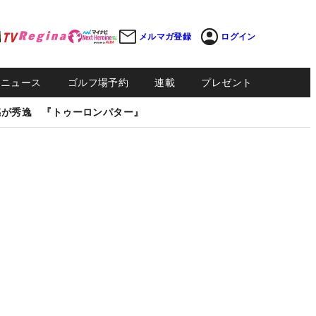
メルマガ登録
ログイン
Sニュース
ゴルフ場予約
連載
プレゼント
感が秀逸 『トゥーロンパター』