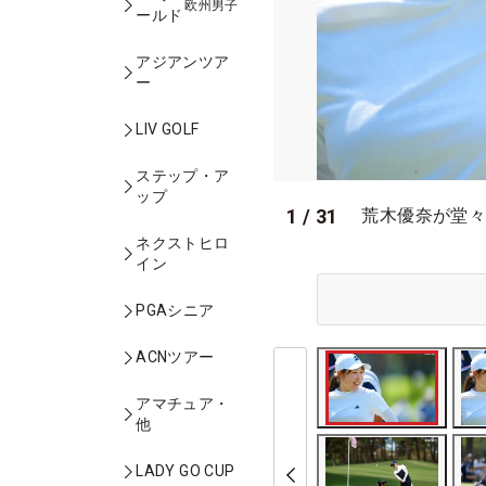
欧州男子
ールド
アジアンツア
ー
LIV GOLF
ステップ・ア
ップ
1
/
31
荒木優奈が堂々
ネクストヒロ
イン
PGAシニア
ACNツアー
アマチュア・
他
LADY GO CUP