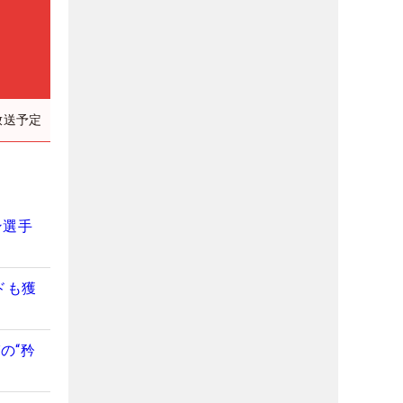
放送予定
ン選手
ドも獲
の“矜