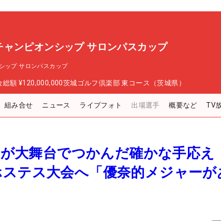
チャンピオンシップ サロンパスカップ
シップ サロンパスカップ
金総額
¥120,000,000
茨城ゴルフ倶楽部 東コース（茨城県）
組み合せ
ニュース
ライブフォト
出場選手
概要など
TV
優奈が大舞台でつかんだ確かな手応え
ホステス大会へ「優奈的メジャーが