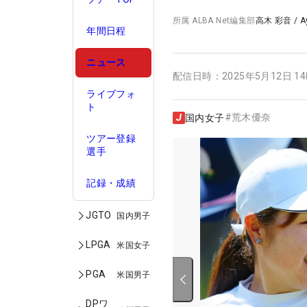
所属
ALBA Net編集部
高木 彩音
/
A
年間日程
ニュース
配信日時：
2025年5月12日 1
ライブフォ
ト
#
荒木優奈
国内女子
ツアー登録
選手
記録・成績
JGTO
国内男子
LPGA
米国女子
PGA
米国男子
DPワ