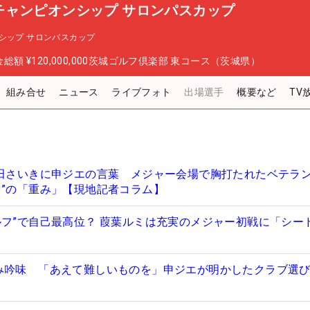
チャンピオンシップ サロンパスカップ
シップ サロンパスカップ
金総額
¥120,000,000
茨城ゴルフ倶楽部 東コース（茨城県）
組み合せ
ニュース
ライブフォト
出場選手
概要など
TV
藤田さいきに申ジエの言葉 メジャー会場で胸打たれたベテラ
台”の「重み」【現地記者コラム】
ルフ”で自己最高位？ 葭葉ルミは充実のメジャー初戦に「シー
み吟味 「あえて難しいものを」申ジエが明かしたクラブ選び