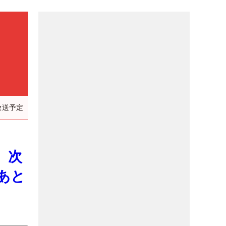
放送予定
 次
あと