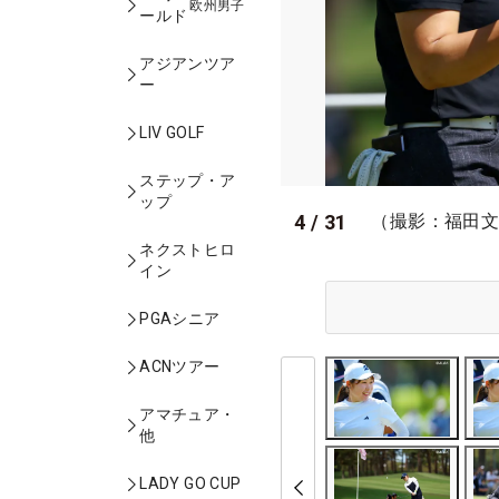
欧州男子
ールド
アジアンツア
ー
LIV GOLF
ステップ・ア
ップ
4
/
31
（撮影：福田
ネクストヒロ
イン
PGAシニア
ACNツアー
アマチュア・
他
LADY GO CUP