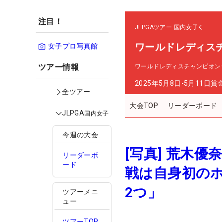
注目！
JLPGAツアー
国内女子
ワールドレディス
女子プロ写真館
ツアー情報
ワールドレディスチャンピオン
2025年5月8日-5月11日
賞
全ツアー
大会TOP
リーダーボード
JLPGA
国内女子
今週の大会
[写真] 荒木
リーダーボ
ード
戦は自身初の
2つ」
ツアーメニ
ュー
ツアーTOP