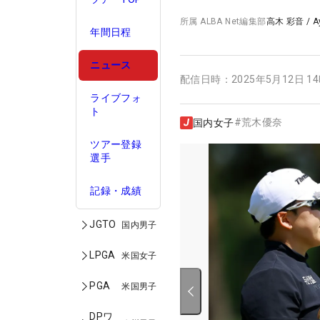
所属
ALBA Net編集部
高木 彩音
/
A
年間日程
ニュース
配信日時：
2025年5月12日 1
ライブフォ
ト
#
荒木優奈
国内女子
ツアー登録
選手
記録・成績
JGTO
国内男子
LPGA
米国女子
PGA
米国男子
DPワ