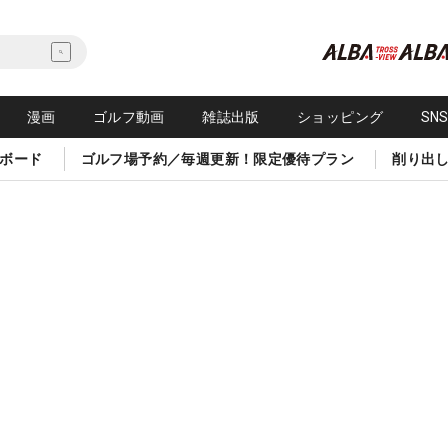
漫画
ゴルフ動画
雑誌出版
ショッピング
SN
ボード
ゴルフ場予約／毎週更新！限定優待プラン
削り出