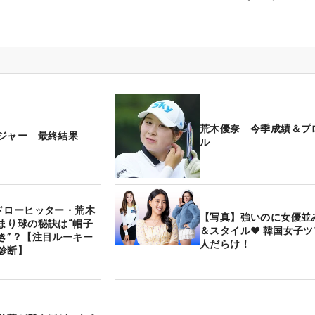
荒木優奈 今季成績＆プ
ジャー 最終結果
ル
ドローヒッター・荒木
【写真】強いのに女優並
まり球の秘訣は“帽子
＆スタイル♥ 韓国女子
き”？【注目ルーキー
人だらけ！
診断】