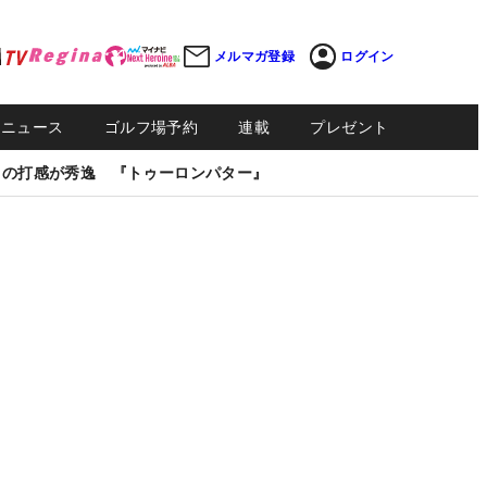
メルマガ登録
ログイン
Sニュース
ゴルフ場予約
連載
プレゼント
しの打感が秀逸 『トゥーロンパター』