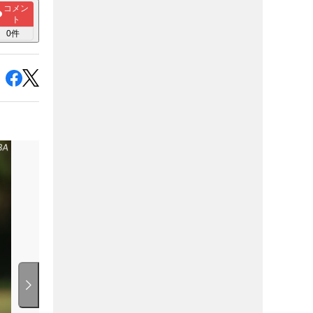
コメン
ト
0
件