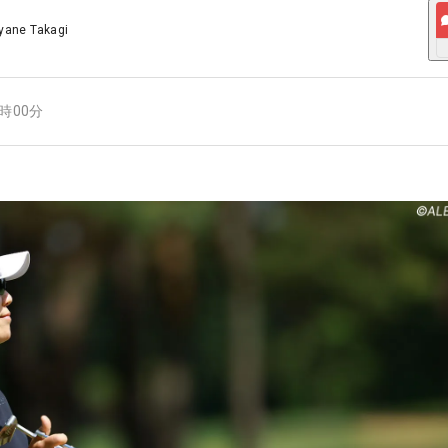
yane Takagi
4時00分