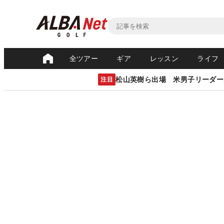
全ツアー
ギア
レッスン
ライフ
松山英樹ら出場 米男子リーダー
注目