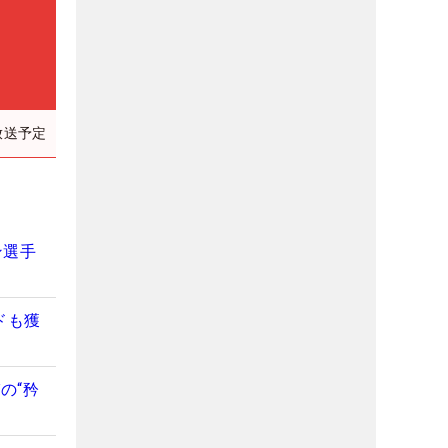
放送予定
ン選手
ドも獲
の“矜