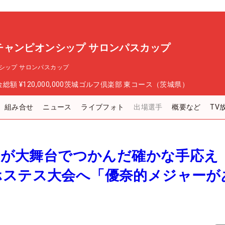
チャンピオンシップ サロンパスカップ
シップ サロンパスカップ
金総額
¥120,000,000
茨城ゴルフ倶楽部 東コース（茨城県）
組み合せ
ニュース
ライブフォト
出場選手
概要など
TV
優奈が大舞台でつかんだ確かな手応え
ホステス大会へ「優奈的メジャーが