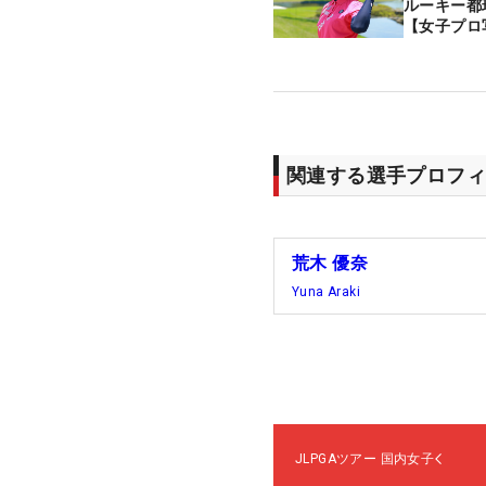
ルーキー都
【女子プロ
関連する選手プロフィ
荒木 優奈
Yuna Araki
JLPGAツアー
国内女子