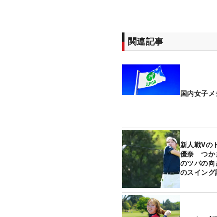
関連記事
国内女子メ
新人戦Vの
優奈 つか
のツバの向
のスイング