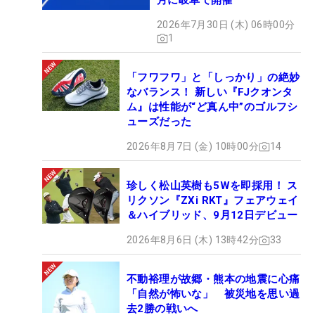
月に岐阜で開催
2026年7月30日 (木) 06時00分
1
「フワフワ」と「しっかり」の絶妙
なバランス！ 新しい『FJクオンタ
ム』は性能が“ど真ん中”のゴルフシ
ューズだった
2026年8月7日 (金) 10時00分
14
珍しく松山英樹も5Wを即採用！ ス
リクソン『ZXi RKT』フェアウェイ
＆ハイブリッド、9月12日デビュー
2026年8月6日 (木) 13時42分
33
不動裕理が故郷・熊本の地震に心痛
「自然が怖いな」 被災地を思い過
去2勝の戦いへ