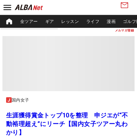
全ツアー
ギア
レッスン
ライフ
漫画
ゴルフ
メルマガ登録
国内女子
生涯獲得賞金トップ10を整理 申ジエが“不
動裕理超え”にリーチ【国内女子ツアー丸わ
かり】