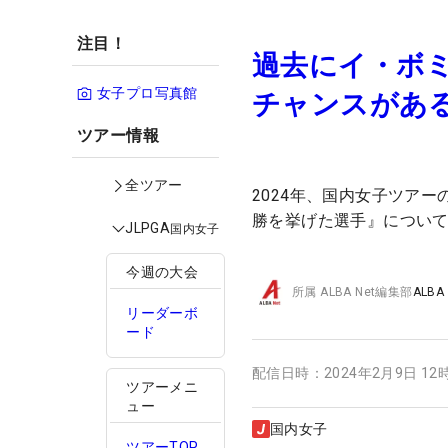
注目！
過去にイ・ボ
女子プロ写真館
チャンスがあ
ツアー情報
全ツアー
2024年、国内女子ツア
勝を挙げた選手』につい
JLPGA
国内女子
今週の大会
所属
ALBA Net編集部
ALBA
リーダーボ
ード
配信日時：
2024年2月9日 12
ツアーメニ
ュー
国内女子
ツアーTOP