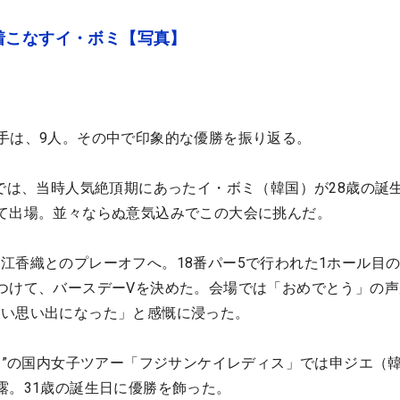
着こなすイ・ボミ【写真】
手は、9人。その中で印象的な優勝を振り返る。
ies」では、当時人気絶頂期にあったイ・ボミ（韓国）が28歳の誕
て出場。並々ならぬ意気込みでこの大会に挑んだ。
江香織とのプレーオフへ。18番パー5で行われた1ホール目
つけて、バースデーVを決めた。会場では「おめでとう」の声
ない思い出になった」と感慨に浸った。
最後”の国内女子ツアー「フジサンケイレディス」では申ジエ（
露。31歳の誕生日に優勝を飾った。