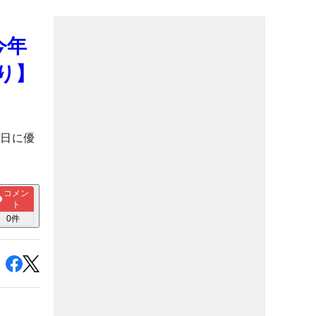
今年
り】
生日に優
コメン
ト
0
件