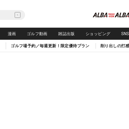
漫画
ゴルフ動画
雑誌出版
ショッピング
SN
ゴルフ場予約／毎週更新！限定優待プラン
削り出しの打