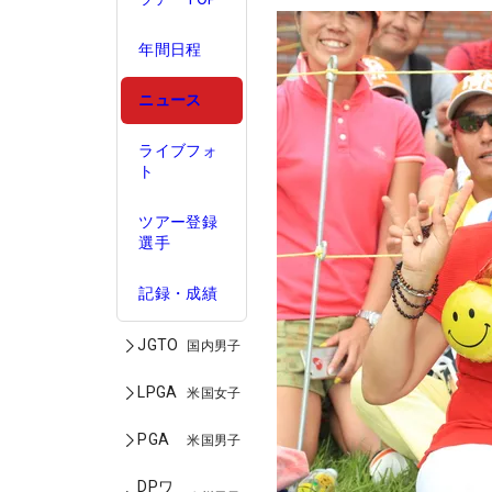
年間日程
ニュース
ライブフォ
ト
ツアー登録
選手
記録・成績
JGTO
国内男子
LPGA
米国女子
PGA
米国男子
DPワ