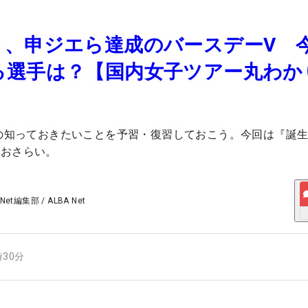
ミ、申ジエら達成のバースデーV 
る選手は？【国内女子ツアー丸わか
ーの知っておきたいことを予習・復習しておこう。今回は『誕
ておさらい。
 Net編集部
/
ALBA Net
時30分