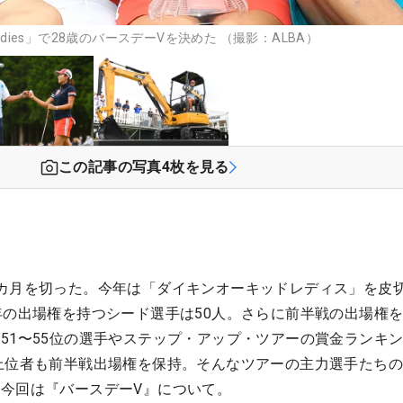
adies」で28歳のバースデーVを決めた （撮影：ALBA）
この記事の写真
4
枚を見る
カ月を切った。今年は「ダイキンオーキッドレディス」を皮
年の出場権を持つシード選手は50人。さらに前半戦の出場権
51〜55位の選手やステップ・アップ・ツアーの賞金ランキン
上位者も前半戦出場権を保持。そんなツアーの主力選手たち
今回は『バースデーV』について。