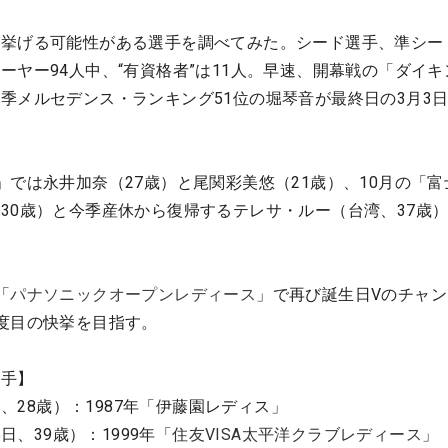
挙げる可能性がある選手を調べてみた。シード選手、準シー
ーヤー94人中、“有資格者”は11人。早速、開幕戦の「ダイキ
季メルセデンス・ランキング51位の堀琴音が最終日の3月3日
」では永井加奈（27歳）と尾関彩美悠（21歳）、10月の「富
30歳）と今季産休から復帰するテレサ・ルー（台湾、37歳
。
「
パナソニックオープンレディース
」で再び誕生日Vのチャ
度目の快挙を目指す。
選手】
日、28歳）：1987年「伊藤園レディス」
5日、39歳）：1999年「
住友VISA太平洋クラブレディース
」