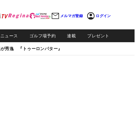
メルマガ登録
ログイン
Sニュース
ゴルフ場予約
連載
プレゼント
感が秀逸 『トゥーロンパター』