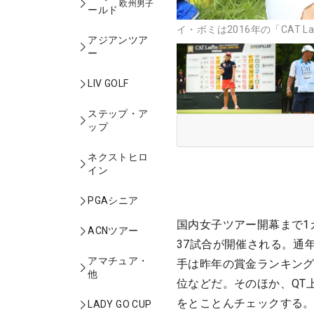
欧州男子
ールド
イ・ボミは2016年の「CAT L
アジアンツア
ー
LIV GOLF
ステップ・ア
ップ
ネクストヒロ
イン
PGAシニア
国内女子ツアー開幕まで1
ACNツアー
37試合が開催される。通
アマチュア・
手は昨年の賞金ランキング
他
位などだ。そのほか、QT
をとことんチェックする。
LADY GO CUP