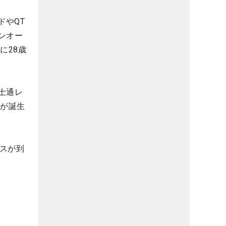
ドやQT
ンオー
に28歳
士通レ
）が誕生
ンスが到