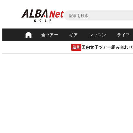
全ツアー
ギア
レッスン
ライフ
国内女子ツアー組み合わせ
注目