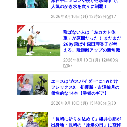
滞在中にメロンや桃から珍味まで、
人気のかき氷を次々に制覇！
2026年8月10日 (月) 13時53分
17
飛ばない人は「左カカト体
重」が原因だった！ まだまだ
260y飛ばす森田理香子が考
える、飛距離アップの新常識
2026年8月10日 (月) 12時00分
67
エースは“赤スパイダー”に1Wだけ
フレックスX 初優勝・吉澤柚月の
個性的な14本【勝者のギア】
2026年8月10日 (月) 15時00分
30
「長崎に祈りを込めて」櫻井心那が
出身地・長崎の「原爆の日」に哀悼