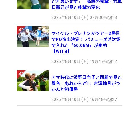
だと思います」 高校の先輩・六車
日那乃が見た後輩の変化
2026年8月10日 (月) 07時30分
18
マイケル・ブレナンがツアー2勝目
でPO進出決定！ バミューダ芝対策
で入れた『60.08M』が奏功
【WITB】
2026年8月10日 (月) 19時47分
12
アマ時代に渋野日向子と同組で見た
景色 あれから7年、吉澤柚月がつ
かんだ初優勝
2026年8月10日 (月) 16時48分
27