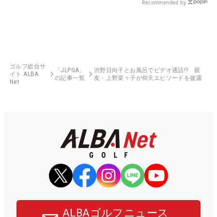
Recommended by
ゴルフ総合サ
「JLPGA」
渋野日向子とお風呂でビデオ通話!? 親
イト ALBA
の記事一覧
友・上野菜々子が仰天エピソードを披露
Net
ALBAゴルフニュース