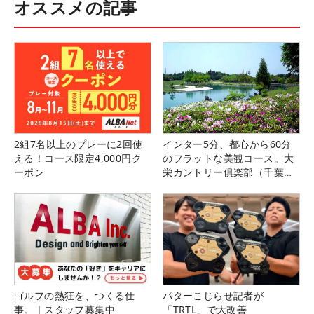
オススメの記事
2組7名以上のプレーに2回使
インター5分、都心から60分
える！コース限定4,000円ク
のフラットな美観コース。大
ーポン
栄カントリー俱楽部（千葉
県）
ゴルフの熱狂を、つくる仕
パターこじらせ記者が
事。｜スタッフ募集中
「TRTL」で大改善