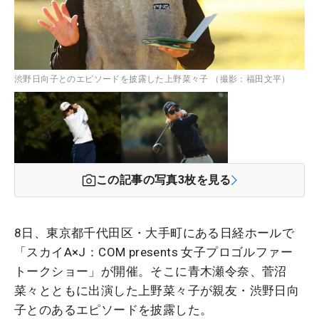
渋野日向子とのエピソードを披露した上野菜々子 （撮影：福田文平）
この記事の写真
3
枚を見る
8日、東京都千代田区・大手町にある日経ホールで
「スカイA×J：COM presents 女子プロゴルファー
トークショー」が開催。そこに青木瀬令奈、
菅沼
菜々とともに出演した
上野菜々子が親友・渋野日向
子とのあるエピソードを披露した。