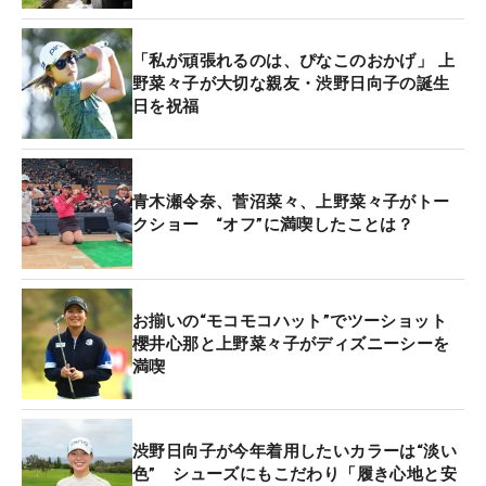
ファイナルQT12位に入り今季前半戦の出場権をつ
「私が頑張れるのは、ぴなこのおかげ」 上
かんだ23歳は、目標を『初優勝』と定めた。「まず
野菜々子が大切な親友・渋野日向子の誕生
1勝をあげるというのが昨年も目標だったのですけ
日を祝福
ど、不調に陥って成績を出すことができなかった。
今年は“年女”ということもあって、ぜひ優勝したい
なと思います」。飛躍のシーズンを目指す。
青木瀬令奈、菅沼菜々、上野菜々子がトー
クショー “オフ”に満喫したことは？
お揃いの“モコモコハット”でツーショット
櫻井心那と上野菜々子がディズニーシーを
満喫
渋野日向子が今年着用したいカラーは“淡い
色” シューズにもこだわり「履き心地と安