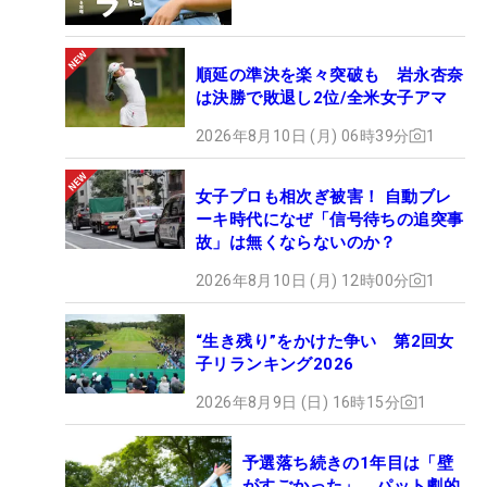
順延の準決を楽々突破も 岩永杏奈
は決勝で敗退し2位/全米女子アマ
2026年8月10日 (月) 06時39分
1
女子プロも相次ぎ被害！ 自動ブレ
ーキ時代になぜ「信号待ちの追突事
故」は無くならないのか？
2026年8月10日 (月) 12時00分
1
“生き残り”をかけた争い 第2回女
子リランキング2026
2026年8月9日 (日) 16時15分
1
予選落ち続きの1年目は「壁
がすごかった」 パット劇的