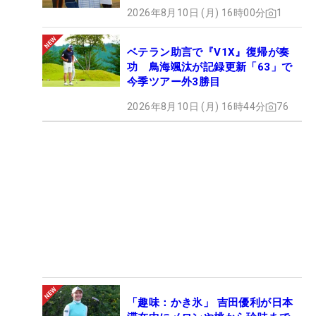
2026年8月10日 (月) 16時00分
1
ベテラン助言で『V1X』復帰が奏
功 鳥海颯汰が記録更新「63」で
今季ツアー外3勝目
2026年8月10日 (月) 16時44分
76
「趣味：かき氷」 吉田優利が日本