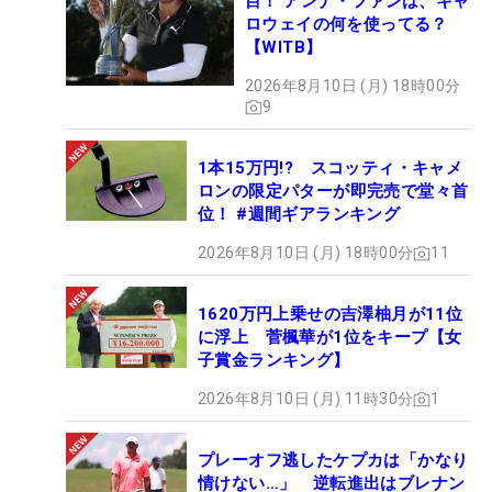
目！ アンナ・ファンは、キャ
ロウェイの何を使ってる？
【WITB】
2026年8月10日 (月) 18時00分
9
1本15万円!? スコッティ・キャメ
ロンの限定パターが即完売で堂々首
位！ #週間ギアランキング
2026年8月10日 (月) 18時00分
11
1620万円上乗せの吉澤柚月が11位
に浮上 菅楓華が1位をキープ【女
子賞金ランキング】
2026年8月10日 (月) 11時30分
1
プレーオフ逃したケプカは「かなり
情けない…」 逆転進出はブレナン