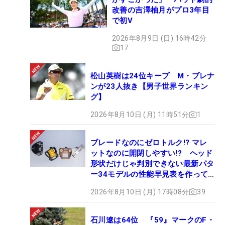
改善の吉澤柚月がプロ3年目
で初V
2026年8月9日 (日) 16時42分
17
松山英樹は24位キープ M・ブレナ
ンが23人抜き【男子世界ランキン
グ】
2026年8月10日 (月) 11時51分
1
ブレードなのにゼロトルク!? マレ
ットなのに開閉しやすい!? ヘッド
形状だけじゃ判別できない最新パタ
ー34モデルの性能早見表を作って
みた #ギアカタログ2026
2026年8月10日 (月) 17時08分
39
石川遼は64位 『59』マークのF・