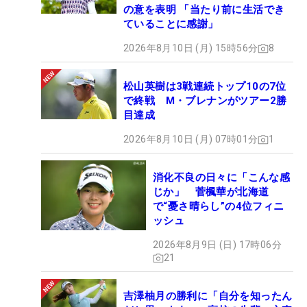
の意を表明 「当たり前に生活でき
ていることに感謝」
2026年8月10日 (月) 15時56分
8
松山英樹は3戦連続トップ10の7位
で終戦 M・ブレナンがツアー2勝
目達成
2026年8月10日 (月) 07時01分
1
消化不良の日々に「こんな感
じか」 菅楓華が北海道
で“憂さ晴らし”の4位フィニ
ッシュ
2026年8月9日 (日) 17時06分
21
吉澤柚月の勝利に「自分を知ったん