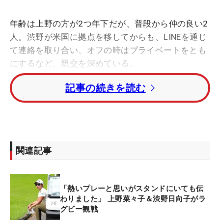
年齢は上野の方が2つ年下だが、普段から仲の良い2
人。渋野が米国に拠点を移してからも、LINEを通じ
て連絡を取り合い、オフの時はプライベートをとも
にするなど、親交を深めている。
記事の続きを読む
「家族ぐらい一緒にいた時期もあったので、きょう
だいみたいな感じです。（渋野が）先輩ですけど、
身の回りのことは全部自分が決めちゃうので、どっ
ちが上か分からないねと話しています（笑）」
関連記事
さらに、上野は渋野との仰天エピソードを明かす。
「去年8月の軽井沢で、お風呂に浸かってスマホを
使っていた時に、渋野さんがイギリスから電話をか
「熱いプレーと思いがスタンドにいても伝
けてきて、一緒にビデオ通話をしました（笑）」と
わりました」 上野菜々子＆渋野日向子がラ
話し、会場を大いに沸かせた。
グビー観戦