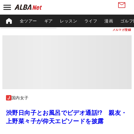
全ツアー
ギア
レッスン
ライフ
漫画
ゴルフ
メルマガ登録
国内女子
渋野日向子とお風呂でビデオ通話!? 親友・
上野菜々子が仰天エピソードを披露