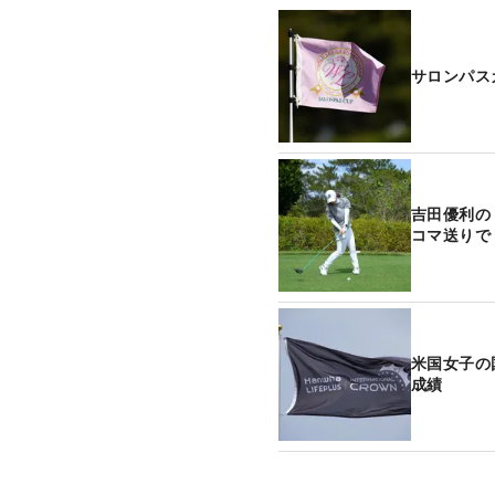
サロンパス
吉田優利の
コマ送りで
米国女子の
成績