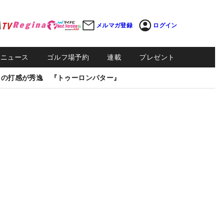
メルマガ登録
ログイン
Sニュース
ゴルフ場予約
連載
プレゼント
しの打感が秀逸 『トゥーロンパター』