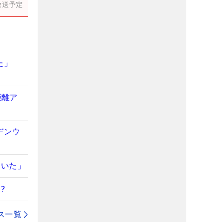
放送予定
た」
距離ア
デンウ
ていた」
?
ス一覧