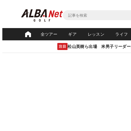
全ツアー
ギア
レッスン
ライフ
松山英樹ら出場 米男子リーダー
注目