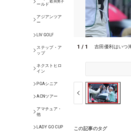
欧州男子
ールド
アジアンツア
ー
LIV GOLF
1
/
1
吉田優利はいつ
ステップ・ア
ップ
ネクストヒロ
イン
PGAシニア
ACNツアー
アマチュア・
他
LADY GO CUP
この記事のタグ