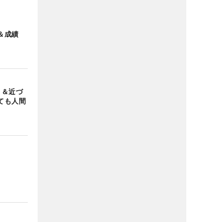
＆成績
目＆近づ
ても人間