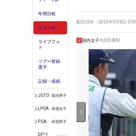
年間日程
配信日時：
2023年5月8日 07
ニュース
#
吉田優利
国内女子
ライブフォ
ト
ツアー登録
選手
記録・成績
JGTO
国内男子
LPGA
米国女子
PGA
米国男子
DPワ