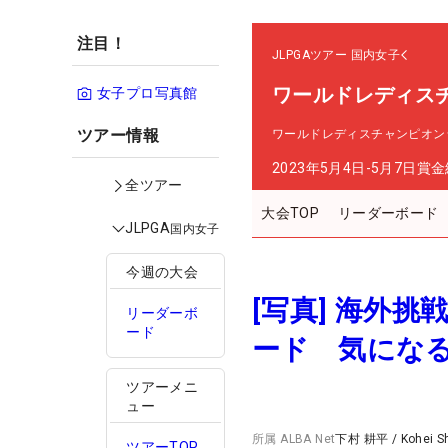
注目！
JLPGAツアー
国内女子
ワールドレディス
女子プロ写真館
ツアー情報
ワールドレディスチャンピオン
2023年5月4日-5月7日
賞金
全ツアー
大会TOP
リーダーボード
JLPGA
国内女子
今週の大会
[写真] 海外
リーダーボ
ード
ード 気にな
ツアーメニ
ュー
所属
ALBA Net
下村 耕平
/
Kohei 
ツアーTOP