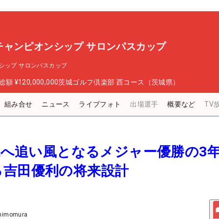
チャンピオンシップ サロンパスカップ
シップ サロンパスカップ
総額
¥120,000,000
茨城ゴルフ倶楽部 西コース（茨城県）
組み合せ
ニュース
ライブフォト
出場選手
概要など
TV
挑戦へ追い風となるメジャー優勝の3
る吉田優利の将来設計
Shimomura