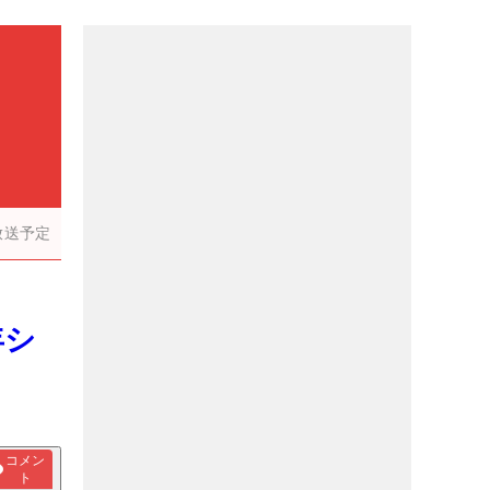
放送予定
年シ
コメン
ト