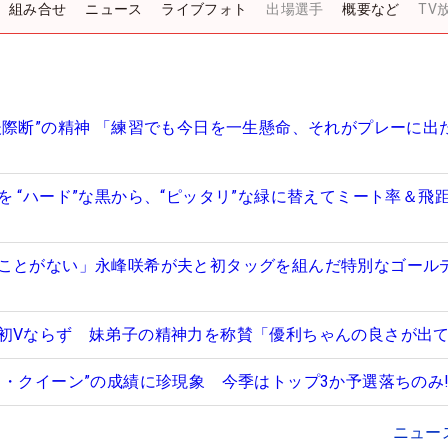
組み合せ
ニュース
ライブフォト
出場選手
概要など
TV
後際断”の精神 「練習でも今日を一生懸命、それがプレーに出
を “ハード”な黒から、“ピッタリ”な緑に替えてミート率＆飛
ことがない」永峰咲希が夫と初タッグを組んだ特別なゴール
初Vならず 妹弟子の精神力を称賛「優利ちゃんの良さが出
ド・クイーン”の成績に珍現象 今季はトップ3か予選落ちのみ!
ニュー