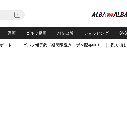
漫画
ゴルフ動画
雑誌出版
ショッピング
SN
ボード
ゴルフ場予約／期間限定クーポン配布中！
削り出