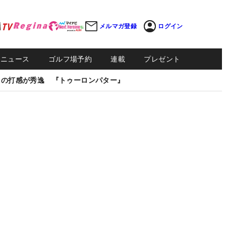
メルマガ登録
ログイン
Sニュース
ゴルフ場予約
連載
プレゼント
しの打感が秀逸 『トゥーロンパター』