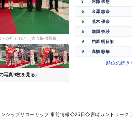
3
阿部 未悠
6
金澤 志奈
6
荒木 優奈
6
畑岡 奈紗
ニーが行われた（大会提供写真）
9
柏原 明日架
9
髙橋 彩華
順位の続き
の写真
9
枚を見る
ピオンシップリコーカップ 事前情報◇25日◇宮崎カントリーク