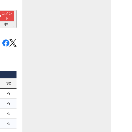
コメン
ト
0
件
SC
-9
-9
-5
-5