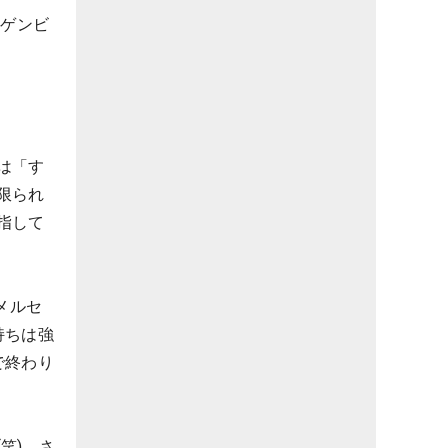
ーゲンビ
は「す
限られ
指して
メルセ
持ちは強
で終わり
笑)。さ