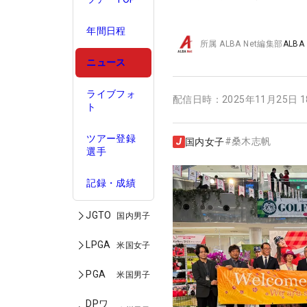
年間日程
所属
ALBA Net編集部
ALBA
ニュース
ライブフォ
配信日時：
2025年11月25日 
ト
ツアー登録
#
桑木志帆
国内女子
選手
記録・成績
JGTO
国内男子
LPGA
米国女子
PGA
米国男子
DPワ