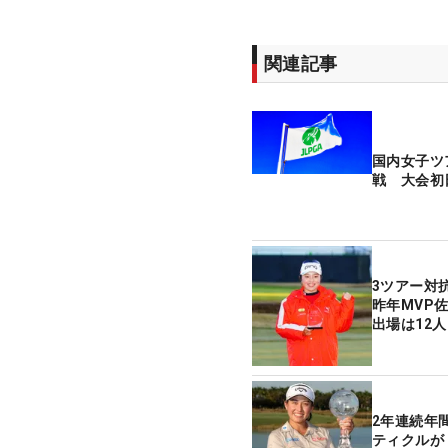
関連記事
国内女子ツ
戦 大会初
3ツアー対
昨年MVP
出場は12人
2年連続年
ティクルが