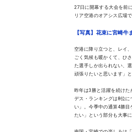
27日に開幕する大会を前
リア空港のオアシス広場
【写真】花束に宮崎牛ま
空港に降り立つと、レイ
ごく気候も暖かくて、ひ
た選手しか出られない、
頑張りたいと思います」
昨年は3勝と活躍を続けた
デス・ランキングは8位に
い」。今季中の通算4勝目
たい」という部分も大事
南国・宮崎での楽しみは「