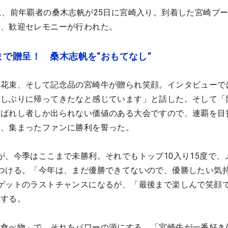
に、前年覇者の桑木志帆が25日に宮崎入り。到着した宮崎ブ
で、歓迎セレモニーが行われた。
で贈呈！ 桑木志帆を“おもてなし”
、花束、そして記念品の宮崎牛が贈られ笑顔。インタビューで
さしぶりに帰ってきたなと感じています」と話した。そして「
選ばれし者しか出られない価値のある大会ですので、連覇を目
と、集まったファンに勝利を誓った。
が、今季はここまで未勝利。それでもトップ10入り15度で、
つける。「今年は、まだ優勝できてないので、優勝したい気
ゲットのラストチャンスになるが、「最後まで楽しんで笑顔
にする。
食べ物」で、それをパワーの源にする。「宮崎牛が一番好き(