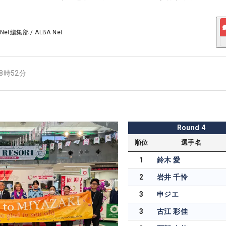
 Net編集部
/
ALBA Net
18時52分
Round
4
順位
選手名
1
鈴木 愛
2
岩井 千怜
3
申ジエ
3
古江 彩佳