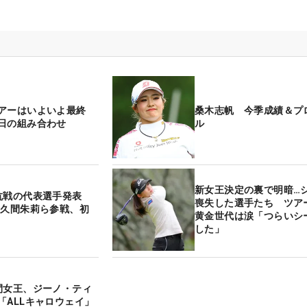
アーはいよいよ最終
桑木志帆 今季成績＆プ
日の組み合わせ
ル
新女王決定の裏で明暗…
抗戦の代表選手発表
喪失した選手たち ツア
佐久間朱莉ら参戦、初
黄金世代は涙「つらいシ
した」
間女王、ジーノ・ティ
「ALLキャロウェイ」