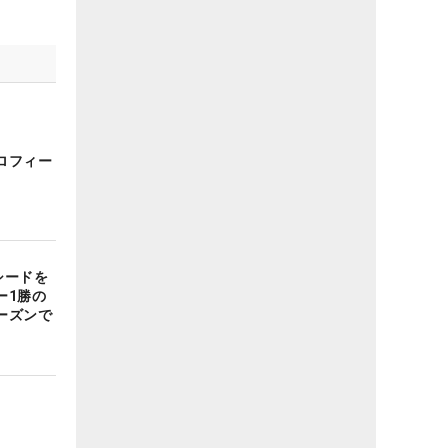
ロフィー
シードを
ー1勝の
ーズンで