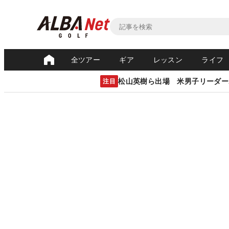
全ツアー
ギア
レッスン
ライフ
松山英樹ら出場 米男子リーダー
注目