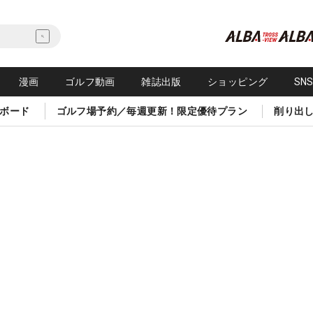
漫画
ゴルフ動画
雑誌出版
ショッピング
SN
ボード
ゴルフ場予約／毎週更新！限定優待プラン
削り出