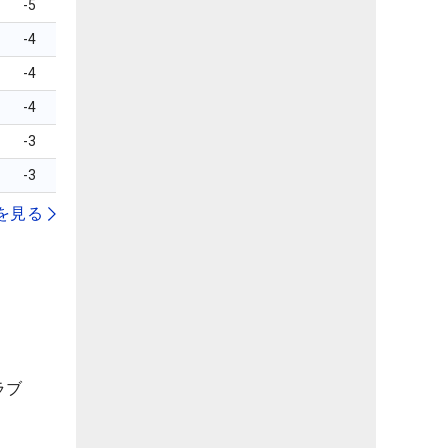
-5
-4
-4
-4
-3
-3
を見る
ラブ