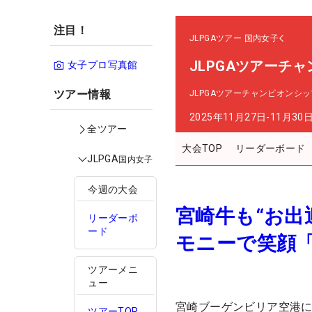
注目！
JLPGAツアー
国内女子
JLPGAツアーチ
女子プロ写真館
ツアー情報
JLPGAツアーチャンピオンシ
2025年11月27日-11月30
全ツアー
大会TOP
リーダーボード
JLPGA
国内女子
今週の大会
宮崎牛も“お出
リーダーボ
ード
モニーで笑顔
ツアーメニ
ュー
宮崎ブーゲンビリア空港
ツアーTOP