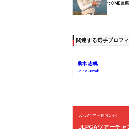
でCME連
関連する選手プロフィ
桑木 志帆
Shiho Kuwaki
JLPGAツアー
国内女子
JLPGAツアーチ