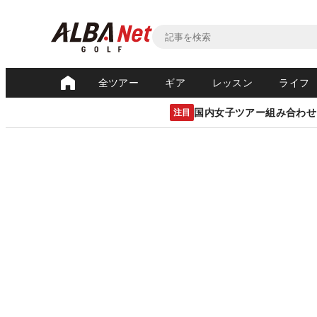
全ツアー
ギア
レッスン
ライフ
国内女子ツアー組み合わせ
注目