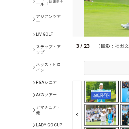
欧州男子
ールド
アジアンツア
ー
LIV GOLF
3
/
23
（撮影：福田
ステップ・ア
ップ
ネクストヒロ
イン
PGAシニア
ACNツアー
アマチュア・
他
LADY GO CUP