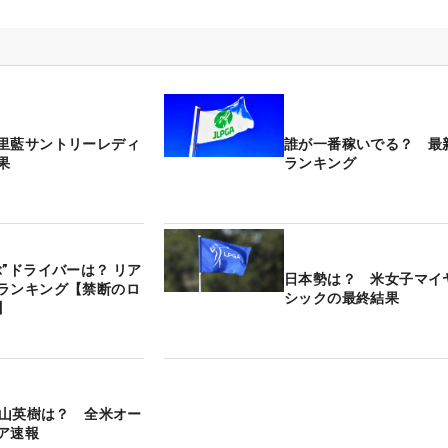
里藍サントリーレディ
誰が一番稼いでる？ 最
果
ランキング
ぶ”ドライバーは？ リア
日本勢は？ 米女子マイ
ランキング【禁断のロ
シックの最終結果
】
＞松山英樹は？ 全米オー
ア速報