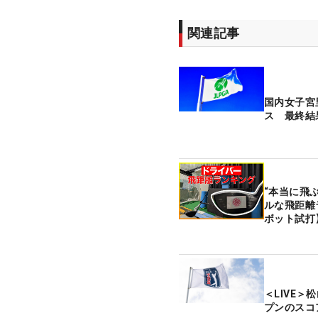
関連記事
国内女子宮
ス 最終結
“本当に飛
ルな飛距離
ボット試打
＜LIVE
プンのスコ