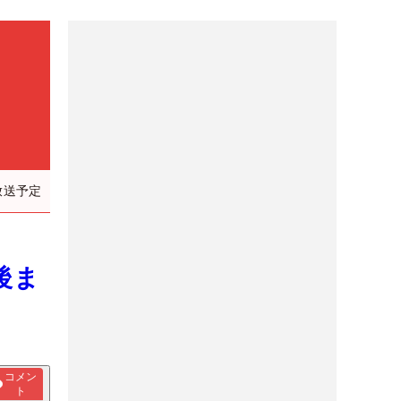
放送予定
後ま
コメン
ト