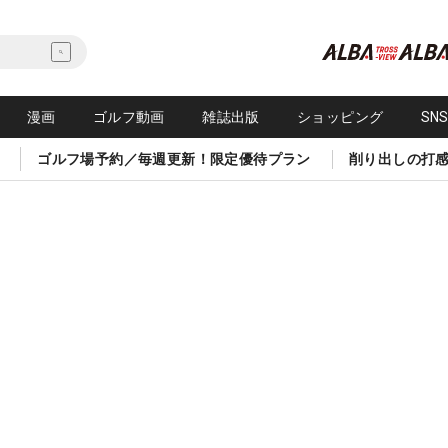
漫画
ゴルフ動画
雑誌出版
ショッピング
SN
ゴルフ場予約／毎週更新！限定優待プラン
削り出しの打