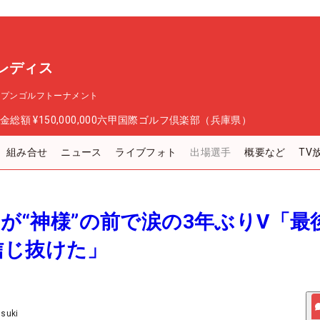
レディス
ープンゴルフトーナメント
金総額
¥150,000,000
六甲国際ゴルフ倶楽部（兵庫県）
組み合せ
ニュース
ライブフォト
出場選手
概要など
TV
彩華が“神様”の前で涙の3年ぶりV「最
信じ抜けた」
Usuki