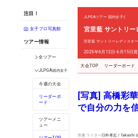
注目！
JLPGAツアー
国内女子
宮里藍 サントリー
女子プロ写真館
ツアー情報
宮里藍 サントリーレディスオ
2025年6月12日-6月15日
賞
全ツアー
大会TOP
リーダーボード
JLPGA
国内女子
今週の大会
[写真] 高橋
リーダーボ
ード
で自分の力を
ツアーメニ
ュー
所属
ライター
臼杵孝志
/
Takashi 
ツアーTOP