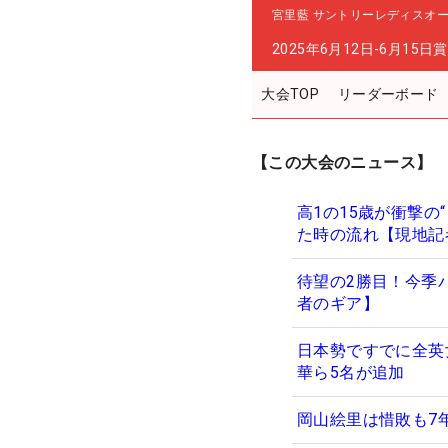
宮里藍 サントリーレディスオ
2025年6月12日-6月15日
賞
大会TOP
リーダーボード
【この大会のニュース】
高1の15歳が衝撃の
た時の流れ【現地記
待望の2勝目！今季
者のギア】
日本勢ですでに全英
華ら5名が追加
岡山絵里は惜敗も7