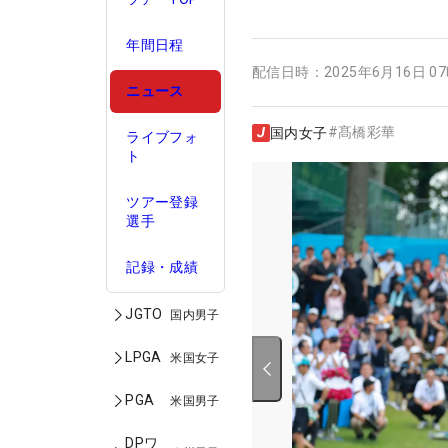
年間日程
配信日時：
2025年6月16日 0
ニュース
#
髙橋彩華
国内女子
ライブフォ
ト
ツアー登録
選手
記録・成績
JGTO
国内男子
LPGA
米国女子
PGA
米国男子
DPワ