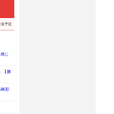
放送予定
に感じ
」【勝
高橋彩
」