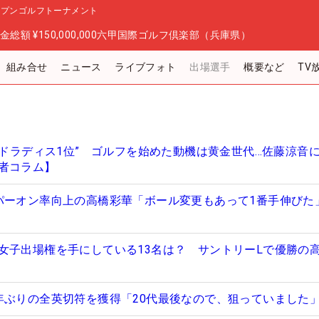
ープンゴルフトーナメント
金総額
¥150,000,000
六甲国際ゴルフ倶楽部（兵庫県）
組み合せ
ニュース
ライブフォト
出場選手
概要など
TV
“ドラディス1位” ゴルフを始めた動機は黄金世代…佐藤涼音
者コラム】
パーオン率向上の高橋彩華「ボール変更もあって1番手伸びた
女子出場権を手にしている13名は？ サントリーLで優勝の
年ぶりの全英切符を獲得「20代最後なので、狙っていました